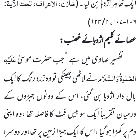
خازن، الاعراف، تحت الآیۃ:
ایک ظاہر اژدہا بن گیا۔
(
،
)
۱۲۴
/
۲
۱۰۷
-
۱۰۶
عصائے کلیم اژدہائے غضب:
عَلَیْہِ
تفسیر صاوی میں ہے ’’جب حضرت موسیٰ
الصَّلٰوۃُ وَالسَّلَام
نے لاٹھی پھینکی تو وہ زرد رنگ کا ایک
بال دار اژدہا بن گئی، اس کے دونوں جبڑوں کے
درمیان تقریباً ایک سو بیس فٹ کا فاصلہ تھا ،وہ اپنی
دم پر کھڑا ہو گیا ،اس کا ایک جبڑا زمین پر تھاا ور دوسرا