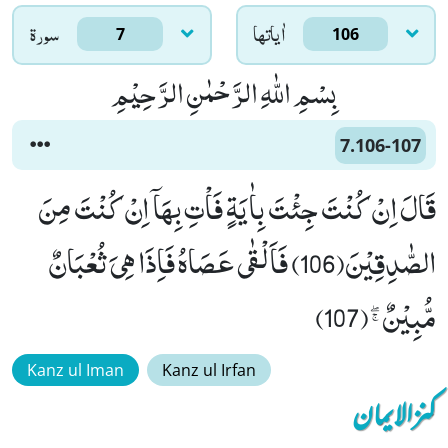
اٰياتها
سورۃ
7
106
بِسْمِ اللّٰهِ الرَّحْمٰنِ الرَّحِیْمِ
7.106-107
قَالَ اِنْ كُنْتَ جِئْتَ بِاٰیَةٍ فَاْتِ بِهَاۤ اِنْ كُنْتَ مِنَ
الصّٰدِقِیْنَ(106) فَاَلْقٰى عَصَاهُ فَاِذَا هِیَ ثُعْبَانٌ
مُّبِیْنٌﭕ(107)
Kanz ul Iman
Kanz ul Irfan
کنزالایمان