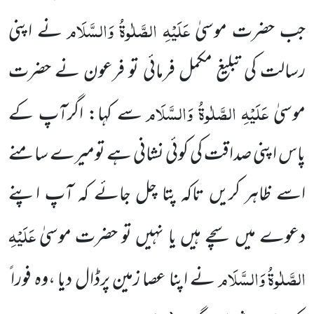
عَلَیْہِ الصَّلٰوۃُ وَالسَّلَام
جب حضرت موسیٰ
نے اپنی
رسالت کی تبلیغ مکمل فرمائی تو فرعون نے
حضرت
عَلَیْہِ الصَّلٰوۃُ وَالسَّلَام
موسیٰ
سے کہا: اگرآپ کے
پاس اپنی صداقت کی کوئی نشانی ہے تومیرے سامنے
اسے ظاہر کریں
تاکہ پتا چل جائے کہ آپ اپنے
عَلَیْہِ
دعوے میں سچے ہیں یا نہیں تو حضرت موسیٰ
الصَّلٰوۃُ وَالسَّلَام
نے اپنا عصا زمین پرڈال دیا ،وہ فورا ً