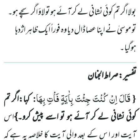
بولا اگر تم کوئی نشانی لے کر آئے ہو تو لاؤ اگر سچے ہو۔
تو موسیٰ نے اپنا عصا ڈال دیا وہ فورا ً ایک ظاہر اژدہا
ہوگیا۔
تفسیر : ‎صراط الجنان
قَالَ اِنْ كُنْتَ جِئْتَ بِاٰیَةٍ فَاْتِ بِهَا
:
{
کہا:اگر تم
کوئی نشانی لے کر آئے ہو تو اسے پیش کرو۔}
اس
آیت اور ا س کے بعد والی آیت کا خلاصہ یہ ہے کہ