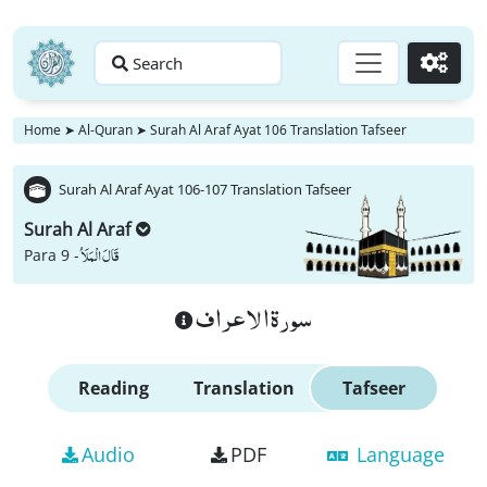
Search
Go
Home
➤
Al-Quran
➤
Surah Al Araf Ayat 106 Translation Tafseer
Surah Al Araf Ayat 106-107 Translation Tafseer
Surah Al Araf
قَالَ الْمَلَاُ
Para 9 -
سورة الاعراف
Reading
Translation
Tafseer
Audio
PDF
Language