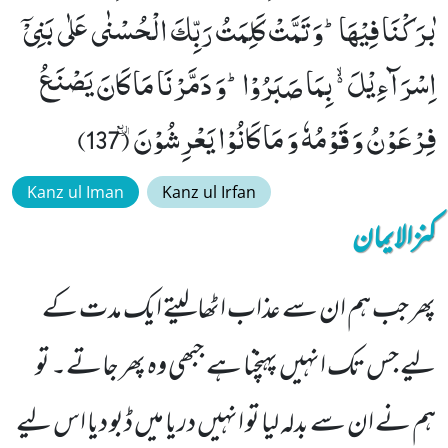
بٰرَكْنَا فِیْهَاؕ-وَ تَمَّتْ كَلِمَتُ رَبِّكَ الْحُسْنٰى عَلٰى بَنِیْۤ
اِسْرَآءِیْلَ ﳔ بِمَا صَبَرُوْاؕ-وَ دَمَّرْنَا مَا كَانَ یَصْنَعُ
فِرْعَوْنُ وَ قَوْمُهٗ وَ مَا كَانُوْا یَعْرِشُوْنَٛ (137)
Kanz ul Iman
Kanz ul Irfan
کنزالایمان
پھر جب ہم ان سے عذاب اٹھالیتے ایک مدت کے
لیے جس تک انہیں پہنچنا ہے جبھی وہ پھر جاتے۔ تو
ہم نے ان سے بدلہ لیا تو انہیں دریا میں ڈبو دیا اس لیے