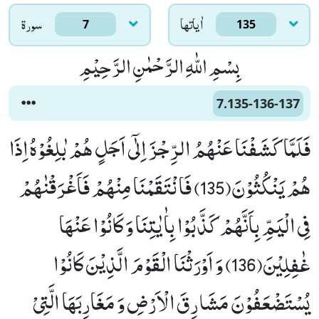
اٰياتها
سورۃ
7
135
بِسْمِ اللّٰهِ الرَّحْمٰنِ الرَّحِیْمِ
7.135-136-137
فَلَمَّا كَشَفْنَا عَنْهُمُ الرِّجْزَ اِلٰۤى اَجَلٍ هُمْ بٰلِغُوْهُ اِذَا
هُمْ یَنْكُثُوْنَ(135) فَانْتَقَمْنَا مِنْهُمْ فَاَغْرَقْنٰهُمْ
فِی الْیَمِّ بِاَنَّهُمْ كَذَّبُوْا بِاٰیٰتِنَا وَ كَانُوْا عَنْهَا
غٰفِلِیْنَ(136) وَ اَوْرَثْنَا الْقَوْمَ الَّذِیْنَ كَانُوْا
یُسْتَضْعَفُوْنَ مَشَارِقَ الْاَرْضِ وَ مَغَارِبَهَا الَّتِیْ