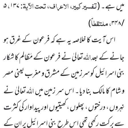
تفسیر کبیر، الاعراف، تحت الآیۃ:
،
میں ہے۔
(
۱۳۷
۵
، ملتقطاً
)
۳۴۸
/
اس آیت کا خلاصہ یہ ہے کہ فرعون کے غرق ہو
اللہ
جانے کے بعد
تعالیٰ نے فرعون کے مَظالِم کا شکار
بنی اسرائیل
کو سرزمین کے مشرق و مغرب یعنی
مصر
اللہ
و شام کا مالک بنا دیا۔ اس سر زمین میں
تعالیٰ نے
نہروں ، درختوں ، پھلوں ، کھیتیوں
اور پیداوار کی کثرت
سے برکت رکھی تھی اس طرح
بنی اسرائیل پر ان کے