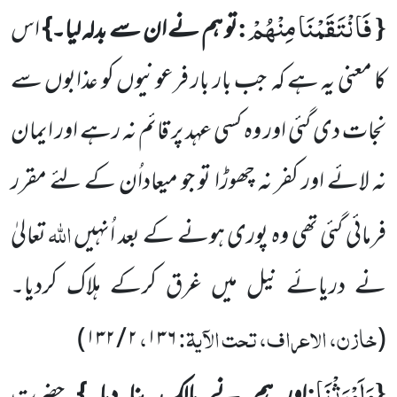
فَانْتَقَمْنَا مِنْهُمْ
:
{
تو ہم نے ان سے بدلہ لیا۔}
اس
کا معنی یہ ہے کہ
جب بار بار فرعونیوں کو عذابوں سے
نجات دی گئی
اور وہ کسی عہد پر قائم نہ رہے اور ایمان
نہ لائے اور کفر نہ چھوڑا تو جو میعاداُن کے لئے مقرر
اللہ
فرمائی گئی تھی وہ پوری ہونے کے بعد اُنہیں
تعالیٰ
نے دریائے نیل میں غرق کرکے ہلاک کردیا۔
خازن، الاعراف، تحت الآیۃ:
،
)
۱۳۲
/
۲
۱۳۶
(
وَاَوْرَثْنَا
:
{
اور ہم نے مالک بنا دیا۔}
حضرت