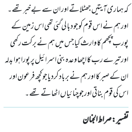
کہ ہماری آیتیں جھٹلاتے اور ان سے بے خبر تھے۔
اور ہم نے اس قوم کو جو دبا لی گئی تھی اس زمین کے
پورب پچھم کا وارث کیا جس میں ہم نے برکت رکھی
اور تیرے رب کا اچھا وعدہ بنی اسرائیل پر پورا ہوا بدلہ
ان کے صبر کا اور ہم نے برباد کردیا جو کچھ فرعون اور
اس کی قوم بناتی اور جو چنائیاں اٹھاتے تھے۔
تفسیر : ‎صراط الجنان