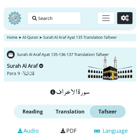
Search
Go
Home
➤
Al-Quran
➤
Surah Al Araf Ayat 135 Translation Tafseer
Surah Al Araf Ayat 135-136-137 Translation Tafseer
Surah Al Araf
قَالَ الْمَلَاُ
Para 9 -
سورة الاعراف
Reading
Translation
Tafseer
Audio
PDF
Language