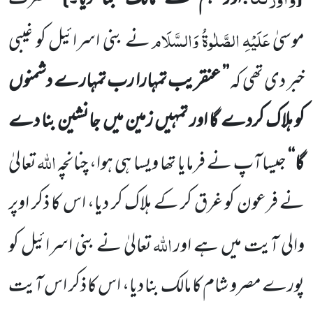
عَلَیْہِ الصَّلٰوۃُ وَالسَّلَام
موسیٰ
نے بنی اسرائیل کو غیبی
خبر دی تھی کہ
’’ عنقریب تمہارا رب تمہارے دشمنوں
کو ہلاک کردے گا اور تمہیں زمین میں جانشین بنا دے
اللہ
گا‘‘
جیساآپ نے فرمایا تھا ویسا ہی ہوا، چنانچہ
تعالیٰ
نے فرعون کو غرق کر کے ہلاک کر دیا، اس کا ذکر اوپر
اللہ
والی آیت میں ہے اور
تعالیٰ نے بنی اسرائیل کو
پورے مصرو شام کا مالک بنا دیا، اس کا ذکر اس آیت