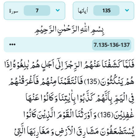
اٰياتها
سورۃ
7
135
بِسْمِ اللّٰهِ الرَّحْمٰنِ الرَّحِیْمِ
7.135-136-137
فَلَمَّا كَشَفْنَا عَنْهُمُ الرِّجْزَ اِلٰۤى اَجَلٍ هُمْ بٰلِغُوْهُ اِذَا
هُمْ یَنْكُثُوْنَ(135) فَانْتَقَمْنَا مِنْهُمْ فَاَغْرَقْنٰهُمْ
فِی الْیَمِّ بِاَنَّهُمْ كَذَّبُوْا بِاٰیٰتِنَا وَ كَانُوْا عَنْهَا
غٰفِلِیْنَ(136) وَ اَوْرَثْنَا الْقَوْمَ الَّذِیْنَ كَانُوْا
یُسْتَضْعَفُوْنَ مَشَارِقَ الْاَرْضِ وَ مَغَارِبَهَا الَّتِیْ