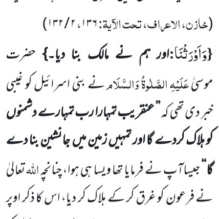
خازن، الاعراف، تحت الآیۃ:
،
)
۱۳۲
/
۲
۱۳۶
(
وَاَوْرَثْنَا
:
{
اور ہم نے مالک بنا دیا۔}
حضرت
عَلَیْہِ الصَّلٰوۃُ وَالسَّلَام
موسیٰ
نے بنی اسرائیل کو غیبی
خبر دی تھی کہ
’’ عنقریب تمہارا رب تمہارے دشمنوں
کو ہلاک کردے گا اور تمہیں زمین میں جانشین بنا دے
اللہ
گا‘‘
جیساآپ نے فرمایا تھا ویسا ہی ہوا، چنانچہ
تعالیٰ
نے فرعون کو غرق کر کے ہلاک کر دیا، اس کا ذکر اوپر