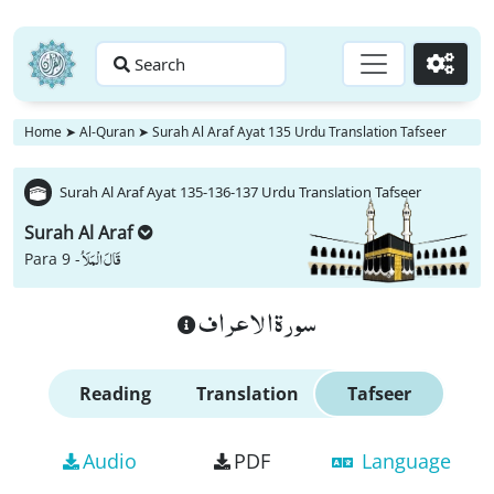
Search
Go
Home
➤
Al-Quran
➤
Surah Al Araf Ayat 135 Urdu Translation Tafseer
Surah Al Araf Ayat 135-136-137 Urdu Translation Tafseer
Surah Al Araf
قَالَ الْمَلَاُ
Para 9 -
سورة الاعراف
Reading
Translation
Tafseer
Audio
PDF
Language