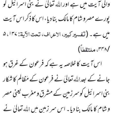
اللہ
والی آیت میں ہے اور
تعالیٰ نے بنی اسرائیل کو
پورے مصرو شام کا مالک بنا دیا، اس کا ذکر اس آیت
تفسیر کبیر، الاعراف، تحت الآیۃ:
،
میں ہے۔
(
۱۳۷
۵
، ملتقطاً
)
۳۴۸
/
اس آیت کا خلاصہ یہ ہے کہ فرعون کے غرق ہو
اللہ
جانے کے بعد
تعالیٰ نے فرعون کے مَظالِم کا شکار
بنی اسرائیل
کو سرزمین کے مشرق و مغرب یعنی
مصر
اللہ
و شام کا مالک بنا دیا۔ اس سر زمین میں
تعالیٰ نے