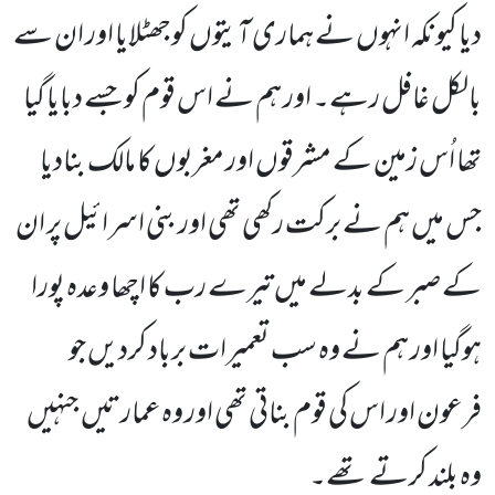
دیا کیونکہ انہوں نے ہماری آیتوں کوجھٹلایا اور ان سے
بالکل غافل رہے۔ اور ہم نے اس قوم کو جسے دبایا گیا
تھا اُس زمین کے مشرقوں اور مغربوں کا مالک بنادیا
جس میں ہم نے برکت رکھی تھی اور بنی اسرائیل پر ان
کے صبر کے بدلے میں تیرے رب کا اچھا وعدہ پورا
ہوگیا اور ہم نے وہ سب تعمیرات برباد کردیں جو
فرعون اور اس کی قوم بناتی تھی اور وہ عمارتیں جنہیں
وہ بلند کرتے تھے۔