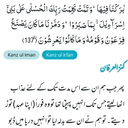
بٰرَكْنَا فِیْهَاؕ-وَ تَمَّتْ كَلِمَتُ رَبِّكَ الْحُسْنٰى عَلٰى بَنِیْۤ
اِسْرَآءِیْلَ ﳔ بِمَا صَبَرُوْاؕ-وَ دَمَّرْنَا مَا كَانَ یَصْنَعُ
فِرْعَوْنُ وَ قَوْمُهٗ وَ مَا كَانُوْا یَعْرِشُوْنَٛ (137)
Kanz ul Iman
Kanz ul Irfan
کنزالعرفان
پھر جب ہم ان سے اس مدت تک کے لئے عذاب
اٹھالیتے جس تک انہیں پہنچنا تھا تو وہ فوراً (اپنا عہد) توڑ
دیتے۔ تو ہم نے ان سے بدلہ لیا تو انہیں دریا میں ڈبو