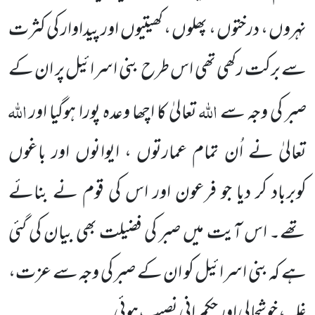
نہروں ، درختوں ، پھلوں ، کھیتیوں
اور پیداوار کی کثرت
سے برکت رکھی تھی اس طرح
بنی اسرائیل پر ان کے
اللہ
اللہ
صبر کی وجہ سے
تعالیٰ کا اچھا وعدہ پورا ہوگیا اور
تعالیٰ نے اُن تمام عمارتوں ، ایوانوں اور باغوں
کوبرباد کر دیا جو فرعون اور اس کی قوم نے بنائے
تھے۔ اس آیت میں صبر کی فضیلت بھی بیان کی گئی
ہے کہ بنی اسرائیل کو ان کے صبر کی وجہ سے عزت،
غلبہ، خوشحالی اور حکمرانی نصیب ہوئی۔