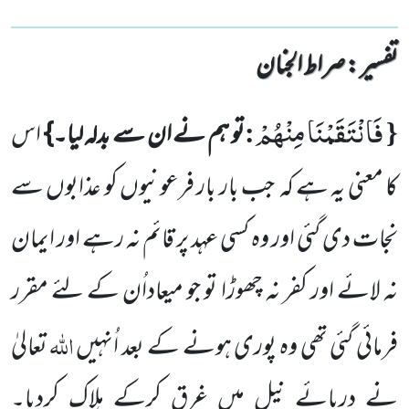
تفسیر : ‎صراط الجنان
فَانْتَقَمْنَا مِنْهُمْ
:
{
تو ہم نے ان سے بدلہ لیا۔}
اس
کا معنی یہ ہے کہ
جب بار بار فرعونیوں کو عذابوں سے
نجات دی گئی
اور وہ کسی عہد پر قائم نہ رہے اور ایمان
نہ لائے اور کفر نہ چھوڑا تو جو میعاداُن کے لئے مقرر
اللہ
فرمائی گئی تھی وہ پوری ہونے کے بعد اُنہیں
تعالیٰ
نے دریائے نیل میں غرق کرکے ہلاک کردیا۔