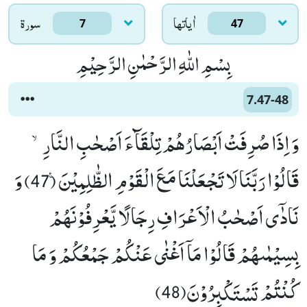
اٰياتها
سورۃ
7
47
بِسْمِ اللّٰهِ الرَّحْمٰنِ الرَّحِیْمِ
7.47-48
وَ اِذَا صُرِفَتْ اَبْصَارُهُمْ تِلْقَآءَ اَصْحٰبِ النَّارِۙ-
قَالُوْا رَبَّنَا لَا تَجْعَلْنَا مَعَ الْقَوْمِ الظّٰلِمِیْنَ۠ (47) وَ
نَادٰۤى اَصْحٰبُ الْاَعْرَافِ رِجَالًا یَّعْرِفُوْنَهُمْ
بِسِیْمٰىهُمْ قَالُوْا مَاۤ اَغْنٰى عَنْكُمْ جَمْعُكُمْ وَ مَا
كُنْتُمْ تَسْتَكْبِرُوْنَ(48)