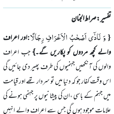
تفسیر : ‎صراط الجنان
وَ نَادٰۤى اَصْحٰبُ الْاَعْرَافِ رِجَالًا
:
{
اور اعراف
والے کچھ مردوں کو پکاریں گے۔}
جب اعراف
والوں کی آنکھیں
جہنمیوں کی طرف پھیر دی جائیں گی
اس وقت کفار جو کہ دنیا میں تو سردار تھے اور قیامت
میں جہنم کے باسی ،ان کی پیشانیوں پر جہنمی ہونے کی
علامات موجود ہوں گی جس سے اعراف والے انہیں