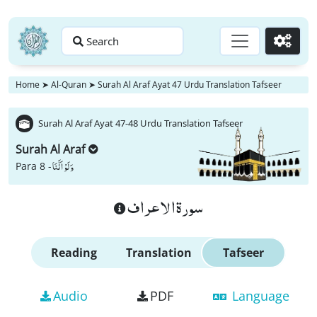
Search
Go
Home
➤
Al-Quran
➤
Surah Al Araf Ayat 47 Urdu Translation Tafseer
Surah Al Araf Ayat 47-48 Urdu Translation Tafseer
Surah Al Araf
وَ لَوْ اَنَّنَا
Para 8 -
سورة الاعراف
Reading
Translation
Tafseer
Audio
PDF
Language