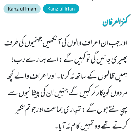
Kanz ul Iman
Kanz ul Irfan
کنزالعرفان
اور جب ان اعراف والوں کی آنکھیں جہنمیوں کی طرف
پھیری جائیں گی تو کہیں گے : اے ہمارے رب!
ہمیں ظالموں کے ساتھ نہ کرنا۔ اور اعراف والے کچھ
مردوں کو پکار کر کہیں گے جنہیں ان کی پیشانیوں سے
پہچانتے ہوں گے : تمہاری جماعت اور جو تم تکبر
کرتے تھے وہ تمہیں کام نہ آیا۔