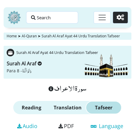
Search
Go
Home
➤
Al-Quran
➤
Surah Al Araf Ayat 44 Urdu Translation Tafseer
Surah Al Araf Ayat 44 Urdu Translation Tafseer
Surah Al Araf
وَ لَوْ اَنَّنَا
Para 8 -
سورة الاعراف
Reading
Translation
Tafseer
Audio
PDF
Language