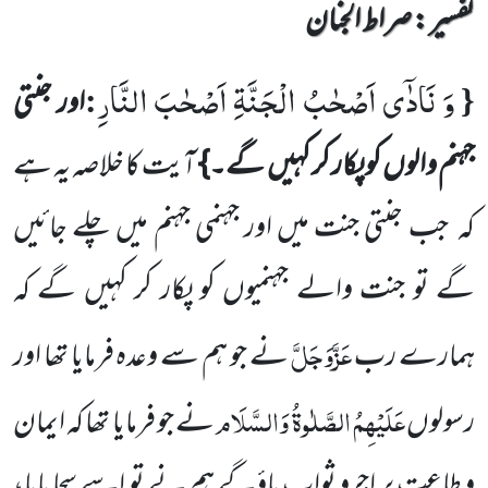
تفسیر : ‎صراط الجنان
وَ نَادٰۤى اَصْحٰبُ الْجَنَّةِ اَصْحٰبَ النَّارِ
:
{
اور جنتی
جہنم والوں کو پکار کر کہیں گے۔}
آیت کا خلاصہ یہ ہے
کہ
جب جنتی
جنت میں اور جہنمی جہنم میں چلے جائیں
گے تو جنت والے جہنمیوں کو پکار کر کہیں گے کہ
عَزَّوَجَلَّ
ہمارے رب
نے جو ہم سے
وعدہ فرمایا تھا اور
عَلَیْہِمُ الصَّلٰوۃُ وَالسَّلَام
رسولوں
نے جو فرمایا تھا کہ ایمان
و طاعت پر اجرو ثواب پاؤگے ہم نے تو اسے سچا پایا،