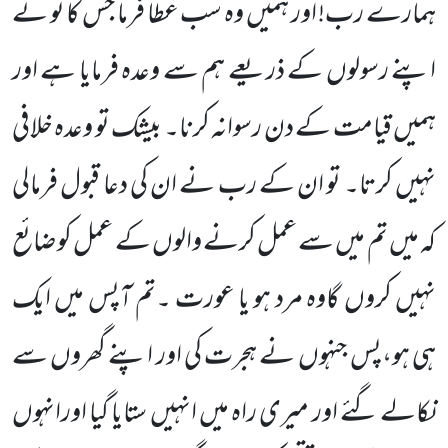
ہمارے رب! اور ہمیں وہ سب عطا فرما جس کا تو نے
اپنے رسولوں کے ذریعے ہم سے وعدہ فرمایا ہے اور
ہمیں قیامت کے دن رسوانہ کرنا۔ بیشک تو وعدہ خلافی
نہیں کرتا۔ تو ان کے رب نے ان کی دعا قبول فرمالی
کہ
میں تم میں سے عمل کرنے والوں کے عمل کو ضائع
نہیں کروں گاوہ مرد ہو یا عورت ۔تم آپس میں ایک
ہی ہو،پس جنہوں نے ہجرت کی اور اپنے گھروں سے
نکالے گئے اور میری راہ میں انہیں ستایا گیا اورانہوں