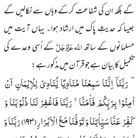
گے بلکہ ان کی شفاعت کرکے وہاں سے نکالیں گے
جیسا کہ حدیثِ پاک میں ارشاد ہوا۔ یہاں آیت میں
اللہ
عَزَّوَجَلَّ
مسلمانوں کے ساتھ
کے اُسی وعدے کی
تکمیل کا بیان ہے جو قرآن میں مذکور ہے:
رَبَّنَاۤ
اِنَّنَا
سَمِعْنَا
مُنَادِیًا
یُّنَادِیْ
لِلْاِیْمَانِ
اَنْ
’’
اٰمِنُوْا
بِرَبِّكُمْ
فَاٰمَنَّا
ﳓ
رَبَّنَا
فَاغْفِرْ
لَنَا
ذُنُوْبَنَا
وَ
كَفِّرْ
عَنَّا
سَیِّاٰتِنَا
وَ
تَوَفَّنَا
مَعَ
الْاَبْرَارِۚ(
۱۹۳)
رَبَّنَا
وَ