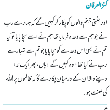
کنزالعرفان
اور جنتی جہنم والوں کو پکار کر کہیں گے کہ ہمارے رب
نے جو ہم سے وعدہ فرمایا تھا ہم نے اسے سچا پایا تو کیا
تم نے بھی اس وعدے کو سچا پایا جو تم سے تمہارے
رب نے کیا تھا؟ وہ کہیں گے: ہاں ،پھر ایک ندا
دینے والا ان کے درمیان پکارے گا کہ ظالموں پراللہ
کی لعنت ہو۔