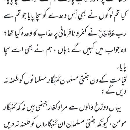
کیا تم لوگوں نے بھی اُس وعدے کو سچا پایا جو تم سے
عَزَّوَجَلَّ
رب
نے کفرو نافرمانی پر عذاب کا وعدہ کیا تھا؟
وہ جواب میں کہیں گے: ہاں ، ہم نے بھی اسے سچا
پایا۔
قیامت کے دن جنتی مسلمان گنہگار مسلمانوں کو طعنہ نہ
دیں گے:
یہاں دوزخ والوں سے مراد کفار جہنمی ہیں نہ کہ گنہگار
مومن، کیونکہ جنتی مسلمان ان گنہگاروں کو طعنہ نہ دیں