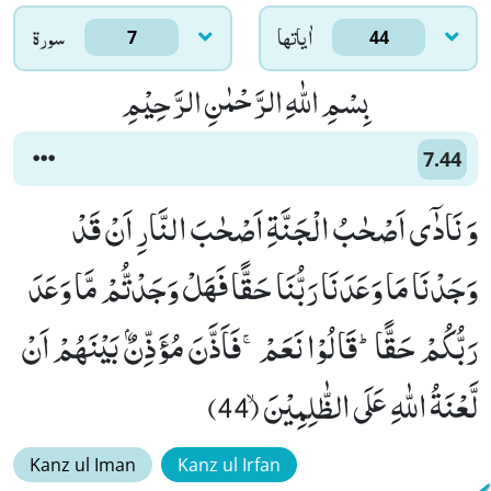
اٰياتها
سورۃ
7
44
بِسْمِ اللّٰهِ الرَّحْمٰنِ الرَّحِیْمِ
7.44
وَ نَادٰۤى اَصْحٰبُ الْجَنَّةِ اَصْحٰبَ النَّارِ اَنْ قَدْ
وَجَدْنَا مَا وَعَدَنَا رَبُّنَا حَقًّا فَهَلْ وَجَدْتُّمْ مَّا وَعَدَ
رَبُّكُمْ حَقًّاؕ-قَالُوْا نَعَمْۚ-فَاَذَّنَ مُؤَذِّنٌۢ بَیْنَهُمْ اَنْ
لَّعْنَةُ اللّٰهِ عَلَى الظّٰلِمِیْنَۙ (44)
Kanz ul Iman
Kanz ul Irfan