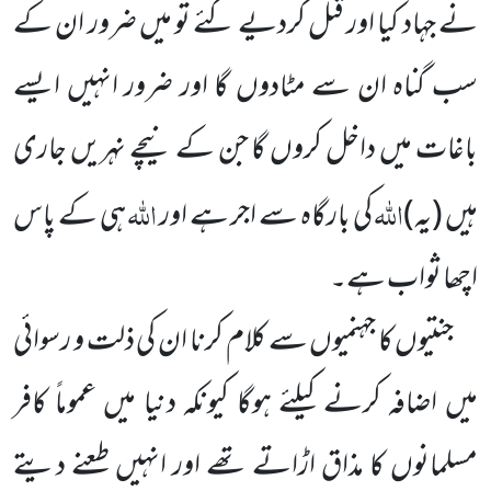
نے جہاد کیا اور قتل کردیے گئے تو میں ضرور ان کے
سب گناہ ان سے مٹادوں گا اور ضرور انہیں ایسے
باغات میں داخل کروں گا جن کے نیچے نہریں جاری
اللہ
اللہ
ہیں
(یہ)
کی بارگاہ سے اجر ہے اور
ہی کے پاس
اچھا ثواب ہے۔
جنتیوں کا جہنمیوں سے کلام کرنا ان کی ذلت و رسوائی
میں اضافہ کرنے کیلئے ہوگا کیونکہ دنیا میں عموماً کافر
مسلمانوں
کا مذاق اڑاتے تھے اور انہیں طعنے دیتے