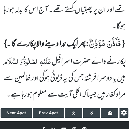
تھے اور ان پر پھبتیاں کستے تھے۔ آج اس کا بدلہ ہورہا
ہوگا۔
فَاَذَّنَ مُؤَذِّنٌۢ
:
{
پھر ایک ندا دینے والا پکارے گا ۔}
عَلَیْہِ الصَّلٰوۃُ وَالسَّلَام
پکارنے والے حضرت اسرافیل
ہیں یا دوسرا فرشتہ
جس کی یہ ڈیوٹی ہوگی اور ظالمین سے
مراد کفار ہیں جیسا کہ اگلی آیت سے معلوم ہو رہا ہے۔
Next
Ayat
Prev
Ayat