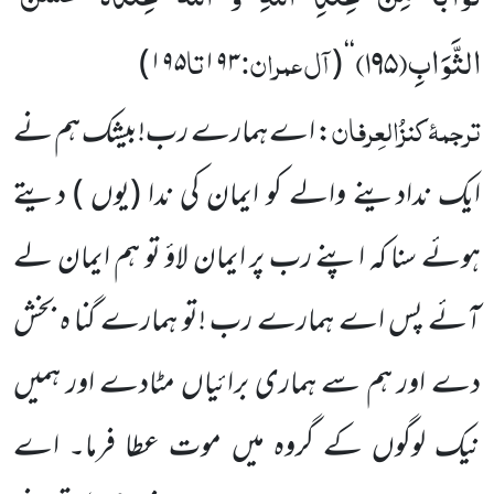
الثَّوَابِ(
۱۹۵)
آل عمران:
تا
)
۱۹۵
۱۹۳
(
‘‘
ترجمۂ
کنزُالعِرفان
: اے ہمارے رب!بیشک ہم نے
ایک ندادینے والے کو ایمان کی ندا
(یوں )
دیتے
ہوئے سنا کہ اپنے رب پر ایمان لاؤ تو ہم
ایمان لے
آئے پس اے ہمارے رب !تو ہمارے گنا ہ بخش
دے اور ہم سے
ہماری برائیاں مٹادے اور ہمیں
نیک لوگوں کے گروہ میں موت عطا فرما۔ اے