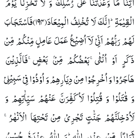
اٰتِنَا
مَا
وَعَدْتَّنَا
عَلٰى
رُسُلِكَ
وَ
لَا
تُخْزِنَا
یَوْمَ
الْقِیٰمَةِؕ-اِنَّكَ
لَا
تُخْلِفُ
الْمِیْعَادَ(
۱۹۴)
فَاسْتَجَابَ
لَهُمْ
رَبُّهُمْ
اَنِّیْ
لَاۤ
اُضِیْعُ
عَمَلَ
عَامِلٍ
مِّنْكُمْ
مِّنْ
ذَكَرٍ
اَوْ
اُنْثٰىۚ-بَعْضُكُمْ
مِّنْۢ
بَعْضٍۚ-فَالَّذِیْنَ
هَاجَرُوْا
وَ
اُخْرِجُوْا
مِنْ
دِیَارِهِمْ
وَ
اُوْذُوْا
فِیْ
سَبِیْلِیْ
وَ
قٰتَلُوْا
وَ
قُتِلُوْا
لَاُكَفِّرَنَّ
عَنْهُمْ
سَیِّاٰتِهِمْ
وَ
لَاُدْخِلَنَّهُمْ
جَنّٰتٍ
تَجْرِیْ
مِنْ
تَحْتِهَا
الْاَنْهٰرُۚ-
ثَوَابًا
مِّنْ
عِنْدِ
اللّٰهِؕ-وَ
اللّٰهُ
عِنْدَهٗ
حُسْنُ