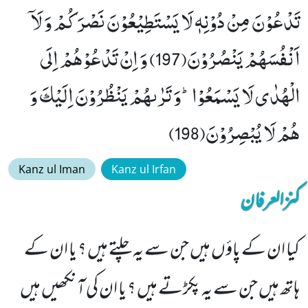
تَدْعُوْنَ مِنْ دُوْنِهٖ لَا یَسْتَطِیْعُوْنَ نَصْرَكُمْ وَ لَاۤ
اَنْفُسَهُمْ یَنْصُرُوْنَ(197) وَ اِنْ تَدْعُوْهُمْ اِلَى
الْهُدٰى لَا یَسْمَعُوْاؕ-وَ تَرٰىهُمْ یَنْظُرُوْنَ اِلَیْكَ وَ
هُمْ لَا یُبْصِرُوْنَ(198)
Kanz ul Iman
Kanz ul Irfan
کنزالعرفان
کیا ان کے پاؤں ہیں جن سے یہ چلتے ہیں ؟ یا ان کے
ہاتھ ہیں جن سے یہ پکڑتے ہیں ؟ یا ان کی آنکھیں ہیں