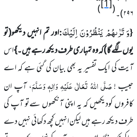
[1]
)
(
۲۹۶
)
۔
وَ تَرٰىهُمْ یَنْظُرُوْنَ اِلَیْكَ
:
{
اور تم انہیں دیکھو
(تو
یوں لگے گا)
کہ وہ تمہاری طرف دیکھ رہے ہیں۔}
اس
آیت کی ایک تفسیر یہ بھی بیان کی
گئی ہے کہ اے
صَلَّی اللہُ تَعَالٰی عَلَیْہِ وَاٰلِہٖ وَسَلَّمَ
حبیب !
، آپ ان
کافروں کودیکھیں کہ یہ اپنی آنکھوں سے
تو آپ کی
طرف دیکھ رہے ہیں لیکن انہیں کچھ دکھائی نہیں دے