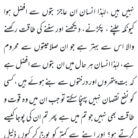
نہیں ہیں ،لہٰذا انسان ان عاجز بتوں سے افضل ہوا
کیونکہ چلنے ، پکڑنے، دیکھنے اور سننے کی طاقت رکھنے
والا اس سے بہتر ہے جو ان صلاحیتوں سے محروم
ہے، لہٰذا انسان ہر حال میں ان بتوں سے افضل ہے
کہ بت پتھروں اور درختوں سے بنے ہوئے ہیں ، کسی
کو نفع نقصان نہیں پہنچا سکتے تو جب ان میں وہ قوت و
طاقت بھی نہیں جو تم میں ہے پھر تم ان کی پوجا کیسے
کرتے ہو؟ اور اپنے سے کمتر کو پوج کر کیوں ذلیل