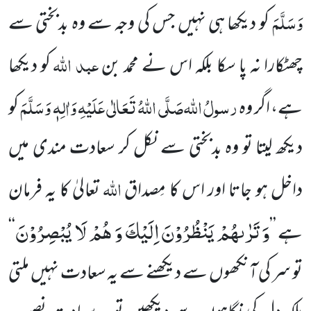
وَسَلَّمَ
کو دیکھا ہی نہیں جس کی وجہ سے وہ بدبختی سے
عبد اللہ
چھٹکارا نہ پا سکا بلکہ اس نے محمد بن
کو دیکھا
رسولُ
اللہ
صَلَّی اللہُ تَعَالٰی عَلَیْہِ وَاٰلِہٖ وَسَلَّمَ
ہے، اگر وہ
کو
دیکھ لیتا تو وہ بدبختی سے نکل کر سعادت مندی میں
اللہ
داخل ہو جاتا اور اس کا مِصداق
تعالیٰ
کا یہ فرمان
وَ تَرٰىهُمْ یَنْظُرُوْنَ اِلَیْكَ وَ هُمْ لَا یُبْصِرُوْنَ
ہے ’’
‘‘
تو سر کی آنکھوں سے دیکھنے سے یہ سعادت نہیں ملتی