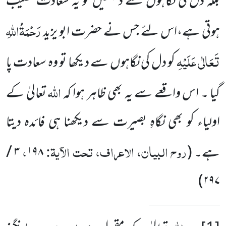
بلکہ دل کی نگاہوں سے دیکھیں تو یہ سعادت نصیب
رَحْمَۃُاللہِ
ہوتی ہے،اس لئے جس نے حضرت ابو یزید
تَعَالٰی عَلَیْہِ
کو دل کی نگاہوں سے دیکھا تو وہ سعادت پا
اللہ
گیا ۔ اس واقعے سے یہ بھی ظاہر ہوا کہ
تعالیٰ کے
اولیاء کو بھی نگاہِ بصیرت سے دیکھنا ہی فائدہ دیتا
روح البیان، الاعراف، تحت الآیۃ:
،
ہے۔
(
۱۹۸
۳
/
)
۲۹۷