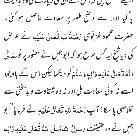
ایسے شخص ہیں کہ جس نے ان کی زیارت کی وہ ہدایت
پا گیا اور اسے واضح طور پر سعادت حاصل ہو گئی۔
رَحْمَۃُاللہِ تَعَالٰی عَلَیْہِ
حضرت محمود غزنوی
نے عرض
صَلَّی
کی:یا شیخ!یہ کس طرح
ہوا کہ ابو جہل نے حضور پر نور
اللہُ تَعَالٰی عَلَیْہِ وَاٰلِہٖ وَسَلَّمَ
کو دیکھا لیکن اس کے باوجود
اسے نہ کوئی سعادت ملی اور نہ وہ شقاوت
و بدبختی سے
رَحْمَۃُاللہِ تَعَالٰی عَلَیْہِ
خلاصی پا سکا؟آپ
نے فرمایا’’ابو
رسولُ اللہ
صَلَّی اللہُ تَعَالٰی عَلَیْہِ وَاٰلِہٖ
جہل نے در حقیقت