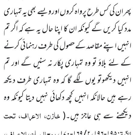
پھر ان کی کس طرح پرواہ کروں اور ویسے بھی یہ تمہاری
مدد کیا کریں گے کیونکہ ان کا اپنا حال یہ ہے کہ اگر تم
انہیں اپنے مقاصد
کے حصول کی طرف رہنمائی کرنے
کے لئے بلاؤ تو وہ تمہاری پکار نہ سنیں گے اور تم
انہیں دیکھو
تو یوں لگے گا کہ وہ تمہاری طرف دیکھ
رہے ہیں حالانکہ انہیں کچھ دکھائی نہیں دیتا کیونکہ وہ
خازن، الاعراف، تحت
دیکھنے سے ہی عاجز ہیں۔
(
الآیۃ:
،
، روح البیان، الاعراف،
۱۷۰
-
۱۶۹
/
۲
۱۹۶
-
۱۹۵