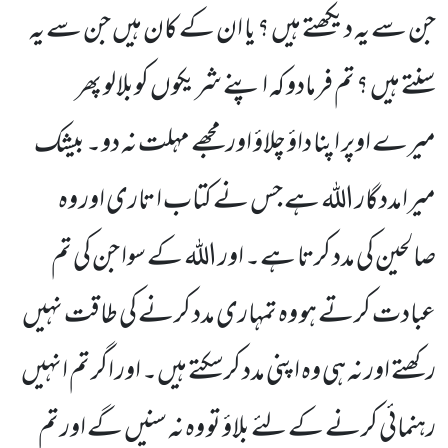
جن سے یہ دیکھتے ہیں ؟ یا ان کے کان ہیں جن سے یہ
سنتے ہیں ؟ تم فرمادو کہ اپنے شریکوں کوبلالو پھر
میرے اوپر اپنا داؤ چلاؤ اور مجھے مہلت نہ دو۔ بیشک
میرامددگار اللہ ہے جس نے کتاب ا تاری اور وہ
صالحین کی مدد کرتا ہے۔ اور اللہ کے سوا جن کی تم
عبادت کرتے ہو وہ تمہاری مدد کرنے کی طاقت نہیں
رکھتے اور نہ ہی وہ اپنی مدد کرسکتے ہیں۔ اور اگر تم انہیں
رہنمائی کرنے کے لئے بلاؤ تو وہ نہ سنیں گے اور تم