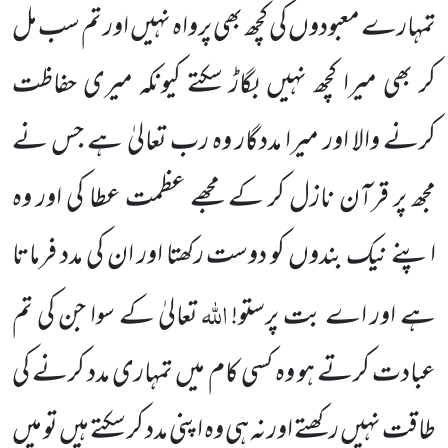
تمہارے معبودوں کی کچھ بھی پرواہ نہیں اور تم سب
مل
کر بھی میرا کچھ نہیں بگاڑ سکتے کیونکہ میری حفاظت
کرنے والا اور میرا مددگار وہ رب تعالیٰ ہے جس نے
مجھ پر قرآن نازل
کر کے مجھے عظمت عطا کی اور وہ
اپنے نیک بندوں کو دوست رکھتا اور ان کی مدد فرماتا
اللہ
ہے اور اے بت پرستو!
تعالیٰ کے
سوا جن کی تم
عبادت کرتے ہو وہ کسی کام میں تمہاری مدد کرنے کی
طاقت نہیں رکھتے اور نہ ہی وہ اپنی مدد کر سکتے ہیں تو میں