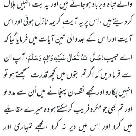
والے تباہ وبرباد ہوجاتے ہیں اور یہ بت اُنہیں ہلاک
کردیتے ہیں ،اس پر یہ آیت ِ کریمہ نازل ہوئی
اور اس
آیت اور ا س کے بعدو الی تین آیات میں فرمایا گیا کہ
صَلَّی اللہُ تَعَالٰی عَلَیْہِ وَاٰلِہٖ وَسَلَّمَ
اے حبیب!
،آپ ان
سے فرما دیں کہ اگرتم بتوں میں کچھ قدرت سمجھتے ہو تو
انہیں پکارو اور مجھے نقصان پہنچانے میں اُن سے مدد لو
اور تم بھی جو مکروفریب
کرسکتے ہو وہ میرے مقابلے
میں کرو اور اس میں دیر نہ کرو ،مجھے تمہاری اور