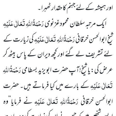
اور ہمیشہ کے لئے جہنم کا حقدار ٹھہرا۔
رَحْمَۃُاللہِ تَعَالٰی عَلَیْہِ
ایک مرتبہ سلطان محمودغزنوی
رَحْمَۃُاللہِ تَعَالٰی عَلَیْہِ
شیخ ابو الحسن خرقانی
کی زیارت کے
لئے تشریف
لے گئے اور کچھ دیران کے پاس بیٹھ کر
رَحْمَۃُاللہِ
عرض کی:یا شیخ!آپ حضرت ابو یزید بسطامی
تَعَالٰی عَلَیْہِ
کے بارے میں کیا
فرماتے ہیں۔ حضرت
رَحْمَۃُاللہِ تَعَالٰی عَلَیْہِ
ابوالحسن خرقانی
نے فرمایا’’وہ