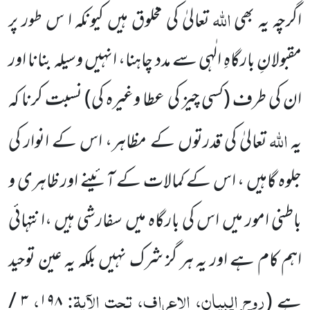
اللہ
اگرچہ یہ بھی
تعالیٰ کی مخلوق ہیں کیونکہ ا س طور پر
مقبولانِ بارگاہِ الٰہی سے مدد چاہنا، انہیں وسیلہ بنانا اور
ان کی طرف
(کسی چیز کی عطا وغیرہ کی)
نسبت کرنا کہ
اللہ
یہ
تعالیٰ کی قدرتوں کے مظاہر، اس کے انوار کی
جلوہ گاہیں ، اس کے کمالات کے آئینے اور ظاہری و
باطنی امور میں اس کی بارگاہ میں سفارشی ہیں ،انتہائی
اہم کام ہے اور یہ ہر گز شرک نہیں بلکہ یہ عین توحید
روح البیان، الاعراف، تحت الآیۃ:
،
ہے
(
۱۹۸
۳
/