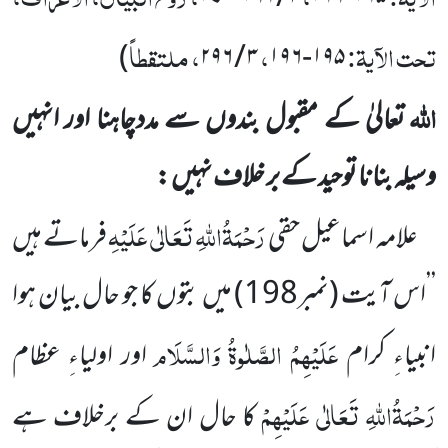
تحت الآیۃ:
،
، ملتقطاً
)
۲۹۶
/
۳
۱۹۶
-
۱۹۵
اللہ
تعالیٰ کے مقبول بندوں سے مددچاہنا اور انہیں
وسیلہ بنانا توحید کے بر خلاف نہیں :
رَحْمَۃُاللہِ تَعَالٰی عَلَیْہِ
علامہ اسماعیل حقی
فرماتے ہیں
’’اس آیت
(نمبر
198
)
میں بتوں کا جو حال بیان ہوا
عَلَیْہِمُ الصَّلٰوۃُ وَالسَّلَام
انبیاءِ کرام
اور اولیاءِ عظام
رَحْمَۃُاللہِ تَعَالٰی عَلَیْہِمْ
کا حال ان کے برخلاف ہے