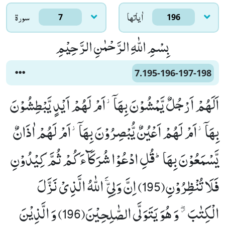
اٰياتها
سورۃ
7
196
بِسْمِ اللّٰهِ الرَّحْمٰنِ الرَّحِیْمِ
7.195-196-197-198
اَلَهُمْ اَرْجُلٌ یَّمْشُوْنَ بِهَاۤ٘-اَمْ لَهُمْ اَیْدٍ یَّبْطِشُوْنَ
بِهَاۤ٘-اَمْ لَهُمْ اَعْیُنٌ یُّبْصِرُوْنَ بِهَاۤ٘-اَمْ لَهُمْ اٰذَانٌ
یَّسْمَعُوْنَ بِهَاؕ-قُلِ ادْعُوْا شُرَكَآءَكُمْ ثُمَّ كِیْدُوْنِ
فَلَا تُنْظِرُوْنِ(195) اِنَّ وَلِیِّ ﰯ اللّٰهُ الَّذِیْ نَزَّلَ
الْكِتٰبَ ﳲ وَ هُوَ یَتَوَلَّى الصّٰلِحِیْنَ(196) وَ الَّذِیْنَ