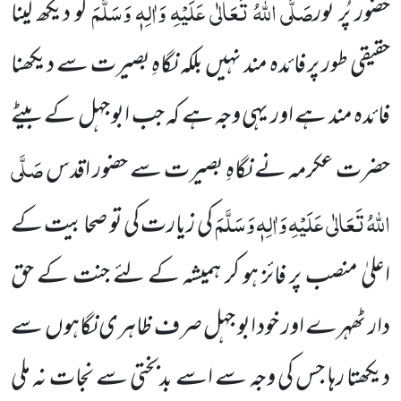
صَلَّی اللہُ تَعَالٰی عَلَیْہِ وَاٰلِہٖ وَسَلَّمَ
حضور پُر نور
کو دیکھ لینا
حقیقی طور پر
فائدہ مند نہیں بلکہ نگاہِ بصیرت سے دیکھنا
فائدہ مند ہے اور یہی وجہ ہے کہ جب ابو جہل کے بیٹے
صَلَّی
حضرت عکرمہ نے نگاہِ بصیرت
سے حضور اقدس
اللہُ تَعَالٰی عَلَیْہِ وَاٰلِہٖ وَسَلَّمَ
کی زیارت کی تو صحابیت کے
اعلیٰ منصب پر فائز ہو کر ہمیشہ کے لئے جنت کے
حق
دار ٹھہرے اور خود ابو جہل صرف ظاہری نگاہوں سے
دیکھتا رہا جس کی وجہ سے اسے بدبختی سے نجات نہ ملی