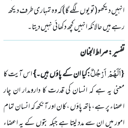
انہیں دیکھو (تو یوں لگے گا) کہ وہ تمہاری طرف دیکھ
رہے ہیں حالانکہ انہیں کچھ دکھائی نہیں دیتا۔
تفسیر : ‎صراط الجنان
اَلَهُمْ اَرْجُلٌ
:
{
کیا ان کے پاؤں ہیں۔}
اس آیت کا
معنی یہ ہے کہ انسان کی قدرت کا دارومدار ان چار
اعضاء پر ہے، ہاتھ پاؤں ، کان اور آنکھ کہ انسان تمام
امور میں ان سے مدد لیتا ہے جبکہ بتوں کے یہ اعضاء