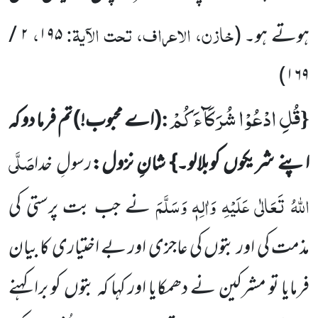
خازن، الاعراف، تحت الآیۃ:
،
ہوتے ہو۔
(
۱۹۵
۲
/
)
۱۶۹
قُلِ ادْعُوْا شُرَكَآءَكُمْ
:
{
(اے محبوب!)
تم فرما دو کہ
صَلَّی
اپنے شریکوں کوبلالو۔} شانِ نزول:
رسولِ خدا
اللہُ تَعَالٰی عَلَیْہِ وَاٰلِہٖ وَسَلَّمَ
نے جب بت پرستی کی
مذمت کی اور بتوں کی عاجزی اور بے اختیاری کا بیان
فرمایا تو مشرکین نے دھمکایا اور
کہا کہ بتوں کو برا کہنے