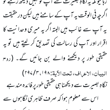
رہا کیونکہ یہ نگاہِ بصیرت سے آپ کو نہیں دیکھ رہے تو
اگرچہ فی الوقت یہ آپ کے سامنے ہیں لیکن در حقیقت
یہ آپ سے غائب ہیں البتہ اگر یہ میری وحدانیت کا
اقرار اور آپ کی رسالت کی تصدیق کر لیتے ہیں تو یہ
روح
حقیقی طور پر دیکھنے والے بن جائیں گے۔
(
البیان، الاعراف، تحت الآیۃ:
،
)
۲۹۷
/
۳
۱۹۸
نگاہِ بصیرت سے دیکھنا ہی حقیقی طور پر فائدہ مند ہے
اس سے معلوم ہوا کہ صرف ظاہری نگاہوں سے