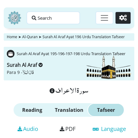
Search
Go
Home
➤
Al-Quran
➤
Surah Al Araf Ayat 196 Urdu Translation Tafseer
Surah Al Araf Ayat 195-196-197-198 Urdu Translation Tafseer
Surah Al Araf
قَالَ الْمَلَاُ
Para 9 -
سورة الاعراف
Reading
Translation
Tafseer
Audio
PDF
Language