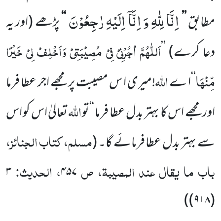
اِنَّا لِلّٰهِ وَ اِنَّاۤ اِلَیْهِ رٰجِعُوْنَ
مطابق
’’
‘‘
پڑھے
(اور یہ
اَللّٰہُمَّ اْجُرْنِیْ فِیْ مُصِیْبَتِیْ وَاَخْلِفْ لِیْ خَیْرًا
دعا کرے)
’’
مِّنْہَا
اللہ
‘‘ا ے
!میری ا س مصیبت پر مجھے اجر عطا فرما
اللہ
اور مجھے اس کا بہتر بدل عطا فرما ‘‘تو
تعالیٰ اس کو اس
مسلم، کتاب الجنائز،
سے بہتر بدل عطا فرمائے گا۔
(
باب ما یقال عند المصیبۃ، ص
، الحدیث:
۳
۴۵۷
)
(۹۱۸)