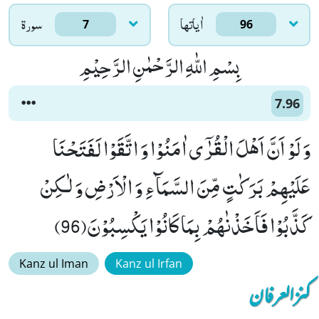
اٰياتها
سورۃ
7
96
بِسْمِ اللّٰهِ الرَّحْمٰنِ الرَّحِیْمِ
7.96
وَ لَوْ اَنَّ اَهْلَ الْقُرٰۤى اٰمَنُوْا وَ اتَّقَوْا لَفَتَحْنَا
عَلَیْهِمْ بَرَكٰتٍ مِّنَ السَّمَآءِ وَ الْاَرْضِ وَ لٰـكِنْ
كَذَّبُوْا فَاَخَذْنٰهُمْ بِمَا كَانُوْا یَكْسِبُوْنَ(96)
Kanz ul Iman
Kanz ul Irfan
کنزالعرفان