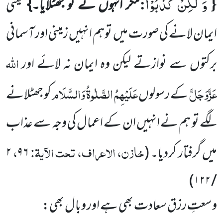
وَ لٰكِنْ كَذَّبُوْا
:
{
مگر انہوں نے تو جھٹلایا۔}
یعنی
ایمان لانے کی صورت میں توہم انہیں زمینی اور آسمانی
اللہ
برکتوں سے نوازتے لیکن وہ ایمان نہ لائے اور
عَزَّوَجَلَّ
عَلَیْہِمُ الصَّلٰوۃُ وَالسَّلَام
کے رسولوں
کو جھٹلانے
لگے تو ہم نے انہیں ان کے اعمال کی وجہ سے عذاب
خازن، الاعراف، تحت الآیۃ:
،
میں گرفتار کردیا۔
(
۹۶
۲
)
۱۲۲
/
وسعتِ رزق سعادت بھی ہے اور وبال بھی: