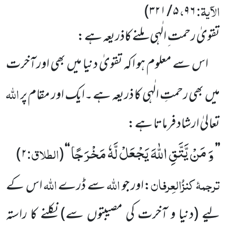
الآیۃ:
،
)
۳۲۱
/
۵
۹۶
تقویٰ رحمت ِ الٰہی ملنے کاذریعہ ہے:
اس سے معلوم ہو ا کہ تقویٰ دنیا میں بھی اور
آخرت
اللہ
میں بھی رحمتِ الٰہی کا ذریعہ ہے ۔ایک اور مقام پر
تعالیٰ
ارشاد فرماتا ہے:
وَ مَنْ یَّتَّقِ اللّٰهَ یَجْعَلْ لَّهٗ مَخْرَجًا
الطلاق:
)
۲
(
‘‘
’’
ترجمۂ
کنزُالعِرفان
اللہ
اللہ
:
اور جو
سے ڈرے
اس کے
لیے
(دنیا و آخرت کی مصیبتوں سے)
نکلنے کا راستہ