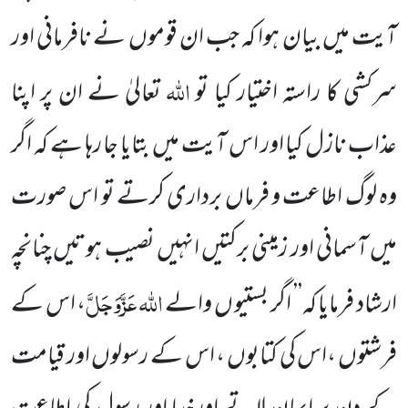
آیت میں بیان
ہوا کہ جب ان قوموں نے نافرمانی اور
اللہ
سرکشی کا راستہ اختیار کیا تو
تعالیٰ نے ان پر اپنا
عذاب نازل کیا اور اس آیت میں بتایا
جا رہا ہے کہ اگر
وہ لوگ اطاعت و فرماں برداری کرتے تو اس صورت
میں آسمانی اور زمینی برکتیں انہیں نصیب ہوتیں چنانچہ
اللہ عَزَّوَجَلَّ
ارشاد فرمایا کہ’’ اگر بستیو ں والے
، اس کے
فرشتوں ،اس کی کتابوں ، اس کے رسولوں اور قیامت