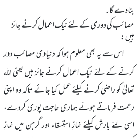
بنادے گا۔
مصائب کی دوری کے لئے نیک اعمال کرنے جائز
ہیں :
اس سے یہ بھی معلوم ہوا کہ دنیاوی مصائب دور
اللہ
کرنے کے لئے نیک اعمال کرنے جائز ہیں یعنی
تعالیٰ کو راضی کرنے کیلئے عمل کیا جائے تاکہ وہ اپنی
رحمت فرماتے ہوئے ہماری حاجت پوری کردے،
اسی لئے بارش کیلئے نمازِ اِستِسقاء اور گرہن میں نمازِ