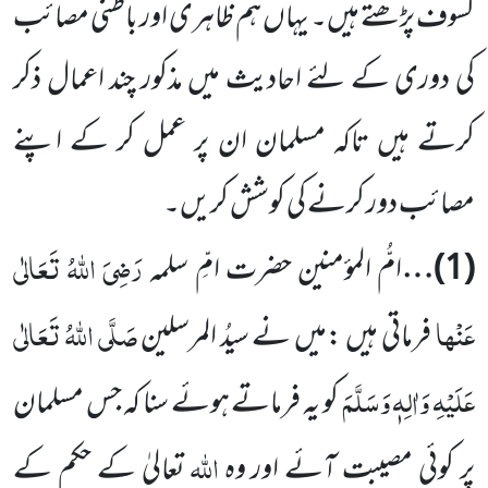
کسوف پڑھتے ہیں۔ یہاں ہم ظاہری اور باطنی مصائب
کی دوری کے لئے احادیث میں مذکور چند اعمال ذکر
کرتے ہیں تاکہ مسلمان ان پر عمل کر کے اپنے
مصائب دور کرنے کی کوشش کریں۔
رَضِیَ اللہُ تَعَالٰی
(
1
)…
امُّ المؤمنین حضرت امِّ سلمہ
عَنْھا
صَلَّی اللہُ تَعَالٰی
فرماتی ہیں :میں نے سیدُ المرسلین
عَلَیْہِ وَاٰلِہٖ وَسَلَّمَ
کو
یہ فرماتے ہوئے سنا کہ جس مسلمان
اللہ
پر کوئی مصیبت آئے اور وہ
تعالیٰ کے حکم کے