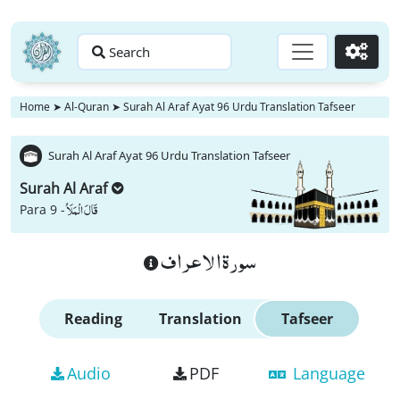
Search
Go
Home
➤
Al-Quran
➤
Surah Al Araf Ayat 96 Urdu Translation Tafseer
Surah Al Araf Ayat 96 Urdu Translation Tafseer
Surah Al Araf
قَالَ الْمَلَاُ
Para 9 -
سورة الاعراف
Reading
Translation
Tafseer
Audio
PDF
Language