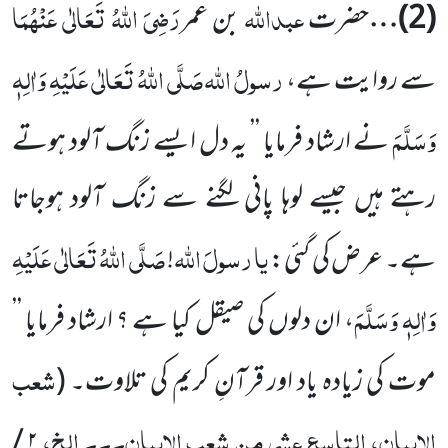
عبداللہ
رَضِیَ اللہُ تَعَالٰی عَنْہُمَا
(
2
)…
حضرت
بن عمر
رسولُ اللہ
صَلَّی اللہُ تَعَالٰی عَلَیْہِ وَاٰلِہٖ
سے روایت ہے،
وَسَلَّمَ
نے ارشاد فرمایا ’’ یہ دل ایسے زنگ آلود ہوتے
رہتے ہیں جیسے لوہا پانی لگنے سے زنگ آلود ہوجاتا
یا
رسولَ
اللہ
صَلَّی اللہُ تَعَالٰی عَلَیْہِ
ہے۔ عرض کی گئی:
!
وَاٰلِہٖ وَسَلَّمَ
،
ان دلوں کی صیقل کیا ہے ؟ ارشاد فرمایا ’’
شعب
موت کی زیادہ یاد اور قرآنِ کریم کی تلاوت۔
(
الایمان، التاسع عشر من شعب الایمان۔۔۔ الخ،
/
۲