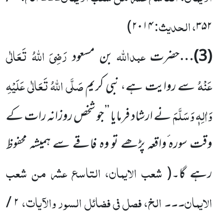
، الحدیث:
)
۲۰۱۴
۳۵۲
عبداللہ
رَضِیَ اللہُ تَعَالٰی
(
3
)…
حضرت
بن مسعود
عَنْہُ
صَلَّی اللہُ تَعَالٰی عَلَیْہِ
سے روایت ہے، نبی کریم
وَاٰلِہٖ وَسَلَّمَ
نے ارشاد فرمایا ’’ جو شخص روزانہ رات کے
وقت سورہ ٔواقعہ پڑھے تو وہ فاقے سے ہمیشہ محفوظ
شعب الایمان، التاسع عشر من شعب
رہے گا۔
(
الایمان۔۔۔ الخ، فصل فی فضائل السور والآیات،
/
۲