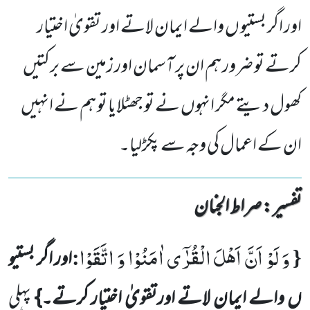
اور اگر بستیو ں والے ایمان لاتے اور تقویٰ اختیار
کرتے تو ضرور ہم ان پر آسمان اور زمین سے برکتیں
کھول دیتے مگر انہوں نے تو جھٹلایا تو ہم نے انہیں
ان کے اعمال کی وجہ سے پکڑلیا۔
تفسیر : ‎صراط الجنان
وَ لَوْ اَنَّ اَهْلَ الْقُرٰۤى اٰمَنُوْا وَ اتَّقَوْا
:
{
اور اگر بستیو
ں والے ایمان لاتے اورتقویٰ اختیار کرتے۔}
پہلی