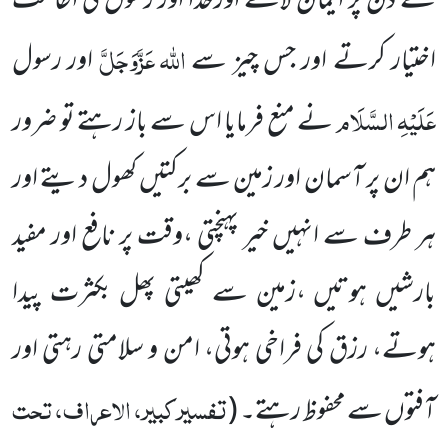
کے دن پر ایمان
لاتے اورخدا اور رسول کی اطاعت
اللہ
عَزَّوَجَلَّ
اختیار کرتے اور جس چیز سے
اور رسول
عَلَیْہِ السَّلَام
نے منع فرمایا اس سے
باز رہتے تو ضرور
ہم ان پر آسمان اور زمین سے برکتیں کھول دیتے اور
ہر طرف سے انہیں خیر پہنچتی ،وقت پر نافع اور مفید
بارشیں
ہوتیں ،زمین سے کھیتی پھل بکثرت پیدا
ہوتے، رزق کی فراخی ہوتی، امن و سلامتی رہتی اور
تفسیر کبیر، الاعراف، تحت
آفتوں سے محفوظ رہتے۔
(