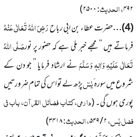
، الحدیث:
)
۲۵۰۰
۴۹۲
رَضِیَ اللہُ تَعَالٰی عَنْہُ
(
4
)…
حضرت عطاء بن ابی رباح
صَلَّی اللہُ
فرماتے ہیں ’’ مجھے خبر ملی ہے کہ حضور پر نور
تَعَالٰی عَلَیْہِ وَاٰلِہٖ وَسَلَّمَ
نے ارشاد فرمایا ’’ جو دن کے
یٰسٓ
شروع میں سورہ ٔ
پڑھ لے تو اس کی تمام ضرورتیں
دارمی،کتاب فضائل القرآن، باب فی
پوری ہوں گی۔
(
فضل یٰس،
، الحدیث:
)
۳۴۱۸
۵۴۹
/
۲