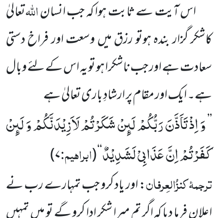
اللہ
اس آیت سے ثابت ہوا کہ جب انسان
تعالیٰ
کاشکر گزار بندہ ہوتو رزق میں وسعت اور فراخ دستی
سعادت ہے اور جب ناشکرا ہو تو یہ اس کے لئے وبال
ہے۔ ایک اور مقام پر ارشادِ باری تعالیٰ ہے
وَ اِذْ تَاَذَّنَ رَبُّكُمْ لَىٕنْ شَكَرْتُمْ لَاَزِیْدَنَّكُمْ وَ لَىٕنْ
’’
كَفَرْتُمْ اِنَّ عَذَابِیْ لَشَدِیْدٌ
ابراہیم:
)
۷
(
‘‘
ترجمۂ
کنزُالعِرفان
: اور یاد کرو جب تمہارے رب نے
اعلان فرما دیا کہ اگر تم میرا شکر ادا کرو گے تو میں تمہیں