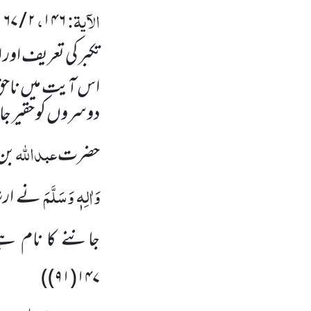
الآیۃ:
،
۱۶۷
/
۲
۱۴۶
تکبر کی تعریف اور 
اس آیت میں ناحق
دوسروں کو حقیر جان
عبداللہ
حضرت
بن 
وَاٰلِہٖ وَسَلَّمَ
نے ارشا
جاننے کا نام 
)
۱۴۷(۹۱)