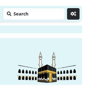
Search
Go