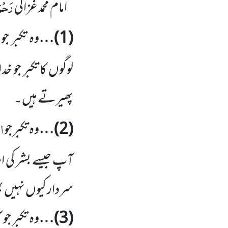
رَحْمَ
امام محمد غزالی
(
1
)…
وہ تکبر جو
لوگوں کا تکبر جو خ
پھیرتے ہیں۔
ال
(
2
)…
وہ تکبر جو
آپ جیسے بشر کی 
سردار کیوں نہیں ب
(
3
)…
وہ تکبر ج