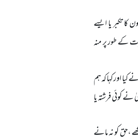
ن کا تکبر یا ایسے
ت کے طور پر منہ
کیا اور کہا کہ ہم
یٰ نے کوئی فرشتہ یا
ے ،حق کو نہ مانے