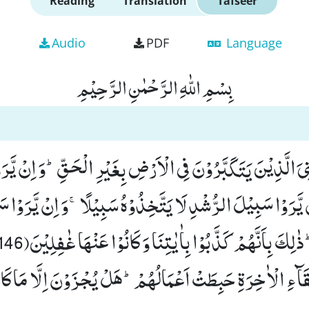
Reading
Translation
Tafseer
Audio
PDF
Language
بِسْمِ اللّٰهِ الرَّحْمٰنِ الرَّحِیْمِ
الَّذِیْنَ یَتَكَبَّرُوْنَ فِی الْاَرْضِ بِغَیْرِ الْحَقِّؕ-وَ اِنْ یَّرَوْا 
ْ یَّرَوْا سَبِیْلَ الرُّشْدِ لَا یَتَّخِذُوْهُ سَبِیْلًاۚ-وَ اِنْ یَّرَوْا سَ
 لِقَآءِ الْاٰخِرَةِ حَبِطَتْ اَعْمَالُهُمْؕ-هَلْ یُجْزَوْنَ اِلَّا مَا كَانُ