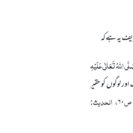
یف یہ ہے کہ
لَّی اللہُ تَعَالٰی عَلَیْہِ
 اور لوگوں کو حقیر
، ص
، الحدیث:
۶۰