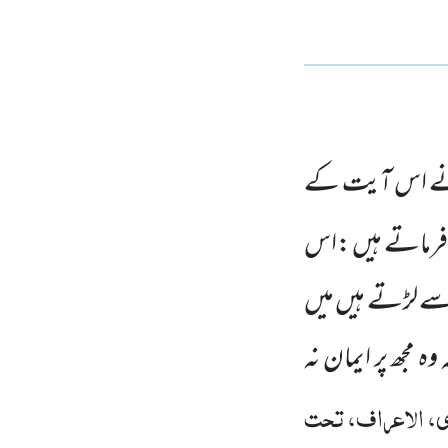
ے اس آیت کے
رماتے ہیں :اس
سے لڑتے ہیں میں
 مجھ پر ایمان نہ
، الاعراف، تحت