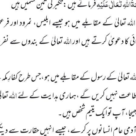
ۃُاللہِ تَعَالٰی عَلَیْہِ
فرماتے ہیں : تکبر کی تین قسمیں ہیں
اللہ
تعالیٰ کے مقابلے میں ہو جیسے ابلیس، نمرود اور فرعو
اللہ
دائی کا دعویٰ کرتے
ہیں اور
تعالیٰ کے بندوں سے نفر
لہ
تعالیٰ کے رسول کے مقابلے میں ہو ،جس طرح کفارِ مکہ نے 
اللہ
اطاعت
نہیں کریں گے ،ہماری ہدایت کے لئے
تعال
ھیجا، آپ تو ایک یتیم شخص ہیں۔
و آدمی عام انسانوں پر کرے، جیسے انہیں حقارت سے دیکھ