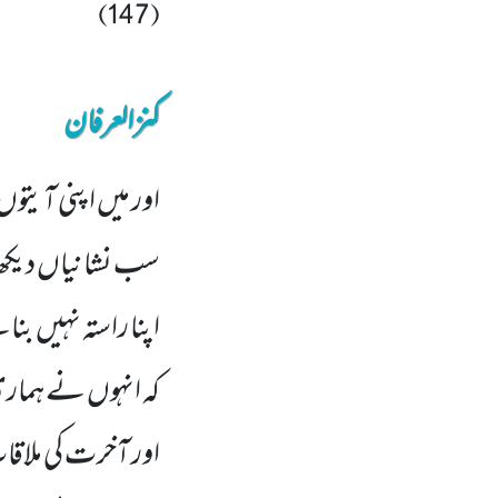
(147)
کنزالعرفان
اور میں اپنی آیتوں 
سب نشانیاں دیکھ لی
اپنا راستہ نہیں بنات
کہ انہوں نے ہمار
اور آخرت کی ملاقات