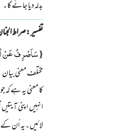
بدلہ دیا جائے گا۔
تفسیر : ‎صراط الجنان
سَاَصْرِفُ عَنْ اٰ
{
مختلف معنی بیان 
کا معنی یہ ہے کہ 
انہیں اپنی آیتیں 
لائیں۔یہ اُن کے ع