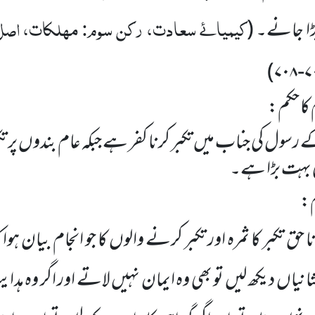
کیمیائے سعادت، رکن سوم: مہلکات، اصل 
 بڑا جانے۔
(
)
۷۰۸
-
۷
 کا حکم:
ے رسول کی جناب میں تکبر کرنا کفر ہے جبکہ عام بندوں پر تکب
ھی بہت بڑا ہے۔
م:
حق تکبر کا ثمرہ اور تکبر کرنے والوں کا جو انجام بیان ہوا
انیاں
دیکھ لیں تو بھی وہ ایمان نہیں لاتے اور اگر وہ ہدا