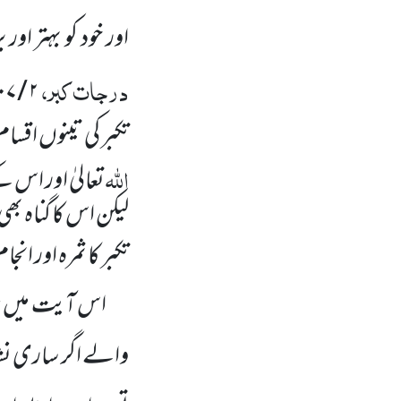
اور خود کو بہتر اور
درجات کبر،
۰۷
/
۲
تکبر کی تینوں اقسام
اللہ
تعالیٰ اور اس ک
لیکن اس کا گناہ ب
تکبر کا ثمرہ اور انجا
اس آیت میں نا 
والے اگر ساری نش