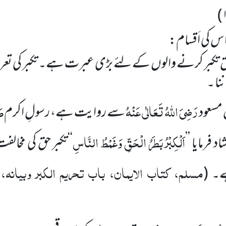
)
ا س کی اَقسام:
 تکبر کرنے والوں کے لئے بڑی عبرت ہے۔ تکبر کی تعر
نا ۔
رَضِیَ اللہُ تَعَالٰی عَنْہُ
صَ
مسعود
سے روایت ہے، رسولِ اکرم
اَلْکِبْرُ
بَطَرُ
الْحَقِّ
وَغَمْطُ
النَّاسِ
د فرمایا
’’
‘‘
تکبر حق کی مخالفت
مسلم، کتاب الایمان، باب تحریم الکبر وبیانہ
ہے۔
(