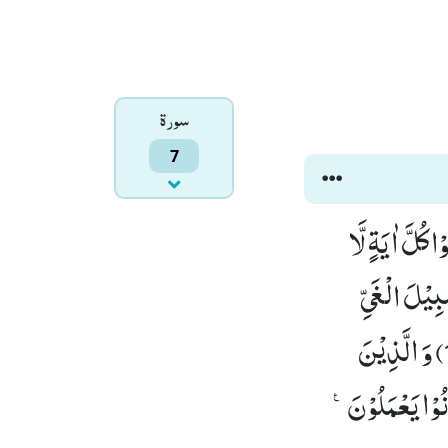
سورۃ
7
كُلَّ اٰیَةٍ لَّا
بِیْلَ الْغَیِّ
یَتَّخِذُوْهُ سَبِیْلًاؕ-ذٰلِكَ بِاَنَّهُمْ كَذَّبُوْا بِاٰیٰتِنَا وَ كَانُوْا عَنْهَا غٰفِلِیْنَ(146) وَ الَّذِیْنَ
وْا یَعْمَلُوْنَ۠