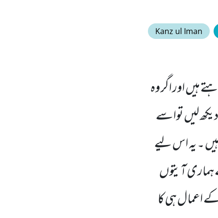
Kanz ul Iman
تے ہیں اور اگر وہ
 دیکھ لیں تواسے
ے ہیں ۔ یہ اس لیے
ے ہماری آیتوں
کے اعمال ہی کا