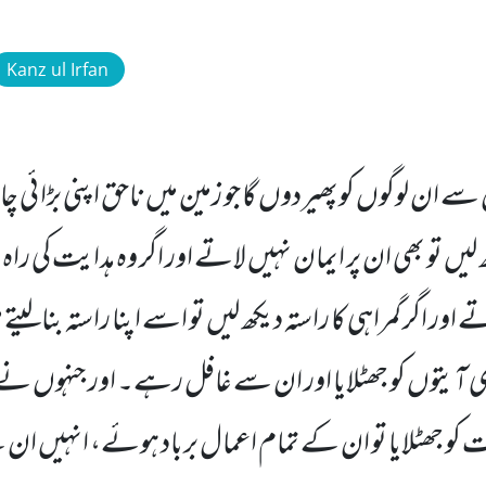
Kanz ul Irfan
سے ان لوگوں کوپھیردوں گا جو زمین میں ناحق اپنی بڑا ئی چاہ
ں تو بھی ان پر ایمان نہیں لاتے اور اگر وہ ہدایت کی راہ
ے اور اگر گمراہی کا راستہ دیکھ لیں تو اسے اپنا راستہ بنالیت
ی آیتوں کو جھٹلایا اور ان سے غافل رہے۔ اور جنہوں ن
 کو جھٹلایا تو ان کے تمام اعمال برباد ہوئے، انہیں ان 