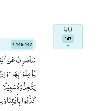
اٰياتها
147
7.146-147
سَاَصْرِفُ عَنْ اٰیٰتِیَ 
یُؤْمِنُوْا بِهَاۚ-وَ اِن
كَذَّبُوْا بِاٰیٰتِنَا وَ