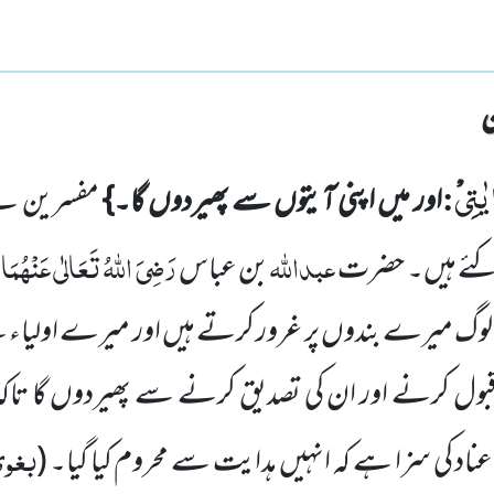
یٰتِی
:
اور میں اپنی آیتوں سے پھیردوں گا۔}
مفسرین ن
عبداللہ
رَضِیَ اللہُ تَعَالٰی عَنْہُمَا
کئے ہیں۔
حضرت
بن عباس
ف
جو لوگ میرے بندوں پر غرور کرتے ہیں
اور میرے اولیاء 
قبول کرنے اور ان کی تصدیق کرنے سے پھیردوں گا تاکہ وہ
بغوی
ناد کی سزا ہے کہ انہیں ہدایت سے محروم کیا گیا۔
(