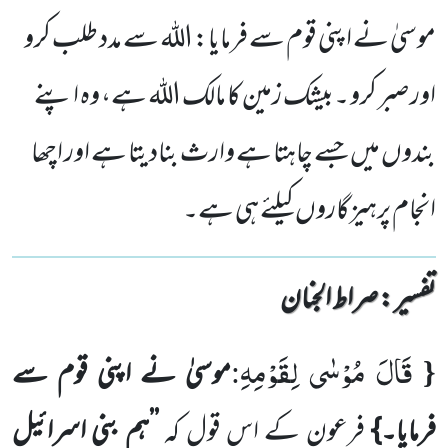
موسیٰ نے اپنی قوم سے فرمایا: اللہ سے مدد طلب کرو
اور صبر کرو ۔بیشک زمین کا مالک اللہ ہے، وہ اپنے
بندوں میں جسے چاہتا ہے وارث بنادیتا ہے اور اچھا
انجام پرہیزگاروں کیلئے ہی ہے۔
تفسیر : ‎صراط الجنان
قَالَ مُوْسٰى لِقَوْمِهِ
:
{
موسیٰ نے اپنی قوم سے
فرمایا۔}
فرعون کے اس قول کہ
’’ہم بنی اسرائیل