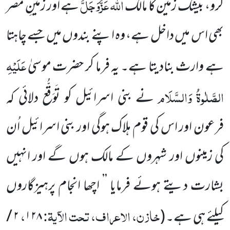
اللہ عَزَّوَجَلَّ
کرو، بیشک زمین کا مالک
ہے اور زمینِ مصر
بھی اس میں داخل ہے، وہ اپنے بندوں میں جسے چاہتا
عَلَیْہِ
ہے وارث بنادیتا ہے۔ یہ فرما کر حضرت موسیٰ
الصَّلٰوۃُ وَالسَّلَام
نے بنی اسرائیل کو تَوَقُّع دلائی کہ
فرعون اور اس کی قوم ہلاک ہوگی اور بنی اسرائیل اُن
کی زمینوں اور شہروں کے مالک ہوں گے اور انہیں
بشارت دیتے ہوئے فرمایا ’’ اچھا انجام پرہیزگاروں
خازن، الاعراف، تحت الآیۃ:
،
کیلئے ہی ہے۔
(
۱۲۸
۲ /