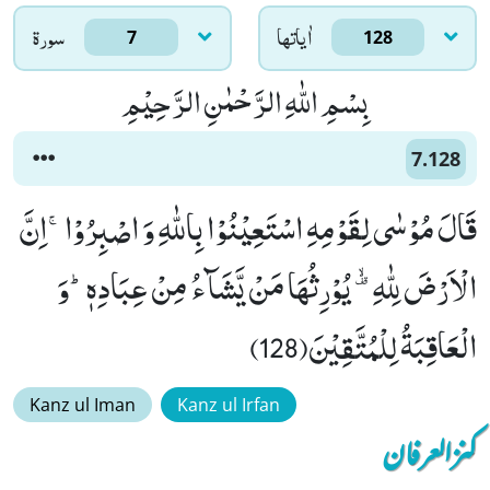
اٰياتها
سورۃ
7
128
بِسْمِ اللّٰهِ الرَّحْمٰنِ الرَّحِیْمِ
7.128
قَالَ مُوْسٰى لِقَوْمِهِ اسْتَعِیْنُوْا بِاللّٰهِ وَ اصْبِرُوْاۚ-اِنَّ
الْاَرْضَ لِلّٰهِ ﳜ یُوْرِثُهَا مَنْ یَّشَآءُ مِنْ عِبَادِهٖؕ-وَ
الْعَاقِبَةُ لِلْمُتَّقِیْنَ(128)
Kanz ul Iman
Kanz ul Irfan
کنزالعرفان