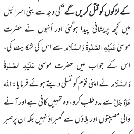
کے لڑکوں کو قتل کریں گے‘‘
کی وجہ سے بنی اسرائیل
میں کچھ پریشانی پیدا ہوگئی اور اُنہوں نے حضرت
عَلَیْہِ الصَّلٰوۃُ وَالسَّلَام
موسیٰ
سے اس کی شکایت کی،
عَلَیْہِ الصَّلٰوۃُ
اس کے جواب میں حضرت موسیٰ
وَالسَّلَام
اللہ
نے اپنی قوم کو تسلی دیتے ہوئے فرمایا:
عَزَّوَجَلَّ
سے مدد طلب کرو، وہ تمہیں کافی ہے اور آنے
والی مصیبتوں اور بلاؤں سے گھبراؤ نہیں بلکہ ان پرصبر