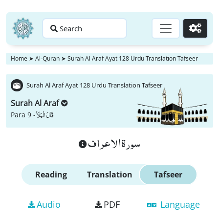
Search
Go
Home
➤
Al-Quran
➤
Surah Al Araf Ayat 128 Urdu Translation Tafseer
Surah Al Araf Ayat 128 Urdu Translation Tafseer
Surah Al Araf
قَالَ الْمَلَاُ
Para 9 -
سورة الاعراف
Reading
Translation
Tafseer
Audio
PDF
Language