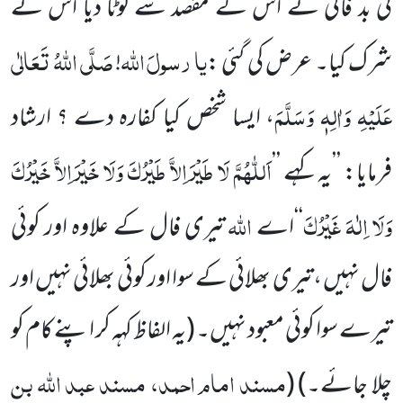
کی بد فالی نے اس کے مقصد سے لوٹا دیا اُس نے
یا
رسولَ
اللہ
صَلَّی اللہُ تَعَالٰی
شرک کیا۔ عرض کی گئی :
!
عَلَیْہِ وَاٰلِہٖ وَسَلَّمَ
، ایسا شخص کیا کفارہ دے ؟ ارشاد
اَللّٰہُمَّ لَا طَیْرَ اِلاَّ طَیْرُکَ وَلَا خَیْرَ اِ
لاَّ خَیْرُکَ
فرمایا: ’’یہ کہے
’’
وَلَا اِلٰہَ غَیْرُکَ
اللہ
‘‘
اے
تیری فال کے علاوہ اور کوئی
فال نہیں ،تیری بھلائی کے سوا اور کوئی بھلائی نہیں اور
تیرے سوا کوئی معبود نہیں۔
(یہ الفاظ کہہ کر اپنے کام کو
مسند امام احمد، مسند عبد اللہ بن
چلا جائے۔)
(