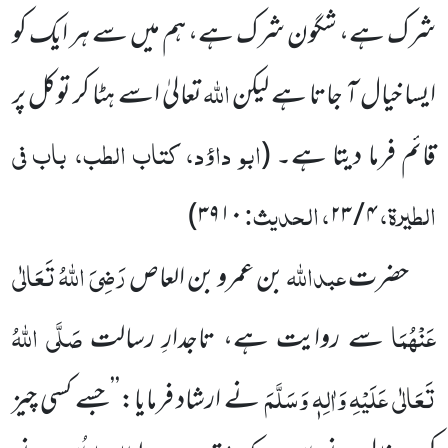
شرک ہے، شگون شرک ہے، ہم میں سے ہر ایک کو
اللہ
ایسا خیال آ جاتا ہے لیکن
تعالیٰ اسے ہٹا کر توکل پر
ابو داؤد، کتاب الطب، باب فی
قائم فرما دیتا ہے۔
(
الطیرۃ،
، الحدیث:
)
۳۹۱۰
۲۳
/
۴
عبداللہ
رَضِیَ اللہُ تَعَالٰی
حضرت
بن عمرو بن العاص
عَنْہُمَا
صَلَّی اللہُ
سے روایت ہے، تاجدارِ رسالت
تَعَالٰی عَلَیْہِ وَاٰلِہٖ وَسَلَّمَ
نے ارشاد فرمایا:’’جسے کسی چیز