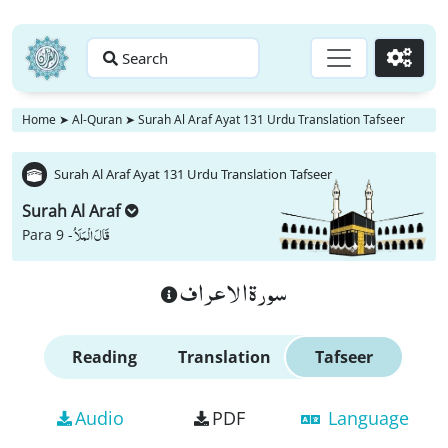
Search
Go
Home
➤
Al-Quran
➤
Surah Al Araf Ayat 131 Urdu Translation Tafseer
Surah Al Araf Ayat 131 Urdu Translation Tafseer
Surah Al Araf
قَالَ الْمَلَاُ
Para 9 -
سورة الاعراف
Reading
Translation
Tafseer
Audio
PDF
Language