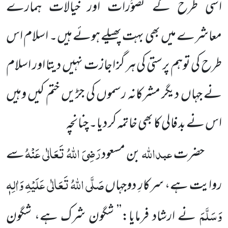
اسی طرح کے تَصَوُّرات اور خیالات ہمارے
معاشرے میں بھی بہت پھیلے ہوئے ہیں۔ اسلام اس
طرح کی توہم پرستی کی
ہر گز اجازت نہیں دیتا اور اسلام
نے جہاں دیگر مشرکانہ رسموں کی جڑیں ختم کیں وہیں
اس نے بد فالی کا بھی خاتمہ کر دیا۔ چنانچہ
عبداللہ
رَضِیَ اللہُ تَعَالٰی عَنْہُ
حضرت
بن مسعود
سے
صَلَّی اللہُ تَعَالٰی عَلَیْہِ وَاٰلِہٖ
روایت ہے، سرکارِ دوجہاں
وَسَلَّمَ
نے ارشاد فرمایا:’’ شگون شرک ہے، شگون