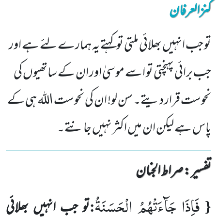
کنزالعرفان
تو جب انہیں بھلائی ملتی توکہتے یہ ہمارے لئے ہے اور
جب برائی پہنچتی تو اسے موسیٰ اور ان کے ساتھیوں کی
نحوست قرار دیتے۔ سن لو! ان کی نحوست اللہ ہی کے
پاس ہے لیکن ان میں اکثر نہیں جانتے۔
تفسیر : ‎صراط الجنان
فَاِذَا جَآءَتْهُمُ الْحَسَنَةُ
:
{
تو جب انہیں بھلائی