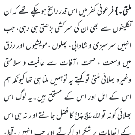
ملتی۔}
فرعونی کفر میں اس قدر راسِخ ہوچکے تھے کہ ان
تکلیفوں سے بھی
ان کی سرکشی بڑھتی ہی رہی، جب
انہیں سرسبزی و شادابی، پھلوں ،مویشیوں اور رزق
میں وسعت ، صحت ،آفات سے عافیت
و سلامتی
وغیرہ بھلائی ملتی تو کہتے یہ توہمیں ملنا ہی تھا کیونکہ ہم
اس کے اہل اور اس کے مستحق ہیں۔یہ لوگ اس
اللہ
عَزَّوَجَلَّ
بھلائی کونہ تو
کا فضل جانتے او ر نہ ہی اس
کے انعامات پر شکر اد اکرتے اور جب انہیں ،قحط،