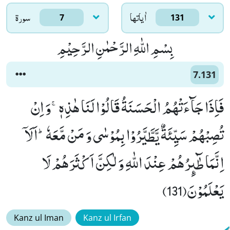
اٰياتها
سورۃ
7
131
بِسْمِ اللّٰهِ الرَّحْمٰنِ الرَّحِیْمِ
7.131
فَاِذَا جَآءَتْهُمُ الْحَسَنَةُ قَالُوْا لَنَا هٰذِهٖۚ-وَ اِنْ
تُصِبْهُمْ سَیِّئَةٌ یَّطَّیَّرُوْا بِمُوْسٰى وَ مَنْ مَّعَهٗؕ-اَلَاۤ
اِنَّمَا طٰٓىٕرُهُمْ عِنْدَ اللّٰهِ وَ لٰكِنَّ اَكْثَرَهُمْ لَا
یَعْلَمُوْنَ(131)
Kanz ul Iman
Kanz ul Irfan