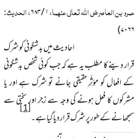
عمرو بن العاصرضی اللہ تعالی عنہما،
، الحدیث:
۶۸۳
/
۱
)
۷۰۶۶
احادیث میں بدشگونی کو شرک
قرار دینے کا مطلب یہ ہے کہ جب کوئی شخص بدشگونی
کے افعال کو مؤثِّرِ حقیقی
جانے تو شرک ہے اور یا
مشرکوں کا فعل ہونے کی وجہ سے زجر اور سختی سے
[1]
سمجھانے کے طور پر شرک قرار دیا گیاہے۔