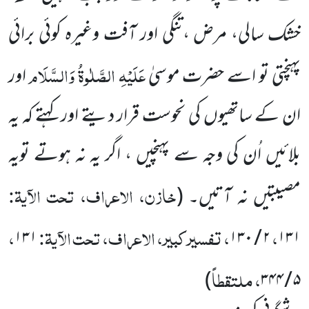
خشک سالی، مرض ،تنگی اور آفت وغیرہ کوئی برائی
عَلَیْہِ الصَّلٰوۃُ وَالسَّلَام
پہنچتی تو اسے حضرت موسیٰ
اور
ان کے ساتھیوں کی نحوست قرار دیتے اور کہتے کہ یہ
بلائیں اُن کی وجہ سے پہنچیں ، اگر یہ نہ ہوتے تویہ
خازن، الاعراف، تحت الآیۃ:
مصیبتیں نہ آتیں۔
(
،
، تفسیر کبیر، الاعراف، تحت الآیۃ:
،
۱۳۱
۱۳۰
/
۲
۱۳۱
، ملتقطاً
)
۳۴۴
/
۵