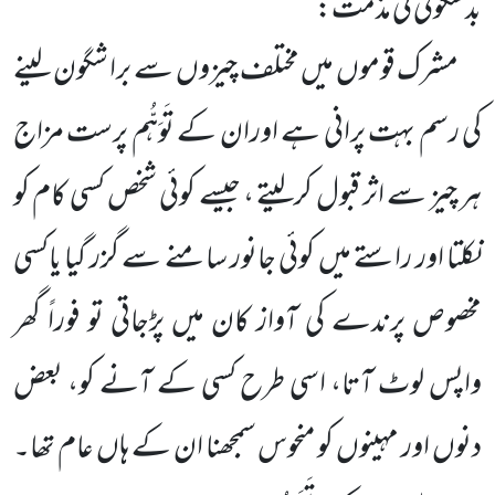
بدشگونی کی مذمت:
مشرک قوموں میں مختلف چیزوں سے برا شگون لینے
کی رسم بہت پرانی ہے اوران کے تَوَہُّم پرست مزاج
ہر چیز سے اثر قبول کرلیتے ، جیسے کوئی شخص کسی کام کو
نکلتا اور راستے میں کوئی جانور سامنے سے گزر گیا یاکسی
مخصوص پرندے کی آواز کان میں پڑجاتی تو فوراً گھر
واپس لوٹ آتا، اسی طرح کسی کے آنے کو، بعض
دنوں اور مہینوں کو منحوس سمجھنا ان کے ہاں عام
تھا۔