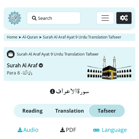
Search
Go
Home
➤
Al-Quran
➤
Surah Al Araf Ayat 9 Urdu Translation Tafseer
Surah Al Araf Ayat 9 Urdu Translation Tafseer
Surah Al Araf
وَ لَوْ اَنَّنَا
Para 8 -
سورة الاعراف
Reading
Translation
Tafseer
Audio
PDF
Language