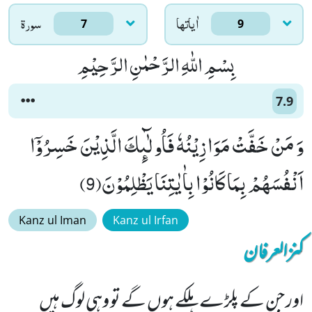
اٰياتها
سورۃ
7
9
بِسْمِ اللّٰهِ الرَّحْمٰنِ الرَّحِیْمِ
7.9
وَ مَنْ خَفَّتْ مَوَازِیْنُهٗ فَاُولٰٓىٕكَ الَّذِیْنَ خَسِرُوْۤا
اَنْفُسَهُمْ بِمَا كَانُوْا بِاٰیٰتِنَا یَظْلِمُوْنَ(9)
Kanz ul Iman
Kanz ul Irfan
کنزالعرفان
اور جن کے پلڑے ہلکے ہوں گے تو وہی لوگ ہیں