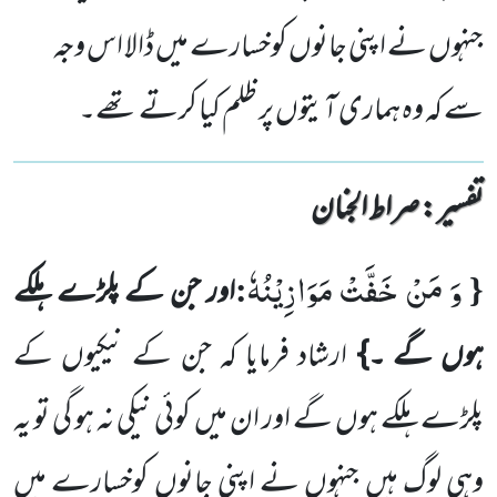
جنہوں نے اپنی جانوں کوخسارے میں ڈالا اس وجہ
سے کہ وہ ہماری آیتوں پر ظلم کیا کرتے تھے۔
تفسیر : ‎صراط الجنان
وَ مَنْ خَفَّتْ مَوَازِیْنُهٗ
:
{
اور جن کے پلڑے ہلکے
ہوں گے ۔}
ارشاد فرمایا کہ جن کے نیکیوں کے
پلڑے ہلکے ہوں گے اور
ان
میں کوئی نیکی نہ ہو گی تو یہ
وہی لوگ ہیں جنہوں نے اپنی جانوں کوخسارے میں