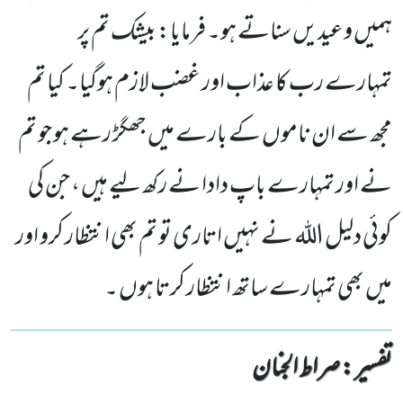
ہمیں وعیدیں سناتے ہو۔ فرمایا: بیشک تم پر
تمہارے رب کا عذاب اور غضب لازم ہوگیا۔ کیا تم
مجھ سے ان ناموں کے بارے میں جھگڑ رہے ہو جو تم
نے اور تمہارے باپ دادا نے رکھ لیے ہیں ، جن کی
کوئی دلیل اللہ نے نہیں اتاری تو تم بھی انتظار کرو اور
میں بھی تمہارے ساتھ انتظار کرتا ہوں ۔
تفسیر : ‎صراط الجنان