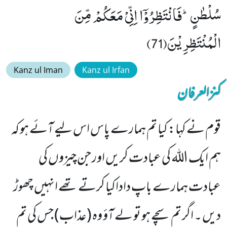
سُلْطٰنٍؕ-فَانْتَظِرُوْۤا اِنِّیْ مَعَكُمْ مِّنَ
الْمُنْتَظِرِیْنَ(71)
Kanz ul Iman
Kanz ul Irfan
کنزالعرفان
قوم نے کہا: کیا تم ہمارے پاس اس لیے آئے ہو کہ
ہم ایک اللہ کی عبادت کریں اور جن چیزوں کی
عبادت ہمارے باپ داداکیا کرتے تھے انہیں چھوڑ
دیں ۔ اگر تم سچے ہو تو لے آؤ وہ (عذاب) جس کی تم