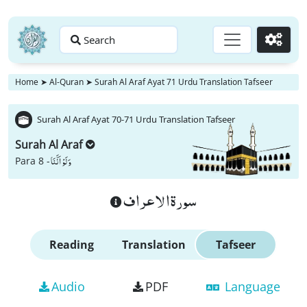
Search
Go
Home
➤
Al-Quran
➤
Surah Al Araf Ayat 71 Urdu Translation Tafseer
Surah Al Araf Ayat 70-71 Urdu Translation Tafseer
Surah Al Araf
وَ لَوْ اَنَّنَا
Para 8 -
سورة الاعراف
Reading
Translation
Tafseer
Audio
PDF
Language