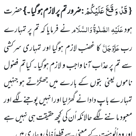
قَدْ وَ قَعَ عَلَیْكُمْ
:
{
ضرور تم پر لازم ہو گیا۔}
حضرت
عَلَیْہِ الصَّلٰوۃُ وَالسَّلَام
ہود
نے فرمایا کہ تم پر تمہارے
عَزَّوَجَلَّ
رب
کا غضب لازم ہوگیا اور تمہاری سرکشی
سے تم پر عذاب آنا واجب و لازم ہوگیا۔ کیاتم فضول
ناموں یعنی بتوں کے بارے میں جھگڑتے ہو جنہیں
تمہارے باپ دادا نے گھڑ لیا اور انہیں پوجنے لگے اور
معبود ماننے لگے حالانکہ اُن کی کچھ حقیقت ہی نہیں ہے
اور وہ اُلُوہِیّت کے معنی سے قطعاً خالی و عاری ہیں۔