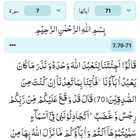
اٰياتها
سورۃ
7
71
بِسْمِ اللّٰهِ الرَّحْمٰنِ الرَّحِیْمِ
7.70-71
قَالُوْۤا اَجِئْتَنَا لِنَعْبُدَ اللّٰهَ وَحْدَهٗ وَ نَذَرَ مَا كَانَ
یَعْبُدُ اٰبَآؤُنَاۚ-فَاْتِنَا بِمَا تَعِدُنَاۤ اِنْ كُنْتَ مِنَ
الصّٰدِقِیْنَ(70) قَالَ قَدْ وَ قَعَ عَلَیْكُمْ مِّنْ رَّبِّكُمْ
رِجْسٌ وَّ غَضَبٌؕ-اَتُجَادِلُوْنَنِیْ فِیْۤ اَسْمَآءٍ
سَمَّیْتُمُوْهَاۤ اَنْتُمْ وَ اٰبَآؤُكُمْ مَّا نَزَّلَ اللّٰهُ بِهَا مِنْ