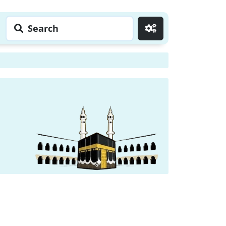
Search
Go