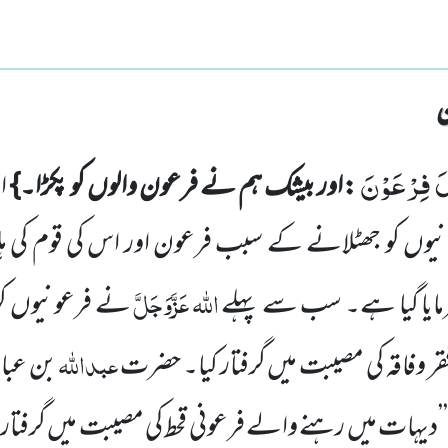
ٰلَ فِرْعَوْنَ
:اور بیشک ہم نے فرعون والوں کو پکڑا۔}
ا
انیوں کو جھٹلانے
کے سبب فرعون
اور اس کی قوم کی 
اللہ عَزَّوَجَلَّ
رمایا گیا ہے۔ سب سے پہلے
نے فرعونیوں
ک
عبداللہ
فقر وفاقہ کی مصیبت میں گرفتار کیا۔ حضرت
بن عب
’’دیہات میں رہنے والے فرعونی قحط کی مصیبت میں گرفتا