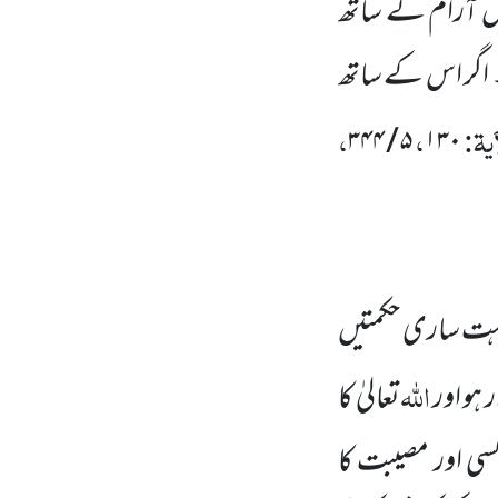
س
آرام کے ساتھ
ا۔ اگر اس کے ساتھ
یۃ:
،
،
۳۴۴
/
۵
۱۳۰
 بہت ساری حکمتیں
اللہ
ہو اور
تعالیٰ کا
 کسی اور مصیبت کا