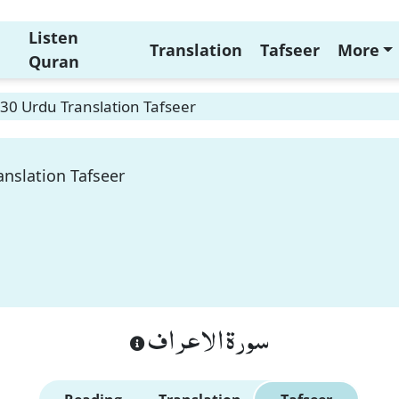
Listen
Translation
Tafseer
More
Quran
130 Urdu Translation Tafseer
anslation Tafseer
سورة الاعراف