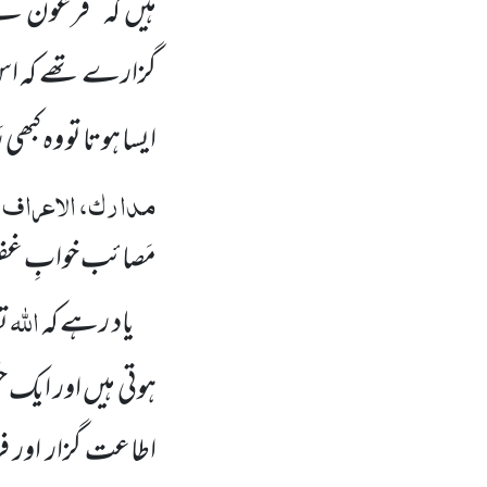
ہیں کہ’’ فرعون نے
گزارے تھے کہ اس مد
ایسا ہوتا تو وہ کبھی 
مدارک، الاعراف، 
مَصائب خوابِ غف
اللہ
یاد رہے کہ
تع
ہوتی ہیں اور ایک
ح
اطاعت گزار اور ف