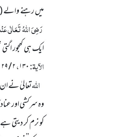
میں رہنے والے
(
رَضِیَ اللہُ تَعَالٰی عَنْ
ہ
ایک ہی کھجور اگتی
الآیۃ:
،
۱۲۹
/
۲
۱۳۰
اللہ
تعالیٰ نے ان
وہ سرکشی اور عناد ک
کو نرم کر دیتی ہے 