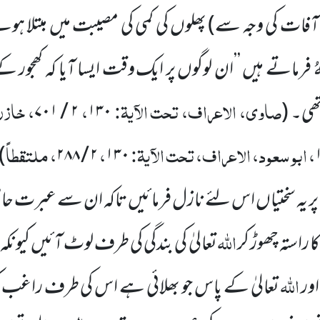
آفات کی وجہ
سے)
پھلوں کی کمی کی مصیبت میں مبتلا
ُ
فرماتے ہیں ’’ان لوگوں پر ایک
وقت ایسا آیا کہ کھجور
صاوی، الاعراف، تحت الآیۃ:
،
، خازن
 تھی۔
(
۱۳۰
۲
/
۷۰۱
، ابو سعود، الاعراف، تحت الآیۃ:
،
، ملتقطاً
)
۲۸۸
/
۲
۱۳۰
 پر یہ سختیاں اس لئے نازل فرمائیں تاکہ ان سے عبرت
اللہ
ا راستہ چھوڑ کر
تعالیٰ کی بندگی کی طرف لوٹ آئیں کیونک
اللہ
اور
تعالیٰ کے پاس جو
بھلائی ہے اس کی طرف راغب کر