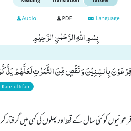
Reading
Translation
Tafseer
Audio
PDF
Language
بِسْمِ اللّٰهِ الرَّحْمٰنِ الرَّحِیْمِ
 فِرْعَوْنَ بِالسِّنِیْنَ وَ نَقْصٍ مِّنَ الثَّمَرٰتِ لَعَلَّهُمْ یَذَّكَّرُو
Kanz ul Irfan
ونیوں کو کئی سال کے قحط اور پھلوں کی کمی میں گرفتار کرد