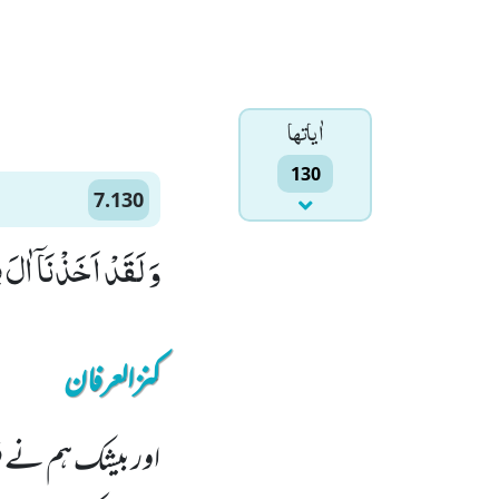
اٰياتها
130
7.130
وَ لَقَدْ اَخَذْنَاۤ اٰلَ
کنزالعرفان
اور بیشک ہم نے فرع