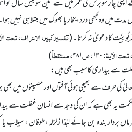
 اپنی چار سو برس کی عمر میں سے تین سو بیس سال تو ا
ت میں وہ کبھی درد ،بخار یا بھوک میں مبتلا ہی نہیں ہو
تفسیر کبیر، الاعراف، تحت الآ
رَبُوبِیَّت کا دعویٰ نہ کرتا۔
(
تحت الآیۃ:
، ص
، ملتقطاً
)
۳۸۱
۱۳۰
لت سے بیداری کا سبب بھی ہیں:
الیٰ کی طرف سے بھیجی
ہوئی آفتوں اور مصیبتوں میں بھی
کمت یہ بھی ہے کہ ان کی وجہ سے انسان غفلت سے بیدار 
رماں بردار بندہ بن جائے
لہٰذا زلزلہ ،طوفان ، سیلاب یا