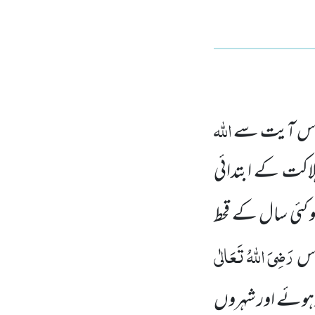
اللہ
س آیت سے
ہلاکت کے ابتدائی
و کئی سال کے قحط
رَضِیَ اللہُ تَعَالٰی
اس
ر ہوئے اور شہروں