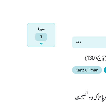
سورۃ
7
ْنَ(130)
Kanz ul Iman
یا تاکہ وہ نصیحت