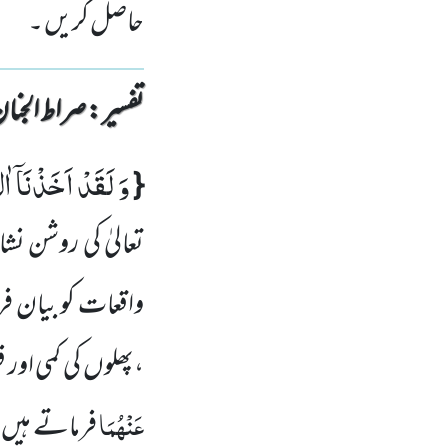
حاصل کریں ۔
تفسیر : ‎صراط الجنان
وَ لَقَدْ اَخَذْنَاۤ ا
{
تعالیٰ کی روشن نش
واقعات کو بیان ف
،پھلوں کی کمی اور 
عَنْہُمَا
فرماتے ہیں 