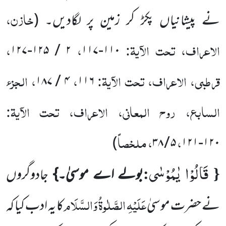
خازن،
نے پیشانیاں پکڑ کر زمین پر لگادیں۔
(
الاعراف، تحت الآیۃ:
،
،
۱۲۷
-
۱۲۵
/
۲
۱۱۷
-
۱۱۰
قرطبی، الاعراف، تحت الآیۃ:
،
، الجزء
۱۸۷
/
۴
۱۱۶
السابع، روح المعانی، الاعراف، تحت الآیۃ:
،
، ملخصاً
)
۳۸
/
۵
۱۲۱
-
۱۲۰
قَالُوْا یٰمُوْسٰى
:
{
بولے اے موسیٰ۔}
جادوگروں
عَلَیْہِ الصَّلٰوۃُ وَالسَّلَام
نے حضرت موسیٰ
کا یہ ادب کیا کہ