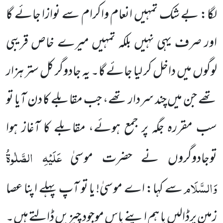
لگا: بے شک تمہیں انعام واکرام سے نوازا جائے گا
اور صرف یہی نہیں بلکہ تمہیں میرے خاص قریبی
لوگوں میں داخل کر لیا جائے گا۔ یہ جادوگر کل ستر ہزار
تھے جن میں چند سردار تھے، جب مقابلے کا دن آیا تو
سب مقررہ جگہ پر جمع ہوئے، مقابلے کا آغاز ہوا
عَلَیْہِ الصَّلٰوۃُ
توجادوگروں نے حضرت موسیٰ
وَالسَّلَام
سے کہا: اے موسیٰ!
یا تو آپ پہلے اپنا عصا
زمین پرڈالیں یا ہم اپنے پاس موجود چیزیں ڈالتے ہیں۔