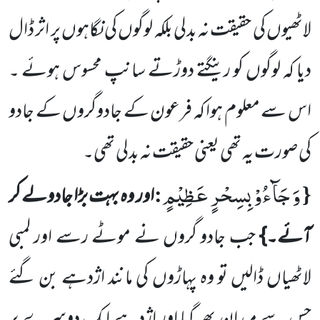
لاٹھیوں کی حقیقت نہ بدلی بلکہ لوگوں کی نگاہوں پر اثر ڈال
دیا کہ لوگوں کو رینگتے
دوڑتے سانپ محسوس ہوئے ۔
اس سے معلوم ہوا کہ فرعون کے جادوگروں کے جادو
کی صورت یہ تھی یعنی حقیقت نہ بدلی تھی۔
وَ جَآءُوْ بِسِحْرٍ عَظِیْمٍ
:
{
اور وہ بہت بڑا جادولے کر
آئے۔}
جب جادو گروں نے موٹے رسے اور لمبی
لاٹھیاں ڈالیں
تو وہ پہاڑوں کی مانند اژدہے بن گئے
جس سے میدان بھر گیا اور اژدہے ایک دوسرے پر