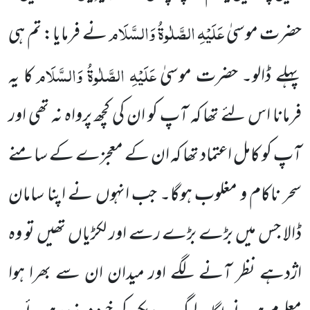
عَلَیْہِ الصَّلٰوۃُ وَالسَّلَام
حضرت موسیٰ
نے فرمایا:
تم ہی
عَلَیْہِ الصَّلٰوۃُ وَالسَّلَام
پہلے ڈالو۔ حضرت موسیٰ
کا یہ
فرمانا اس لئے تھا کہ آپ کو ان کی کچھ پرواہ نہ تھی اور
آپ کو کامل اعتماد
تھا کہ ان کے معجزے کے سامنے
سحر ناکام و مغلوب ہوگا۔ جب انہوں نے اپنا سامان
ڈالا جس میں بڑے بڑے رسے اور لکڑیاں تھیں تو وہ
اژدہے نظر آنے لگے اور میدان ان سے بھرا ہوا