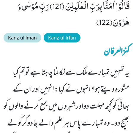
قَالُوْۤا اٰمَنَّا بِرَبِّ الْعٰلَمِیْنَۙ (121) رَبِّ مُوْسٰى وَ
هٰرُوْنَ(122)
Kanz ul Iman
Kanz ul Irfan
کنزالعرفان
یہ تمہیں تمہارے ملک سے نکا لنا چاہتا ہے توتم کیا
مشورہ دیتے ہو؟ انہوں نے کہا: انہیں اور ان کے
بھائی کو کچھ مہلت دواور شہروں میں جمع کرنے والوں کو
بھیج دو۔ وہ تمہارے پاس ہر علم والے جادوگرکولے