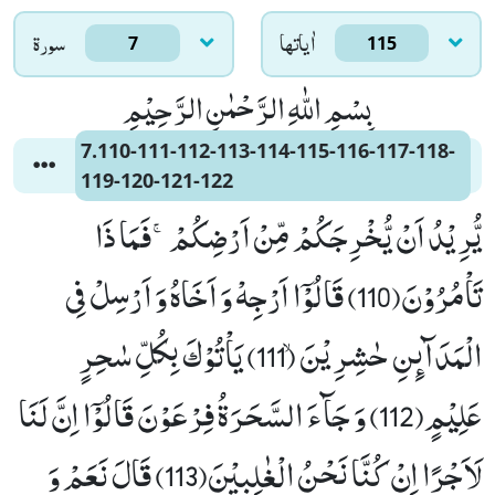
اٰياتها
سورۃ
7
115
بِسْمِ اللّٰهِ الرَّحْمٰنِ الرَّحِیْمِ
7.110-111-112-113-114-115-116-117-118-
119-120-121-122
یُّرِیْدُ اَنْ یُّخْرِجَكُمْ مِّنْ اَرْضِكُمْۚ-فَمَا ذَا
تَاْمُرُوْنَ(110) قَالُوْۤا اَرْجِهْ وَ اَخَاهُ وَ اَرْسِلْ فِی
الْمَدَآىٕنِ حٰشِرِیْنَۙ (111) یَاْتُوْكَ بِكُلِّ سٰحِرٍ
عَلِیْمٍ(112) وَ جَآءَ السَّحَرَةُ فِرْعَوْنَ قَالُوْۤا اِنَّ لَنَا
لَاَجْرًا اِنْ كُنَّا نَحْنُ الْغٰلِبِیْنَ(113) قَالَ نَعَمْ وَ