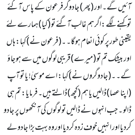
آئیں گے۔ اور (پھر) جادوگر فرعون کے پاس آگئے
تو کہنے لگے :اگر ہم غالب آگئے تو (کیا) ہمارے لئے
یقینی طور پر کوئی انعام ہوگا۔ ۔(فرعون نے) کہا: ہاں
اور بیشک تم تو (میرے) قریبی لوگوں میں سے ہوجا ؤ
گے۔ ۔(جادوگروں نے) کہا: اے موسیٰ! یا تو آپ
(اپنا عصا) ڈالیں یا ہم (کچھ) ڈالتے ہیں۔ فرمایا: تم ہی
ڈالو ۔ جب انہوں نے ڈالیں تو لوگوں کی آنکھوں پر جادو
کردیا اور انہیں خوف زدہ کردیا اور وہ بہت بڑا جادولے