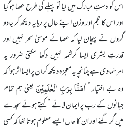
اس کو دستِ مبارک
میں لیا تو پہلے کی طرح عصا ہوگیا
اور اس کا حجم اور وزن اپنے حال پر رہا یہ دیکھ کر جادو
گروں نے پہچان لیا کہ عصائے موسیٰ سحر نہیں اور
قدرتِ بشری ایسا کرشمہ نہیں دکھا سکتی ضرور یہ
امرِسَماوی ہے چنانچہ یہ معجزہ دیکھ کران پر ایسا اثر ہوا کہ
اٰمَنَّا بِرَبِّ الْعٰلَمِیْنَ
وہ بے اختیار ’’
یعنی ہم تمام
جہانوں کے رب پر ایمان لائے
‘‘ کہتے ہوئے سجدے
میں گر گئے اور ان کا حال ایسے معلوم ہوتا تھا کہ کسی