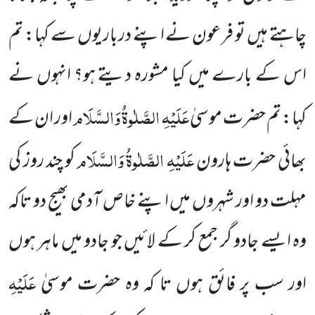
چاہتے ہیں تو فرعون نے اپنے درباریوں سے کہا: تم
اس کے بارے میں کیا مشورہ دیتے ہو؟ انہوں نے
عَلَیْہِ الصَّلٰوۃُ وَالسَّلَام
کہا: تم حضرت موسیٰ
اور ان کے
عَلَیْہِ الصَّلٰوۃُ وَالسَّلَام
بھائی حضرت ہارون
کو چند روز کی
مہلت دو اور شہروں میں اپنے خاص آدمی بھیج دو تاکہ
وہ ایسے جادو گر جمع کر کے لائیں جو جادو میں ماہر ہوں
عَلَیْہِ
اور سب پر فائق ہوں تا کہ وہ حضرت موسیٰ