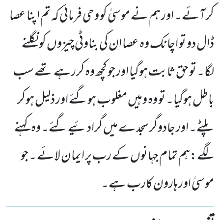
کر آئے۔ اور ہم نے موسیٰ کو وحی فرمائی کہ تم اپنا عصا
ڈال دو تو اچانک وہ عصا ان کی بناوٹی چیزوں کو نگلنے
لگا۔ تو حق ثابت ہوگیا اور جو کچھ وہ کررہے تھے سب
باطل ہوگیا۔ تو وہ وہیں مغلوب ہوگئے اور ذلیل ہوکر
پلٹے۔ اور جادوگر سجدے میں گرادئیے گئے۔ وہ کہنے
لگے:ہم تمام جہانوں کے رب پر ایمان لائے ۔ جو
موسیٰ اور ہارون کارب ہے۔