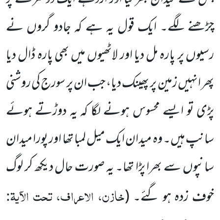
چڑھنے لگے۔ ایک قول یہ ہے کہ جادو گروں نے
رسیوں پر پارہ مل دیا اور لاٹھیوں میں بھی پارہ ڈال دیا
پھر انہیں زمین پر پھینک دیا، جب ان پر سورج
کی روشنی
پڑی تو ایسے محسوس ہونے لگا کہ یہ دوڑتے ہوئے
سانپ ہیں۔ وہ میدان ایک میل لمبا تھا اور پورا میدان
سانپوں
سے بھرا پڑا تھا۔ یہ صورت حال دیکھ کر لوگ
خازن، الاعراف، تحت الآیۃ:
خوف زدہ ہو گئے۔
(