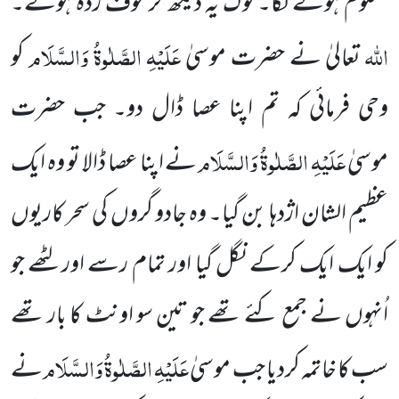
معلوم ہونے لگا۔ لوگ یہ دیکھ کر خوف زدہ ہوئے۔
اللہ
عَلَیْہِ الصَّلٰوۃُ وَالسَّلَام
تعالیٰ نے حضرت موسیٰ
کو
وحی فرمائی کہ تم اپنا عصا ڈال دو۔ جب حضرت
عَلَیْہِ الصَّلٰوۃُ وَالسَّلَام
موسیٰ
نے اپنا عصا ڈالا تو وہ ایک
عظیم الشان اژدہا بن گیا۔ وہ جادو گروں کی سحر کاریوں
کو ایک ایک کرکے نگل گیا اور تمام رسے اور لٹھے
جو
اُنہوں نے جمع کئے تھے جو تین سو اونٹ کا بار تھے
عَلَیْہِ الصَّلٰوۃُ وَالسَّلَام
سب کا خاتمہ کردیا جب موسیٰ
نے