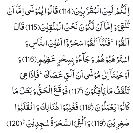
اِنَّكُمْ لَمِنَ الْمُقَرَّبِیْنَ(114) قَالُوْا یٰمُوْسٰۤى اِمَّاۤ اَنْ
تُلْقِیَ وَ اِمَّاۤ اَنْ نَّكُوْنَ نَحْنُ الْمُلْقِیْنَ(115) قَالَ
اَلْقُوْاۚ-فَلَمَّاۤ اَلْقَوْا سَحَرُوْۤا اَعْیُنَ النَّاسِ وَ
اسْتَرْهَبُوْهُمْ وَ جَآءُوْ بِسِحْرٍ عَظِیْمٍ(116) وَ
اَوْحَیْنَاۤ اِلٰى مُوْسٰۤى اَنْ اَلْقِ عَصَاكَۚ-فَاِذَا هِیَ
تَلْقَفُ مَا یَاْفِكُوْنَۚ (117) فَوَقَعَ الْحَقُّ وَ بَطَلَ مَا
كَانُوْا یَعْمَلُوْنَۚ (118) فَغُلِبُوْا هُنَالِكَ وَ انْقَلَبُوْا
صٰغِرِیْنَۚ (119) وَ اُلْقِیَ السَّحَرَةُ سٰجِدِیْنَﭕ(120)