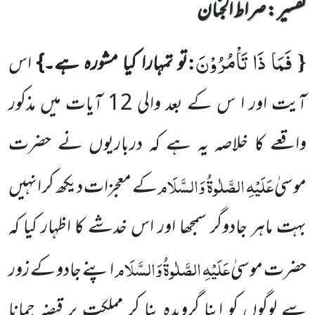
تفسیر : ‎صراط الجنان
فَمَا ذَا تَاْمُرُوْنَ
:
{
تو تمہارا کیا مشورہ ہے۔}
اس
آیت اور ا س کے بعد والی
12
آیات میں مذکور
واقعے کا خلاصہ یہ ہے
کہ درباریوں نے حضرت
عَلَیْہِ الصَّلٰوۃُ وَالسَّلَام
موسیٰ
کے معجزات دیکھ کر انہیں
بہت ماہر جادوگر سمجھا اور اس خدشے کا اظہار
کیا کہ
عَلَیْہِ الصَّلٰوۃُ وَالسَّلَام
حضرت موسیٰ
اپنے جادو کے زور
سے لوگوں کو اپنا گرویدہ بنا کر مملکت پر قبضہ جمانا