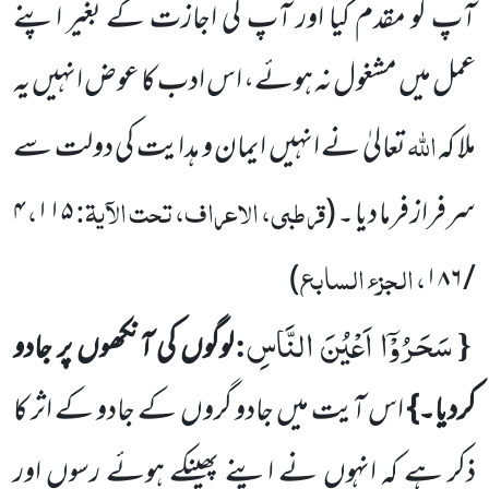
آپ کو مقدم
کیا اور آپ کی اجازت کے بغیر اپنے
عمل میں مشغول نہ ہوئے، اس ادب کا عوض انہیں یہ
اللہ
ملا کہ
تعالیٰ نے انہیں ایمان
و ہدایت کی دولت سے
قرطبی، الاعراف، تحت الآیۃ:
،
سرفراز فرما دیا ۔
(
۱۱۵
۴
، الجزء السابع
)
۱۸۶
/
سَحَرُوْۤا اَعْیُنَ النَّاسِ
:
{
لوگوں کی آنکھوں پر جادو
کردیا۔}
اس آیت میں جادو گروں کے جادو کے اثر کا
ذکر ہے کہ انہوں نے اپنے پھینکے ہوئے رسوں اور