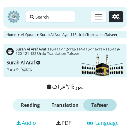
Search
Go
Home
➤
Al-Quran
➤
Surah Al Araf Ayat 115 Urdu Translation Tafseer
Surah Al Araf Ayat 110-111-112-113-114-115-116-117-118-119-
120-121-122 Urdu Translation Tafseer
Surah Al Araf
قَالَ الْمَلَاُ
Para 9 -
سورة الاعراف
Reading
Translation
Tafseer
Audio
PDF
Language