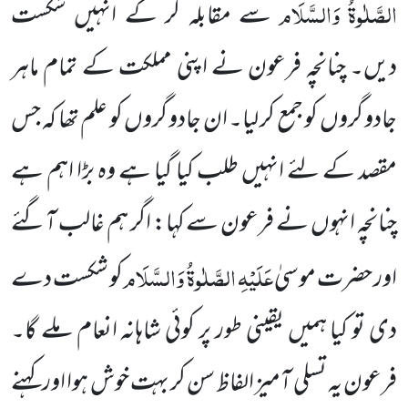
الصَّلٰوۃُ وَالسَّلَام
سے مقابلہ کر کے انہیں شکست
دیں۔ چنانچہ فرعون نے اپنی مملکت کے تمام ماہر
جادو گروں کو جمع کر لیا۔ ان جادو گروں کو علم تھا کہ جس
مقصد کے لئے انہیں طلب کیا گیا ہے وہ بڑا اہم ہے
چنانچہ انہوں نے فرعون سے کہا: اگر ہم غالب آگئے
عَلَیْہِ الصَّلٰوۃُ وَالسَّلَام
اور حضرت موسیٰ
کو شکست دے
دی تو کیا ہمیں یقینی طور پر کوئی شاہانہ انعام ملے گا۔
فرعون یہ تسلی آمیز الفاظ سن کر بہت خوش ہوا اور کہنے