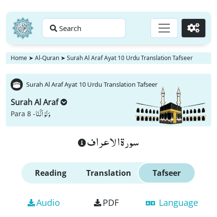
Search
Go
Home
➤
Al-Quran
➤
Surah Al Araf Ayat 10 Urdu Translation Tafseer
Surah Al Araf Ayat 10 Urdu Translation Tafseer
Surah Al Araf
وَ لَوْ اَنَّنَا
Para 8 -
سورة الاعراف
Reading
Translation
Tafseer
Audio
PDF
Language