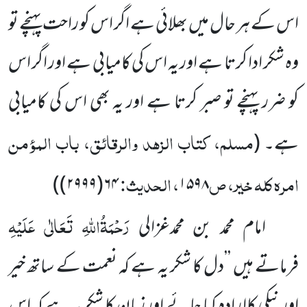
اس کے ہر حال میں بھلائی ہے اگر اس کو راحت پہنچے تو
وہ شکر ادا کرتا ہے اور یہ اس کی کامیابی ہے اور اگر اس
کو ضرر پہنچے تو صبر کرتا ہے اور یہ بھی اس کی کامیابی
مسلم، کتاب الزہد والرقائق، باب المؤمن
ہے۔
(
امرہ کلہ خیر، ص
، الحدیث:
)
۶۴(۲۹۹۹)
۱۵۹۸
رَحْمَۃُاللہِ تَعَالٰی عَلَیْہِ
امام محمد بن محمدغزالی
فرماتے ہیں ’’دل کا شکر یہ ہے کہ نعمت کے ساتھ خیر
اور نیکی کاا رادہ کیا جائے اور زبان کا شکر یہ ہے کہ اس