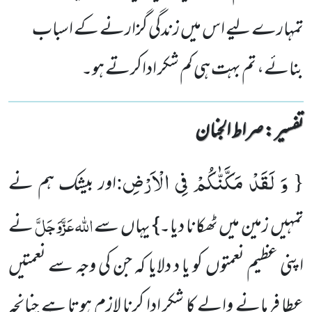
تمہارے لیے اس میں زندگی گزارنے کے اسباب
بنائے، تم بہت ہی کم شکر اداکرتے ہو۔
تفسیر : ‎صراط الجنان
وَ لَقَدْ مَكَّنّٰكُمْ فِی الْاَرْضِ
:
{
اور بیشک ہم نے
اللہ
عَزَّوَجَلَّ
تمہیں زمین میں ٹھکانا دیا۔} یہاں سے
نے
اپنی عظیم نعمتوں کو یا د دلایا کہ جن کی وجہ سے نعمتیں
عطا فرمانے والے کا شکر ادا کرنا لازم ہوتا ہے چنانچہ