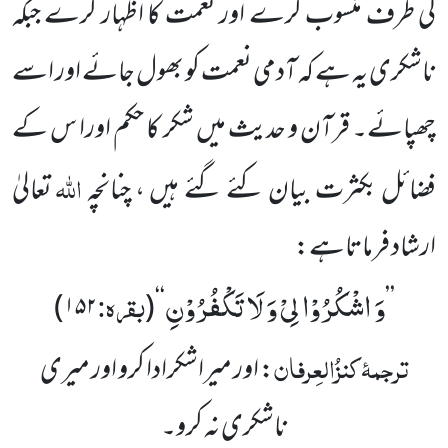
کی طرف منسوب کرے اور نعمت کا اظہار کرے جبکہ
ناشکری یہ ہے کہ آدمی نعمت کو بھول جائے اور اسے
چھپائے۔ قرآن و حدیث میں شکر کا حکم اورا س کے
اللہ
فضائل بکثرت بیان کئے گئے ہیں ، چنانچہ
تعالیٰ
ارشاد فرماتاہے:
وَ اشْكُرُوْا لِیْ وَ لَا تَكْفُرُوْنِ
بقرہ:
)
۱۵۲
(
‘‘
’’
ترجمۂ
کنزُالعِرفان
: اور میراشکرادا کرو اور میری
ناشکری نہ کرو۔