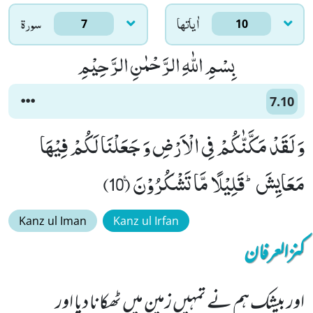
اٰياتها
سورۃ
7
10
بِسْمِ اللّٰهِ الرَّحْمٰنِ الرَّحِیْمِ
7.10
وَ لَقَدْ مَكَّنّٰكُمْ فِی الْاَرْضِ وَ جَعَلْنَا لَكُمْ فِیْهَا
مَعَایِشَؕ-قَلِیْلًا مَّا تَشْكُرُوْنَ۠ (10)
Kanz ul Iman
Kanz ul Irfan
کنزالعرفان
اور بیشک ہم نے تمہیں زمین میں ٹھکانا دیا اور