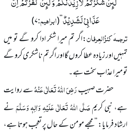
لَىٕنْ شَكَرْتُمْ لَاَزِیْدَنَّكُمْ وَ لَىٕنْ كَفَرْتُمْ اِنَّ
’’
عَذَابِیْ لَشَدِیْدٌ
ابراہیم:
)
۷
(
‘‘
ترجمہ
کنزُالعِرفان
:اگر تم میرا شکر ادا کرو گے تو میں
تمہیں اور زیادہ عطا کروں گااور اگر تم ناشکری کرو گے
تو میرا عذاب سخت ہے۔
رَضِیَ اللہُ تَعَالٰی عَنْہُ
حضرت صہیب
سے روایت
صَلَّی اللہُ تَعَالٰی عَلَیْہِ وَاٰلِہٖ وَسَلَّمَ
ہے، نبی کریم
نے
ارشاد فرمایا: ’’مجھے مومن کے حال پر تعجب ہوتا ہے،