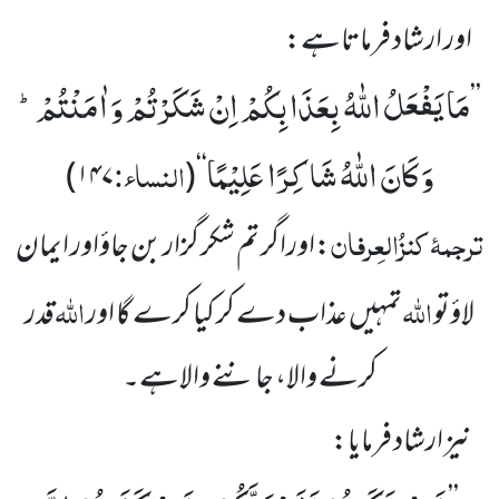
اور ارشاد فرماتاہے:
مَا یَفْعَلُ اللّٰهُ بِعَذَابِكُمْ اِنْ شَكَرْتُمْ وَ اٰمَنْتُمْؕ-
’’
وَ كَانَ اللّٰهُ شَاكِرًا عَلِیْمًا
النساء:
)
۱۴۷
(
‘‘
ترجمۂ
کنزُالعِرفان
:اوراگر تم شکر گزار بن جاؤاور ایمان
اللہ
اللہ
لاؤتو
تمہیں عذاب دے کر کیا کرے گا اور
قدر
کرنے والا، جاننے والاہے۔
نیز ارشاد فرمایا: