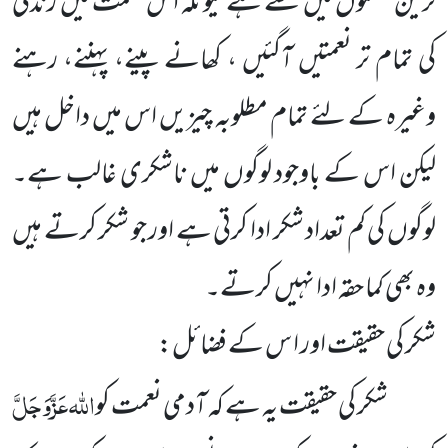
ترین نعمتوں میں سے ہے کیونکہ اس نعمت میں زندگی
کی تمام تر نعمتیں آگئیں ، کھانے پینے، پہننے، رہنے
وغیرہ کے لئے تمام مطلوبہ چیزیں اس میں داخل ہیں
لیکن اس کے باوجود لوگوں میں ناشکری غالب ہے۔
لوگوں کی کم تعداد شکر ادا کرتی ہے اور جو شکر کرتے ہیں
وہ بھی کما حقہ ادا نہیں کرتے۔
شکر کی حقیقت اور ا س کے فضائل
:
اللہ
عَزَّوَجَلَّ
شکر کی حقیقت یہ ہے کہ آدمی نعمت کو