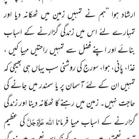
ارشاد ہوا ’’ہم نے تمہیں زمین میں ٹھکانہ دیا اور
تمہارے لئے اس میں زندگی گزارنے کے اسباب
بنائے اور اپنے فضل سے تمہیں راحتیں مہیا کیں ،
غذا، پانی، ہوا، سورج کی روشنی سب یہاں ہی بھیجی کہ
تمہیں ان کے لئے آسمان پر یا سمندر میں جانے کی
حاجت نہیں۔ زمین میں رہنے کا ٹھکانہ دینا اور زندگی
اللہ
عَزَّوَجَلَّ
گزارنے کے اسباب مہیا فرمانا
کی عظیم