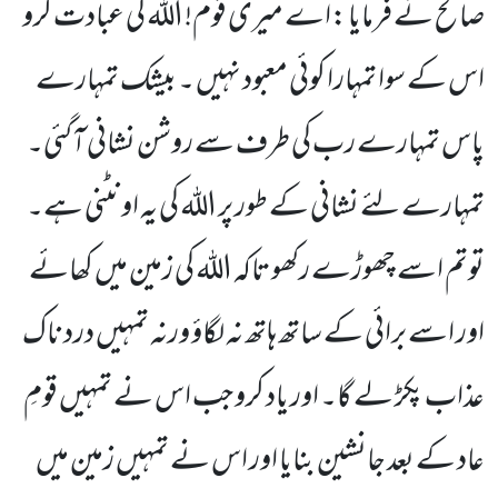
صالح نے فرمایا :اے میری قوم! اللہ کی عبادت کرو
اس کے سوا تمہارا کوئی معبود نہیں ۔ بیشک تمہارے
پاس تمہارے رب کی طرف سے روشن نشانی آگئی۔
تمہارے لئے نشانی کے طور پر اللہ کی یہ اونٹنی ہے۔
توتم اسے چھوڑے رکھو تاکہ اللہ کی زمین میں کھائے
اور اسے برائی کے ساتھ ہاتھ نہ لگاؤ ورنہ تمہیں درد ناک
عذاب پکڑ لے گا۔ اور یاد کرو جب اس نے تمہیں قومِ
عاد کے بعد جانشین بنایا اور اس نے تمہیں زمین میں