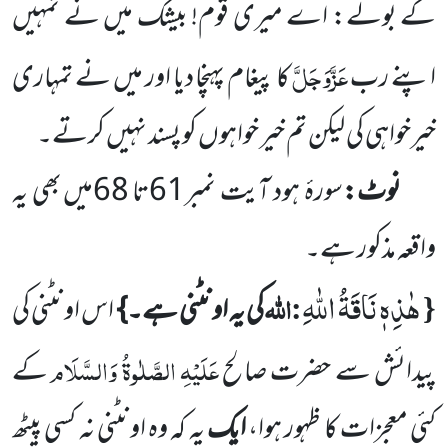
کے بولے: اے میری قوم! بیشک میں نے تمہیں
عَزَّوَجَلَّ
اپنے رب
کا پیغام پہنچا دیا اور میں نے تمہاری
خیرخواہی
کی لیکن تم خیر خواہوں کو پسند نہیں کرتے۔
نوٹ:
سورۂ ہود آیت نمبر
61
تا
68
میں بھی یہ
واقعہ مذکور ہے۔
هٰذِهٖ نَاقَةُ اللّٰهِ
{
:اللہ
کی یہ اونٹنی ہے۔}
اس اونٹنی کی
عَلَیْہِ الصَّلٰوۃُ وَالسَّلَام
پیدائش سے حضرت صالح
کے
کئی معجزات کا ظہور
ہوا،
ایک
یہ کہ وہ اونٹنی نہ کسی پیٹھ