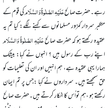
عَلَیْہِ الصَّلٰوۃُ وَالسَّلَام
رہے۔ حضرت صالح
کی قوم کے
متکبر سردار کمزور مسلمانوں سے کہنے
لگے: کیا تم یہ
عَلَیْہِ الصَّلٰوۃُ وَالسَّلَام
عقیدہ رکھتے ہو کہ حضرت صالح
اپنے رب کے رسول ہیں ؟ انہوں نے کہا: بیشک
ہمارا یہی
عقیدہ ہے، ہم انہیں اور ان کی تعلیمات کو
حق سمجھتے ہیں۔ سرداروں نے کہا :جس پر تم ایمان
رکھتے ہو ،ہم تواُس کا انکار کرتے
ہیں۔حضرت صالح