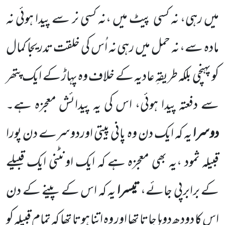
میں رہی، نہ کسی پیٹ میں ،نہ کسی نر سے پیدا ہوئی نہ
مادہ سے، نہ حمل میں رہی نہ اُس کی خلقت
تدریجاً کمال
کو پہنچی بلکہ طریقہِ عادیہ کے خلاف وہ پہاڑ کے ایک پتھر
سے دفعتہ پیدا ہوئی، اس کی یہ پیدائش معجزہ ہے۔
دوسرا
یہ کہ ایک دن وہ پانی پیتی اوردوسرے دن پورا
قبیلہ ثمود ،یہ بھی معجزہ ہے کہ ایک اونٹنی ایک قبیلے
کے برابرپی جائے،
تیسرا
یہ کہ اس کے پینے کے دن
اس کا دودھ دوہا جاتا تھا اور وہ اتنا ہوتا تھا کہ تمام قبیلہ کو