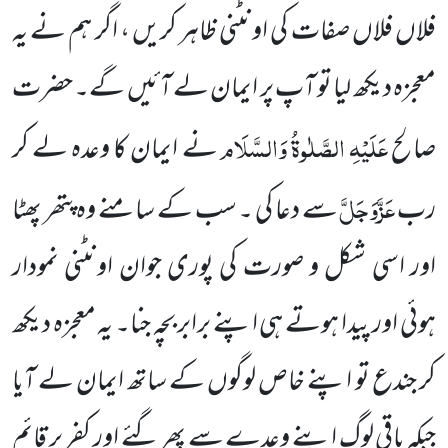
فلاں فلاں صفات
کی اونٹنی ظاہر کریں ، اگر ہم نے یہ
معجزہ دیکھ لیا تو آپ پر ایمان لے آئیں گے۔ حضرت
عَلَیْہِ الصَّلٰوۃُ وَالسَّلَام
صالح
نے ایمان کا وعدہ لے کر
عَزَّوَجَلَّ
رب
سے دعا کی ۔ سب کے سامنے وہ پتھر پھٹا
اور اسی شکل و صورت کی پوری جوان اونٹنی نمودار
ہوئی
اور پیدا ہوتے ہی اپنے برابر بچہ جنا۔ یہ معجزہ دیکھ
کر جندع تو اپنے خاص لوگوں کے ساتھ ایمان لے آیا
جبکہ باقی لوگ اپنے
وعدے سے پھر گئے اور کفر پر قائم