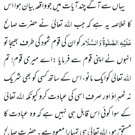
یہاں سے آگے چند آیات میں جو واقعہ بیان ہوا اس
اللہ
کا خلاصہ یہ ہے کہ جب
تعالیٰ نے حضرت صالح
عَلَیْہِ
الصَّلٰوۃُ وَالسَّلَام
کو ان کی قوم ثمود کی طرف بھیجا تو
انہوں نے اپنی قوم سے فرمایا :اے میری قوم! تم
اللہ
تعالیٰ کوایک مانو، اس
کے ساتھ کسی کو بھی شریک
اللہ
نہ ٹھہراؤ اور صرف اسی کی عبادت کرو کیونکہ
تعالیٰ
کے سوا کوئی اس قابل ہی نہیں ہے کہ وہ عبادت کا
اللہ
مستحق ہو،
تعالیٰ ہی تمہارا معبود ہے۔ حضرت صالح