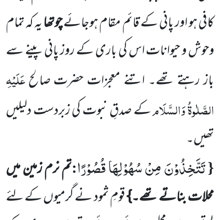
کافی ہو اور پانی کے قائم مقام ہوجائے
چوتھا
یہ کہ تمام
وحوش و حیوانات اس کی باری کے روز پانی پینے سے
عَلَیْہِ
باز رہتے تھے۔ اتنے معجزات حضرت صالح
الصَّلٰوۃُ وَالسَّلَام
کے صدقِ نبوت کی زبردست دلیلیں
تھیں۔
تَتَّخِذُوْنَ مِنْ سُهُوْلِهَا قُصُوْرًا
:
{
تم نرم زمین میں
محلات بناتے تھے۔}
قومِ ثمود نے گرمیوں کے لئے