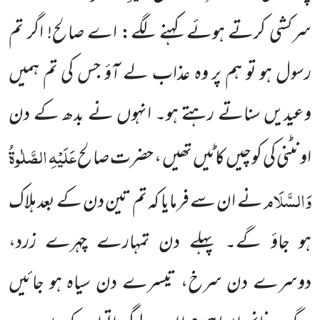
سرکشی کرتے ہوئے کہنے لگے:
اے صالح! اگر تم
رسول ہو تو ہم پر وہ عذاب لے آؤ جس کی تم ہمیں
وعیدیں سناتے رہتے ہو۔ انہوں نے بدھ کے دن
عَلَیْہِ الصَّلٰوۃُ
اونٹنی
کی کوچیں کاٹیں تھیں ، حضرت صالح
وَالسَّلَام
نے ان سے فرمایا کہ تم تین دن کے بعد ہلاک
ہو جاؤ گے۔ پہلے دن تمہارے چہرے زرد،
دوسرے دن سرخ، تیسرے دن سیاہ ہو جائیں