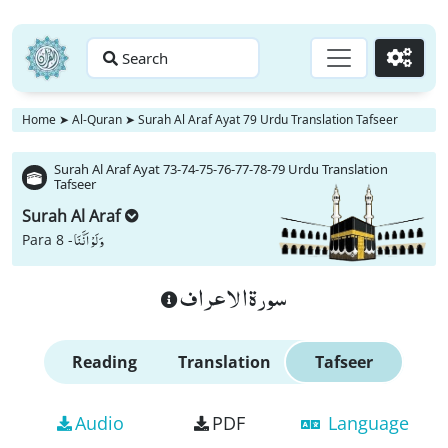
Search
Go
Home
➤
Al-Quran
➤
Surah Al Araf Ayat 79 Urdu Translation Tafseer
Surah Al Araf Ayat 73-74-75-76-77-78-79 Urdu Translation
Tafseer
Surah Al Araf
وَ لَوْ اَنَّنَا
Para 8 -
سورة الاعراف
Reading
Translation
Tafseer
Audio
PDF
Language