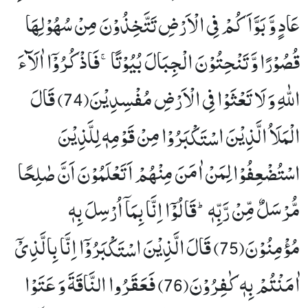
عَادٍ وَّ بَوَّاَكُمْ فِی الْاَرْضِ تَتَّخِذُوْنَ مِنْ سُهُوْلِهَا
قُصُوْرًا وَّ تَنْحِتُوْنَ الْجِبَالَ بُیُوْتًاۚ-فَاذْكُرُوْۤا اٰلَآءَ
اللّٰهِ وَ لَا تَعْثَوْا فِی الْاَرْضِ مُفْسِدِیْنَ(74) قَالَ
الْمَلَاُ الَّذِیْنَ اسْتَكْبَرُوْا مِنْ قَوْمِهٖ لِلَّذِیْنَ
اسْتُضْعِفُوْا لِمَنْ اٰمَنَ مِنْهُمْ اَتَعْلَمُوْنَ اَنَّ صٰلِحًا
مُّرْسَلٌ مِّنْ رَّبِّهٖؕ-قَالُوْۤا اِنَّا بِمَاۤ اُرْسِلَ بِهٖ
مُؤْمِنُوْنَ(75) قَالَ الَّذِیْنَ اسْتَكْبَرُوْۤا اِنَّا بِالَّذِیْۤ
اٰمَنْتُمْ بِهٖ كٰفِرُوْنَ(76) فَعَقَرُوا النَّاقَةَ وَ عَتَوْا