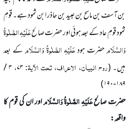
بن آسف بن ماسح بن عبید بن حاذر ابن ثمود ہے۔ قومِ
عَلَیْہِ الصَّلٰوۃُ
ثمود قومِ عاد کے بعد ہوئی اور حضرت صالح
وَالسَّلَام
عَلَیْہِ الصَّلٰوۃُ وَالسَّلَام
حضرت ہود
کے بعد
روح البیان، الاعراف، تحت الآیۃ:
،
ہیں۔
(
۷۳
۳
/
)
۱۹۰
-
۱۸۹
عَلَیْہِ الصَّلٰوۃُ وَالسَّلَام
حضرت صالح
اور ان کی قوم کا
واقعہ: