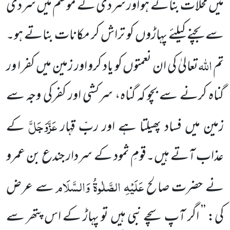
میں محلات بناتے ہو اور سردی کے موسم میں سردی
سے بچنے
کیلئے پہاڑوں کو تراش کر مکانات بناتے ہو۔
اللہ
تم
تعالیٰ کی ان نعمتوں کو یاد کرو اور زمین میں کفر ا ور
گناہ کرنے سے بچو کہ
گناہ، سرکشی اور کفرکی وجہ سے
عَزَّوَجَلَّ
زمین میں فساد پھیلتا ہے اور ربِّ قہار
کے
عذاب
آتے ہیں۔قومِ ثمود کے سردار جندع
بن عمرو
عَلَیْہِ الصَّلٰوۃُ وَالسَّلَام
نے حضرت صالح
سے عرض
کی: ’’ اگر آپ سچے نبی ہیں تو پہاڑ کے اس پتھر سے