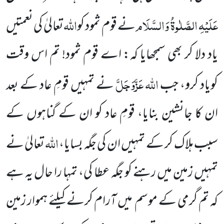
عَلَیْہِ الصَّلٰوۃُ وَالسَّلَام
اللہ
نے
قوم ثمود کو
تعالیٰ کی نعمتیں
یاد
دلا
کر بھی سمجھایا کہ: اے قوم
ثمود!
تم اس وقت
اللہ عَزَّوَجَلَّ
کویاد کرو، جب
نے تمہیں قومِ عاد کے بعد
ان کا جانشین بنایا، قومِ عاد
کو ان کے گناہوں کے
اللہ
سبب ہلاک کر کے تمہیں ان کی جگہ بسایا،
تعالیٰ نے
تمہیں زمین میں رہنے کو جگہ عطا کی، تمہا را
حال یہ ہے
کہ تم گرمی کے موسم
میں آرام کرنے کیلئے ہموار زمین