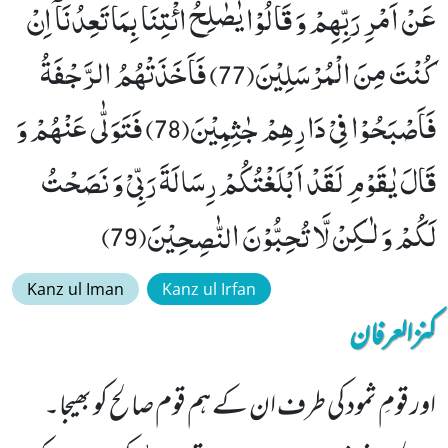
عَنْ اَمْرِ رَبِّهِمْ وَ قَالُوْا یٰصٰلِحُ ائْتِنَا بِمَا تَعِدُنَاۤ اِنْ
كُنْتَ مِنَ الْمُرْسَلِیْنَ(77) فَاَخَذَتْهُمُ الرَّجْفَةُ
فَاَصْبَحُوْا فِیْ دَارِهِمْ جٰثِمِیْنَ(78) فَتَوَلّٰى عَنْهُمْ وَ
قَالَ یٰقَوْمِ لَقَدْ اَبْلَغْتُكُمْ رِسَالَةَ رَبِّیْ وَ نَصَحْتُ
لَكُمْ وَ لٰـكِنْ لَّا تُحِبُّوْنَ النّٰصِحِیْنَ(79)
Kanz ul Iman
Kanz ul Irfan
کنزالعرفان
اور قومِ ثمود کی طرف ان کے ہم قوم صالح کو بھیجا۔