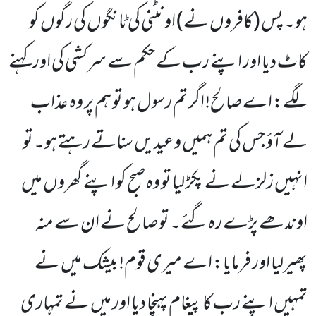
ہو۔ پس (کافروں نے) اونٹنی کی ٹانگوں کی رگوں کو
کاٹ دیا اور اپنے رب کے حکم سے سرکشی کی اور کہنے
لگے: اے صالح! اگر تم رسول ہو تو ہم پر وہ عذاب
لے آؤ جس کی تم ہمیں وعیدیں سناتے رہتے ہو۔ تو
انہیں زلزلے نے پکڑ لیا تو وہ صبح کو اپنے گھروں میں
اوندھے پڑے رہ گئے۔ تو صالح نے ان سے منہ
پھیرلیا اور فرمایا: اے میری قوم! بیشک میں نے
تمہیں اپنے رب کا پیغام پہنچا دیا اور میں نے تمہاری