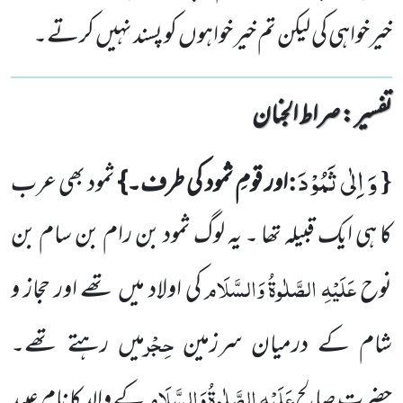
خیرخواہی کی لیکن تم خیر خواہوں کو پسند نہیں کرتے۔
تفسیر : ‎صراط الجنان
وَ اِلٰى ثَمُوْدَ
:
{
اور قومِ ثمود کی طرف۔}
ثمود بھی عرب
کا ہی ایک قبیلہ تھا ۔ یہ لوگ ثمود بن رام بن سام بن
عَلَیْہِ الصَّلٰوۃُ
وَالسَّلَام
نوح
کی اولاد میں تھے اور حجاز و
حِجْر
شام کے درمیان سرزمین
میں رہتے تھے۔
عَلَیْہِ الصَّلٰوۃُ وَالسَّلَام
حضرت صالح
کے والد کا نام عبید