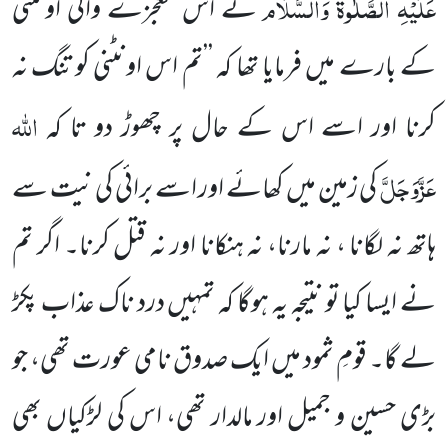
عَلَیْہِ الصَّلٰوۃُ وَالسَّلَام
نے اس معجزے والی اونٹنی
کے بارے میں فرمایا تھا کہ ’’تم اس اونٹنی کو تنگ نہ
اللہ
کرنا اور
اسے اس کے حال پر چھوڑ دو تا کہ
عَزَّوَجَلَّ
کی زمین میں کھائے اور اسے برائی کی نیت سے
ہاتھ نہ لگانا ، نہ مارنا، نہ ہنکانا
اور نہ قتل کرنا۔ اگر تم
نے ایسا کیا تو نتیجہ یہ ہوگا کہ تمہیں درد ناک عذاب پکڑ
لے گا۔ قومِ ثمود میں ایک
صدوق نامی عورت تھی،
جو
بڑی حسین و جمیل اور مالدار تھی، اس کی لڑکیاں بھی