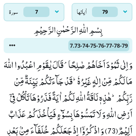
اٰياتها
سورۃ
7
79
بِسْمِ اللّٰهِ الرَّحْمٰنِ الرَّحِیْمِ
7.73-74-75-76-77-78-79
وَ اِلٰى ثَمُوْدَ اَخَاهُمْ صٰلِحًاۘ-قَالَ یٰقَوْمِ اعْبُدُوا اللّٰهَ
مَا لَكُمْ مِّنْ اِلٰهٍ غَیْرُهٗؕ-قَدْ جَآءَتْكُمْ بَیِّنَةٌ مِّنْ
رَّبِّكُمْؕ-هٰذِهٖ نَاقَةُ اللّٰهِ لَكُمْ اٰیَةً فَذَرُوْهَا تَاْكُلْ فِیْۤ
اَرْضِ اللّٰهِ وَ لَا تَمَسُّوْهَا بِسُوْٓءٍ فَیَاْخُذَكُمْ عَذَابٌ
اَلِیْمٌ(73) وَ اذْكُرُوْۤا اِذْ جَعَلَكُمْ خُلَفَآءَ مِنْۢ بَعْدِ