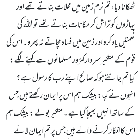
ٹھکانا دیا ، تم نرم زمین میں محلات بناتے تھے اور
پہاڑوں کو تراش کر مکانات بناتے تھے تو اللہ کی
نعمتیں یاد کرو اور زمین میں فساد مچاتے نہ پھرو۔ اس کی
قوم کے متکبر سردارکمزور مسلمانوں سے کہنے لگے:
کیا تم جانتے ہو کہ صالح اپنے رب کا رسول ہے؟
انہوں نے کہا: بیشک ہم اس پر ایمان رکھتے ہیں جس
کے ساتھ انہیں بھیجا گیا ہے۔ متکبر بولے : بیشک ہم
اس کا انکار کرنے والے ہیں جس پر تم ایمان لائے