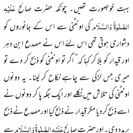
عَلَیْہِ
بہت خوبصورت تھیں۔ چونکہ حضرت صالح
الصَّلٰوۃُ وَالسَّلَام
کی اونٹنی
سے اس کے جانوروں کو
دشواری ہوتی تھی اس لئے اس نے مصدع ابن دہر
اور قیدار کو بلا کر کہا کہ’’ اگر تو اونٹنی کو ذبح کر دے
تو
میری جس لڑکی سے چاہے نکاح کر لینا۔ یہ
دونوں
اونٹنی کی تلاش میں نکلے اور ایک جگہ پا کر دونوں نے
اسے ذبح کر دیا مگر قیدار نے ذبح کیا اور مصدع نے ذبح
عَلَیْہِ الصَّلٰوۃُ وَالسَّلَام
پر مدد دی۔ اور حضرت صالح
سے