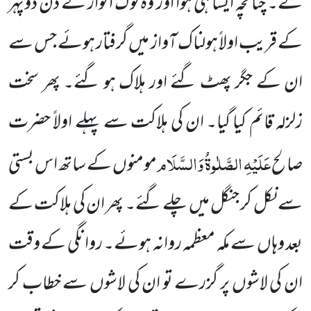
گے۔ چنانچہ ایسا ہی ہوا اور وہ لوگ اتوار کے دن دوپہر
کے قریب اولاً ہولناک آواز میں گرفتار ہوئے جس سے
ان کے جگر پھٹ گئے اور ہلاک ہو گئے۔ پھر سخت
زلزلہ قائم کیا گیا۔ ان کی ہلاکت سے پہلے اولاً حضرت
عَلَیْہِ الصَّلٰوۃُ وَالسَّلَام
صالح
مومنوں کے ساتھ اس بستی
سے نکل کر جنگل میں
چلے گئے۔ پھر ان کی ہلاکت کے
بعد وہاں سے مکہ معظمہ روانہ ہوئے۔ روانگی کے وقت
ان کی لاشوں پر گزرے تو ان کی لاشوں سے خطاب کر