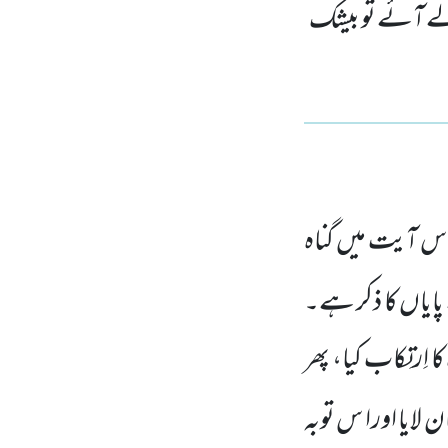
لے آئے تو بیشک
س آیت میں گناہ
پایاں کا ذکر ہے۔
 اِرتِکاب کیا، پھر
ن لایا اورا س توبہ