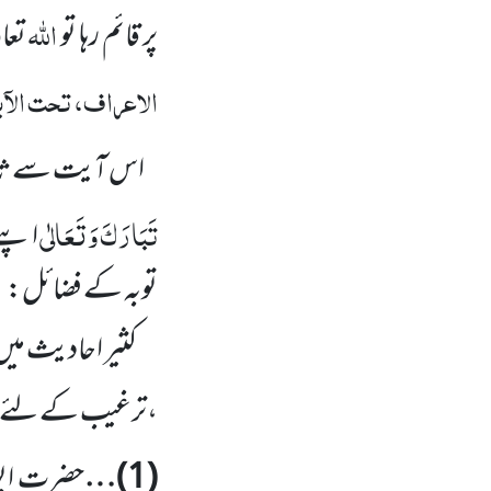
اللہ
پر قائم رہا تو
تعا
الاعراف، تحت الآ
اس آیت سے ثابت 
تَبَارَکَ وَتَعَالٰی
اپنے
توبہ کے فضائل:
کثیر احادیث میں
،ترغیب کے لئے ا
(
1
)…
حضرت ابو 