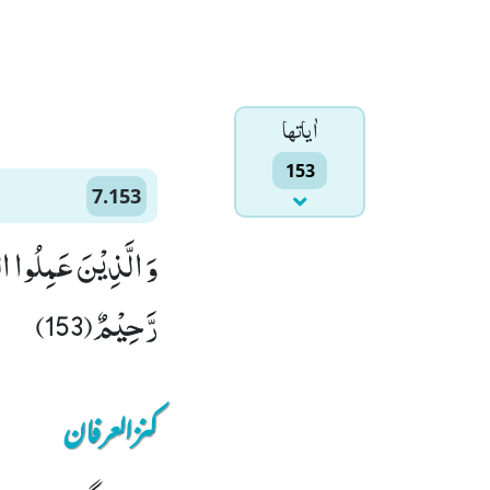
اٰياتها
153
7.153
وَ الَّذِیْنَ عَمِلُوا الس
رَّحِیْمٌ(153)
کنزالعرفان