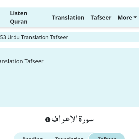
Listen
Translation
Tafseer
More
Quran
153 Urdu Translation Tafseer
anslation Tafseer
سورة الاعراف