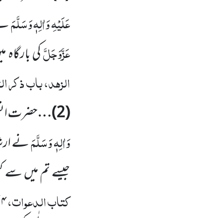
عَلَیْہِ وَاٰلِہٖ وَسَلَّمَ
نے 
عَزَّوَجَلَّ
کی بارگاہ می
الزہد، باب ذکر ال
(
2
)…
حضرت ان
وَاٰلِہٖ وَسَلَّمَ
نے ارشاد
جیسے تم میں سے ک
کتاب الدعوات،
/
۴