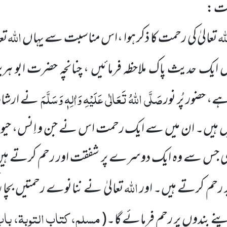
عت :
لہ
اللہ
تعالیٰ کی رحمت کا ذکر ہوا ،اس مناسبت سے یہاں
تع
ل
ایک حدیث پاک ملاحظہ فرمائیں ، چنانچہ
حضرت ابو ہری
صَلَّی اللہُ تَعَالٰی عَلَیْہِ
وَاٰلِہٖ وَسَلَّمَ
 حضور پُر نور
نے ارشاد ف
ں ہیں۔ ان میں سے ایک رحمت اس نے جن و اِنس، حیوا
کی جس سے وہ ایک دوسرے پر شفقت اور رحم کرتے ہیں
اللہ
ر رحم کرتے ہیں۔ اور
تعالیٰ نے ننانوے رحمتیں بچا 
مسلم، کتاب التوبۃ، باب 
 بندوں پر رحم فرمائے گا۔
(