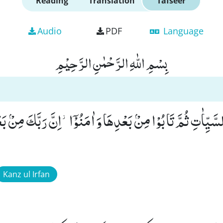
Reading
Translation
Tafseer
Audio
PDF
Language
بِسْمِ اللّٰهِ الرَّحْمٰنِ الرَّحِیْمِ
َّیِّاٰتِ ثُمَّ تَابُوْا مِنْۢ بَعْدِهَا وَ اٰمَنُوْۤا٘-اِنَّ رَبَّكَ مِنْۢ بَ
Kanz ul Irfan