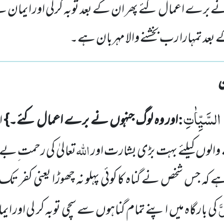
نے برے اعمال کئے پھر ان کے بعد توبہ کرلی اور ایمان 
 بعد تمہارا رب بخشنے والا مہربان ہے۔
 السَّیِّاٰتِ
:
اور وہ لوگ جنہوں نے برے اعمال کئے۔}
ا
اللہ
والوں کیلئے بہت بڑی بشارت اور
تعالیٰ کی رحمت ِبے 
ے کہ جس شخص نے گناہ کا کوئی پہلو
نہ چھوڑا یعنی کفر تک کا
َّ
کی بارگاہ میں اپنے تمام گناہوں سے سچی توبہ کر لی اور ایما