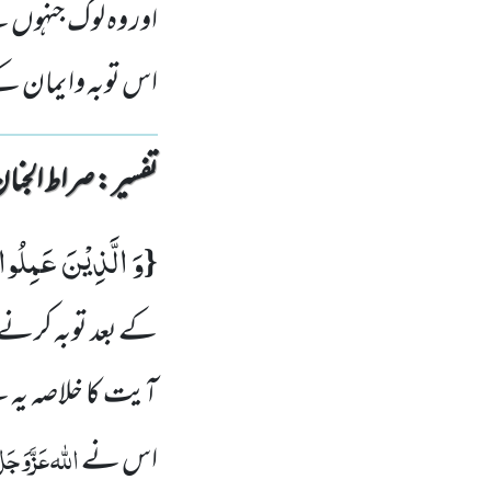
اور وہ لوگ جنہوں 
اس توبہ وایمان کے
تفسیر : ‎صراط الجنان
وَ الَّذِیْنَ عَمِلُوا
{
کے بعد توبہ کرنے 
آیت کا خلاصہ یہ ہ
اللہ
عَزَّوَجَل
اس نے