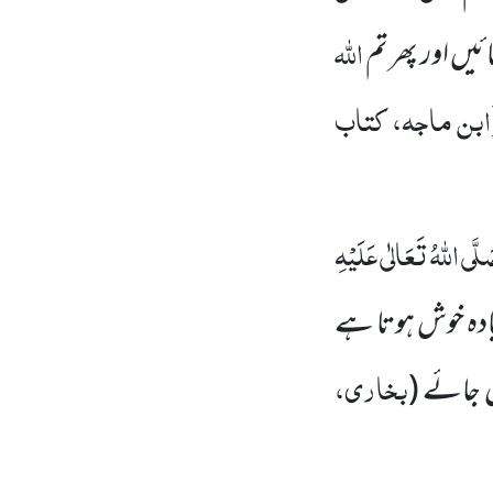
اللہ
ائیں اور پھر تم
ابن ماجہ، کتاب
لَّی اللہُ تَعَالٰی عَلَیْہِ
یادہ خوش ہوتا ہے
بخاری،
 جائے
(