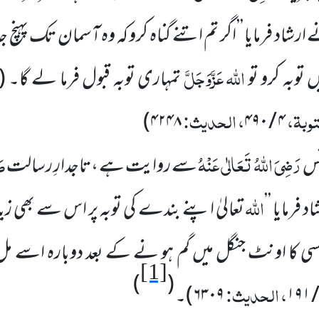
ارشاد فرمایا ’’اگر تم اتنے گناہ کرو کہ وہ آسمان تک پہنچ ج
اللہ عَزَّوَجَلَّ
ں توبہ کرو تو
تمہاری توبہ قبول فرما لے گا۔
(
توبۃ،
، الحدیث:
)
۴۲۴۸
۴۹۰
/
۴
رَضِیَ اللہُ تَعَالٰی عَنْہُ
صَ
س
سے روایت ہے ،تاجدارِ رسالت
اللہ
 فرمایا
’’
تعالیٰ اپنے بندے کی توبہ پر اس سے بھی ز
سی کا اونٹ جنگل میں
گم ہو نے کے بعد دوبارہ
اسے مل
[1]
)
(
، الحدیث:
۱۹۱
۶۳۰۹
)
۔