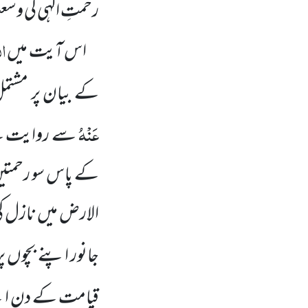
رحمتِ الٰہی کی وس
ال
اس آیت میں
کے بیان پر مشتم
عَنْہُ
سے روایت ہے،
کے پاس سو رحمتی
الارض میں نازل 
جانور اپنے بچوں پ
قیامت کے دن اپنے