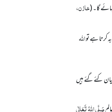
خازن،
مائے گا۔
(
اللہ
ہ کرتا ہے تو
بیان کئے گئے ہیں
صَلَّی اللہُ تَعَالٰی
الم