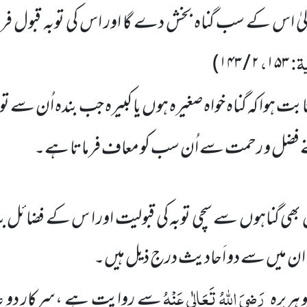
لیٰ اس کے سب گناہ بخش دے گا اور اس کی توبہ قبول فر
یۃ:
،
)
۱۴۳
/
۲
۱۵۳
ہوا کہ گناہ خواہ صغیرہ ہوں یا کبیرہ جب بندہ اُن سے توب
 فضل و رحمت سے اُن سب کو معاف فرماتا ہے۔
 بھی گناہوں سے سچی توبہ کی قبولیت اور ا س کے فضائل 
ن میں سے دو اَحادیث درج ذیل ہیں۔
رَضِیَ اللہُ تَعَالٰی عَنْہُ
ہریرہ
سے روایت ہے ،سرکارِ دو ع