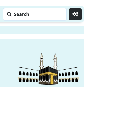
Search
Go