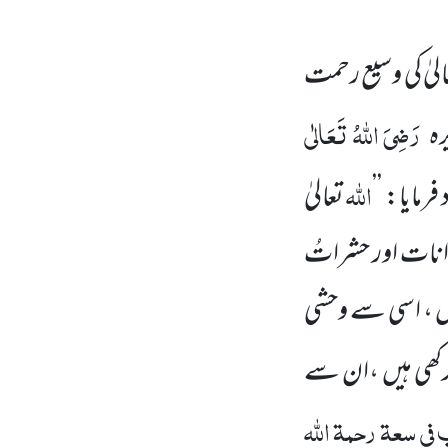
الیٰ کی وسیع رحمت
رَضِیَ اللہُ تَعَالٰی
رہ
اللہ
رمایا: ’’
تعالیٰ
نات اور حشراتُ
 ، اسی سے وحشی
رکھی ہیں ،ان سے
فی سعۃ رحمۃ اللہ