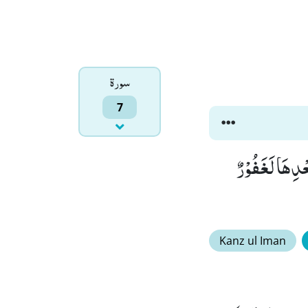
سورۃ
7
عْدِهَا لَغَفُوْرٌ
Kanz ul Iman