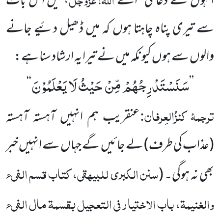
انہوں نے
دعا کی ’’اے
!
، میں اس بات
سے تیری پناہ چاہتا ہوں کہ
میں ڈھیل دئیے جانے
والوں سے ہوں کیونکہ میں
نے
تیرا یہ ارشاد سنا ہے:
سَنَسْتَدْرِجُهُمْ مِّنْ حَیْثُ لَا یَعْلَمُوْنَ
‘‘
’’
ترجمۂ کنزُالعِرفان:
عنقریب ہم انہیں آہستہ آہستہ
(عذاب کی طرف)
لے جائیں گے جہاں سے انہیں خبر
سنن الکبری للبیہقی، کتاب قسم الفیء
بھی نہ ہوگی۔
(
والغنیمۃ، باب الاختیار فی التعجیل بقسمۃ مال الفیء