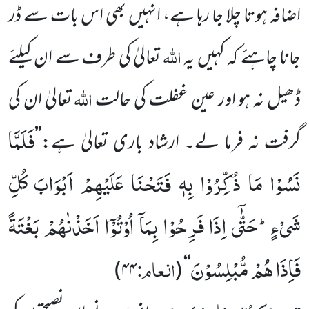
اضافہ ہوتا چلا جا رہا ہے، انہیں بھی اس بات سے ڈر
اللہ
جانا چاہئے کہ کہیں یہ
تعالیٰ کی طرف سے ان کیلئے
اللہ
ڈھیل نہ ہو اور عین غفلت کی حالت
تعالیٰ ان کی
فَلَمَّا
گرفت نہ فرما لے۔ ارشاد باری تعالیٰ ہے:
’’
نَسُوْا مَا ذُكِّرُوْا بِهٖ فَتَحْنَا عَلَیْهِمْ اَبْوَابَ كُلِّ
شَیْءٍؕ-حَتّٰۤى اِذَا فَرِحُوْا بِمَاۤ اُوْتُوْۤا اَخَذْنٰهُمْ بَغْتَةً
فَاِذَا هُمْ مُّبْلِسُوْنَ
انعام:
)
۴۴
(
‘‘