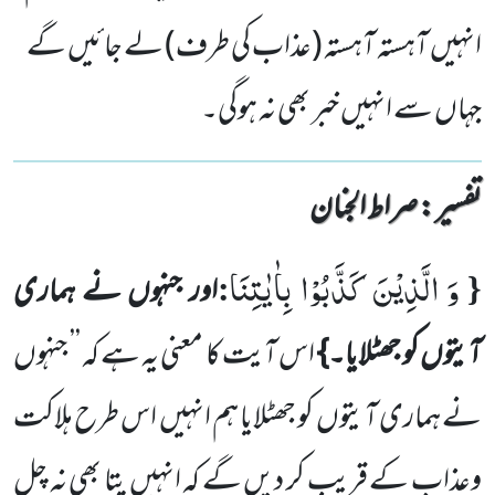
انہیں آہستہ آہستہ (عذاب کی طرف) لے جائیں گے
جہاں سے انہیں خبر بھی نہ ہوگی۔
تفسیر : ‎صراط الجنان
وَ الَّذِیْنَ كَذَّبُوْا بِاٰیٰتِنَا
:
{
اور جنہوں نے ہماری
آیتوں کو جھٹلایا۔}
اس آیت کا معنی یہ ہے کہ ’’ جنہوں
نے ہماری آیتوں کو جھٹلایا ہم انہیں اس طرح ہلاکت
وعذاب کے قریب کر دیں گے کہ انہیں پتا بھی نہ چل