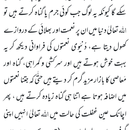
سکے گا کیونکہ یہ لوگ جب کوئی جرم
یا گناہ کرتے ہیں تو
اللہ
تعالیٰ دنیا میں ان پر نعمت اور بھلائی کے دروازے
کھول دیتا ہے، دُنیَوی نعمتوں کی فراوانی دیکھ کر یہ
بہت خوش ہوتے ہیں اور سرکشی و گمراہی، گناہ اور
مَعاصی کا بازار مزید گرم کر دیتے ہیں حتّٰی کہ جتنا نعمتوں
میں اضافہ ہوتا ہے اتنا ہی گناہ زیادہ کرتے ہیں ، پھر
اللہ
اچانک عین غفلت کی حالت میں
تعالیٰ انہیں اپنی