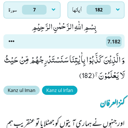
اٰياتها
سورۃ
7
182
بِسْمِ اللّٰهِ الرَّحْمٰنِ الرَّحِیْمِ
7.182
وَ الَّذِیْنَ كَذَّبُوْا بِاٰیٰتِنَا سَنَسْتَدْرِجُهُمْ مِّنْ حَیْثُ
لَا یَعْلَمُوْنَﭕ(182)
Kanz ul Iman
Kanz ul Irfan
کنزالعرفان
اور جنہوں نے ہماری آیتوں کو جھٹلایا تو عنقریب ہم