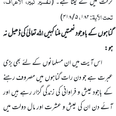
تفسیر کبیر، الاعراف،
گرفت میں لے لیتا ہے۔
(
تحت الآیۃ:
،
)
۴۱۸
/
۵
۱۸۲
اللہ
گناہوں کے باوجود نعمتیں ملنا کہیں
تعالیٰ کی ڈھیل نہ
ہو :
اس آیت میں ان مسلمانوں کے لئے بھی بڑی
عبرت ہے جو دن رات گناہوں میں مصروف رہنے
کے باجود عیش و فراوانی کی زندگی گزار رہے ہیں اور
آئے دن ان کی عیش و عشرت اور مال دولت میں