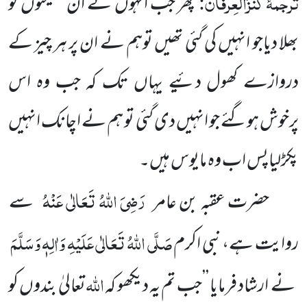
ترجمۂ کنزُالعِرفان:
پھر جب انہوں نے ان نصیحتوں کو
بھلا دیاجو انہیں کی گئی تھیں توہم نے ان پر ہر چیز کے
دروازے کھول دئیے یہاں تک کہ جب وہ اس
پرخوش ہوگئے جو انہیں دی گئی تو ہم نے اچانک انہیں
پکڑلیاپس اب وہ مایوس ہیں۔
رَضِیَ اللہُ تَعَالٰی عَنْہُ
حضرت عقبہ بن عامر
سے
صَلَّی اللہُ تَعَالٰی عَلَیْہِ وَاٰلِہٖ وَسَلَّمَ
روایت ہے، نبی اکرم
اللہ
نے ارشاد فرمایا
’’جب تم یہ دیکھو کہ
تعالیٰ بندوں کو