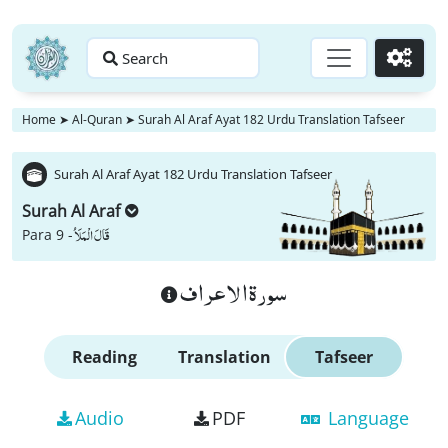
Search
Go
Home
➤
Al-Quran
➤
Surah Al Araf Ayat 182 Urdu Translation Tafseer
Surah Al Araf Ayat 182 Urdu Translation Tafseer
Surah Al Araf
قَالَ الْمَلَاُ
Para 9 -
سورة الاعراف
Reading
Translation
Tafseer
Audio
PDF
Language