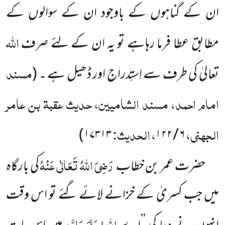
ان کے گناہوں کے باوجود ان کے سوالوں کے
اللہ
مطابق عطا فرما رہاہے تو یہ ان
کے لئے صرف
مسند
تعالیٰ کی طرف سے اِستِدراج اور ڈھیل ہے ۔
(
امام احمد، مسند الشامیین، حدیث عقبۃ بن عامر
الجہنی،
، الحدیث:
)
۱۷۳۱۳
۱۲۲
/
۶
رَضِیَ اللہُ تَعَالٰی عَنْہُ
حضرت عمر بن خطاب
کی بارگاہ
میں جب کسریٰ کے خزانے لائے گئے تو اس وقت
اللہ
عَزَّوَجَلَّ