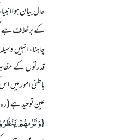
حال بیان ہوا انبیاء
کے برخلاف ہے اگر
چاہنا، انہیں وسیلہ
قدرتوں کے مظاہر،
باطنی امور میں اس 
روح
عین توحید ہے
(
وَ تَرٰىهُمْ یَنْظُرُو
{