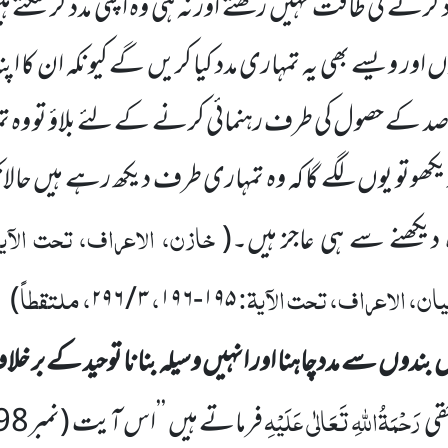
کرنے کی طاقت نہیں رکھتے اور نہ ہی وہ اپنی مدد کر سکتے ہی
اور ویسے بھی یہ تمہاری مدد کیا کریں گے کیونکہ ان کا اپنا
صد
کے حصول کی طرف رہنمائی کرنے کے لئے بلاؤ تو وہ تمہ
یکھو
تو یوں لگے گا کہ وہ تمہاری طرف دیکھ رہے ہیں حالانکہ
خازن، الاعراف، تحت الآی
وہ دیکھنے سے ہی عاجز ہیں۔
(
یان، الاعراف، تحت الآیۃ:
،
، ملتقطاً
)
۲۹۶
/
۳
۱۹۶
-
۱۹۵
 بندوں سے مددچاہنا اور انہیں وسیلہ بنانا توحید کے بر خل
رَحْمَۃُاللہِ تَعَالٰی عَلَیْہِ
قی
فرماتے ہیں ’’اس آیت
(نمبر
98