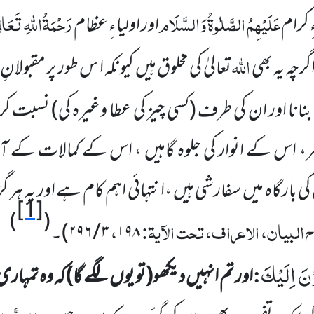
عَلَیْہِمُ الصَّلٰوۃُ وَالسَّلَام
رَحْمَۃُاللہِ تَعَالٰ
ِ کرام
اور اولیاءِ عظام
اللہ
چہ یہ بھی
تعالیٰ کی مخلوق ہیں کیونکہ ا س طور پر مقبولانِ 
 بنانا اور ان کی طرف
(کسی چیز کی عطا وغیرہ کی)
نسبت کرنا
 اس کے انوار کی جلوہ گاہیں ، اس کے کمالات کے آئ
کی بارگاہ میں سفارشی ہیں ،انتہائی اہم کام ہے اور یہ ہر گ
[1]
)
(
 البیان، الاعراف، تحت الآیۃ:
،
۱۹۸
۳
/
۲۹۶
)
۔
ْنَ اِلَیْكَ
:
اور تم انہیں دیکھو
(تو یوں لگے گا)
کہ وہ تمہا