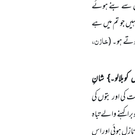
توں سے بنے ہوئے
نہیں جو تم میں ہے
خازن،
 ہوتے ہو۔
(
 کوبلالو۔} شانِ
کی اور بتوں کی
 برا کہنے والے تباہ
 نازل ہوئی
اور اس