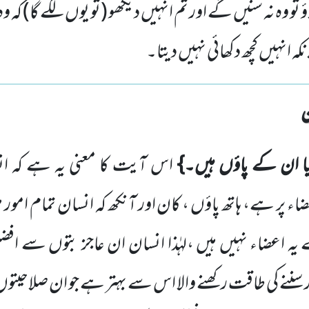
تو وہ نہ سنیں گے اور تم انہیں دیکھو (تو یوں لگے گا) کہ
ہ انہیں کچھ دکھائی نہیں دیتا۔
یا ان کے پاؤں ہیں۔}
اس آیت کا معنی یہ ہے کہ ان
اء پر ہے، ہاتھ پاؤں ، کان اور آنکھ کہ انسان تمام امور 
ہ اعضاء نہیں ہیں ،لہٰذا انسان ان عاجز بتوں سے افضل ہ
 سننے کی طاقت رکھنے والا اس سے بہتر ہے جو ان صلاحی