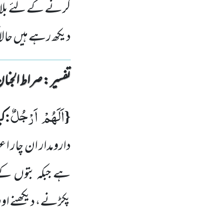
کرنے کے لئے بلاؤ 
دیکھ رہے ہیں حالانک
تفسیر : ‎صراط الجنان
اَلَهُمْ اَرْجُلٌ
:
{
ک
دارومدار ان چار اعض
ہے جبکہ بتوں کے ی
پکڑنے، دیکھنے اور