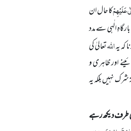
ی عَلَیْہِمْ
کا حال ان
بارگاہِ الٰہی سے مدد
اللہ
 کہ یہ
تعالیٰ کی
ینے اور ظاہری و
ز شرک نہیں بلکہ یہ
ری طرف دیکھ رہے