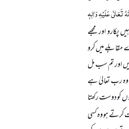
ُ تَعَالٰی عَلَیْہِ وَاٰلِہٖ
ں پکارو اور مجھے
ے مقابلے میں کرو
نہیں اور تم سب
مل
ر وہ رب تعالیٰ ہے
ں کو دوست رکھتا
ت کرتے ہو وہ کسی