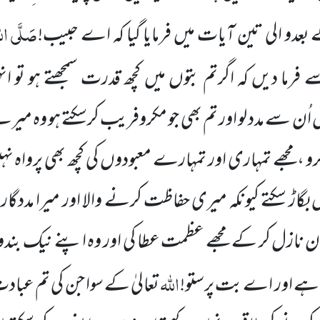
صَلَّی اللہ
عدو الی تین آیات میں فرمایا گیا کہ اے حبیب!
رما دیں کہ اگرتم بتوں میں کچھ قدرت سمجھتے ہو تو انہی
اُن سے مدد لو اور تم بھی جو مکروفریب
کرسکتے ہو وہ میر
کرو ،مجھے تمہاری اور تمہارے معبودوں کی کچھ بھی پرواہ 
یں بگاڑ سکتے کیونکہ میری حفاظت کرنے والا اور میرا مددگا
ٓن نازل
کر کے مجھے عظمت عطا کی اور وہ اپنے نیک بندو
اللہ
اتا ہے اور اے بت پرستو!
تعالیٰ کے
سوا جن کی تم عباد