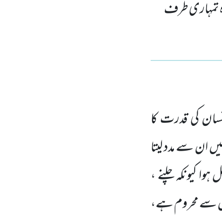
 وہ تمہاری طرف
سان کی قدرت کا
میں ان سے مدد لیتا
وا کیونکہ چلنے ،
توں سے محروم ہے،