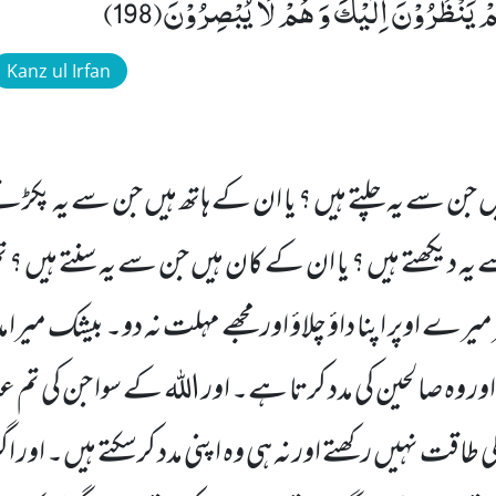
 یَنْظُرُوْنَ اِلَیْكَ وَ هُمْ لَا یُبْصِرُوْنَ(198)
Kanz ul Irfan
 جن سے یہ چلتے ہیں ؟ یا ان کے ہاتھ ہیں جن سے یہ پکڑتے 
ہ دیکھتے ہیں ؟ یا ان کے کان ہیں جن سے یہ سنتے ہیں ؟ تم
 میرے اوپر اپنا داؤ چلاؤ اور مجھے مہلت نہ دو۔ بیشک میر
ر وہ صالحین کی مدد کرتا ہے۔ اور اللہ کے سوا جن کی تم 
طاقت نہیں رکھتے اور نہ ہی وہ اپنی مدد کرسکتے ہیں۔ اور اگر