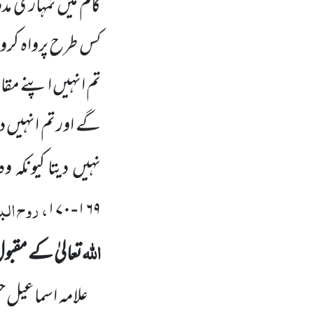
کام میں تمہاری مدد 
کس طرح پرواہ کروں 
تم انہیں اپنے مقا
گے اور تم انہیں د
نہیں دیتا کیونکہ 
، روح الب
۱۷۰
-
۱۶۹
اللہ
تعالیٰ کے مقبول
علامہ اسماعیل ح