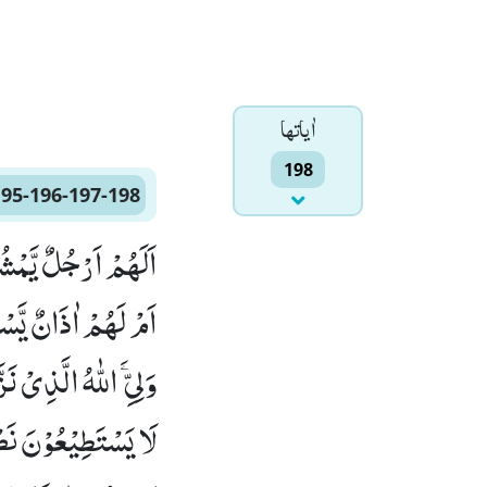
اٰياتها
198
195-196-197-198
اَلَهُمْ اَرْجُلٌ یَّمْشُ