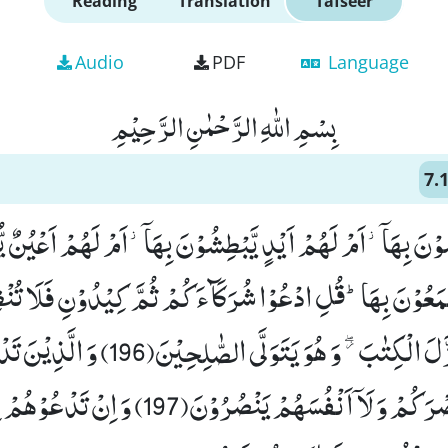
Reading
Translation
Tafseer
Audio
PDF
Language
بِسْمِ اللّٰهِ الرَّحْمٰنِ الرَّحِیْمِ
7.
وْنَ بِهَاۤ٘-اَمْ لَهُمْ اَیْدٍ یَّبْطِشُوْنَ بِهَاۤ٘-اَمْ لَهُمْ اَعْیُنٌ یّ
وَلِیِّ ﰯ اللّٰهُ الَّذِیْ نَزَّلَ الْكِتٰبَ ﳲ وَ هُوَ ی
لَا یَسْتَطِیْعُوْنَ نَصْرَكُمْ وَ لَاۤ اَنْفُسَهُمْ یَنْصُرُو