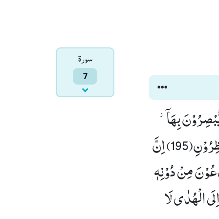
سورۃ
7
ُبْصِرُوْنَ بِهَاۤ٘-
اَمْ لَهُمْ اٰذَانٌ یَّسْمَعُوْنَ بِهَاؕ-قُلِ ادْعُوْا شُرَكَآءَكُمْ ثُمَّ كِیْدُوْنِ فَلَا تُنْظِرُوْنِ(195) اِنَّ
َتَوَلَّى الصّٰلِحِیْنَ(196) وَ الَّذِیْنَ تَدْعُوْنَ مِنْ دُوْنِهٖ
ْنَ(197) وَ اِنْ تَدْعُوْهُمْ اِلَى الْهُدٰى لَا