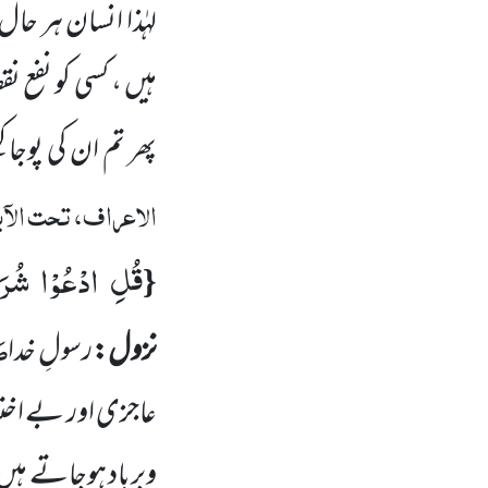
لہٰذا انسان ہر ح
ہیں ، کسی کو نفع ن
پھر تم ان کی پوجا
الاعراف، تحت الآ
قُلِ ادْعُوْا شُرَ
{
صَ
نزول:
رسولِ خدا
عاجزی اور بے اختیا
وبرباد ہوجاتے ہیں 