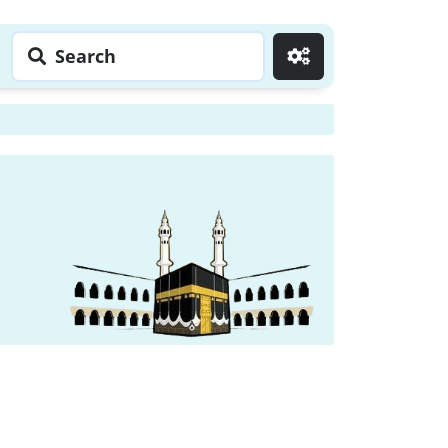
Search
Go