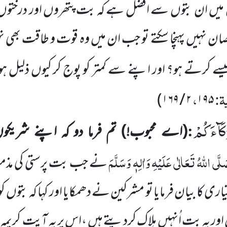
ال میں ان بتوں سے افضل ہے کہ بت پتھروں اور درخ
قصان نہیں پہنچا سکتے تو جب ان میں وہ قوت و طاقت بھی 
 کیسے کرتے ہو؟ اور اپنے سے کمتر کو پوج کر کیوں ذلیل
یۃ:
،
)
۱۶۹
/
۲
۱۹۵
كَآءَكُمْ
:
(اے محبوب!)
تم فرما دو کہ اپنے شریکوں
لَّی اللہُ تَعَالٰی عَلَیْہِ وَاٰلِہٖ وَسَلَّمَ
نے جب بت پرستی کی مذمت 
ری کا بیان فرمایا تو مشرکین نے دھمکایا اور
کہا کہ بتوں کو
اور یہ بت اُنہیں ہلاک کردیتے ہیں ،اس پر یہ آیت ِ کریمہ