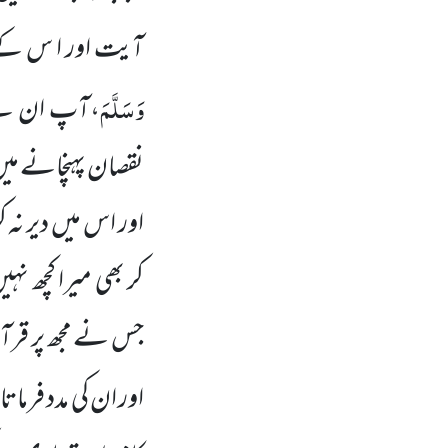
آیت اور ا س کے ب
وَسَلَّمَ
،آپ ان سے ف
نقصان پہنچانے میں 
اور اس میں دیر نہ 
کر بھی میرا کچھ نہ
جس نے مجھ پر قرا
اور ان کی مدد فرم