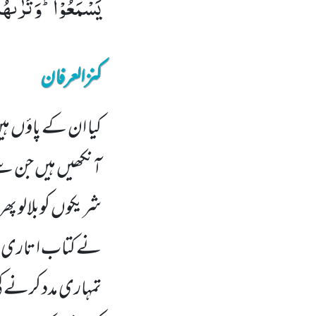
یَسْمَعُوْاؕ-وَ تَرٰىهُمْ
کنزالعرفان
کیا ان کے پاؤں ہیں
آنکھیں ہیں جن سے ی
شریکوں کوبلالو پھر
نے کتاب ا تاری او
تمہاری مدد کرنے کی 