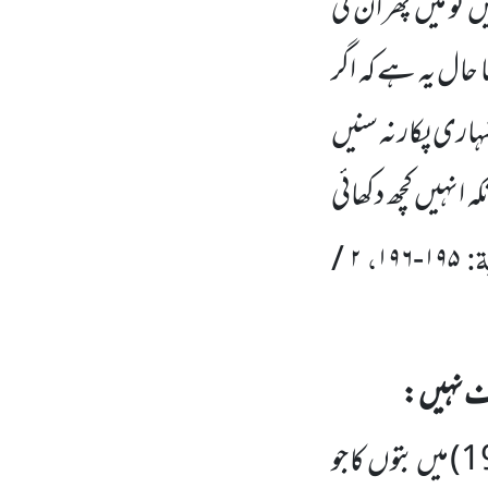
ں تو میں
پھر ان کی
 حال یہ ہے کہ اگر
اری پکار نہ سنیں
 انہیں کچھ دکھائی
ۃ:
،
/
۲
۱۹۶
-
۱۹۵
اف نہیں :
1
)
میں بتوں کا جو