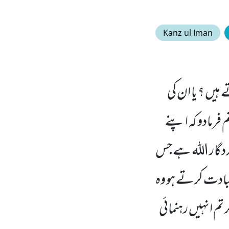
Kanz ul Iman
ہیں ؟ یا ان کی
 فرمادو کہ اپنے
امددگار اللہ ہے جس
عبادت کرتے ہو وہ
 تم انہیں رہنمائی