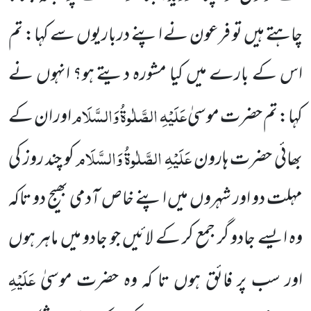
چاہتے ہیں تو فرعون نے اپنے درباریوں سے کہا: تم
اس کے بارے میں کیا مشورہ دیتے ہو؟ انہوں نے
عَلَیْہِ الصَّلٰوۃُ وَالسَّلَام
کہا: تم حضرت موسیٰ
اور ان کے
عَلَیْہِ الصَّلٰوۃُ وَالسَّلَام
بھائی حضرت ہارون
کو چند روز کی
مہلت دو اور شہروں میں اپنے خاص آدمی بھیج دو تاکہ
وہ ایسے جادو گر جمع کر کے لائیں جو جادو میں ماہر ہوں
عَلَیْہِ
اور سب پر فائق ہوں تا کہ وہ حضرت موسیٰ