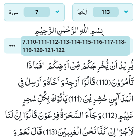
اٰياتها
سورۃ
7
113
بِسْمِ اللّٰهِ الرَّحْمٰنِ الرَّحِیْمِ
7.110-111-112-113-114-115-116-117-118-
119-120-121-122
یُّرِیْدُ اَنْ یُّخْرِجَكُمْ مِّنْ اَرْضِكُمْۚ-فَمَا ذَا
تَاْمُرُوْنَ(110) قَالُوْۤا اَرْجِهْ وَ اَخَاهُ وَ اَرْسِلْ فِی
الْمَدَآىٕنِ حٰشِرِیْنَۙ (111) یَاْتُوْكَ بِكُلِّ سٰحِرٍ
عَلِیْمٍ(112) وَ جَآءَ السَّحَرَةُ فِرْعَوْنَ قَالُوْۤا اِنَّ لَنَا
لَاَجْرًا اِنْ كُنَّا نَحْنُ الْغٰلِبِیْنَ(113) قَالَ نَعَمْ وَ