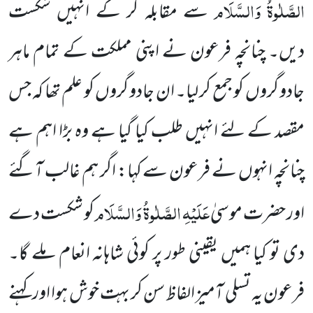
الصَّلٰوۃُ وَالسَّلَام
سے مقابلہ کر کے انہیں شکست
دیں۔ چنانچہ فرعون نے اپنی مملکت کے تمام ماہر
جادو گروں کو جمع کر لیا۔ ان جادو گروں کو علم تھا کہ جس
مقصد کے لئے انہیں طلب کیا گیا ہے وہ بڑا اہم ہے
چنانچہ انہوں نے فرعون سے کہا: اگر ہم غالب آگئے
عَلَیْہِ الصَّلٰوۃُ وَالسَّلَام
اور حضرت موسیٰ
کو شکست دے
دی تو کیا ہمیں یقینی طور پر کوئی شاہانہ انعام ملے گا۔
فرعون یہ تسلی آمیز الفاظ سن کر بہت خوش ہوا اور کہنے