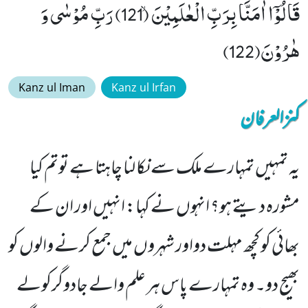
قَالُوْۤا اٰمَنَّا بِرَبِّ الْعٰلَمِیْنَۙ (121) رَبِّ مُوْسٰى وَ
هٰرُوْنَ(122)
Kanz ul Iman
Kanz ul Irfan
کنزالعرفان
یہ تمہیں تمہارے ملک سے نکا لنا چاہتا ہے توتم کیا
مشورہ دیتے ہو؟ انہوں نے کہا: انہیں اور ان کے
بھائی کو کچھ مہلت دواور شہروں میں جمع کرنے والوں کو
بھیج دو۔ وہ تمہارے پاس ہر علم والے جادوگرکولے