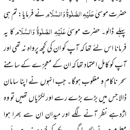
عَلَیْہِ الصَّلٰوۃُ وَالسَّلَام
حضرت موسیٰ
نے فرمایا:
تم ہی
عَلَیْہِ الصَّلٰوۃُ وَالسَّلَام
پہلے ڈالو۔ حضرت موسیٰ
کا یہ
فرمانا اس لئے تھا کہ آپ کو ان کی کچھ پرواہ نہ تھی اور
آپ کو کامل اعتماد
تھا کہ ان کے معجزے کے سامنے
سحر ناکام و مغلوب ہوگا۔ جب انہوں نے اپنا سامان
ڈالا جس میں بڑے بڑے رسے اور لکڑیاں تھیں تو وہ
اژدہے نظر آنے لگے اور میدان ان سے بھرا ہوا