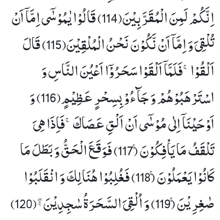
اِنَّكُمْ لَمِنَ الْمُقَرَّبِیْنَ(114) قَالُوْا یٰمُوْسٰۤى اِمَّاۤ اَنْ
تُلْقِیَ وَ اِمَّاۤ اَنْ نَّكُوْنَ نَحْنُ الْمُلْقِیْنَ(115) قَالَ
اَلْقُوْاۚ-فَلَمَّاۤ اَلْقَوْا سَحَرُوْۤا اَعْیُنَ النَّاسِ وَ
اسْتَرْهَبُوْهُمْ وَ جَآءُوْ بِسِحْرٍ عَظِیْمٍ(116) وَ
اَوْحَیْنَاۤ اِلٰى مُوْسٰۤى اَنْ اَلْقِ عَصَاكَۚ-فَاِذَا هِیَ
تَلْقَفُ مَا یَاْفِكُوْنَۚ (117) فَوَقَعَ الْحَقُّ وَ بَطَلَ مَا
كَانُوْا یَعْمَلُوْنَۚ (118) فَغُلِبُوْا هُنَالِكَ وَ انْقَلَبُوْا
صٰغِرِیْنَۚ (119) وَ اُلْقِیَ السَّحَرَةُ سٰجِدِیْنَﭕ(120)