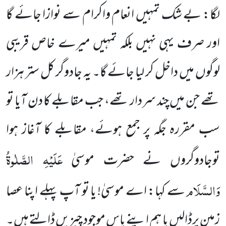
لگا: بے شک تمہیں انعام واکرام سے نوازا جائے گا
اور صرف یہی نہیں بلکہ تمہیں میرے خاص قریبی
لوگوں میں داخل کر لیا جائے گا۔ یہ جادوگر کل ستر ہزار
تھے جن میں چند سردار تھے، جب مقابلے کا دن آیا تو
سب مقررہ جگہ پر جمع ہوئے، مقابلے کا آغاز ہوا
عَلَیْہِ الصَّلٰوۃُ
توجادوگروں نے حضرت موسیٰ
وَالسَّلَام
سے کہا: اے موسیٰ!
یا تو آپ پہلے اپنا عصا
زمین پرڈالیں یا ہم اپنے پاس موجود چیزیں ڈالتے ہیں۔