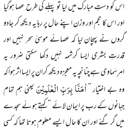
اس کو دستِ مبارک
میں لیا تو پہلے کی طرح عصا ہوگیا
اور اس کا حجم اور وزن اپنے حال پر رہا یہ دیکھ کر جادو
گروں نے پہچان لیا کہ عصائے موسیٰ سحر نہیں اور
قدرتِ بشری ایسا کرشمہ نہیں دکھا سکتی ضرور یہ
امرِسَماوی ہے چنانچہ یہ معجزہ دیکھ کران پر ایسا اثر ہوا کہ
اٰمَنَّا بِرَبِّ الْعٰلَمِیْنَ
وہ بے اختیار ’’
یعنی ہم تمام
جہانوں کے رب پر ایمان لائے
‘‘ کہتے ہوئے سجدے
میں گر گئے اور ان کا حال ایسے معلوم ہوتا تھا کہ کسی