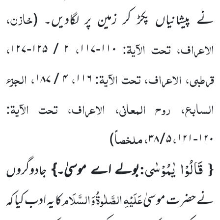
خازن،
نے پیشانیاں پکڑ کر زمین پر لگادیں۔
(
الاعراف، تحت الآیۃ:
،
،
۱۲۷
-
۱۲۵
/
۲
۱۱۷
-
۱۱۰
قرطبی، الاعراف، تحت الآیۃ:
،
، الجزء
۱۸۷
/
۴
۱۱۶
السابع، روح المعانی، الاعراف، تحت الآیۃ:
،
، ملخصاً
)
۳۸
/
۵
۱۲۱
-
۱۲۰
قَالُوْا یٰمُوْسٰى
:
{
بولے اے موسیٰ۔}
جادوگروں
عَلَیْہِ الصَّلٰوۃُ وَالسَّلَام
نے حضرت موسیٰ
کا یہ ادب کیا کہ