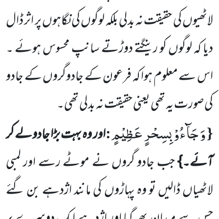
لاٹھیوں کی حقیقت نہ بدلی بلکہ لوگوں کی نگاہوں پر اثر ڈال
دیا کہ لوگوں کو رینگتے
دوڑتے سانپ محسوس ہوئے ۔
اس سے معلوم ہوا کہ فرعون کے جادوگروں کے جادو
کی صورت یہ تھی یعنی حقیقت نہ بدلی تھی۔
وَ جَآءُوْ بِسِحْرٍ عَظِیْمٍ
:
{
اور وہ بہت بڑا جادولے کر
آئے۔}
جب جادو گروں نے موٹے رسے اور لمبی
لاٹھیاں ڈالیں
تو وہ پہاڑوں کی مانند اژدہے بن گئے
جس سے میدان بھر گیا اور اژدہے ایک دوسرے پر