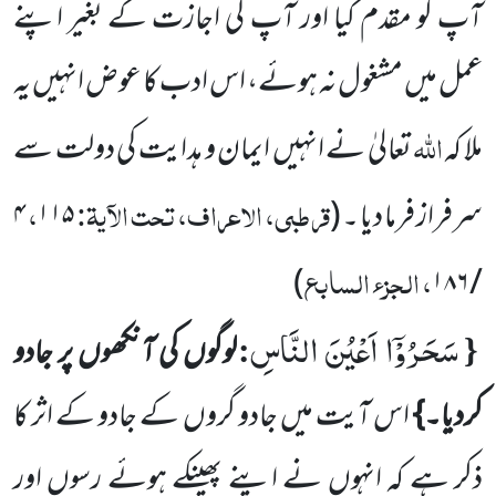
آپ کو مقدم
کیا اور آپ کی اجازت کے بغیر اپنے
عمل میں مشغول نہ ہوئے، اس ادب کا عوض انہیں یہ
اللہ
ملا کہ
تعالیٰ نے انہیں ایمان
و ہدایت کی دولت سے
قرطبی، الاعراف، تحت الآیۃ:
،
سرفراز فرما دیا ۔
(
۱۱۵
۴
، الجزء السابع
)
۱۸۶
/
سَحَرُوْۤا اَعْیُنَ النَّاسِ
:
{
لوگوں کی آنکھوں پر جادو
کردیا۔}
اس آیت میں جادو گروں کے جادو کے اثر کا
ذکر ہے کہ انہوں نے اپنے پھینکے ہوئے رسوں اور