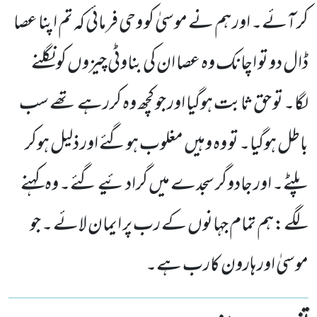
کر آئے۔ اور ہم نے موسیٰ کو وحی فرمائی کہ تم اپنا عصا
ڈال دو تو اچانک وہ عصا ان کی بناوٹی چیزوں کو نگلنے
لگا۔ تو حق ثابت ہوگیا اور جو کچھ وہ کررہے تھے سب
باطل ہوگیا۔ تو وہ وہیں مغلوب ہوگئے اور ذلیل ہوکر
پلٹے۔ اور جادوگر سجدے میں گرادئیے گئے۔ وہ کہنے
لگے:ہم تمام جہانوں کے رب پر ایمان لائے ۔ جو
موسیٰ اور ہارون کارب ہے۔