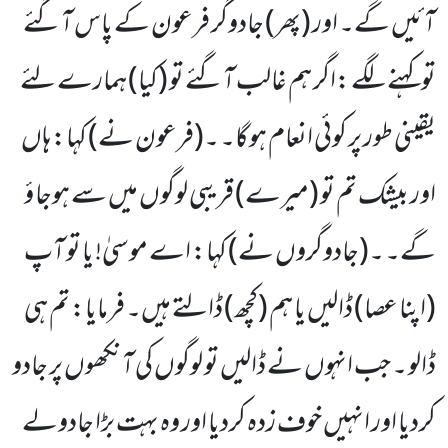
آئیں گے۔ اور (پھر) جادوگر فرعون کے پاس آگئے
تو کہنے لگے :اگر ہم غالب آگئے تو (کیا) ہمارے لئے
یقینی طور پر کوئی انعام ہوگا۔ ۔(فرعون نے) کہا: ہاں
اور بیشک تم تو (میرے) قریبی لوگوں میں سے ہوجا ؤ
گے۔ ۔(جادوگروں نے) کہا: اے موسیٰ! یا تو آپ
(اپنا عصا) ڈالیں یا ہم (کچھ) ڈالتے ہیں۔ فرمایا: تم ہی
ڈالو ۔ جب انہوں نے ڈالیں تو لوگوں کی آنکھوں پر جادو
کردیا اور انہیں خوف زدہ کردیا اور وہ بہت بڑا جادولے