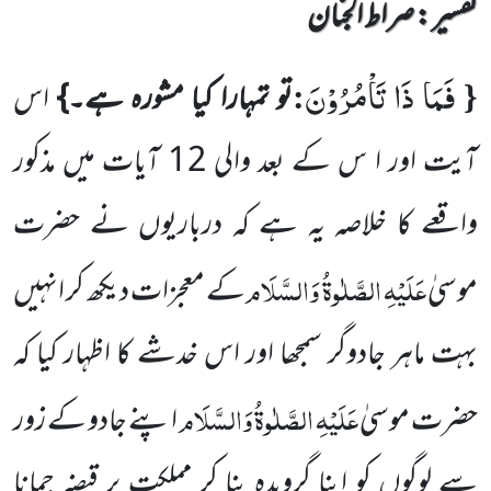
تفسیر : ‎صراط الجنان
فَمَا ذَا تَاْمُرُوْنَ
:
{
تو تمہارا کیا مشورہ ہے۔}
اس
آیت اور ا س کے بعد والی
12
آیات میں مذکور
واقعے کا خلاصہ یہ ہے
کہ درباریوں نے حضرت
عَلَیْہِ الصَّلٰوۃُ وَالسَّلَام
موسیٰ
کے معجزات دیکھ کر انہیں
بہت ماہر جادوگر سمجھا اور اس خدشے کا اظہار
کیا کہ
عَلَیْہِ الصَّلٰوۃُ وَالسَّلَام
حضرت موسیٰ
اپنے جادو کے زور
سے لوگوں کو اپنا گرویدہ بنا کر مملکت پر قبضہ جمانا