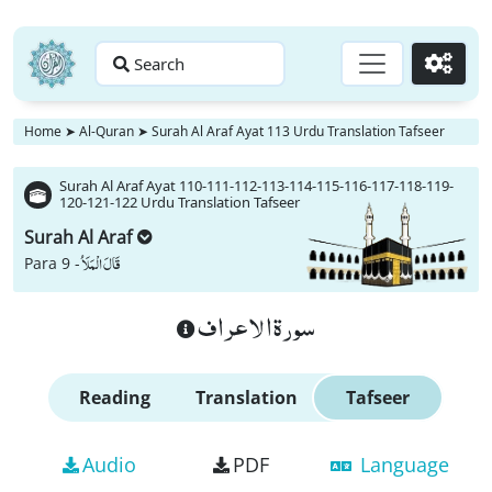
Search
Go
Home
➤
Al-Quran
➤
Surah Al Araf Ayat 113 Urdu Translation Tafseer
Surah Al Araf Ayat 110-111-112-113-114-115-116-117-118-119-
120-121-122 Urdu Translation Tafseer
Surah Al Araf
قَالَ الْمَلَاُ
Para 9 -
سورة الاعراف
Reading
Translation
Tafseer
Audio
PDF
Language