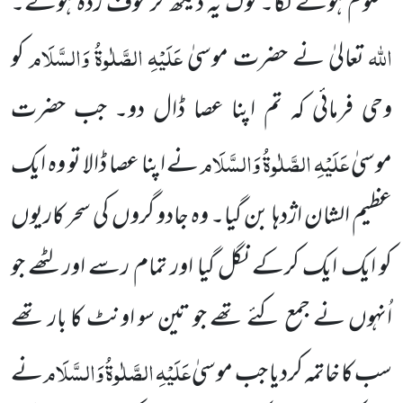
معلوم ہونے لگا۔ لوگ یہ دیکھ کر خوف زدہ ہوئے۔
اللہ
عَلَیْہِ الصَّلٰوۃُ وَالسَّلَام
تعالیٰ نے حضرت موسیٰ
کو
وحی فرمائی کہ تم اپنا عصا ڈال دو۔ جب حضرت
عَلَیْہِ الصَّلٰوۃُ وَالسَّلَام
موسیٰ
نے اپنا عصا ڈالا تو وہ ایک
عظیم الشان اژدہا بن گیا۔ وہ جادو گروں کی سحر کاریوں
کو ایک ایک کرکے نگل گیا اور تمام رسے اور لٹھے
جو
اُنہوں نے جمع کئے تھے جو تین سو اونٹ کا بار تھے
عَلَیْہِ الصَّلٰوۃُ وَالسَّلَام
سب کا خاتمہ کردیا جب موسیٰ
نے