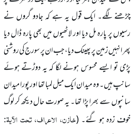
چڑھنے لگے۔ ایک قول یہ ہے کہ جادو گروں نے
رسیوں پر پارہ مل دیا اور لاٹھیوں میں بھی پارہ ڈال دیا
پھر انہیں زمین پر پھینک دیا، جب ان پر سورج
کی روشنی
پڑی تو ایسے محسوس ہونے لگا کہ یہ دوڑتے ہوئے
سانپ ہیں۔ وہ میدان ایک میل لمبا تھا اور پورا میدان
سانپوں
سے بھرا پڑا تھا۔ یہ صورت حال دیکھ کر لوگ
خازن، الاعراف، تحت الآیۃ:
خوف زدہ ہو گئے۔
(