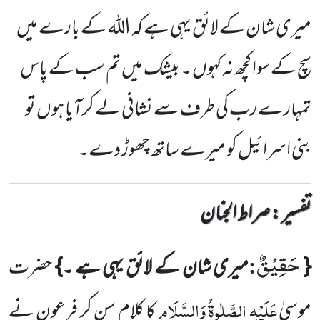
میری شان کے لائق یہی ہے کہ اللہ کے بارے میں
سچ کے سوا کچھ نہ کہوں ۔ بیشک میں تم سب کے پاس
تمہارے رب کی طرف سے نشانی لے کرآیا ہوں تو
بنی اسرائیل کو میرے ساتھ چھوڑ دے۔
تفسیر : ‎صراط الجنان
حَقِیْقٌ
:
{
میری شان کے لائق یہی ہے ۔}
حضرت
عَلَیْہِ الصَّلٰوۃُ وَالسَّلَام
موسیٰ
کا کلام سن کر فرعون نے