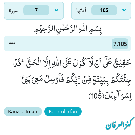
اٰياتها
سورۃ
7
105
بِسْمِ اللّٰهِ الرَّحْمٰنِ الرَّحِیْمِ
7.105
حَقِیْقٌ عَلٰۤى اَنْ لَّاۤ اَقُوْلَ عَلَى اللّٰهِ اِلَّا الْحَقَّؕ-قَدْ
جِئْتُكُمْ بِبَیِّنَةٍ مِّنْ رَّبِّكُمْ فَاَرْسِلْ مَعِیَ بَنِیْۤ
اِسْرَآءِیْلَﭤ(105)
Kanz ul Iman
Kanz ul Irfan
کنزالعرفان