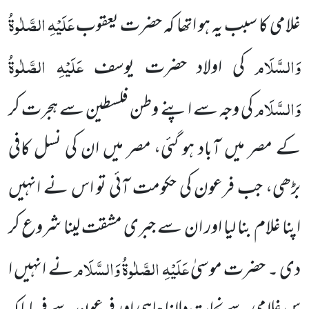
عَلَیْہِ الصَّلٰوۃُ
غلامی کا سبب یہ ہو اتھا کہ حضرت یعقوب
وَالسَّلَام
عَلَیْہِ الصَّلٰوۃُ
کی اولاد حضرت یوسف
وَالسَّلَام
کی وجہ سے اپنے وطن فلسطین سے ہجرت کر
کے مصر میں آباد ہو گئی، مصر میں ان کی نسل کافی
بڑھی، جب فرعون کی حکومت آئی تو اس نے انہیں
اپنا غلام بنا لیا اور ان سے جبری مشقت لینا شروع کر
عَلَیْہِ الصَّلٰوۃُ وَالسَّلَام
دی ۔ حضرت موسیٰ
نے انہیں ا