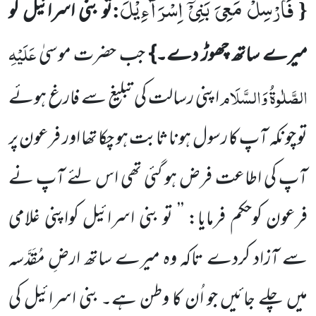
فَاَرْسِلْ مَعِیَ بَنِیْۤ اِسْرَآءِیْلَ
:
{
تو بنی اسرائیل کو
عَلَیْہِ
میرے ساتھ چھوڑ دے۔}
جب حضرت موسیٰ
الصَّلٰوۃُ وَالسَّلَام
اپنی
رسالت کی تبلیغ سے فارغ ہوئے
تو چونکہ آپ کا رسول ہونا ثابت ہو چکا تھا اور فرعون پر
آپ کی اطاعت فرض ہو گئی تھی اس
لئے آپ نے
فرعون کوحکم فرمایا: ’’ تو بنی اسرائیل کواپنی غلامی
سے آزاد کردے تاکہ وہ میرے ساتھ ارضِ مُقَدَّسہ
میں چلے جائیں
جو اُن کا وطن ہے۔ بنی اسرائیل کی