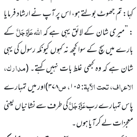
کہا: تم جھوٹ بولتے
ہو، اس پر آپ نے ارشاد
فرمایا
اللہ
عَزَّوَجَلَّ
: ’’میری شان کے لائق
یہی ہے کہ
کے
بارے میں سچ کے سوا کچھ نہ کہوں کیونکہ
رسول کی یہی
مدارک،
شان ہے
کہ وہ کبھی غلط بات نہیں کہتے۔
(
الاعراف، تحت الآیۃ:
، ص
۱۰۵
۳۷۸
)
اور میں تمہارے
عَزَّوَجَلَّ
پاس تمہارے رب
کی طرف سے نشانیاں
یعنی
معجزات لے کرآیا ہوں۔