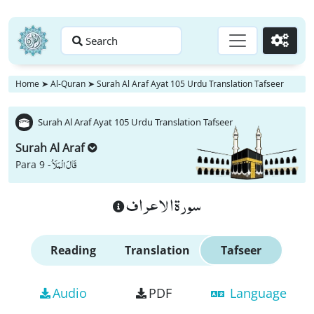
Search
Go
Home
➤
Al-Quran
➤
Surah Al Araf Ayat 105 Urdu Translation Tafseer
Surah Al Araf Ayat 105 Urdu Translation Tafseer
Surah Al Araf
قَالَ الْمَلَاُ
Para 9 -
سورة الاعراف
Reading
Translation
Tafseer
Audio
PDF
Language