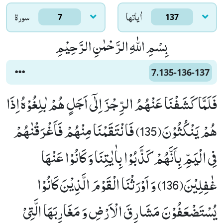
اٰياتها
سورۃ
7
137
بِسْمِ اللّٰهِ الرَّحْمٰنِ الرَّحِیْمِ
7.135-136-137
فَلَمَّا كَشَفْنَا عَنْهُمُ الرِّجْزَ اِلٰۤى اَجَلٍ هُمْ بٰلِغُوْهُ اِذَا
هُمْ یَنْكُثُوْنَ(135) فَانْتَقَمْنَا مِنْهُمْ فَاَغْرَقْنٰهُمْ
فِی الْیَمِّ بِاَنَّهُمْ كَذَّبُوْا بِاٰیٰتِنَا وَ كَانُوْا عَنْهَا
غٰفِلِیْنَ(136) وَ اَوْرَثْنَا الْقَوْمَ الَّذِیْنَ كَانُوْا
یُسْتَضْعَفُوْنَ مَشَارِقَ الْاَرْضِ وَ مَغَارِبَهَا الَّتِیْ