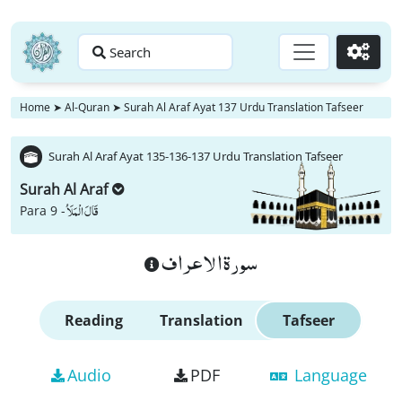
Search
Go
Home
➤
Al-Quran
➤
Surah Al Araf Ayat 137 Urdu Translation Tafseer
Surah Al Araf Ayat 135-136-137 Urdu Translation Tafseer
Surah Al Araf
قَالَ الْمَلَاُ
Para 9 -
سورة الاعراف
Reading
Translation
Tafseer
Audio
PDF
Language