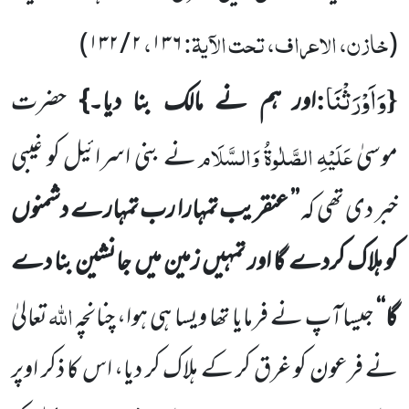
خازن، الاعراف، تحت الآیۃ:
،
)
۱۳۲
/
۲
۱۳۶
(
وَاَوْرَثْنَا
:
{
اور ہم نے مالک بنا دیا۔}
حضرت
عَلَیْہِ الصَّلٰوۃُ وَالسَّلَام
موسیٰ
نے بنی اسرائیل کو غیبی
خبر دی تھی کہ
’’ عنقریب تمہارا رب تمہارے دشمنوں
کو ہلاک کردے گا اور تمہیں زمین میں جانشین بنا دے
اللہ
گا‘‘
جیساآپ نے فرمایا تھا ویسا ہی ہوا، چنانچہ
تعالیٰ
نے فرعون کو غرق کر کے ہلاک کر دیا، اس کا ذکر اوپر