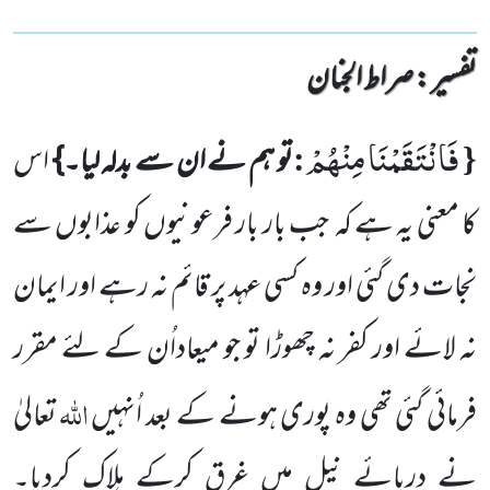
تفسیر : ‎صراط الجنان
فَانْتَقَمْنَا مِنْهُمْ
:
{
تو ہم نے ان سے بدلہ لیا۔}
اس
کا معنی یہ ہے کہ
جب بار بار فرعونیوں کو عذابوں سے
نجات دی گئی
اور وہ کسی عہد پر قائم نہ رہے اور ایمان
نہ لائے اور کفر نہ چھوڑا تو جو میعاداُن کے لئے مقرر
اللہ
فرمائی گئی تھی وہ پوری ہونے کے بعد اُنہیں
تعالیٰ
نے دریائے نیل میں غرق کرکے ہلاک کردیا۔