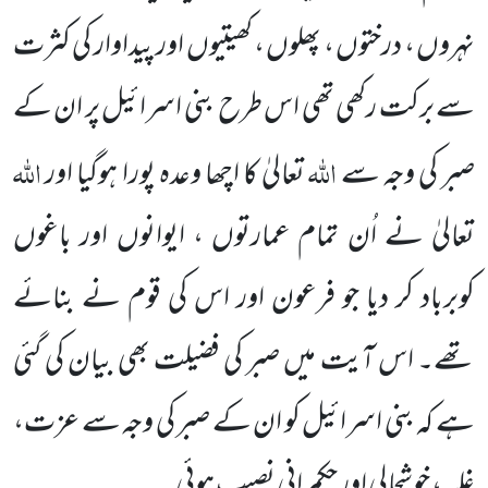
نہروں ، درختوں ، پھلوں ، کھیتیوں
اور پیداوار کی کثرت
سے برکت رکھی تھی اس طرح
بنی اسرائیل پر ان کے
اللہ
اللہ
صبر کی وجہ سے
تعالیٰ کا اچھا وعدہ پورا ہوگیا اور
تعالیٰ نے اُن تمام عمارتوں ، ایوانوں اور باغوں
کوبرباد کر دیا جو فرعون اور اس کی قوم نے بنائے
تھے۔ اس آیت میں صبر کی فضیلت بھی بیان کی گئی
ہے کہ بنی اسرائیل کو ان کے صبر کی وجہ سے عزت،
غلبہ، خوشحالی اور حکمرانی نصیب ہوئی۔