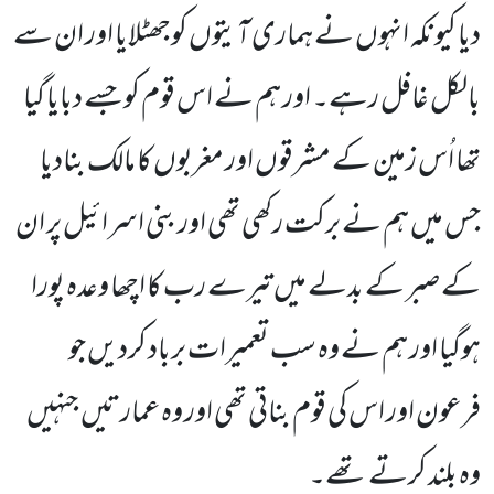
دیا کیونکہ انہوں نے ہماری آیتوں کوجھٹلایا اور ان سے
بالکل غافل رہے۔ اور ہم نے اس قوم کو جسے دبایا گیا
تھا اُس زمین کے مشرقوں اور مغربوں کا مالک بنادیا
جس میں ہم نے برکت رکھی تھی اور بنی اسرائیل پر ان
کے صبر کے بدلے میں تیرے رب کا اچھا وعدہ پورا
ہوگیا اور ہم نے وہ سب تعمیرات برباد کردیں جو
فرعون اور اس کی قوم بناتی تھی اور وہ عمارتیں جنہیں
وہ بلند کرتے تھے۔