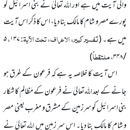
اللہ
والی آیت میں ہے اور
تعالیٰ نے بنی اسرائیل کو
پورے مصرو شام کا مالک بنا دیا، اس کا ذکر اس آیت
تفسیر کبیر، الاعراف، تحت الآیۃ:
،
میں ہے۔
(
۱۳۷
۵
، ملتقطاً
)
۳۴۸
/
اس آیت کا خلاصہ یہ ہے کہ فرعون کے غرق ہو
اللہ
جانے کے بعد
تعالیٰ نے فرعون کے مَظالِم کا شکار
بنی اسرائیل
کو سرزمین کے مشرق و مغرب یعنی
مصر
اللہ
و شام کا مالک بنا دیا۔ اس سر زمین میں
تعالیٰ نے