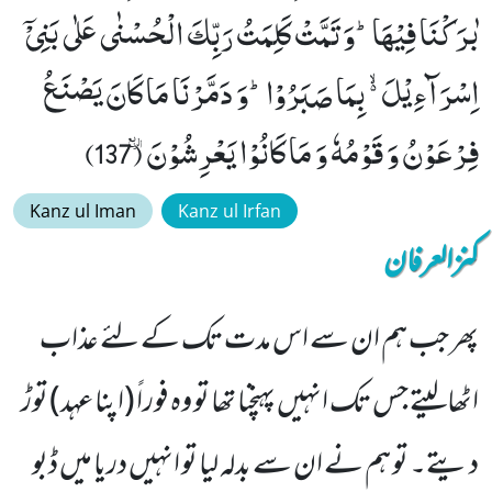
بٰرَكْنَا فِیْهَاؕ-وَ تَمَّتْ كَلِمَتُ رَبِّكَ الْحُسْنٰى عَلٰى بَنِیْۤ
اِسْرَآءِیْلَ ﳔ بِمَا صَبَرُوْاؕ-وَ دَمَّرْنَا مَا كَانَ یَصْنَعُ
فِرْعَوْنُ وَ قَوْمُهٗ وَ مَا كَانُوْا یَعْرِشُوْنَٛ (137)
Kanz ul Iman
Kanz ul Irfan
کنزالعرفان
پھر جب ہم ان سے اس مدت تک کے لئے عذاب
اٹھالیتے جس تک انہیں پہنچنا تھا تو وہ فوراً (اپنا عہد) توڑ
دیتے۔ تو ہم نے ان سے بدلہ لیا تو انہیں دریا میں ڈبو