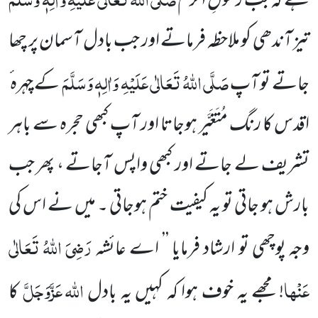
ہے کہ جب رسولِ اکرم
تیز آندھی کو ملاحظہ فرماتے اور جب بادل آسمان پر چھا
صَلَّی اللہُ تَعَالٰی عَلَیْہِ وَاٰلِہٖ وَسَلَّمَ
جاتے تو آپ
کے چہرہ ٔ
اقدس کا رنگ مُتَغَیَّر ہوجاتا اور آپ کبھی حجرہ سے باہر
تشریف لے جاتے اور کبھی واپس آجاتے ، پھر جب
بارش ہو جاتی تو یہ کیفیت ختم ہوجاتی ۔ میں نے اس کی
رَضِیَ اللہُ تَعَالٰی
وجہ پوچھی تو ارشاد فرمایا ’’ اے عائشہ
عَنْھا
اللہ
عَزَّوَجَلَّ
! مجھے یہ خوف ہوا کہ کہیں یہ بادل
کا