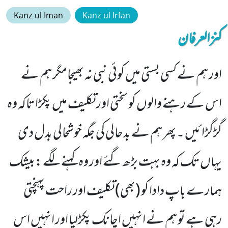
Kanz ul Iman
Kanz ul Irfan
کنزالعرفان
اور ہم نے کسی بستی میں کوئی نبی نہ بھیجامگر ہم نے
اس کے رہنے والوں کو سختی اور تکلیف میں پکڑا تاکہ وہ
گڑگڑائیں ۔ پھر ہم نے بدحالی کی جگہ خوشحالی بدل دی
یہاں تک کہ وہ بہت بڑھ گئے اور وہ کہنے لگے :بیشک
ہمارے باپ دادا کو (بھی) تکلیف اور راحت پہنچتی
رہی ہے تو ہم نے انہیں اچانک پکڑلیا اور انہیں اس