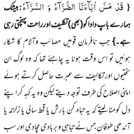
قَدْ مَسَّ اٰبَآءَنَا الضَّرَّآءُ وَ السَّرَّآءُ
:
{
بیشک
ہمارے باپ دادا کو(بھی) تکلیف اورراحت پہنچتی رہی
ہے۔}
جب نافرمان قومیں مصائب وآلام کا شکار
ہوئیں تو اس وقت ہونا یہ چاہئے تھا کہ وہ لوگ ان
سختیوں اور تکالیف سے عبرت حاصل کرتے ہوئے
اپنی اصلاح کی طرف توجہ دیتے لیکن وہ یہ کہہ کر اپنے
دل کومنا لیتے کہ یہ تباہ کن بارش یا قحط سالی یا زلزلہ یا
آندھی طوفان جس نے تباہی و بربادی مچادی اور سب