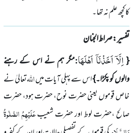
کا کچھ علم نہ تھا۔
تفسیر : ‎صراط الجنان
اِلَّاۤ اَخَذْنَاۤ اَهْلَهَا
:
{
مگر ہم نے اس کے رہنے
اللہ
والوں کوپکڑا۔}
اس سے پہلی آیات میں
تعالیٰ نے
خاص قوموں یعنی حضرت نوح، حضرت ہود، حضرت
عَلَیْہِمُ الصَّلٰوۃُ
صالح ،حضرت لوط اور حضرت شعیب
وَالسَّلَام
کی قوموں کے تفصیلی حالات اور ان کے کفر و