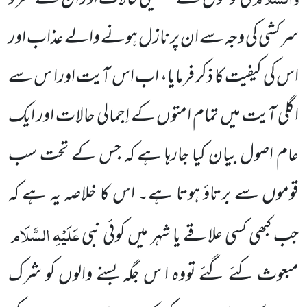
سرکشی کی وجہ سے ان پر نازل ہونے والے عذاب اور
اس کی کیفیت کا ذکر فرمایا، اب اس آیت اورا س سے
اگلی آیت میں تمام امتوں کے اِجمالی حالات اور ایک
عام اصول بیان کیا جارہا ہے کہ جس کے تحت سب
قوموں سے برتاؤ ہوتا ہے۔ اس کا خلاصہ یہ ہے کہ
عَلَیْہِ السَّلَام
جب کبھی کسی علاقے یا شہر میں کوئی نبی
مبعوث کئے گئے تووہ ا س جگہ بسنے والوں کو شرک