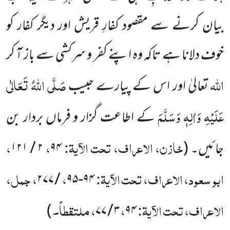
بیان کرنے سے مقصود کفارِ قریش اور دیگر کفار کو
خوف دلانا ہے تاکہ وہ اپنے کفر و سرکشی سے باز آ کر
اللہ
صَلَّی اللہُ تَعَالٰی
تعالیٰ اور اس کے پیارے حبیب
عَلَیْہِ وَاٰلِہٖ وَسَلَّمَ
کے اطاعت گزار و فرماں بردار بن
خازن، الاعراف، تحت الآیۃ:
،
،
جائیں۔
(
۹۴
۲ / ۱۲۱
ابو سعود، الاعراف، تحت الآیۃ:
،
، جمل،
/ ۲۷۷
۹۴-۹۵
الاعراف، تحت الآیۃ:
،
، ملتقطاً۔
)
۳ / ۷۷
۹۴