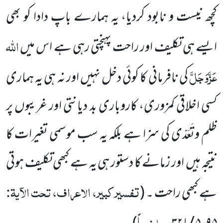
کچھ نیست و نابود کردیا، یہ ہمارے باپ دادا کو بھی
اللہ
ایسے ہی تکلیف اور راحت پہنچتی رہی ہے اس میں
عَزَّوَجَلَّ
کی نافرمانی کا کوئی دخل نہیں اور نہ ہی یہ ہماری
کسی اخلاقی کمزوری، کاروباری بد دیانتی اور غریبوں پر
ظلم وتَعَدّی کی سزا ہے بلکہ یہ سب موسمی تغیرات کا
نتیجہ ہیں اور زمانے کا دستور ہی یہ ہے کبھی تکلیف ہوتی
تفسیر کبیر، الاعراف، تحت الآیۃ:
ہے کبھی راحت ۔
(
،
، ملخصاً