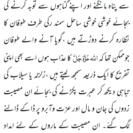
سے پناہ مانگنے اور اپنے گناہوں سے توبہ کرنے کی
بجائے خوشی خوشی ساحل سمند رکی طرف طوفان کا
نظارہ کرنے دوڑتے ہیں ،گویا آنے والے طوفان
اللہ
عَزَّوَجَلَّ
جوممکن تھا کہ
کا عذاب ہوں اسے بھی اپنی
تفریح کا ایک ذریعہ سمجھ لیتے ہیں ،زلزلہ یا سیلاب کی
تباہی دیکھ کر عبرت پکڑنے کی بجائے ان مصیبت
زدوں کی جان و مال اور عزت وآبرو پر ڈاکے ڈالنے
لگ گئے۔ ان مصیبت کے ماروں کے لئے امداد