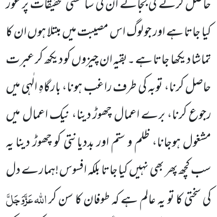
حاصل کرنے کی بجائے ان کی سائنسی تحقیقات پر غور
کیا جاتا ہے اور جو لوگ اس مصیبت میں مبتلا ہوں ان کا
تماشا دیکھا جاتا ہے ۔بقیہ ان چیزوں کو دیکھ کر عبرت
حاصل کرنا، توبہ کی طرف راغب ہونا، بارگاہِ الٰہی میں
رجوع کرنا، برے اعمال چھوڑ دینا، نیک اعمال میں
مشغول ہوجانا، ظلم و ستم اور بددیانتی کو چھوڑ دینا یہ
سب کچھ پھر بھی نہیں کیا جاتا بلکہ افسوس !ہمارے دل
اللہ
عَزَّوَجَلَّ
کی سختی کا تو یہ عالم ہے کہ طوفان کا سن کر