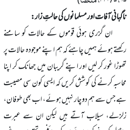
)
۵ / ۳۲۱
۹۵
ناگہانی آفات اور مسلمانوں کی حالتِ زار:
ان گزری ہوئی قوموں کے حالات کو سامنے
رکھتے ہوئے ہمیں چاہئے کہ ہم اپنے موجودہ حالات پر
تھوڑا غور کر لیں اور اپنے گریبان میں جھانک کر اپنا
محاسبہ کرنے کی کوشش کریں کہ ایسی کون سی مصیبت
ہے جس سے ہم دوچار نہیں ہوئے، اب بھی طوفان،
زلزلے، سیلاب آتے ہیں لیکن ان سے عبرت