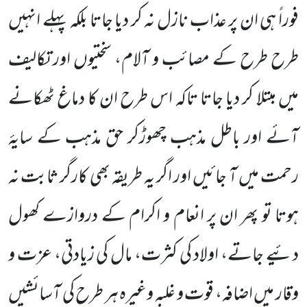
فوراً ہی ان پر عذاب نازل نہ کر دیا جاتا بلکہ پہلے انہیں
طرح طرح کے مصائب و آلام، سختیوں اور تکالیف
میں مبتلا کر دیا جاتا تاکہ اس طرح ان کا دماغ ٹھکانے
آئے اور باطل مذہب چھوڑکر حق مذہب کے سایۂ
رحمت میں آ جائیں اور اگر یہ طریقہ بھی کارگر ثابت نہ
ہوتا تو پھر ان پر انعام و اکرام کے دروازے کھول
دئیے جاتے، اولاد کی کثرت، مال کی زیادتی، عزت و
وقار میں اضافہ، قوت و غلبہ وغیرہ ہر طرح کی آسائشیں