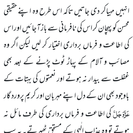
انہیں مہیاکر دی جاتیں تاکہ اس طرح وہ اپنے حقیقی
محسن کو پہچان کر اس کی نافرمانی سے باز آجائیں اور اس
کی اطاعت و فرماں برداری اختیار کر لیں لیکن اگر وہ
مصائب و آلام کے پہاڑ ٹوٹ پڑنے کے بعد بھی
غفلت سے بیدار نہ ہوتے اور نعمتوں کی بہتات کے
باوجود بھی ان کے دل اپنے مہربان اور کریم پرورد گار
عَزَّوَجَلَّ
کی اطاعت و فرماں برداری کی طرف مائل نہ
ہوتے تو وہ عذابِ الٰہی کے مستحق ٹھہرتے۔ یہ سب