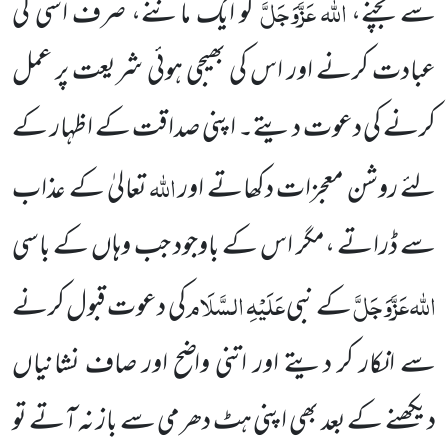
اللہ
عَزَّوَجَلَّ
سے بچنے،
کو ایک ماننے، صرف اسی کی
عبادت کرنے اور اس کی بھیجی ہوئی شریعت پر عمل
کرنے کی دعوت دیتے۔ اپنی صداقت کے اظہار کے
اللہ
لئے روشن معجزات دکھاتے اور
تعالیٰ کے عذاب
سے ڈراتے ،مگر اس کے باوجود جب وہاں کے باسی
اللہ
عَزَّوَجَلَّ
عَلَیْہِ السَّلَام
کے نبی
کی دعوت قبول کرنے
سے انکار کر دیتے اور اتنی واضح اور صاف نشانیاں
دیکھنے کے بعد بھی اپنی ہٹ دھرمی سے باز نہ آتے تو