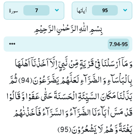
اٰياتها
سورۃ
7
95
بِسْمِ اللّٰهِ الرَّحْمٰنِ الرَّحِیْمِ
7.94-95
وَ مَاۤ اَرْسَلْنَا فِیْ قَرْیَةٍ مِّنْ نَّبِیٍّ اِلَّاۤ اَخَذْنَاۤ اَهْلَهَا
بِالْبَاْسَآءِ وَ الضَّرَّآءِ لَعَلَّهُمْ یَضَّرَّعُوْنَ(94) ثُمَّ
بَدَّلْنَا مَكَانَ السَّیِّئَةِ الْحَسَنَةَ حَتّٰى عَفَوْا وَّ قَالُوْا
قَدْ مَسَّ اٰبَآءَنَا الضَّرَّآءُ وَ السَّرَّآءُ فَاَخَذْنٰهُمْ
بَغْتَةً وَّ هُمْ لَا یَشْعُرُوْنَ(95)