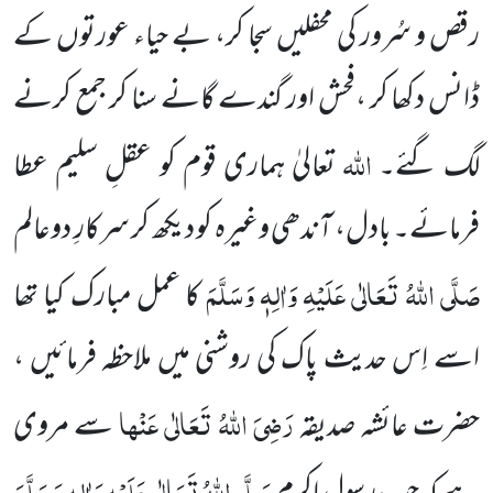
رقص و سُرور کی محفلیں سجا کر، بے حیاء عورتوں کے
ڈانس دکھا کر ،فحش اور گندے گانے سنا کر جمع کرنے
اللہ
لگ گئے۔
تعالیٰ ہماری قوم کو عقلِ سلیم عطا
فرمائے۔ بادل، آندھی وغیرہ کو دیکھ کر سرکارِ دوعالم
صَلَّی اللہُ تَعَالٰی عَلَیْہِ وَاٰلِہٖ وَسَلَّمَ
کا عمل مبارک کیا تھا
اسے اِس حدیث پاک کی روشنی میں ملاحظہ فرمائیں ،
رَضِیَ اللہُ تَعَالٰی عَنْہا
حضرت عائشہ صدیقہ
سے مروی
صَلَّی اللہُ تَعَالٰی عَلَیْہِ وَاٰلِہٖ وَسَلَّمَ