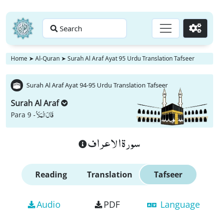
Search
Go
Home
➤
Al-Quran
➤
Surah Al Araf Ayat 95 Urdu Translation Tafseer
Surah Al Araf Ayat 94-95 Urdu Translation Tafseer
Surah Al Araf
قَالَ الْمَلَاُ
Para 9 -
سورة الاعراف
Reading
Translation
Tafseer
Audio
PDF
Language