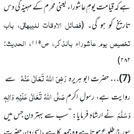
ہے کہ قیامت یومِ عاشوراء یعنی محرم کے مہینہ کی دس
فضائل الاوقات للبیہقی، باب
تاریخ کو ہو گی۔
(
تخصیص یوم عاشوراء بالذکر، ص
، الحدیث:
۱۱۹
)
۲۸۲
رَضِیَ اللہُ تَعَالٰی عَنْہُ
(
7
)…
حضرت ابو ہریرہ
سے
صَلَّی اللہُ تَعَالٰی عَلَیْہِ وَاٰلِہٖ
روایت ہے، رسولِ اکرم
وَسَلَّمَ
نے ارشاد فرمایا: ’’سب سے بہتر دن جس میں
سورج طلوع ہو تا ہے وہ جمعہ کا ہے ،اسی دن حضرت