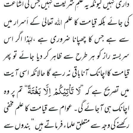
داری نہیں کیونکہ یہ علمِ شریعت نہیں جس کی اشاعت
اللہ
کی جائے بلکہ قیامت کا علم
تعالیٰ کے اَسرار میں
سے ہے جس کا چھپانا ضروری ہے ،لہٰذا اگر اس
سربستہ راز کو ہر طرح سے ظاہر کر دیا جائے تو پھر
قیامت کااچانک آناباقی نہ رہے گا حالانکہ اسی آیت
لَا تَاْتِیْكُمْ اِلَّا بَغْتَةً
میں تصریح ہے کہ ’’
‘‘ تم پر وہ
اچانک ہی آجائے
گی۔ عوام سے قیامت کا علم مخفی
رکھنے کی وجہ سے متعلق علماء فرماتے ہیں ’’ بندوں سے