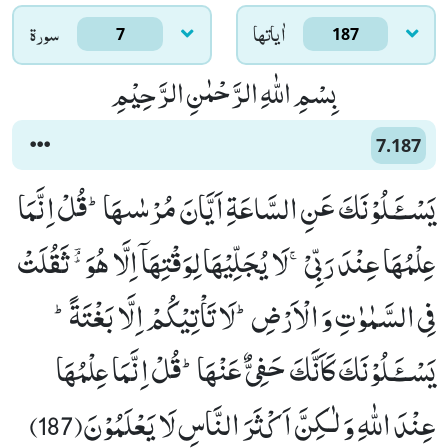
اٰياتها
سورۃ
7
187
بِسْمِ اللّٰهِ الرَّحْمٰنِ الرَّحِیْمِ
7.187
یَسْــٴَـلُوْنَكَ عَنِ السَّاعَةِ اَیَّانَ مُرْسٰىهَاؕ-قُلْ اِنَّمَا
عِلْمُهَا عِنْدَ رَبِّیْۚ-لَا یُجَلِّیْهَا لِوَقْتِهَاۤ اِلَّا هُوَ ﲪ ثَقُلَتْ
فِی السَّمٰوٰتِ وَ الْاَرْضِؕ-لَا تَاْتِیْكُمْ اِلَّا بَغْتَةًؕ-
یَسْــٴَـلُوْنَكَ كَاَنَّكَ حَفِیٌّ عَنْهَاؕ-قُلْ اِنَّمَا عِلْمُهَا
عِنْدَ اللّٰهِ وَ لٰـكِنَّ اَكْثَرَ النَّاسِ لَا یَعْلَمُوْنَ(187)