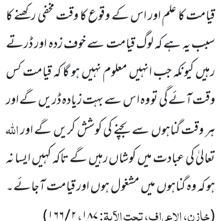
قیامت کا علم اور اس کے وقوع کا وقت
مخفی رکھنے کا
سبب یہ ہے کہ لوگ قیامت سے خوف زدہ اور ڈرتے
رہیں کیونکہ جب انہیں معلوم نہیں ہو گا کہ قیامت کس
وقت
آئے گی تو وہ ا س سے بہت زیادہ ڈریں گے اور
اللہ
ہر وقت گناہوں سے بچنے کی کوشش کریں گے اور
تعالیٰ کی عبادت میں کوشاں رہیں گے تاکہ کہیں ایسا نہ
ہو کہ وہ گناہوں میں مشغول ہوں اور قیامت آجائے۔
خازن، الاعراف، تحت الآیۃ:
،
)
۱۶۶
/
۲
۱۸۷
(