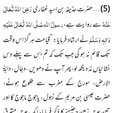
رَضِیَ اللہُ تَعَالٰی
(
5
)
…حضرت حذیفہ بن اسید غفاری
عَنْہُ
رسولُ اللہ
صَلَّی اللہُ تَعَالٰی عَلَیْہِ
سے روایت ہے،
وَاٰلِہٖ وَسَلَّمَ
نے ارشاد فرمایا: ’’قیامت ہر گز اس وقت
تک قائم نہ ہو گی جب تک کہ تم اس سے پہلے دس
نشانیاں نہ دیکھ لو،پھر آپ نے دھویں ،دجّال، دابَّۃُ
الارض، سورج کے مغرب سے طلوع ہونے،
حضرت عیسیٰ بن مریم کے نزول، یاجوج ماجوج کا اور
تین مرتبہ زمین دھنسنے کا ذکر فرمایا، ایک مرتبہ مشرق