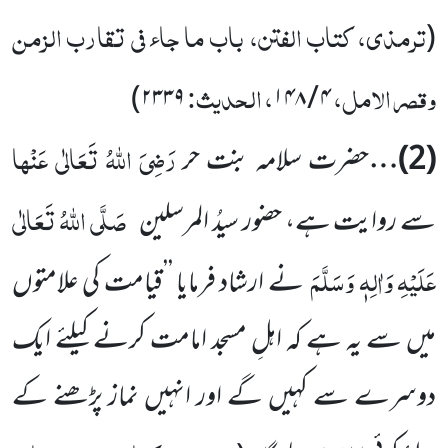
ترمذی، کتاب الفتن، باب ما جاء فی تقارب الزمن
(
وقصر الامل،
، الحدیث:
)
۲۳۳۹
۱۴۸
/
۴
رَضِیَ اللہُ تَعَالٰی عَنْھا
(
2
)…
حضرت سلامہ بنت حر
صَلَّی اللہُ تَعَالٰی
سے روایت ہے، حضور سیدُ المرسلین
عَلَیْہِ وَاٰلِہٖ وَسَلَّمَ
نے ارشاد
فرمایا ’’قیامت کی علامتوں
میں سے یہ ہے کہ اہلِ مسجد امامت کرنے کیلئے ایک
دوسرے سے کہیں گے اور انہیں نماز پڑھنے کے