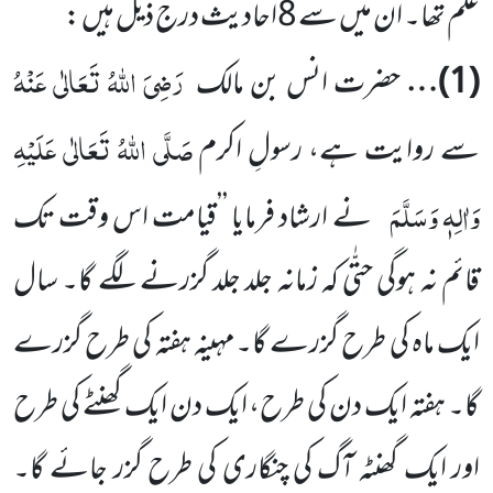
علم تھا۔ ان میں سے
8
اَحادیث درج ذیل ہیں :
رَضِیَ اللہُ تَعَالٰی عَنْ
ہُ
(
1
)…
حضرت انس بن مالک
صَلَّی اللہُ تَعَالٰی عَلَیْہِ
سے
روایت ہے، رسولِ اکرم
وَاٰلِہٖ وَسَلَّمَ
نے ارشاد فرمایا
’’قیامت اس وقت تک
قائم نہ ہوگی حتّٰی کہ زمانہ جلد جلد گزرنے لگے گا۔ سال
ایک ماہ کی طرح گزرے گا۔مہینہ ہفتہ کی
طرح گزرے
گا۔ ہفتہ ایک دن کی طرح، ایک دن ایک گھنٹے کی طرح
اور ایک گھنٹہ آگ کی چنگاری کی طرح گزر جائے گا۔