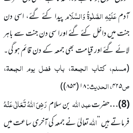
عَلَیْہِ الصَّلٰوۃُ وَالسَّلَام
آدم
پیدا کئے گئے، اسی دن
جنت میں داخل کئے گئے اورا سی دن جنت سے باہر
لائے گئے اور قیامت بھی جمعہ کے دن قائم ہو گی۔
مسلم، کتاب الجمعۃ، باب فضل یوم الجمعۃ،
(
ص
، الحدیث:
)
(۸۵۴)
۱۸
۴۲۵
عبد اللہ
رَضِیَ اللہُ تَعَالٰی عَنْہُ
(
8
)…
حضرت
بن سلام
اللہ
فرماتے ہیں ’’
تعالیٰ نے جمعہ کی آخری ساعت میں