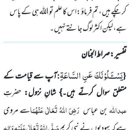
کر چکے ہیں ، تم فرماؤ :اس کا علم تو اللہ ہی کے پاس
ہے، لیکن اکثر لوگ جانتے نہیں۔
تفسیر : ‎صراط الجنان
یَسْــٴَـلُوْنَكَ عَنِ السَّاعَةِ
:
{
آپ سے قیامت کے
متعلق سوال کرتے ہیں۔} شانِ نزول:
حضرتِ
عبداللہ
رَضِیَ اللہُ تَعَالٰی عَنْہُمَا
بن عباس
سے مروی
صَلَّی اللہُ تَعَالٰی عَلَیْہِ وَاٰلِہٖ
ہے کہ یہودیوں نے نبی کریم