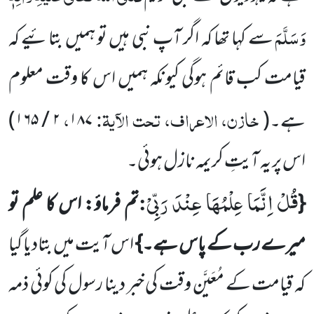
وَسَلَّمَ
سے کہا تھا کہ اگر آپ نبی ہیں تو ہمیں بتائیے کہ
قیامت کب قائم ہوگی کیونکہ ہمیں اس کا وقت معلوم
خازن، الاعراف، تحت الآیۃ:
،
ہے۔
(
۱۸۷
۲
/
۱۶۵
)
اس پر یہ آیتِ کریمہ نازل ہوئی۔
قُلْ اِنَّمَا عِلْمُهَا عِنْدَ رَبِّیْ
:
{
تم فرماؤ: اس کا علم تو
میرے رب کے پاس ہے۔}
اس آیت میں بتادیا گیا
کہ قیامت کے مُعَیَّن وقت کی خبر دینا رسول کی کوئی ذمہ