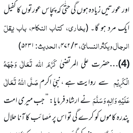
اور عورتیں زیادہ ہوں گی حتّٰی کہ پچاس عورتوں کا کفیل
بخاری، کتاب النکاح، باب یقلّ
ایک مرد ہو گا۔
(
الرجال ویکثر النسائ،
، الحدیث:
)
۵۲۳۱
۴۷۲
/
۳
کَرَّمَ اللہ تَعَالٰی وَجْہَہُ
(
4
)…
حضرت علی المرتضیٰ
الْکَرِیْم
صَلَّی اللہُ تَعَالٰی
سے روایت ہے ،نبیِّ اکرم
عَلَیْہِ وَاٰلِہٖ وَسَلَّمَ
نے ارشاد فرمایا: ’’ جب میری امت
پندرہ کاموں کو کرے گی تو اس پر مَصائب کا آنا حلال