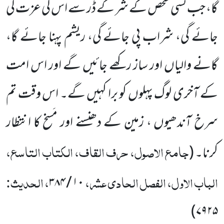
گا، جب کسی شخص کے شر کے ڈر سے اس کی عزت کی
جائے گی، شراب پی جائے گی، ریشم پہنا جائے گا،
گانے والیاں اور ساز رکھے جائیں گے اور اس امت
کے آخری لوگ پہلوں کو برا کہیں گے۔ اس وقت تم
سرخ آندھیوں ، زمین کے دھنسنے اور مَسخ کا انتظار
جامع الاصول، حرف القاف، الکتاب التاسع،
کرنا۔
(
الباب الاول، الفصل الحادی عشر،
، الحدیث:
۳۸۴
/
۱۰
)
۷۹۲۵