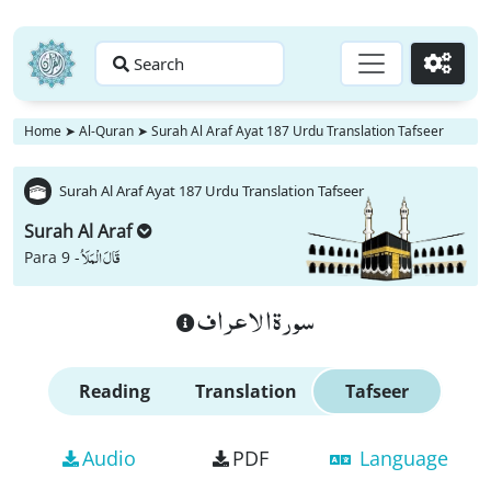
Search
Go
Home
➤
Al-Quran
➤
Surah Al Araf Ayat 187 Urdu Translation Tafseer
Surah Al Araf Ayat 187 Urdu Translation Tafseer
Surah Al Araf
قَالَ الْمَلَاُ
Para 9 -
سورة الاعراف
Reading
Translation
Tafseer
Audio
PDF
Language