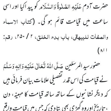
عَلَیْہِ الصَّلٰوۃُ وَالسَّلَام
حضرت آدم
کو پید اکیا اور اسی
کتاب الاسماء
ساعت میں قیامت قائم ہو گی۔
(
والصفات للبیہقی، باب بدء الخلق،
، رقم:
۲۵۰
/
۲
)
۸۱۱
صَلَّی اللہُ تَعَالٰی عَلَیْہِ وَاٰلِہٖ وَسَلَّمَ
حضور سید المرسَلین
نے قیامت کی اس قدر تفصیلی علامات بیان فرمائی ہیں
کہ دیگر نشانیوں کے ساتھ ساتھ قیامت کا مہینہ، دن
،تاریخ اور وہ گھڑی بھی بتا دی کہ جس میں قیامت واقع