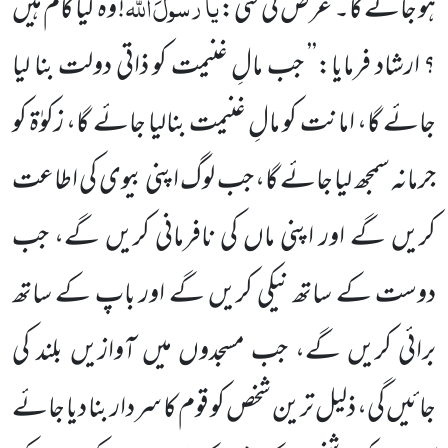
یا
رسولَ
اللہ
ہو جائے گا۔ عرض کی گئی:
! وہ کیا کام ہیں
؟ ارشاد فرمایا:’’ جب مالِ غنیمت کو ذاتی دولت بنا لیا
جائے گا، امانت کو مالِ غنیمت بنالیا جائے گا، زکوٰۃ کو
جرمانہ سمجھ لیا جائے گا، جب لوگ اپنی بیوی کی اطاعت
کریں گے اور اپنی ماں کی نافرمانی کریں گے، جب
دوست کے ساتھ نیکی کریں گے اور باپ کے ساتھ
برائی کریں گے، جب مسجدوں میں آوازیں بلند کی
جائیں گی، ذلیل ترین شخص کو قوم کا سردار بنا دیا جائے