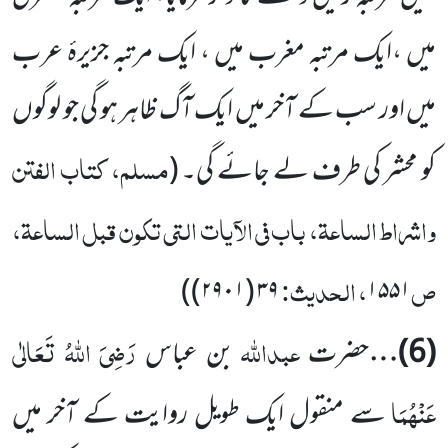
میں ،ایک مرتبہ مغرب میں ، ایک مرتبہ جزیرۂ عرب
میں اور سب کے آخر میں ایک آگ ظاہر ہو گی جو لوگوں
مسلم، کتاب الفتن
کو محشر کی طرف لے جائے گی۔
(
واشراط الساعۃ، باب فی الآیات التی تکون قبل الساعۃ،
ص
، الحدیث:
)
(۲۹۰۱)
۳۹
۱۵۵۱
عبداللہ
رَضِیَ اللہُ تَعَالٰی
(
6
)…
حضرت
بن عباس
عَنْہُمَا
سے منقول ایک طویل روایت کے آخر میں