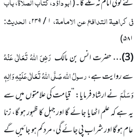
ابو داؤد، کتاب الصلاۃ، باب
لئے کوئی امام نہ ملے گا۔
(
فی کراہیۃ التدافع عن الامامۃ،
، الحدیث:
۲۳۹
/
۱
)
۵۸۱
رَضِیَ اللہُ تَعَالٰی عَنْہُ
(
3
)…
حضرت انس بن مالک
رسولُ اللہ
صَلَّی اللہُ تَعَالٰی عَلَیْہِ وَاٰلِہٖ
سے روایت ہے،
وَسَلَّمَ
نے ارشاد فرمایا: ’’ قیامت کی علامتوں میں سے
یہ ہے کہ علم اٹھایا جائے گا اور جہل کا ظہور ہو گا، زنا
عام ہو گا اور شراب پی جائے گی، مرد کم ہو جائیں گے