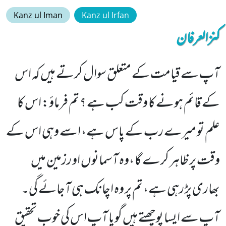
Kanz ul Iman
Kanz ul Irfan
کنزالعرفان
آپ سے قیامت کے متعلق سوال کرتے ہیں کہ اس
کے قائم ہونے کا وقت کب ہے ؟ تم فرماؤ: اس کا
علم تو میرے رب کے پاس ہے، اسے وہی اس کے
وقت پر ظاہر کرے گا ،وہ آسمانوں او رزمین میں
بھاری پڑ رہی ہے، تم پر وہ اچانک ہی آجائے گی۔
آپ سے ایسا پوچھتے ہیں گویا آپ اس کی خوب تحقیق