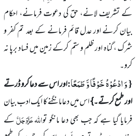
کے تشریف لانے، حق کی دعوت فرمانے، احکام
بیان کرنے اور عدل قائم فرمانے کے بعد
تم کفر و
شرک ، گناہ اور ظلم و ستم
کرکے زمین میں فساد برپا نہ
کرو۔
وَ ادْعُوْهُ خَوْفًا وَّ طَمَعًا
:
{
اور اس سے دعا کرو ڈرتے
اور طمع کرتے۔}
اس میں دعامانگنے کا ایک ادب بیان
اللہ
عَزَّوَجَلَّ
فرمایا گیا ہے کہ جب بھی دعا مانگو تو
کے