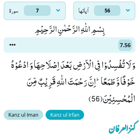
اٰياتها
سورۃ
7
56
بِسْمِ اللّٰهِ الرَّحْمٰنِ الرَّحِیْمِ
7.56
وَ لَا تُفْسِدُوْا فِی الْاَرْضِ بَعْدَ اِصْلَاحِهَا وَ ادْعُوْهُ
خَوْفًا وَّ طَمَعًاؕ-اِنَّ رَحْمَتَ اللّٰهِ قَرِیْبٌ مِّنَ
الْمُحْسِنِیْنَ(56)
Kanz ul Iman
Kanz ul Irfan
کنزالعرفان