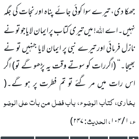
جھکا دی، تیرے سوا کوئی جائے پناہ اور نجات کی جگہ
اللہ
نہیں۔اے
! میں تیری کتاب پر ایمان لایاجو تو
نے
نازل فرمائی
اور تیرے نبی پر ایمان لایا جنہیں تو نے
بھیجا۔‘‘
(اگررات کو سوتے وقت یہ پڑھو گے تو)
اگر
اس رات میں مر گئے تو تم فطرت پر ہو گے۔
(
بخاری، کتاب الوضو ء، باب فضل من بات علی الوضو
ء،
، الحدیث:
)
۲۴۷
۱۰۴
/
۱