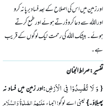
اور زمین میں اس کی اصلاح کے بعد فساد برپا نہ کرو
اوراللہ سے دعا کرو ڈرتے ہوئے اور طمع کرتے
ہوئے۔ بیشک اللہ کی رحمت نیک لوگوں کے قریب
ہے۔
تفسیر : ‎صراط الجنان
وَ لَا تُفْسِدُوْا فِی الْاَرْضِ
:
{
اور زمین میں فساد نہ
عَلَیْہِمُ الصَّلٰوۃُ وَالسَّلَام
پھیلاؤ۔}
یعنی اے لوگو! انبیاء