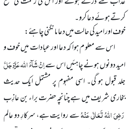
عذاب سے ڈرتے ہوئے اور اس کی رحمت کی طمع
کرتے ہوئے دعا کرو۔
خوف اور امید کی حالت میں دعا مانگنی چاہئے:
اس سے معلو م ہوا کہ دعا اور عبادات میں خوف و
اِنْ شَآءَ اللہ عَزَّوَجَلَّ
امید دونوں ہونے چاہئیں اس سے
جلد قبول
ہو گی۔ اسی مفہوم پر مشتمل ایک حدیث
بخاری شریف میں ہے چنانچہ حضرت براء بن عازِب
رَضِیَ اللہُ تَعَالٰی عَنْہُ
سے روایت
ہے، سرکارِ دو عالم