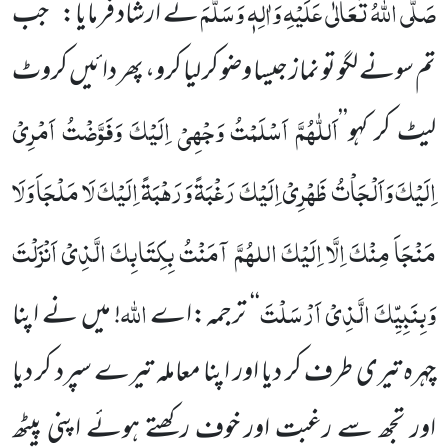
صَلَّی اللہُ تَعَالٰی عَلَیْہِ وَاٰلِہٖ وَسَلَّمَ
نے ارشاد فرمایا:’’ جب
تم سونے لگو تو نماز جیسا وضو کر لیا کرو، پھر دائیں
کروٹ
اَللّٰہُمَّ اَسْلَمْتُ وَجْہِیْ اِلَیْکَ وَفَوَّضْتُ اَمْرِیْ
لیٹ کر کہو
’’
اِلَیْکَ وَاَلْجَاْتُ ظَہْرِیْ اِلَیْکَ رَغْبَۃً
وَرَہْبَۃً
اِلَیْکَ لَا مَلْجَاَ وَلَا
مَنْجَاَ مِنْکَ اِلَّا اِلَیْکَ اللہُمَّ آمَنْتُ بِکِتَابِکَ الَّذِیْ اَنْزَلْتَ
وَبِنَبِیِّکَ الَّذِیْ اَرْسَلْتَ
اللہ
‘‘
ترجمہ:اے
! میں نے اپنا
چہرہ تیری طرف کر دیا اور اپنا معاملہ تیرے سپرد کر دیا
اور تجھ سے رغبت اور خوف رکھتے ہوئے اپنی
پیٹھ