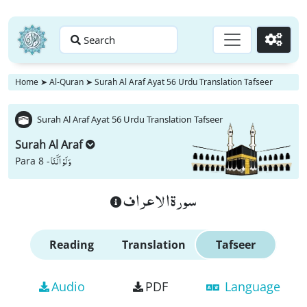
Search
Go
Home
➤
Al-Quran
➤
Surah Al Araf Ayat 56 Urdu Translation Tafseer
Surah Al Araf Ayat 56 Urdu Translation Tafseer
Surah Al Araf
وَ لَوْ اَنَّنَا
Para 8 -
سورة الاعراف
Reading
Translation
Tafseer
Audio
PDF
Language