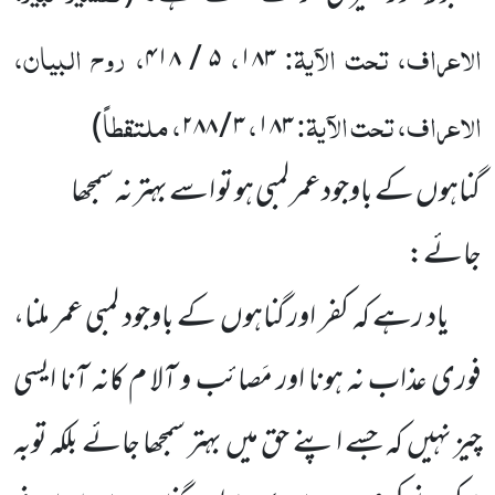
الاعراف، تحت الآیۃ:
،
، روح البیان،
۵ / ۴۱۸
۱۸۳
الاعراف، تحت الآیۃ:
،
، ملتقطاً
)
۳ / ۲۸۸
۱۸۳
گناہوں کے باوجود عمر لمبی ہو تو اسے بہتر نہ سمجھا
جائے:
یاد رہے کہ کفر اور گناہوں کے باوجود لمبی عمر ملنا،
فوری عذاب نہ ہونا اور مَصائب و آلا م کانہ آنا ایسی
چیز نہیں کہ جسے اپنے حق میں بہتر سمجھا جائے بلکہ توبہ