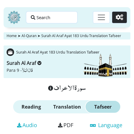
Search
Go
Home
➤
Al-Quran
➤
Surah Al Araf Ayat 183 Urdu Translation Tafseer
Surah Al Araf Ayat 183 Urdu Translation Tafseer
Surah Al Araf
قَالَ الْمَلَاُ
Para 9 -
سورة الاعراف
Reading
Translation
Tafseer
Audio
PDF
Language