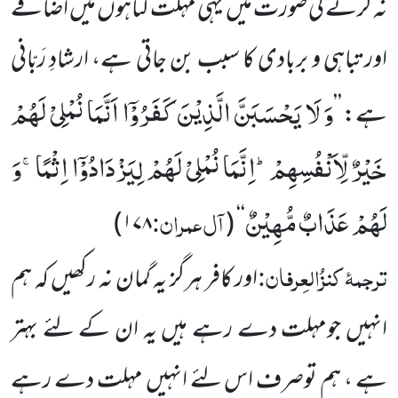
نہ کرنے کی صورت میں یہی مہلت گناہوں میں اضافے
اور تباہی و بربادی کا سبب بن جاتی ہے، ارشادِ رَبّانی
وَ لَا یَحْسَبَنَّ الَّذِیْنَ كَفَرُوْۤا اَنَّمَا نُمْلِیْ لَهُمْ
ہے: ’’
خَیْرٌ لِّاَنْفُسِهِمْؕ-اِنَّمَا نُمْلِیْ لَهُمْ لِیَزْدَادُوْۤا اِثْمًاۚ-وَ
لَهُمْ عَذَابٌ مُّهِیْنٌ
آل عمران:
)
۱۷۸
(
‘‘
ترجمۂ کنزُالعِرفان:
اور کافر ہرگز یہ گمان نہ رکھیں کہ ہم
انہیں جومہلت دے رہے ہیں یہ ان کے لئے بہتر
ہے ، ہم توصرف اس لئے انہیں مہلت دے رہے