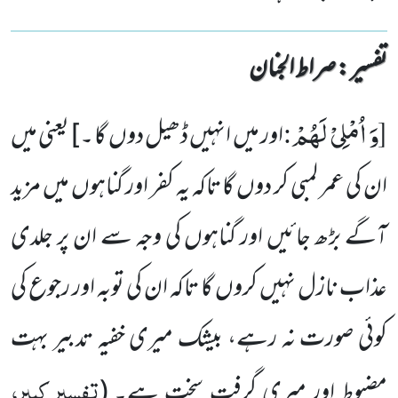
تفسیر : ‎صراط الجنان
[وَ اُمْلِیْ لَهُمْ
:
اور میں انہیں ڈھیل دوں گا ۔] یعنی میں
ان کی عمر لمبی کر دوں گا تاکہ یہ کفر اور گناہوں میں مزید
آگے بڑھ جائیں اور گناہوں کی وجہ سے ان پر جلدی
عذاب نازل نہیں کروں گا تاکہ ان کی توبہ اور رجوع کی
کوئی صورت نہ رہے، بیشک میری خفیہ تدبیر بہت
تفسیر کبیر،
مضبوط اور میری گرفت سخت ہے۔
(