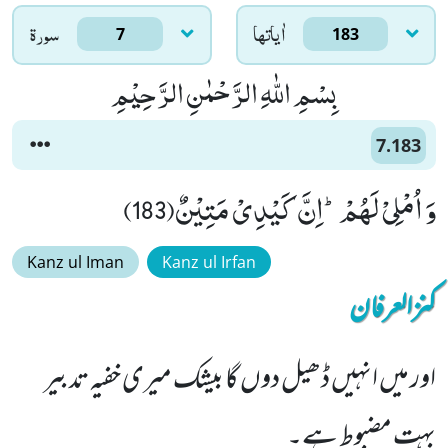
اٰياتها
سورۃ
7
183
بِسْمِ اللّٰهِ الرَّحْمٰنِ الرَّحِیْمِ
7.183
وَ اُمْلِیْ لَهُمْؕ-اِنَّ كَیْدِیْ مَتِیْنٌ(183)
Kanz ul Iman
Kanz ul Irfan
کنزالعرفان
اور میں انہیں ڈھیل دوں گا بیشک میری خفیہ تدبیر
بہت مضبوط ہے۔