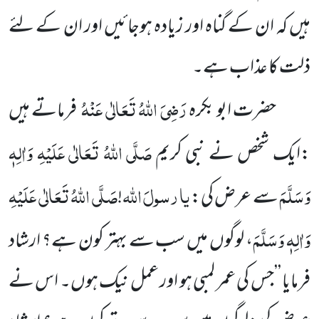
ہیں کہ ان کے گناہ اور زیادہ ہوجائیں اور ان کے لئے
ذلت کا عذاب ہے۔
رَضِیَ اللہُ تَعَالٰی عَنْہُ
حضرت ابو بکرہ
فرماتے ہیں
صَلَّی اللہُ تَعَالٰی عَلَیْہِ وَاٰلِہٖ
:ایک شخص نے نبی کریم
وَسَلَّمَ
یا
رسولَ
اللہ
صَلَّی اللہُ تَعَالٰی عَلَیْہِ
سے عرض کی:
!
وَاٰلِہٖ وَسَلَّمَ
، لوگوں میں سب سے بہتر کون ہے؟ ارشاد
فرمایا ’’جس کی عمر لمبی ہو اور عمل نیک ہوں۔ اس نے