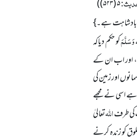
حدیث:
)
(۵۲۳)
۵
ی بادشاہت ہے۔}
 وَسَلَّمَ
کو حکم دیاکہ
، اور اب ان کے
نوں اور زمین کی
ک ہے اسی نے مجھے
اللہ
ب کی طرف
تعالیٰ
خلوق کو زندہ کرنے