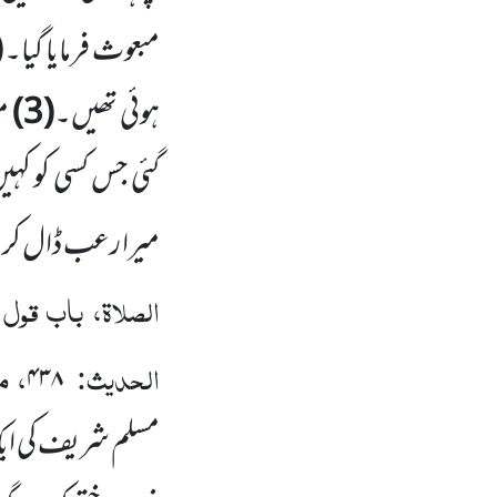
مبعوث فرمایا گیا۔
)
ہوئی تھیں۔
(3)
می
گئی جس کسی کو کہ
میرا رعب ڈال کر م
الصلاۃ، باب قول 
الحدیث:
، م
۴۳۸
مسلم شریف کی ایک ح