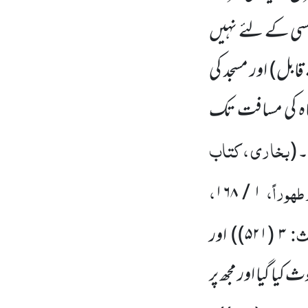
کسی کے لئے نہیں
 قابل)
اور مسجد کی
اہ کی مسافت تک
بخاری ، کتاب
۔
(
طہوراً،
،
۱ / ۱۶۸
یث:
۳
(۵۲۱)
)
اور
یا گیا اور مجھ پر