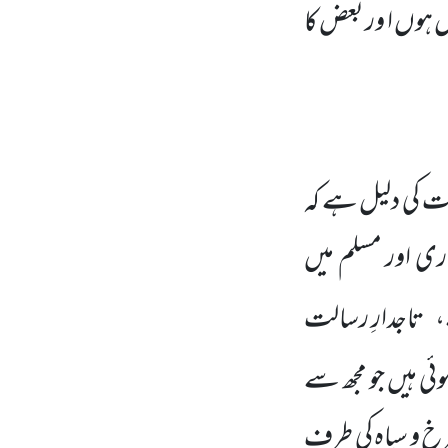
ل ہوں ا ور بعض کا
ت کی دلیل ہے کہ
ری اور مسلم میں
،
تاجدارِ رسالت
وئی ہیں جو مجھ سے
رخ و سیاہ کی طرف