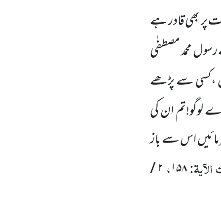
ت پر بھی قادر ہے
 رسول محمد مصطفٰی
ہیں ،کسی سے پڑھے
اے لوگو!تم ان کی
فرمائیں اس سے باز
الآیۃ:
،
۲ /
۱۵۸