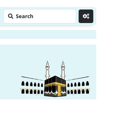
Search
Go