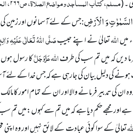
مسلم، کتاب المساجد ومواضع الصلاۃ، ص
، ال
ی ۔
(
۲۶۶
 السَّمٰوٰتِ وَ الْاَرْضِ
:
جس کے لئے آسمانوں اور زمین ک
اللہ
صَلَّی اللہُ تَعَالٰی عَلَیْہِ وَاٰلِہٖ
ء میں
تعالیٰ نے اپنے حبیب
اللہ عَزَّوَجَلَّ
ما دیں کہ میں تم سب کی طرف
کا رسول ہوں 
نے کی دلیل بیان کی جارہی ہے کہ جس خدا کے لئے آسما
 ان کی تدبیر فرمانے والا اور ان کے تمام امور کامال
 ہے اور مجھے حکم دیاہے کہ میں تم سے کہوں :میں تم س
لہ
تعالیٰ کے سوا کوئی عبادت کے لائق نہیں اور وہ اپنی م