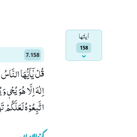
اٰياتها
158
7.158
قُلْ یٰۤاَیُّهَا النَّاسُ
اِلٰهَ اِلَّا هُوَ یُحْیٖ وَ
اتَّبِعُوْهُ لَعَلَّكُمْ تَه