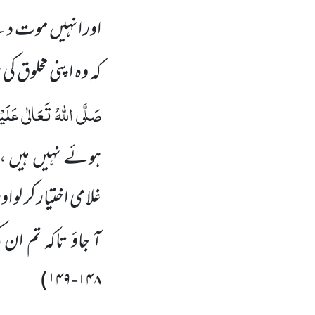
اور انہیں موت دین
کہ وہ اپنی مخلوق ک
صَلَّی اللہُ تَعَالٰی عَلَیْہ
ہوئے نہیں ہیں ،
غلامی اختیار کر لو
آ جاؤ تاکہ تم ا
)
۱۴۸-۱۴۹