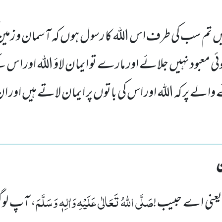
یں تم سب کی طرف اس اللہ کا رسول ہوں کہ آسمان و زمین 
 معبود نہیں جلائے اور مارے تو ایمان لاؤ اللہ اور ا
ے پر کہ اللہ اور اس کی باتوں پر ایمان لاتے ہیں اور ان ک
صَلَّی اللہُ تَعَالٰی عَلَیْہِ وَاٰلِہٖ وَسَلَّمَ
 یعنی اے حبیب !
، آپ لوگ