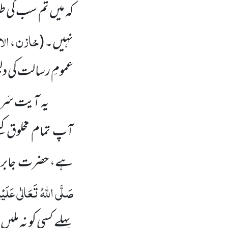
کہ میں تم سب کی
خازن ، الا
نہیں۔
(
عمومِ رسالت کی د
یہ آیت سَرو
آپ تمام مخلوق کی
ہے، حضرت جابر 
صَلَّی اللہُ تَعَالٰی عَلَیْہِ
پہلے کسی کو نہ ملیں