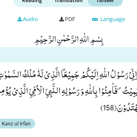
Reading
Translation
Tafseer
Audio
PDF
Language
بِسْمِ اللّٰهِ الرَّحْمٰنِ الرَّحِیْمِ
 اِنِّیْ رَسُوْلُ اللّٰهِ اِلَیْكُمْ جَمِیْعَاﰳ الَّذِیْ لَهٗ مُلْكُ السَّمٰوٰ
 یُمِیْتُ۪-فَاٰمِنُوْا بِاللّٰهِ وَ رَسُوْلِهِ النَّبِیِّ الْاُمِّیِّ الَّذِیْ یُؤْمِنُ
ْتَدُوْنَ(158)
Kanz ul Irfan