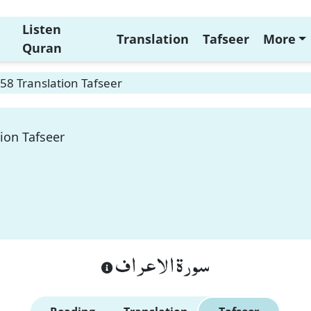
Listen
Translation
Tafseer
More
Quran
158 Translation Tafseer
tion Tafseer
سورة الاعراف