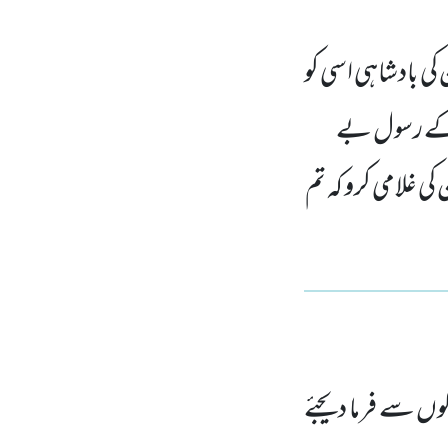
کی بادشاہی اسی کو
س کے رسول بے
ی غلامی کرو کہ تم
وں سے فرما دیجئے