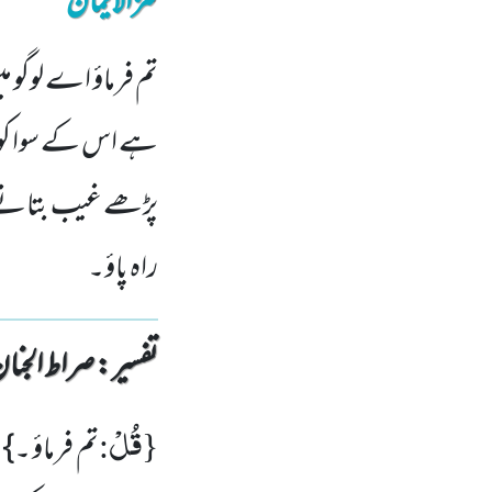
کنزالایمان
تم فرماؤ اے لوگو م
ہے اس کے سوا کوئی
پڑھے غیب بتانے وال
راہ پاؤ۔
تفسیر : ‎صراط الجنان
قُلْ
:
{
تم فرماؤ ۔}