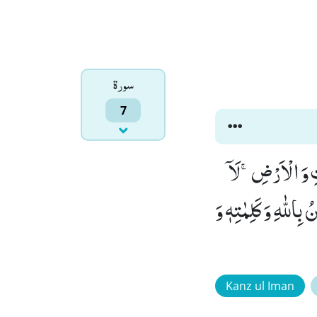
سورۃ
7
تِ وَ الْاَرْضِۚ-لَاۤ
 بِاللّٰهِ وَ كَلِمٰتِهٖ وَ
Kanz ul Iman