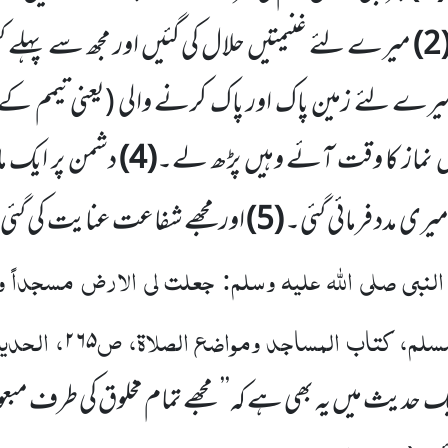
(2
میرے لئے غنیمتیں حلال کی گئیں اور مجھ سے پہلے 
رے لئے زمین پاک اور پاک کرنے والی
(یعنی تیمم کے
یں نماز کا وقت آئے وہیں پڑھ لے۔
(4)
دشمن پر ایک م
یری مدد فرمائی گئی۔
(5)
اور مجھے شفاعت عنایت کی گئی
النبی صلی اللہ علیہ وسلم: جعلت لی الارض مسجداً و
سلم، کتاب المساجد ومواضع الصلاۃ، ص
، الحد
۲۶۵
دیث میں یہ بھی ہے کہ’’ مجھے تمام مخلوق کی طرف مبعوث ک