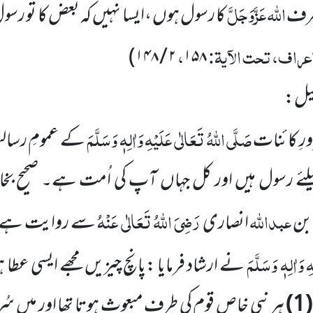
اللہ
عَزَّوَجَلَّ
 طرف
کا رسول ہوں ،ایسا نہیں کہ بعض کا تو رسو
عراف، تحت الآیۃ:
،
)
۲ / ۱۴۸
۱۵۸
لیل:
صَلَّی اللہُ تَعَالٰی عَلَیْہِ وَاٰلِہٖ وَسَلَّمَ
رِ کائنات
کے عمومِ رسال
لئے رسول ہیں اور کل جہاں آپ کی اُمت ہے۔ صحیح بخا
عبداللہ
رَضِیَ اللہُ تَعَالٰی عَنْہُ
بن
انصاری
سے روایت ہے
 وَاٰلِہٖ وَسَلَّمَ
نے ارشاد فرمایا :پانچ چیزیں مجھے ایسی عطا ہ
(1)
ہر نبی خاص قوم کی طرف مبعوث ہوتا تھا اور میں سُ