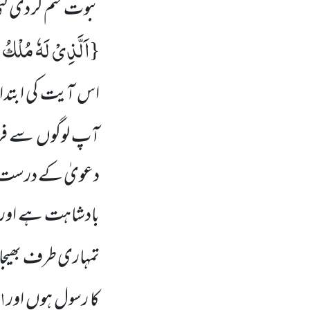
نبوت ختم کر دی گئ
اَلَّذِیْ لَهٗ مُلْكُ
{
اس آیت کی ابتدا
آپ لوگوں سے فر
دعویٰ کے درست ہو
بادشاہت ہے اور وہ
تمہاری طرف بھیجا
ال
کا رسول ہوں اور