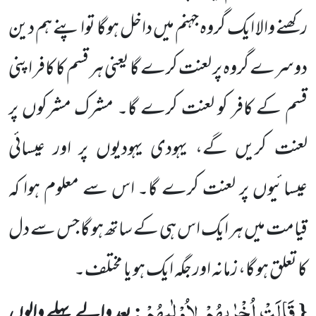
رکھنے والا ایک گروہ جہنم میں داخل ہوگا تواپنے ہم دین
دوسرے گروہ پر لعنت کرے گا یعنی ہر قسم کا کافر اپنی
قسم کے کافر کو لعنت کرے گا۔ مشرک مشرکوں پر
لعنت کریں گے، یہودی یہودیوں پر اور عیسائی
عیسائیوں پر لعنت کرے گا۔ اس سے معلوم ہوا کہ
قیامت میں ہر ایک اس ہی کے ساتھ ہو گا جس سے دل
کا تعلق ہو گا، زمانہ اور جگہ ایک ہو یا مختلف۔
قَالَتْ اُخْرٰىهُمْ لِاُوْلٰىهُمْ
:
{
بعد والے پہلے والوں