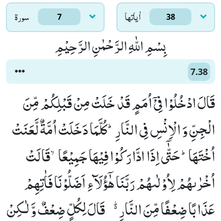
اٰياتها
سورۃ
7
38
بِسْمِ اللّٰهِ الرَّحْمٰنِ الرَّحِیْمِ
7.38
قَالَ ادْخُلُوْا فِیْۤ اُمَمٍ قَدْ خَلَتْ مِنْ قَبْلِكُمْ مِّنَ
الْجِنِّ وَ الْاِنْسِ فِی النَّارِؕ-كُلَّمَا دَخَلَتْ اُمَّةٌ لَّعَنَتْ
اُخْتَهَاؕ-حَتّٰۤى اِذَا ادَّارَكُوْا فِیْهَا جَمِیْعًاۙ-قَالَتْ
اُخْرٰىهُمْ لِاُوْلٰىهُمْ رَبَّنَا هٰۤؤُلَآءِ اَضَلُّوْنَا فَاٰتِهِمْ
عَذَابًا ضِعْفًا مِّنَ النَّارِ ﱟ-قَالَ لِكُلٍّ ضِعْفٌ وَّ لٰـكِنْ