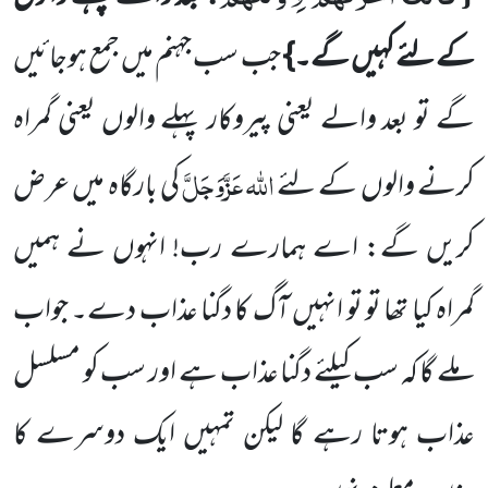
کے لئے کہیں گے۔}
جب سب جہنم میں جمع ہوجائیں
گے تو بعد
والے یعنی پیروکار پہلے والوں یعنی گمراہ
اللہ
عَزَّوَجَلَّ
کرنے والوں کے لئے
کی بارگاہ میں عرض
کریں گے: اے ہمارے رب!
انہوں نے ہمیں
گمراہ کیا تھا تو تو انہیں آگ کا دگنا عذاب دے۔ جواب
ملے گا کہ سب کیلئے دگنا عذاب ہے اور سب کو مسلسل
عذاب ہوتا رہے گا لیکن تمہیں ایک دوسرے کا