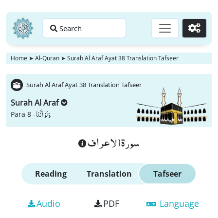
Search
Go
Home
➤
Al-Quran
➤
Surah Al Araf Ayat 38 Translation Tafseer
Surah Al Araf Ayat 38 Translation Tafseer
Surah Al Araf
وَ لَوْ اَنَّنَا
Para 8 -
سورة الاعراف
Reading
Translation
Tafseer
Audio
PDF
Language