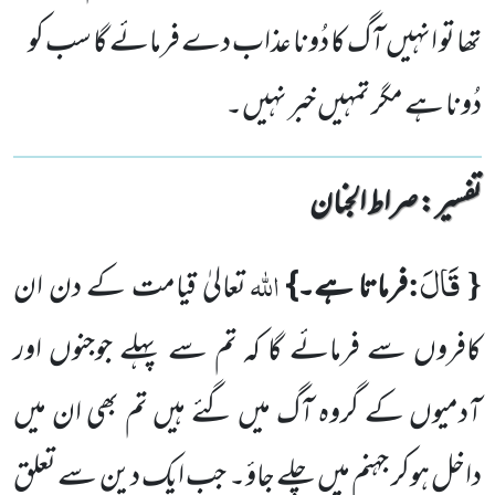
تھا تو انہیں آگ کا دُونا عذاب دے فرمائے گا سب کو
دُونا ہے مگر تمہیں خبر نہیں۔
تفسیر : ‎صراط الجنان
قَالَ
{
:
اللہ
فرماتا ہے۔}
تعالیٰ قیامت کے دن ان
کافروں سے فرمائے گا کہ تم سے پہلے جوجنوں اور
آدمیوں کے گروہ آگ میں گئے ہیں تم بھی ان میں
داخل ہوکر جہنم میں چلے جاؤ۔ جب ایک دین سے تعلق