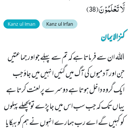
لَّا تَعْلَمُوْنَ(38)
Kanz ul Iman
Kanz ul Irfan
کنزالایمان
اللہ ان سے فرماتا ہے کہ تم سے پہلے جو اور جماعتیں
جن اور آدمیوں کی آگ میں گئیں انہیں میں جاؤ جب
ایک گروہ داخل ہوتا ہے دوسرے پر لعنت کرتا ہے
یہاں تک کہ جب سب اس میں جا پڑے تو پچھلے پہلوں
کو کہیں گے اے رب ہمارے انہوں نے ہم کو بہکایا