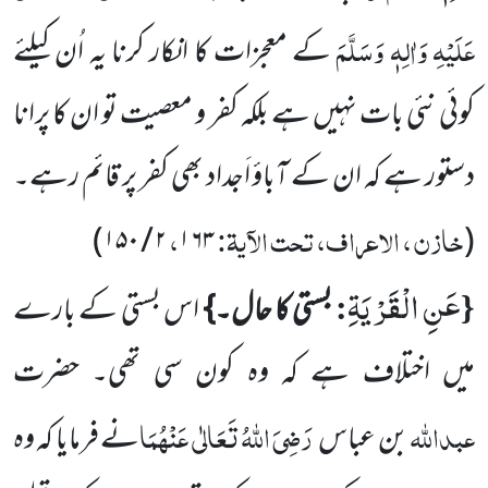
عَلَیْہِ وَاٰلِہٖ وَسَلَّمَ
کے معجزات کا انکار کرنا یہ اُن کیلئے
کوئی نئی بات نہیں ہے بلکہ کفر و معصیت تو ان کا پرانا
دستور ہے کہ ان کے آباؤ اَجداد بھی کفر پر قائم رہے۔
خازن ، الاعراف، تحت الآیۃ:
،
)
۱۵۰
/
۲
۱۶۳
(
عَنِ الْقَرْیَةِ
:
{
بستی کا حال۔}
اس بستی کے بارے
میں اختلاف ہے کہ وہ کون سی تھی۔ حضرت
عبداللہ
رَضِیَ اللہُ تَعَالٰی عَنْہُمَا
بن عباس
نے فرمایا کہ وہ