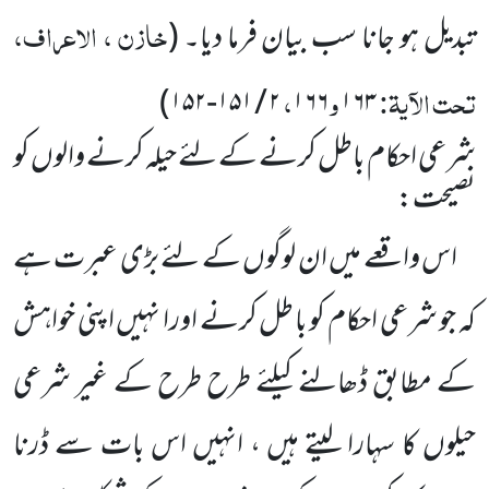
خازن ، الاعراف،
تبدیل ہو جانا سب بیان فرما دیا۔
(
تحت الآیۃ:
و
،
)
۱۵۲
-
۱۵۱
/
۲
۱۶۶
۱۶۳
شرعی احکام باطل کرنے کے لئے حیلہ کرنے والوں کو
نصیحت:
اس واقعے میں ان لوگوں کے لئے بڑی عبرت ہے
کہ جو شرعی احکام کو باطل کرنے اورا نہیں اپنی خواہش
کے
مطابق ڈھالنے کیلئے طرح طرح کے غیر شرعی
حیلوں کا سہارا لیتے ہیں ، انہیں اس بات سے ڈرنا