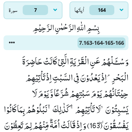
اٰياتها
سورۃ
7
164
بِسْمِ اللّٰهِ الرَّحْمٰنِ الرَّحِیْمِ
7.163-164-165-166
وَ سْــٴَـلْهُمْ عَنِ الْقَرْیَةِ الَّتِیْ كَانَتْ حَاضِرَةَ
الْبَحْرِۘ-اِذْ یَعْدُوْنَ فِی السَّبْتِ اِذْ تَاْتِیْهِمْ
حِیْتَانُهُمْ یَوْمَ سَبْتِهِمْ شُرَّعًا وَّ یَوْمَ لَا
یَسْبِتُوْنَۙ-لَا تَاْتِیْهِمْۚۛ-كَذٰلِكَۚۛ-نَبْلُوْهُمْ بِمَا كَانُوْا
یَفْسُقُوْنَٜ (163) وَ اِذْ قَالَتْ اُمَّةٌ مِّنْهُمْ لِمَ تَعِظُوْنَ