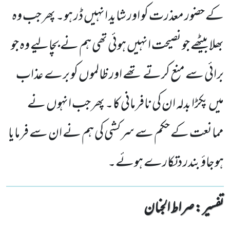
کے حضور معذرت کو اور شاید انہیں ڈر ہو۔ پھر جب وہ
بھلا بیٹھے جو نصیحت انہیں ہوئی تھی ہم نے بچالیے وہ جو
برائی سے منع کرتے تھے اور ظالموں کو برے عذاب
میں پکڑا بدلہ ان کی نافرمانی کا۔ پھر جب انہوں نے
ممانعت کے حکم سے سرکشی کی ہم نے ان سے فرمایا
ہوجاؤ بندر دتکارے ہوئے۔
تفسیر : ‎صراط الجنان