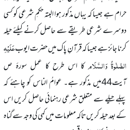
حرام ہے جیسا کہ یہاں مذکور ہوا البتہ حکمِ شرعی کو کسی
دوسرے شرعی طریقے سے حاصل کرنے کیلئے حیلہ
عَلَیْہِ
کرنا جائز ہے جیسا کہ قرآنِ پاک میں حضرت ایوب
الصَّلٰوۃُ وَالسَّلَام
کا اس طرح کا عمل سورۂ ص
آیت
44
میں مذکور ہے۔ عوامُ الناس کو چاہئے کہ
پہلے حیلے سے متعلق شرعی رہنمائی حاصل کریں اس
کے بعد حیلہ کریں تاکہ معلومات میں کمی کی وجہ سے گناہ