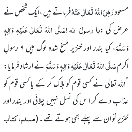
رَضِیَ اللہُ تَعَالٰی عَنْ
ہُ
مسعود
فرماتے ہیں ،ایک شخص نے
یا
رسولَ
اللہ
صَلَّی اللہُ تَعَالٰی عَلَیْہِ وَاٰلِہٖ
عرض کی :
!
وَسَلَّمَ
، کیا بندر اور خنزیر مَسخ شدہ لوگ
ہیں ؟ رسولِ
صَلَّی اللہُ تَعَالٰی عَلَیْہِ وَاٰلِہٖ وَسَلَّمَ
اکرم
نے ارشاد فرمایا:
اللہ
’’
تعالیٰ نے کسی قوم کو ہلاک کر کے یا کسی قوم کو
عذاب دے کر ا س کی نسل نہیں چلائی اور بندر اور
مسلم، کتاب
خنزیر تو ان سے پہلے بھی ہوتے تھے۔
(