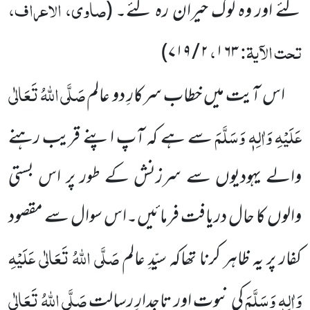
صاوی، الاعراف،
گئے اور وہ لوگ حیران رہ گئے۔
(
تحت الآیۃ:
،
)
۷۱۹
/
۲
۱۶۳
صَلَّی اللہُ تَعَالٰی
اس آیت میں خطاب سرکارِ دو عالم
عَلَیْہِ وَاٰلِہٖ وَسَلَّمَ
سے ہے کہ آپ اپنے قریب رہنے
والے یہودیوں
سے سرزنش کے طور پر اس بستی
والوں کا حال دریافت فرمائیں۔اس سوال سے مقصود
صَلَّی اللہُ تَعَالٰی عَلَیْہِ
کفار پر یہ ظاہر کرنا تھاکہ سیّدِ عالم
وَاٰلِہٖ وَسَلَّمَ
صَلَّی اللہُ تَعَالٰی
کی نبوت اور تاجدارِ رسالت