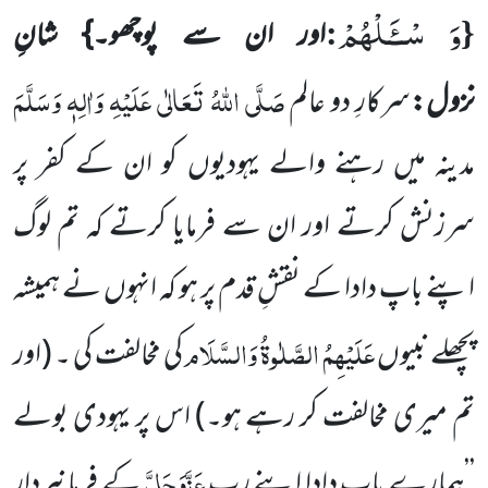
وَ سْــٴَـلْهُمْ
:
{
اور ان سے پوچھو۔} شانِ
صَلَّی اللہُ تَعَالٰی عَلَیْہِ وَاٰلِہٖ وَسَلَّمَ
نزول:
سرکارِ دو عالم
مدینہ میں رہنے والے یہودیوں
کو ان کے کفر پر
سرزنش کرتے اور ان سے فرمایا کرتے کہ تم لوگ
اپنے باپ دادا کے نقشِ قدم پر ہو کہ انہوں نے ہمیشہ
عَلَیْہِمُ الصَّلٰوۃُ وَالسَّلَام
پچھلے نبیوں
کی مخالفت کی ۔
(اور
تم میری مخالفت کر رہے ہو۔)
اس پر یہودی بولے
عَزَّوَجَلَّ
’’ہمارے باپ دادا اپنے رب
کے فرمانبردار