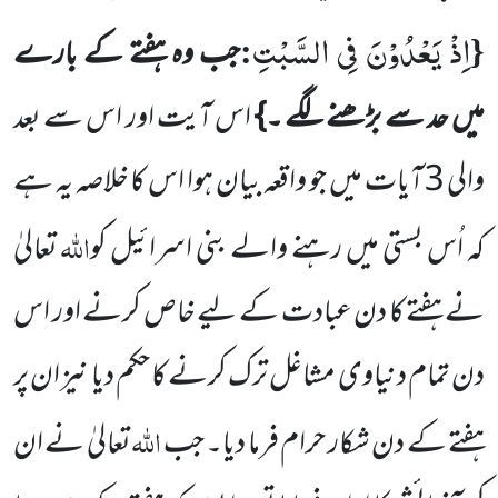
اِذْ یَعْدُوْنَ فِی السَّبْتِ
:
{
جب وہ ہفتے کے بارے
میں حد سے بڑھنے لگے ۔}
اس آیت اور اس سے بعد
والی
3
آیات
میں جو واقعہ بیان ہوا اس کا خلاصہ یہ ہے
اللہ
کہ اُس بستی میں رہنے والے بنی اسرائیل کو
تعالیٰ
نے ہفتے کا دن عبادت کے لیے خاص کرنے اور اس
دن تمام دنیاوی مشاغل ترک کرنے کا حکم دیا نیز ان پر
اللہ
ہفتے کے دن شکار حرام فرما دیا۔ جب
تعالیٰ نے ان