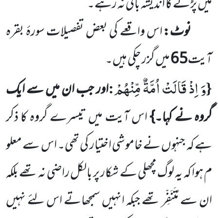
میں پڑنے کا اندیشہ باقی نہ رہے۔
نوٹ:
اس واقعے کی بعض تفصیلات سورۂ بقرہ
آیت
65
میں گزر چکی ہیں۔
وَ اِذْ قَالَتْ اُمَّةٌ مِّنْهُمْ
:
{
اور جب ان میں سے ایک
گروہ نے کہا۔}
اس آیت میں تیسرے گروہ کا ذکر
ہے کہ جنہوں
نے خاموشی اختیار کی تھی۔ اس سے معلو
م ہوا کہ یہ لوگ مچھلی کے شکار پر بالکل راضی نہ تھے بلکہ
ان سے مُتَنَفِّر تھے جبکہ انہیں
سمجھاتے اس لئے نہیں