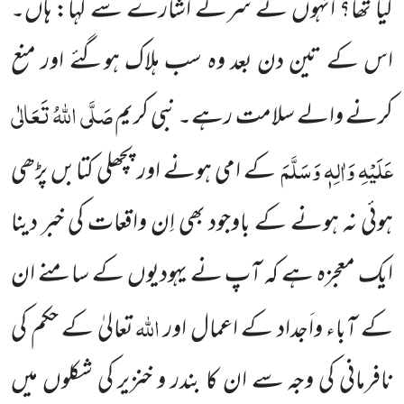
کیا تھا؟ اُنہوں نے سرکے اشارے سے کہا: ہاں۔
اس کے تین دن بعد وہ سب ہلاک ہوگئے اور منع
صَلَّی اللہُ تَعَالٰی
کرنے والے سلامت رہے۔
نبی کریم
عَلَیْہِ وَاٰلِہٖ وَسَلَّمَ
کے امی ہونے اور پچھلی کتابں پڑھی
ہوئی نہ ہونے کے باوجود بھی اِن واقعات کی خبر
دینا
ایک معجزہ ہے کہ آپ
نے یہودیوں کے سامنے ان
اللہ
کے آباء واَجداد کے اعمال اور
تعالیٰ کے حکم کی
نافرمانی کی وجہ سے ان کا بندر و خنزیر کی شکلوں
میں