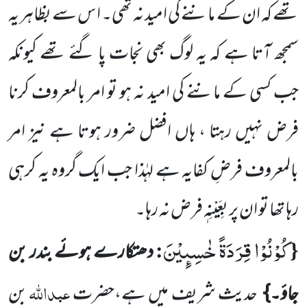
تھے کہ ان کے ماننے کی امید نہ تھی۔ اس سے بظاہر یہ
سمجھ آتا ہے کہ یہ لوگ بھی نجات پا گئے تھے کیونکہ
جب کسی کے ماننے کی امید نہ ہو تو امر بالمعروف کرنا
فرض نہیں رہتا ، ہاں افضل ضرور ہوتا ہے نیز امر
بالمعروف فرضِ کفایہ ہے لہٰذا جب ایک گروہ یہ کرہی
رہا تھا تو ان پر بِعَیْنِہٖ فرض نہ رہا۔
كُوْنُوْا قِرَدَةً خٰسِىٕیْنَ
:
{
دھتکارے ہوئے بندر بن
عبداللہ
جاؤ۔}
حدیث شریف میں ہے،
حضرت
بن