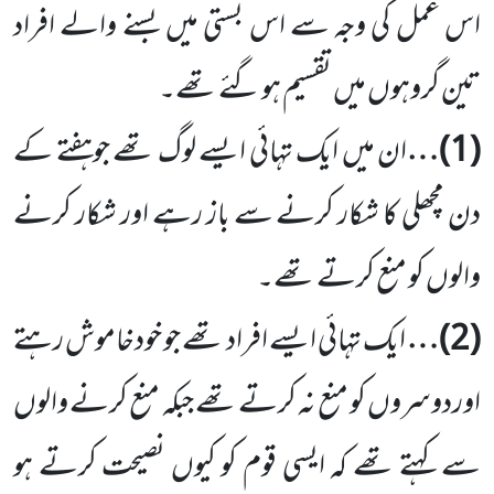
اس عمل کی وجہ سے اس بستی میں بسنے والے افراد
تین گروہوں میں تقسیم ہو گئے
تھے۔
(
1
)…
ان میں ایک تہائی ایسے لوگ تھے جوہفتے کے
دن مچھلی کا شکار کرنے سے باز رہے اور شکار کرنے
والوں کو منع کرتے تھے۔
(
2
)…
ایک تہائی ایسے افراد تھے جو خودخاموش رہتے
اوردوسروں کو منع نہ کرتے تھے جبکہ منع کرنے والوں
سے کہتے تھے کہ ایسی قوم کو کیوں نصیحت کرتے ہو