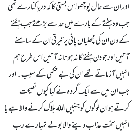
اور ان سے حال پوچھو اس بستی کا کہ دریا کنارے تھی
جب وہ ہفتے کے بارے میں حد سے بڑھتے جب ہفتے
کے دن ان کی مچھلیاں پانی پر تیرتی ان کے سامنے
آتیں اور جو دن ہفتے کا نہ ہوتا نہ آتیں اس طرح ہم
انہیں آزماتے تھے ان کی بے حکمی کے سبب۔ اور
جب ان میں سے ایک گروہ نے کہا کیوں نصیحت
کرتے ہو ان لوگوں کو جنہیں اللہ ہلاک کرنے والا ہے یا
انہیں سخت عذاب دینے والا بولے تمہارے رب