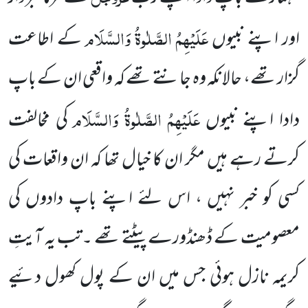
عَلَیْہِمُ الصَّلٰوۃُ وَالسَّلَام
اور اپنے نبیوں
کے اطاعت
گزار تھے، حالانکہ وہ جانتے تھے کہ واقعی ان کے باپ
عَلَیْہِمُ الصَّلٰوۃُ وَالسَّلَام
دادا اپنے نبیوں
کی مخالفت
کرتے رہے ہیں مگر ان کا خیال تھا کہ ان واقعات کی
کسی کو خبر نہیں ، اس لئے اپنے باپ دادوں کی
معصومیت کے ڈھنڈورے پیٹتے تھے ۔تب یہ آیتِ
کریمہ نازل ہوئی جس میں ان کے پول کھول دئیے