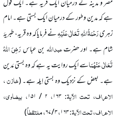
مصر و مدینہ کے درمیان ایک قریہ ہے۔ ایک قول
ہے کہ مدین وطور کے درمیان ایک بستی ہے۔
امام
رَحْمَۃُاللہِ تَعَالٰی عَلَیْہِ
زہری
نے فرمایاکہ وہ قریہ، طبریۂ
عبداللہ
رَضِیَ اللہُ
شام ہے۔ اور حضرت
بن عباس
تَعَالٰی عَنْہُمَا
سے
ایک روایت یہ ہے کہ وہ بستی مَدین
خازن ،
ہے۔ بعض کے نزدیک وہ بستی اِیلہ ہے۔
(
الاعراف، تحت الآیۃ:
،
، بیضاوی،
۱۵۱
/
۲
۱۶۳
الاعراف، تحت الآیۃ:
،
، ملتقطاً
)
۶۷
/
۳
۱۶۳