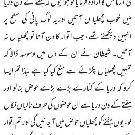
کی آزمائش کا ارادہ فرمایا تو ہوا یوں کہ ہفتے کے دن دریا
میں خوب مچھلیا ں آتیں اوریہ لوگ پانی کی سطح پر
انہیں
دیکھتے تھے، جب اتوار کا دن آتا تو مچھلیا ں نہ
آتیں۔ شیطان نے ان کے دل میں وسوسہ ڈالا کہ
تمہیں مچھلیاں پکڑنے سے منع کیا گیا ہے لہٰذا تم ایسا
کرو کہ دریا کے کنارے بڑے بڑے حوض بنالو اور
ہفتے کے دن دریا سے ان حوضوں کی طرف نالیاں نکال
لو، یوں ہفتے کو مچھلیاں حوض میں آ جائیں گی اور تم اتوار