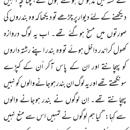
کے نشہ میں مدہوش ہوگئے ہوں گے، چنانچہ اُنہیں
دیکھنے کے لئے دیوار پر چڑھے تو دیکھا
کہ وہ بندروں کی
صورتوں میں مسخ ہوگئے تھے۔ اب یہ لوگ دروازہ
کھول کراندر داخل ہوئے تو
وہ بندر اپنے رشتہ داروں
کو پہچانتے اور ان کے پاس آکر اُن کے کپڑے
سونگھتے تھے اور یہ لوگ ان بندر ہوجانے والوں کو نہیں
پہچانتے تھے۔
اِن لوگوں نے بندر ہوجانے والوں
سے کہا:’’ کیا ہم لوگوں نے تمہیں اس سے منع نہیں