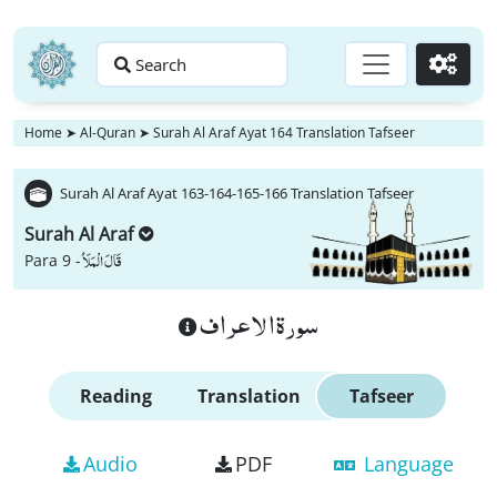
Search
Go
Home
➤
Al-Quran
➤
Surah Al Araf Ayat 164 Translation Tafseer
Surah Al Araf Ayat 163-164-165-166 Translation Tafseer
Surah Al Araf
قَالَ الْمَلَاُ
Para 9 -
سورة الاعراف
Reading
Translation
Tafseer
Audio
PDF
Language