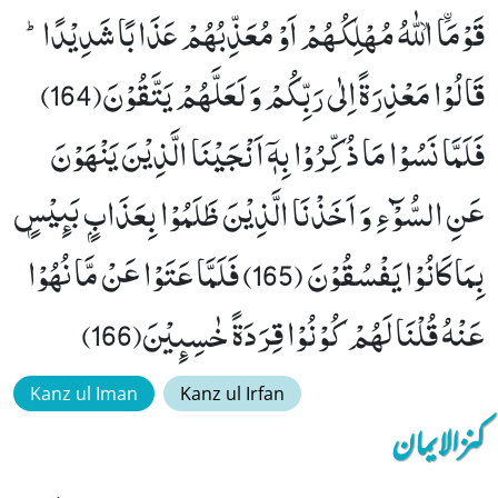
قَوْمَاۙﰳ اللّٰهُ مُهْلِكُهُمْ اَوْ مُعَذِّبُهُمْ عَذَابًا شَدِیْدًاؕ-
قَالُوْا مَعْذِرَةً اِلٰى رَبِّكُمْ وَ لَعَلَّهُمْ یَتَّقُوْنَ(164)
فَلَمَّا نَسُوْا مَا ذُكِّرُوْا بِهٖۤ اَنْجَیْنَا الَّذِیْنَ یَنْهَوْنَ
عَنِ السُّوْٓءِ وَ اَخَذْنَا الَّذِیْنَ ظَلَمُوْا بِعَذَابٍۭ بَىٕیْسٍۭ
بِمَا كَانُوْا یَفْسُقُوْنَ (165) فَلَمَّا عَتَوْا عَنْ مَّا نُهُوْا
عَنْهُ قُلْنَا لَهُمْ كُوْنُوْا قِرَدَةً خٰسِىٕیْنَ(166)
Kanz ul Iman
Kanz ul Irfan
کنزالایمان