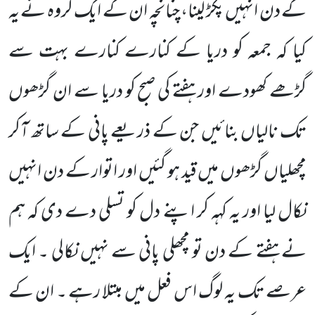
کے دن انہیں پکڑ لینا، چنانچہ ان کے ایک گروہ نے یہ
کیا کہ جمعہ کو دریا کے کنارے کنارے بہت سے
گڑھے کھودے اور ہفتے کی صبح کو دریا سے ان گڑھوں
تک نالیاں بنائیں جن کے ذریعے پانی کے ساتھ آکر
مچھلیاں گڑھوں میں قید ہو گئیں اور اتوار کے دن انہیں
نکال لیا اور یہ کہہ کر اپنے دل کو تسلی دے دی کہ ہم
نے ہفتے کے دن تو مچھلی پانی سے نہیں نکالی ۔ ایک
عرصے تک یہ لوگ اس فعل میں مبتلا رہے ۔ ان کے