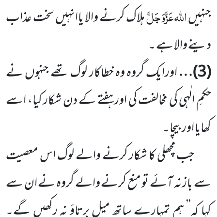
اللہ
عَزَّوَجَلَّ
جنہیں
ہلاک کرنے والا یاانہیں سخت عذاب
دینے والا ہے
۔
(
3
)…
اورایک گروہ وہ خطاکار لوگ تھے جنہوں نے
حکمِ الٰہی کی مخالفت کی اور ہفتے کے دن شکار کیا، اسے
کھایا اور
بیچا۔
جب مچھلی کا شکار کرنے والے لوگ اس معصیت
سے باز نہ آئے تو منع کرنے والے گروہ نے ان سے
کہا کہ’’ ہم
تمہارے ساتھ میل برتاؤ نہ رکھیں گے۔