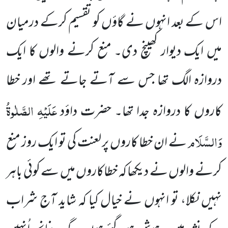
اس کے بعد انہوں نے گاؤں کو تقسیم کرکے درمیان
میں ایک دیوار کھینچ دی۔ منع کرنے
والوں کا ایک
دروازہ الگ تھا جس سے آتے جاتے تھے اور خطا
عَلَیْہِ الصَّلٰوۃُ
کاروں کا دروازہ جدا تھا۔ حضرت داؤد
وَالسَّلَام
نے
ان خطا کاروں پر لعنت کی تو ایک روز منع
کرنے والوں نے دیکھا کہ خطاکاروں میں سے کوئی باہر
نہیں نکلا، تو انہوں
نے خیال کیا کہ شاید آج شراب