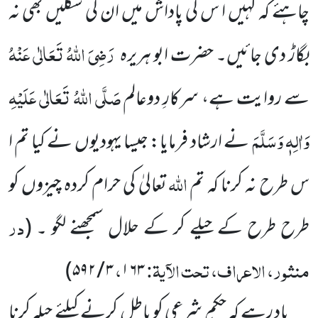
چاہئے کہ کہیں ا س کی پاداش
میں ان کی شکلیں بھی نہ
رَضِیَ اللہُ تَعَالٰی عَنْہُ
بگاڑ دی جائیں۔ حضرت ابو ہریرہ
صَلَّی اللہُ
تَعَالٰی عَلَیْہِ
سے روایت ہے، سرکارِ دوعالم
وَاٰلِہٖ وَسَلَّمَ
نے ارشاد فرمایا: جیسا یہودیوں نے کیا تم ا
اللہ
س طرح نہ کرنا کہ تم
تعالیٰ کی حرام کردہ چیزوں کو
در
طرح طرح کے حیلے کر کے حلال سمجھنے لگو ۔
(
منثور، الاعراف، تحت الآیۃ:
،
)
۵۹۲
/
۳
۱۶۳
یاد رہے کہ حکمِ شرعی کو باطل کرنے کیلئے حیلہ کرنا