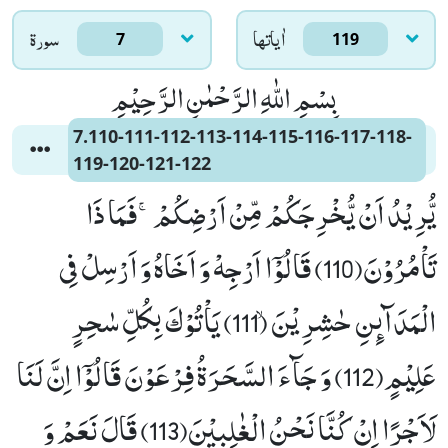
اٰياتها
سورۃ
7
119
بِسْمِ اللّٰهِ الرَّحْمٰنِ الرَّحِیْمِ
7.110-111-112-113-114-115-116-117-118-
119-120-121-122
یُّرِیْدُ اَنْ یُّخْرِجَكُمْ مِّنْ اَرْضِكُمْۚ-فَمَا ذَا
تَاْمُرُوْنَ(110) قَالُوْۤا اَرْجِهْ وَ اَخَاهُ وَ اَرْسِلْ فِی
الْمَدَآىٕنِ حٰشِرِیْنَۙ (111) یَاْتُوْكَ بِكُلِّ سٰحِرٍ
عَلِیْمٍ(112) وَ جَآءَ السَّحَرَةُ فِرْعَوْنَ قَالُوْۤا اِنَّ لَنَا
لَاَجْرًا اِنْ كُنَّا نَحْنُ الْغٰلِبِیْنَ(113) قَالَ نَعَمْ وَ