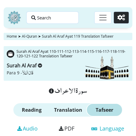
Search
Go
Home
➤
Al-Quran
➤
Surah Al Araf Ayat 119 Translation Tafseer
Surah Al Araf Ayat 110-111-112-113-114-115-116-117-118-119-
120-121-122 Translation Tafseer
Surah Al Araf
قَالَ الْمَلَاُ
Para 9 -
سورة الاعراف
Reading
Translation
Tafseer
Audio
PDF
Language