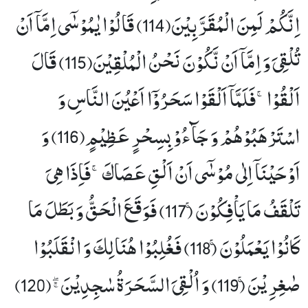
اِنَّكُمْ لَمِنَ الْمُقَرَّبِیْنَ(114) قَالُوْا یٰمُوْسٰۤى اِمَّاۤ اَنْ
تُلْقِیَ وَ اِمَّاۤ اَنْ نَّكُوْنَ نَحْنُ الْمُلْقِیْنَ(115) قَالَ
اَلْقُوْاۚ-فَلَمَّاۤ اَلْقَوْا سَحَرُوْۤا اَعْیُنَ النَّاسِ وَ
اسْتَرْهَبُوْهُمْ وَ جَآءُوْ بِسِحْرٍ عَظِیْمٍ(116) وَ
اَوْحَیْنَاۤ اِلٰى مُوْسٰۤى اَنْ اَلْقِ عَصَاكَۚ-فَاِذَا هِیَ
تَلْقَفُ مَا یَاْفِكُوْنَۚ (117) فَوَقَعَ الْحَقُّ وَ بَطَلَ مَا
كَانُوْا یَعْمَلُوْنَۚ (118) فَغُلِبُوْا هُنَالِكَ وَ انْقَلَبُوْا
صٰغِرِیْنَۚ (119) وَ اُلْقِیَ السَّحَرَةُ سٰجِدِیْنَﭕ(120)