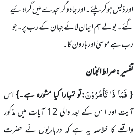
اور ذلیل ہوکر پلٹے۔ اور جادوگر سجدے میں گرادئیے
گئے۔ بولے ہم ایمان لائے جہان کے رب پر۔ جو
رب ہے موسیٰ اور ہارون کا۔
تفسیر : ‎صراط الجنان
فَمَا ذَا تَاْمُرُوْنَ
:
{
تو تمہارا کیا مشورہ ہے۔}
اس
آیت اور ا س کے بعد والی
12
آیات میں مذکور
واقعے کا خلاصہ یہ ہے
کہ درباریوں نے حضرت