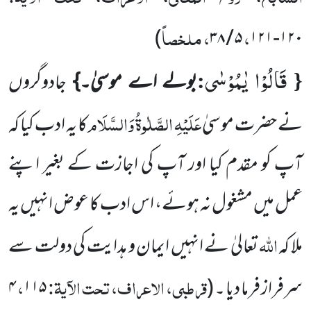
،
، ملخصاً
)
۳۸
/
۵
۱۲۱
-
۱۲۰
قَالُوْا یٰمُوْسٰى
:
{
بولے اے موسیٰ۔}
جادوگروں
عَلَیْہِ الصَّلٰوۃُ وَالسَّلَام
نے حضرت موسیٰ
کا یہ ادب کیا کہ
آپ کو مقدم
کیا اور آپ کی اجازت کے بغیر اپنے
عمل میں مشغول نہ ہوئے، اس ادب کا عوض انہیں یہ
اللہ
ملا کہ
تعالیٰ نے انہیں ایمان
و ہدایت کی دولت سے
قرطبی، الاعراف، تحت الآیۃ:
،
سرفراز فرما دیا ۔
(
۱۱۵
۴