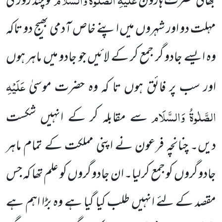
بھائی حضرت ہارون
کو چند روز کی
مہلت دو اور شہروں میں اپنے خاص آدمی بھیج دو تاکہ
وہ ایسے جادو گر جمع کر کے لائیں جو جادو میں ماہر ہوں
عَلَیْہِ
اور سب پر فائق ہوں تا کہ وہ حضرت موسیٰ
الصَّلٰوۃُ وَالسَّلَام
سے مقابلہ کر کے انہیں شکست
دیں۔ چنانچہ فرعون نے اپنی مملکت کے تمام ماہر
جادو گروں کو جمع کر لیا۔ ان جادو گروں کو علم تھا کہ جس
مقصد کے لئے انہیں طلب کیا گیا ہے وہ بڑا اہم ہے