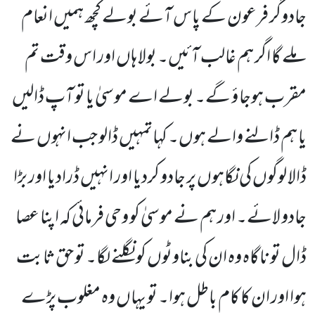
جادوگر فرعون کے پاس آئے بولے کچھ ہمیں انعام
ملے گا اگر ہم غالب آئیں۔ بولا ہاں اور اس وقت تم
مقرب ہوجا ؤ گے۔ بولے اے موسیٰ یا تو آپ ڈالیں
یا ہم ڈالنے والے ہوں۔ کہاتمہیں ڈالو جب انہوں نے
ڈالا لوگوں کی نگاہوں پر جادو کردیا اور انہیں ڈرادیا اور بڑا
جادو لائے۔ اور ہم نے موسیٰ کو وحی فرمائی کہ اپنا عصا
ڈال تو ناگاہ وہ ان کی بناوٹوں کو نگلنے لگا۔ تو حق ثابت
ہوا اور ان کا کام باطل ہوا۔ تو یہاں وہ مغلوب پڑے