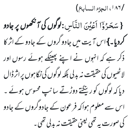
، الجزء السابع
)
۱۸۶
/
سَحَرُوْۤا اَعْیُنَ النَّاسِ
:
{
لوگوں کی آنکھوں پر جادو
کردیا۔}
اس آیت میں جادو گروں کے جادو کے اثر کا
ذکر ہے کہ انہوں نے اپنے پھینکے ہوئے رسوں اور
لاٹھیوں کی حقیقت نہ بدلی بلکہ لوگوں کی نگاہوں پر اثر ڈال
دیا کہ لوگوں کو رینگتے
دوڑتے سانپ محسوس ہوئے ۔
اس سے معلوم ہوا کہ فرعون کے جادوگروں کے جادو
کی صورت یہ تھی یعنی حقیقت نہ بدلی تھی۔