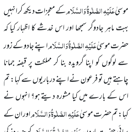
عَلَیْہِ الصَّلٰوۃُ وَالسَّلَام
موسیٰ
کے معجزات دیکھ کر انہیں
بہت ماہر جادوگر سمجھا اور اس خدشے کا اظہار
کیا کہ
عَلَیْہِ الصَّلٰوۃُ وَالسَّلَام
حضرت موسیٰ
اپنے جادو کے زور
سے لوگوں کو اپنا گرویدہ بنا کر مملکت پر قبضہ جمانا
چاہتے ہیں تو فرعون نے اپنے درباریوں سے کہا: تم
اس کے بارے میں کیا مشورہ دیتے ہو؟ انہوں نے
عَلَیْہِ الصَّلٰوۃُ وَالسَّلَام
کہا: تم حضرت موسیٰ
اور ان کے
عَلَیْہِ الصَّلٰوۃُ وَالسَّلَام