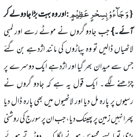
وَ جَآءُوْ بِسِحْرٍ عَظِیْمٍ
:
{
اور وہ بہت بڑا جادولے کر
آئے۔}
جب جادو گروں نے موٹے رسے اور لمبی
لاٹھیاں ڈالیں
تو وہ پہاڑوں کی مانند اژدہے بن گئے
جس سے میدان بھر گیا اور اژدہے ایک دوسرے پر
چڑھنے لگے۔ ایک قول یہ ہے کہ جادو گروں نے
رسیوں پر پارہ مل دیا اور لاٹھیوں میں بھی پارہ ڈال دیا
پھر انہیں زمین پر پھینک دیا، جب ان پر سورج
کی روشنی
پڑی تو ایسے محسوس ہونے لگا کہ یہ دوڑتے ہوئے