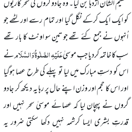
عظیم الشان اژدہا بن گیا۔ وہ جادو گروں کی سحر کاریوں
کو ایک ایک کرکے نگل گیا اور تمام رسے اور لٹھے
جو
اُنہوں نے جمع کئے تھے جو تین سو اونٹ کا بار تھے
عَلَیْہِ الصَّلٰوۃُ وَالسَّلَام
سب کا خاتمہ کردیا جب موسیٰ
نے
اس کو دستِ مبارک
میں لیا تو پہلے کی طرح عصا ہوگیا
اور اس کا حجم اور وزن اپنے حال پر رہا یہ دیکھ کر جادو
گروں نے پہچان لیا کہ عصائے موسیٰ سحر نہیں اور
قدرتِ بشری ایسا کرشمہ نہیں دکھا سکتی ضرور یہ