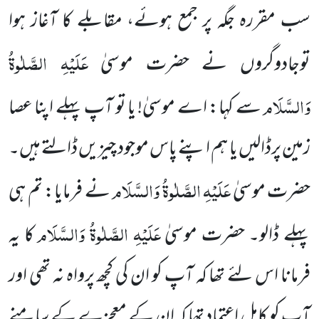
سب مقررہ جگہ پر جمع ہوئے، مقابلے کا آغاز ہوا
عَلَیْہِ الصَّلٰوۃُ
توجادوگروں نے حضرت موسیٰ
وَالسَّلَام
سے کہا: اے موسیٰ!
یا تو آپ پہلے اپنا عصا
زمین پرڈالیں یا ہم اپنے پاس موجود چیزیں ڈالتے ہیں۔
عَلَیْہِ الصَّلٰوۃُ وَالسَّلَام
حضرت موسیٰ
نے فرمایا:
تم ہی
عَلَیْہِ الصَّلٰوۃُ وَالسَّلَام
پہلے ڈالو۔ حضرت موسیٰ
کا یہ
فرمانا اس لئے تھا کہ آپ کو ان کی کچھ پرواہ نہ تھی اور
آپ کو کامل اعتماد
تھا کہ ان کے معجزے کے سامنے