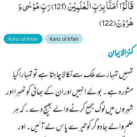
قَالُوْۤا اٰمَنَّا بِرَبِّ الْعٰلَمِیْنَۙ (121) رَبِّ مُوْسٰى وَ
هٰرُوْنَ(122)
Kanz ul Iman
Kanz ul Irfan
کنزالایمان
تمہیں تمہارے ملک سے نکا لا چاہتا ہے تو تمہارا کیا
مشورہ ہے۔ بولے انہیں اور ان کے بھائی کو ٹھہرا اور
شہروں میں لوگ جمع کرنے والے بھیج دے۔ کہ ہر
علم والے جادوگر کو تیرے پاس لے آئیں۔ اور