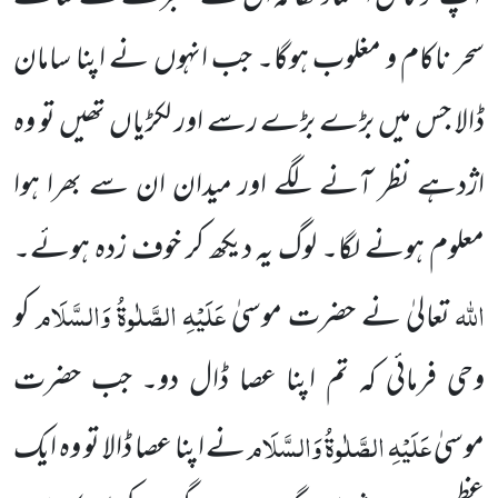
سحر ناکام و مغلوب ہوگا۔ جب انہوں نے اپنا سامان
ڈالا جس میں بڑے بڑے رسے اور لکڑیاں تھیں تو وہ
اژدہے نظر آنے لگے اور میدان ان سے بھرا ہوا
معلوم ہونے لگا۔ لوگ یہ دیکھ کر خوف زدہ ہوئے۔
اللہ
عَلَیْہِ الصَّلٰوۃُ وَالسَّلَام
تعالیٰ نے حضرت موسیٰ
کو
وحی فرمائی کہ تم اپنا عصا ڈال دو۔ جب حضرت
عَلَیْہِ الصَّلٰوۃُ وَالسَّلَام
موسیٰ
نے اپنا عصا ڈالا تو وہ ایک