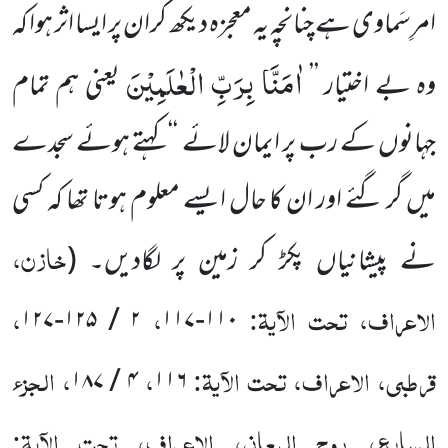
امرِسَماوی ہے چنانچہ یہ معجزہ دیکھ کران پر ایسا اثر ہوا کہ
اٰمَنَّا بِرَبِّ الْعٰلَمِیْنَ
وہ بے اختیار ’’
یعنی ہم تمام
جہانوں کے رب پر ایمان لائے
‘‘ کہتے ہوئے سجدے
میں گر گئے اور ان کا حال ایسے معلوم ہوتا تھا کہ کسی
خازن،
نے پیشانیاں پکڑ کر زمین پر لگادیں۔
(
الاعراف، تحت الآیۃ:
،
،
۱۲۷
-
۱۲۵
/
۲
۱۱۷
-
۱۱۰
قرطبی، الاعراف، تحت الآیۃ:
،
، الجزء
۱۸۷
/
۴
۱۱۶
السابع، روح المعانی، الاعراف، تحت الآیۃ: