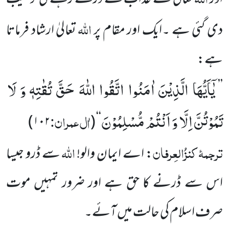
اللہ
دی گئی ہے ۔ایک اور مقام پر
تعالیٰ ارشاد فرماتا
ہے:
یٰۤاَیُّهَا الَّذِیْنَ اٰمَنُوا اتَّقُوا اللّٰهَ حَقَّ تُقٰتِهٖ وَ لَا
’’
تَمُوْتُنَّ اِلَّا وَ اَنْتُمْ مُّسْلِمُوْنَ
اٰل عمران:
)
۱۰۲
(
‘‘
ترجمۂ
کنزُالعِرفان
اللہ
:
اے ایمان والو!
سے ڈرو جیسا
اس سے ڈرنے کا حق ہے اور ضرور تمہیں موت
صرف اسلام کی حالت میں آئے۔