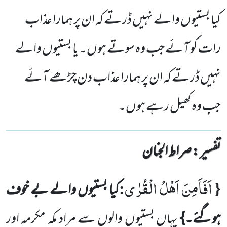
کیا بستیوں والے نہیں ڈرتے کہ ان پر ہمارا عذاب
رات کو آئے جب وہ سوتے ہوں۔ یا بستیوں والے
نہیں ڈرتے کہ ان پر ہمارا عذاب دن چڑھے آئے
جب وہ کھیل رہے ہوں۔
تفسیر : ‎صراط الجنان
اَفَاَمِنَ اَهْلُ الْقُرٰى
:
{
کیا بستیوں والے بے خوف
ہوگئے۔}
یہاں بستیوں والوں سے مراد مکہ مکرمہ اور