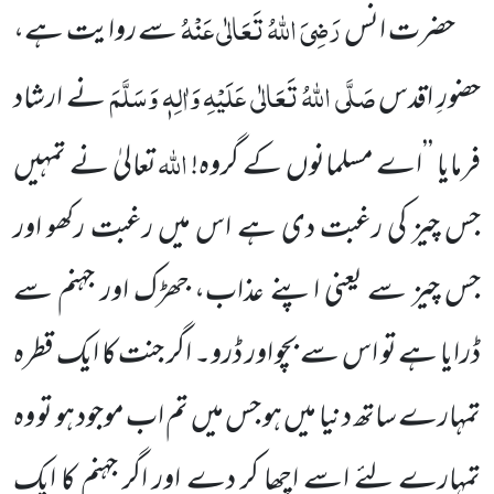
رَضِیَ اللہُ تَعَالٰی عَنْہُ
حضرت انس
سے روایت ہے،
صَلَّی اللہُ تَعَالٰی عَلَیْہِ وَاٰلِہٖ وَسَلَّمَ
حضورِ اقدس
نے ارشاد
اللہ
فرمایا ’’اے مسلمانوں کے گروہ!
تعالیٰ نے تمہیں
جس چیز کی رغبت دی ہے اس میں رغبت رکھو اور
جس چیز سے یعنی اپنے عذاب، جھڑک اور جہنم سے
ڈرایا ہے تو اس سے بچو اور ڈرو۔ اگر جنت کا ایک قطرہ
تمہارے ساتھ دنیا میں ہو جس میں تم اب موجود
ہو تو وہ
تمہارے لئے اسے اچھا کر دے اور اگر جہنم کا ایک