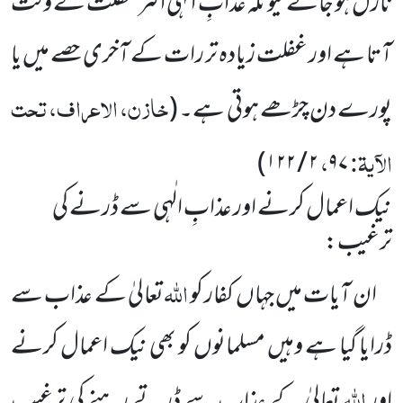
نازل ہو جائے کیونکہ
عذابِ الٰہی اکثر غفلت کے وقت
آتا ہے اور غفلت زیادہ تر رات کے آخری حصے میں یا
خازن، الاعراف، تحت
پورے دن چڑھے
ہوتی ہے۔
(
الآیۃ:
،
)
۱۲۲
/
۲
۹۷
نیک اعمال کرنے اور عذابِ الٰہی سے ڈرنے کی
ترغیب:
اللہ
ان آیات میں جہاں کفار کو
تعالیٰ کے عذاب سے
ڈرایا گیا ہے وہیں مسلمانوں کو بھی نیک اعمال کرنے
اللہ
اور
تعالیٰ کے عذاب سے ڈرتے رہنے کی ترغیب