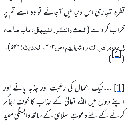
قطرہ تمہاری اس دنیا میں آجائے تو وہ اسے تم پر
البعث والنشور للبیہقی، باب ما جاء
خراب کر دے
(
فی طعام اہل النار وشرابہم، ص
، الحدیث:
۳۰۳
۵۴۶
)
۔
[1]
)
(
[1]
…
نیک اعمال کی رغبت اور جذبہ پانے اور
اپنے دلوں میں اللہ تعالیٰ کے عذاب کا خوف اجاگر
کرنے کے لئے دعوتِ اسلامی کے ساتھ وابستگی مفید