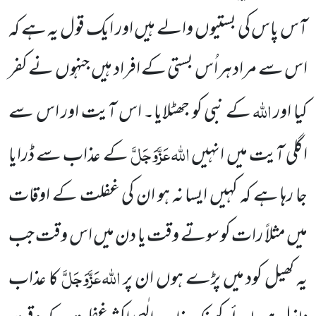
آس پاس کی بستیوں
والے ہیں اور ایک قول یہ ہے کہ
اس سے مراد ہراُس بستی کے افراد ہیں جنہوں نے کفر
اللہ
کیا اور
کے نبی کو جھٹلایا۔ اس آیت
اور اس سے
اللہ
عَزَّوَجَلَّ
اگلی آیت میں انہیں
کے عذاب سے ڈرایا
جا رہا ہے کہ کہیں ایسا
نہ ہو ان کی غفلت کے اوقات
میں
مثلاً رات کو سوتے وقت
یا دن میں اس وقت جب
اللہ
عَزَّوَجَلَّ
یہ کھیل کود میں پڑے ہوں ان پر
کا عذاب