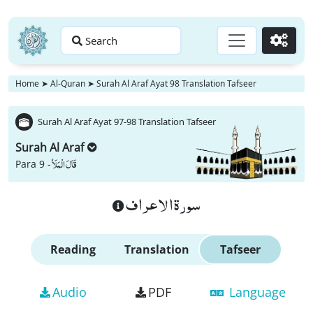
Search
Go
Home
➤
Al-Quran
➤
Surah Al Araf Ayat 98 Translation Tafseer
Surah Al Araf Ayat 97-98 Translation Tafseer
Surah Al Araf
قَالَ الْمَلَاُ
Para 9 -
سورة الاعراف
Reading
Translation
Tafseer
Audio
PDF
Language