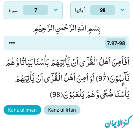
اٰياتها
سورۃ
7
98
بِسْمِ اللّٰهِ الرَّحْمٰنِ الرَّحِیْمِ
7.97-98
اَفَاَمِنَ اَهْلُ الْقُرٰۤى اَنْ یَّاْتِیَهُمْ بَاْسُنَا بَیَاتًا وَّ هُمْ
نَآىٕمُوْنَﭤ(97) اَوَ اَمِنَ اَهْلُ الْقُرٰۤى اَنْ یَّاْتِیَهُمْ
بَاْسُنَا ضُحًى وَّ هُمْ یَلْعَبُوْنَ(98)
Kanz ul Iman
Kanz ul Irfan
کنزالایمان