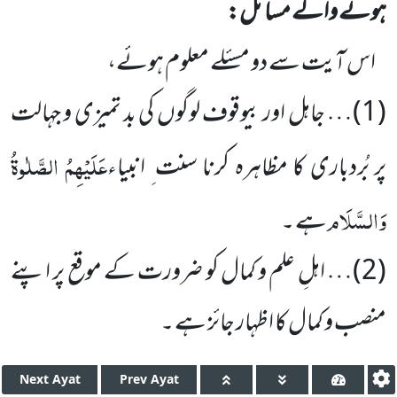
ہونے والے مسائل:
اس آیت سے دو مسئلے معلوم ہوئے،
(
1
)… جاہل اور بیوقوف لوگوں کی بد تمیزی و جہالت
عَلَیْہِمُ الصَّلٰوۃُ
پر بُردباری کا مظاہرہ کرنا سنت ِ انبیاء
وَالسَّلَام
ہے ۔
(
2
)… اہلِ علم و کمال کو ضرورت کے موقع پر اپنے
منصب و کمال کا اظہار جائز ہے ۔
Next
Ayat
Prev
Ayat