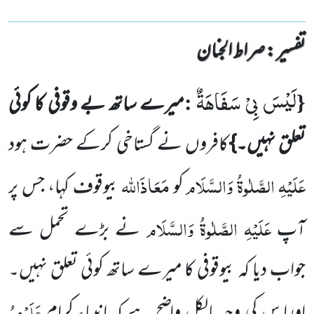
تفسیر : ‎صراط الجنان
لَیْسَ بِیْ سَفَاهَةٌ
:
{
میرے ساتھ بے وقوفی کا کوئی
تعلق نہیں۔}
کافروں نے گستاخی کرکے حضرت ہود
عَلَیْہِ الصَّلٰوۃُ وَالسَّلَام
مَعَاذَاللہ
کو
بیوقوف کہا، جس پر
عَلَیْہِ الصَّلٰوۃُ وَالسَّلَام
آپ
نے بڑے تحمل سے
جواب دیا کہ بیوقوفی کا میرے ساتھ کوئی تعلق نہیں۔
عَلَیْہِمُ
اورا س کی وجہ بالکل واضح ہے کہ انبیاءِ کرام