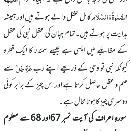
الصَّلٰوۃُ وَالسَّلَام
کامل عقل والے ہوتے ہیں اور ہمیشہ
ہدایت پر ہوتے ہیں۔تمام جہان کی عقل نبی کی عقل
کے مقابلے میں ایسی ہے جیسے سمندر کا ایک قطرہ
عَزَّوَجَلَّ
کیونکہ نبی تو وحی کے ذریعے اپنے رب
سے
علم و عقل حاصل کرتا ہے اور اس چیز کے برابر کوئی
دوسری چیز کا ہونا محال ہے۔
سورہِ اعراف کی آیت نمبر
67
اور
68
سے معلوم