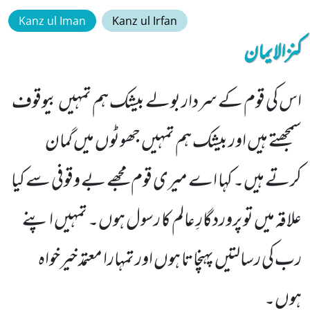
Kanz ul Iman
Kanz ul Irfan
کنزالایمان
اس کی قوم کے سردار بولے بیشک ہم تمہیں بیوقوف
سمجھتے ہیں اور بیشک ہم تمہیں جھوٹوں میں گمان
کرتے ہیں۔ کہا اے میری قوم مجھے بے وقوفی سے کیا
علاقہ میں تو پروردگارِ عالم کا رسول ہوں۔ تمہیں اپنے
رب کی رسالتیں پہنچاتا ہوں اور تمہارا معتمد خیرخواہ
ہوں۔