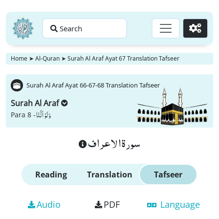
Search
Go
Home
➤
Al-Quran
➤
Surah Al Araf Ayat 67 Translation Tafseer
Surah Al Araf Ayat 66-67-68 Translation Tafseer
Surah Al Araf
وَ لَوْ اَنَّنَا
Para 8 -
سورة الاعراف
Reading
Translation
Tafseer
Audio
PDF
Language