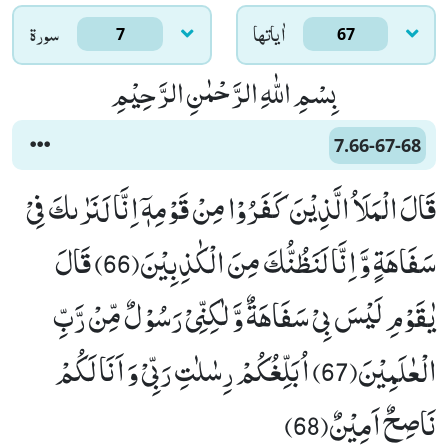
اٰياتها
سورۃ
7
67
بِسْمِ اللّٰهِ الرَّحْمٰنِ الرَّحِیْمِ
7.66-67-68
قَالَ الْمَلَاُ الَّذِیْنَ كَفَرُوْا مِنْ قَوْمِهٖۤ اِنَّا لَنَرٰىكَ فِیْ
سَفَاهَةٍ وَّ اِنَّا لَنَظُنُّكَ مِنَ الْكٰذِبِیْنَ(66) قَالَ
یٰقَوْمِ لَیْسَ بِیْ سَفَاهَةٌ وَّ لٰكِنِّیْ رَسُوْلٌ مِّنْ رَّبِّ
الْعٰلَمِیْنَ(67) اُبَلِّغُكُمْ رِسٰلٰتِ رَبِّیْ وَ اَنَا لَكُمْ
نَاصِحٌ اَمِیْنٌ(68)