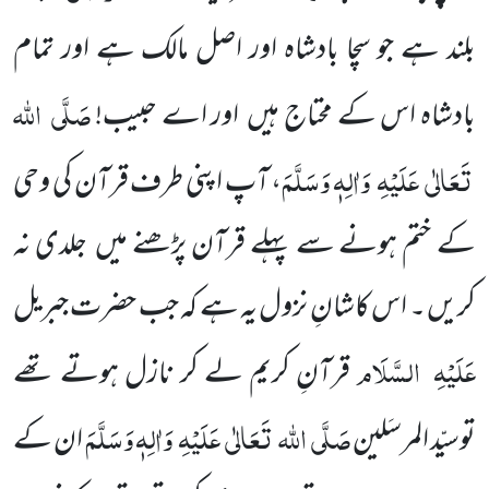
بلند ہے جو سچا بادشاہ اور اصل مالک ہے اور تمام
صَلَّی
اللہ
بادشاہ اس کے محتاج ہیں
اور اے حبیب!
تَعَالٰی
عَلَیْہِ
وَاٰلِہٖ وَسَلَّمَ
، آپ اپنی طرف قرآن کی وحی
کے ختم ہونے سے پہلے قرآن پڑھنے میں
جلدی نہ
کریں ۔ اس کاشانِ نزول یہ ہے کہ جب حضرت
جبریل
عَلَیْہِ
السَّلَام
قرآنِ کریم لے کر نازل ہوتے تھے
صَلَّی
اللہ
تَعَالٰی
عَلَیْہِ
وَاٰلِہٖ وَسَلَّمَ
توسیّد المرسَلین
ان کے