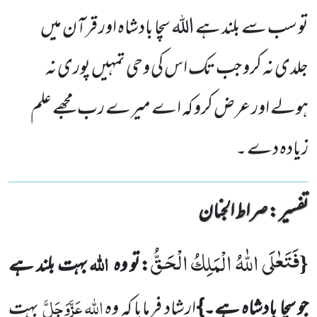
تو سب سے بلند ہے اللہ سچا بادشاہ اور قرآن میں
جلدی نہ کرو جب تک اس کی وحی تمہیں پوری نہ
ہولے اور عرض کرو کہ اے میرے رب مجھے علم
زیادہ دے ۔
تفسیر : ‎صراط الجنان
فَتَعٰلَى اللّٰهُ الْمَلِكُ الْحَقُّ
{
اللہ
:تو وہ
بہت بلند ہے
اللّٰہ
عَزَّوَجَلَّ
جو سچا بادشاہ ہے۔}
ارشاد فرمایا کہ وہ
بہت