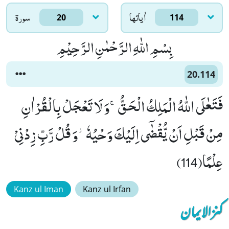
اٰياتها
سورۃ
20
114
بِسْمِ اللّٰهِ الرَّحْمٰنِ الرَّحِیْمِ
20.114
فَتَعٰلَى اللّٰهُ الْمَلِكُ الْحَقُّۚ-وَ لَا تَعْجَلْ بِالْقُرْاٰنِ
مِنْ قَبْلِ اَنْ یُّقْضٰۤى اِلَیْكَ وَحْیُهٗ٘-وَ قُلْ رَّبِّ زِدْنِیْ
عِلْمًا(114)
Kanz ul Iman
Kanz ul Irfan
کنزالایمان