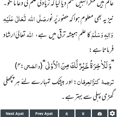
عالم ہیں
مگر انہیں حکم دیا گیا کہ زیادتی ٔعلم کی دعا مانگو۔
صَلَّی
اللہ
تَعَالٰی
عَلَیْہِ
نیز یہ بھی معلوم ہوا کہ حضور پُر نور
وَاٰلِہٖ وَسَلَّمَ
اللہ
کا علم ہمیشہ ترقی میں
ہے،
تعالیٰ ارشاد
فرماتا ہے:
وَ لَلْاٰخِرَةُ خَیْرٌ لَّكَ مِنَ الْاُوْلٰى
والضحی
)
۴
:
(
‘‘
’’
ترجمۂ
کنزُالعِرفان
: اور بیشک تمہارے لئے ہر پچھلی
گھڑی پہلی
سے بہتر ہے۔
Next
Ayat
Prev
Ayat