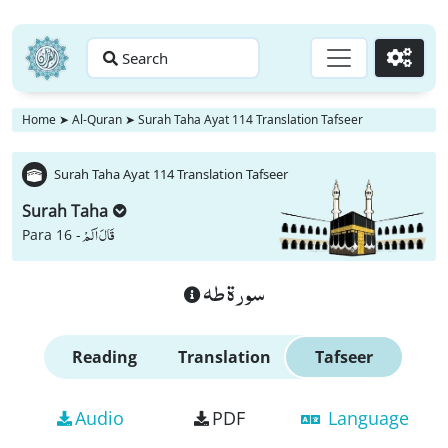
Search
Go
Home
➤
Al-Quran
➤
Surah Taha Ayat 114 Translation Tafseer
Surah Taha Ayat 114 Translation Tafseer
Surah Taha
قَالَ اَلَمْ
Para 16 -
سورة طه
Reading
Translation
Tafseer
Audio
PDF
Language