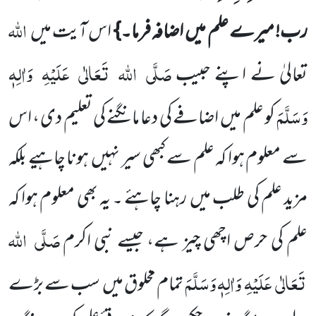
اللہ
رب! میرے علم میں
اضافہ فرما۔}
اس آیت میں
صَلَّی
اللہ
تَعَالٰی
عَلَیْہِ
وَاٰلِہٖ
تعالیٰ نے اپنے حبیب
وَسَلَّمَ
کو علم میں
اضافے کی دعا مانگنے کی تعلیم دی ، اس
سے معلوم ہوا کہ علم سے کبھی سیر نہیں
ہونا چاہیے بلکہ
مزید علم کی طلب میں
رہنا چاہئے ۔ یہ بھی معلوم ہوا کہ
صَلَّی
اللہ
علم کی حرص اچھی چیز ہے، جیسے نبی اکرم
تَعَالٰی
عَلَیْہِ
وَاٰلِہٖ وَسَلَّمَ
تمام مخلوق میں
سب سے بڑے