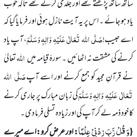
ساتھ ساتھ پڑھتے
تھے اور جلدی کرتے تھے تاکہ خوب
یاد ہو جائے ۔ اس پر یہ آیت نازل ہوئی اور فرمایا گیا کہ
صَلَّی
اللہ
تَعَالٰی
عَلَیْہِ
وَاٰلِہٖ وَسَلَّمَ
اے حبیب!
، آپ یاد
اللہ
کرنے کی مشقت نہ اٹھائیں
۔ سورۂ قیامہ میں
تعالیٰ
صَلَّی
اللہ
نے قرآنِ مجید کو جمع کرنے اور اسے آپ
تَعَالٰی
عَلَیْہِ
وَاٰلِہٖ وَسَلَّمَ
کی زبان مبارک پر جاری کرنے
کا خود ذمہ لے کر آپ کی اور زیادہ تسلی فرما دی ۔
وَ قُلْ رَّبِّ زِدْنِیْ عِلْمًا
{
: اور عرض کرو:اے میرے