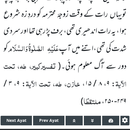
تویہاں رات کے وقت زوجۂ محترمہ کو دردِ زہ شروع
ہوا ، یہ رات اندھیری تھی، برف پڑ رہی تھا اور سردی
عَلَیْہِ
الصَّلٰوۃُ وَالسَّلَام
شدت کی تھی ،اتنے میں آپ
کو
تفسیرکبیر، طہ، تحت
دور سے آگ معلوم ہوئی۔
(
الآیۃ
خازن، طہ، تحت الآیۃ
۳ /
،
۹
:
،
۸ / ۱۵
،
۹
:
ملتقطًا
)
،
۲۴۹-۲۵۰
Next
Ayat
Prev
Ayat