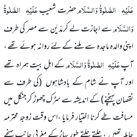
عَلَیْہِ
الصَّلٰوۃُ وَالسَّلَام
عَلَیْہِ
الصَّلٰوۃُ
حضرت شعیب
وَالسَّلَام
سے اجازت لے کرمَدْیَن سے مصر کی طرف
اپنی والدہ ماجدہ سے ملنے کے لئے روانہ ہوئے تھے ،
عَلَیْہِ
الصَّلٰوۃُ وَالسَّلَام
آپ
کے اہلِ بیت ہمراہ تھے
اور آپ نے شام کے بادشاہوں
(کی طرف سے
نقصان پہنچنے)
کے اندیشہ سے سڑک چھوڑ کر جنگل میں
مسافت طے کرنا اختیار فرمایا ،اس وقت زوجۂ محترمہ
حاملہ تھیں ، چلتے چلتے طور پہاڑکے مغربی جانب پہنچے