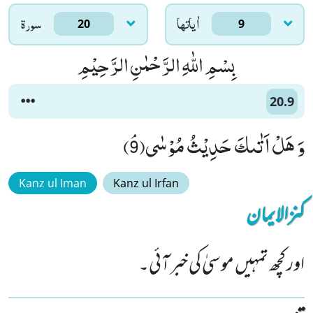
اٰياتها
سورۃ
20
9
بِسْمِ اللّٰهِ الرَّحْمٰنِ الرَّحِیْمِ
20.9
وَ هَلْ اَتٰىكَ حَدِیْثُ مُوْسٰىﭥ(9)
Kanz ul Iman
Kanz ul Irfan
کنزالایمان
اور کچھ تمہیں موسیٰ کی خبر آئی۔