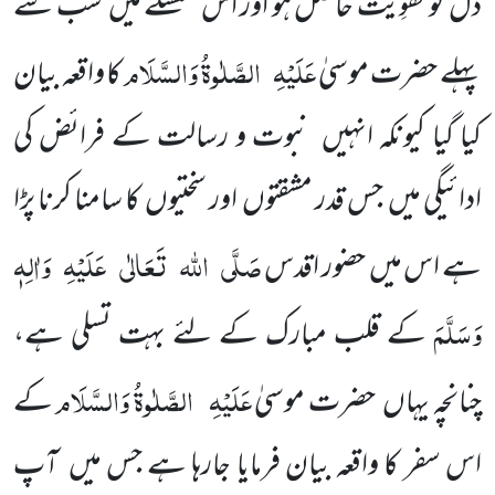
دل کو تَقْوِیَت حاصل ہو اور اس سلسلے میں سب سے
عَلَیْہِ
الصَّلٰوۃُ وَالسَّلَام
پہلے حضرت موسیٰ
کا واقعہ بیان
کیا گیا کیونکہ انہیں نبوت و رسالت کے فرائض کی
ادائیگی میں جس قدر مشقتوں اور سختیوں کا سامنا کرنا پڑا
صَلَّی
اللہ
تَعَالٰی
عَلَیْہِ
وَاٰلِہٖ
ہے اس میں حضور اقدس
وَسَلَّمَ
کے قلب مبارک کے لئے بہت تسلی ہے،
عَلَیْہِ
الصَّلٰوۃُ وَالسَّلَام
چنانچہ یہاں حضرت موسیٰ
کے
اس سفر کا واقعہ بیان فرمایا جارہا ہے جس میں آپ