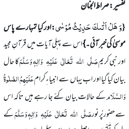
تفسیر : ‎صراط الجنان
وَ هَلْ اَتٰىكَ حَدِیْثُ مُوْسٰى
{
:اور کیا تمہارے پاس
موسیٰ کی خبر آئی۔}
اس سے پہلی آیات میں قرآنِ مجید
صَلَّی
اللہ
تَعَالٰی
عَلَیْہِ
وَاٰلِہٖ وَسَلَّمَ
اور نبی کریم
کا حال
عَلَیْہِمُ الصَّلٰوۃُ
بیان کیا گیا اور اب یہاں سے انبیاءِ کرام
وَالسَّلَام
کے حالات بیان کئے جا رہے ہیں تاکہ اس
صَلَّی
اللہ
تَعَالٰی
عَلَیْہِ
وَاٰلِہٖ وَسَلَّمَ
سے حضور پُر نور
کے