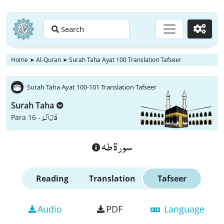
Search
Go
Home
➤
Al-Quran
➤
Surah Taha Ayat 100 Translation Tafseer
Surah Taha Ayat 100-101 Translation Tafseer
Surah Taha
قَالَ اَلَمْ
Para 16 -
سورة طه
Reading
Translation
Tafseer
Audio
PDF
Language