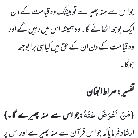
جو اس سے منہ پھیرے تو بیشک وہ قیامت کے دن
ایک بوجھ اٹھائے گا۔ وہ ہمیشہ اس میں رہیں گے اور
وہ قیامت کے دن ان کے حق میں کیا ہی برا بوجھ
ہوگا۔
تفسیر : ‎صراط الجنان
مَنْ اَعْرَضَ عَنْهُ
{
:جو اس سے منہ پھیرے گا۔}
ارشاد فرمایا کہ جو اس قرآن سے منہ پھیرے اور اس پر