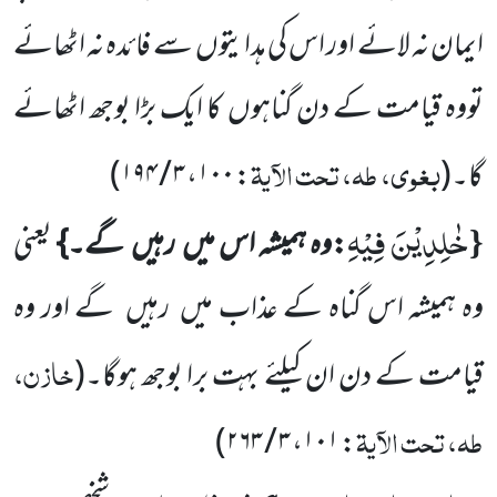
ایمان نہ لائے اور اس کی ہدایتوں
سے فائدہ نہ اٹھائے
تووہ قیامت کے دن گناہوں
کا ایک بڑا بوجھ اٹھائے
بغوی، طہ، تحت الآیۃ
گا۔
(
:
۱۰۰
،
۳ / ۱۹۴
)
خٰلِدِیْنَ فِیْهِ
{
:وہ ہمیشہ اس میں
رہیں
گے۔}
یعنی
وہ ہمیشہ اس گناہ کے عذاب میں
رہیں
گے اور وہ
خازن،
قیامت کے دن ان کیلئے بہت برا بوجھ ہوگا۔
(
طہ، تحت الآیۃ
)
۳ / ۲۶۳
،
۱۰۱
: