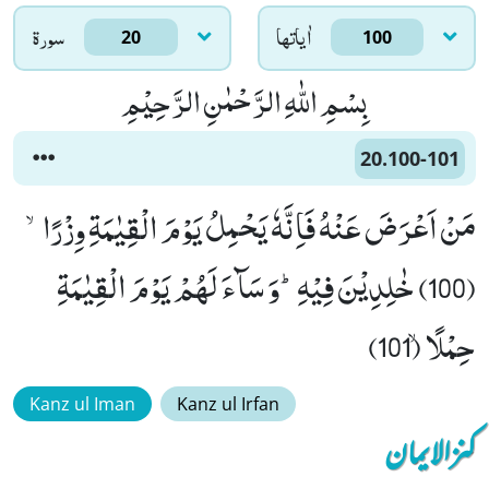
اٰياتها
سورۃ
20
100
بِسْمِ اللّٰهِ الرَّحْمٰنِ الرَّحِیْمِ
20.100-101
مَنْ اَعْرَضَ عَنْهُ فَاِنَّهٗ یَحْمِلُ یَوْمَ الْقِیٰمَةِ وِزْرًاۙ
(100) خٰلِدِیْنَ فِیْهِؕ-وَ سَآءَ لَهُمْ یَوْمَ الْقِیٰمَةِ
حِمْلًاۙ (101)
Kanz ul Iman
Kanz ul Irfan
کنزالایمان