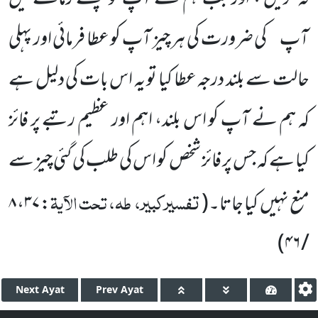
آپ کی ضرورت کی ہر چیز آپ کو عطا فرمائی اور پہلی
حالت سے بلند درجہ عطا کیا تو یہ اس بات کی دلیل ہے
کہ ہم نے آپ کو اس بلند، اہم اور عظیم رتبے پر فائز
کیا ہے کہ جس پر فائز شخص کو اس کی طلب کی گئی چیز سے
تفسیرکبیر، طہ، تحت الآیۃ
منع نہیں کیا جاتا۔
(
:
۳۷
،
۸
)
/ ۴۶
Next
Ayat
Prev
Ayat