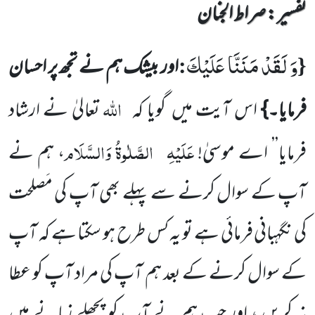
تفسیر : ‎صراط الجنان
وَ لَقَدْ مَنَنَّا عَلَیْكَ
:
{
اور بیشک ہم نے تجھ پر احسان
اللہ
فرمایا۔}
اس آیت میں گویا کہ
تعالیٰ نے ارشاد
عَلَیْہِ
الصَّلٰوۃُ وَالسَّلَام
فرمایا’’ اے موسیٰ!
، ہم نے
آپ کے سوال کرنے سے پہلے بھی آپ کی مَصلحت
کی نگہبانی فرمائی ہے تو یہ کس طرح ہو سکتا ہے کہ آپ
کے سوال کرنے کے بعد ہم آپ کی مراد آپ کو عطا
نہ کریں ، اور جب ہم نے آپ کو پچھلے زمانے میں