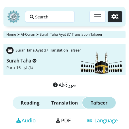
Search
Go
Home
➤
Al-Quran
➤
Surah Taha Ayat 37 Translation Tafseer
Surah Taha Ayat 37 Translation Tafseer
Surah Taha
قَالَ اَلَمْ
Para 16 -
سورة طه
Reading
Translation
Tafseer
Audio
PDF
Language