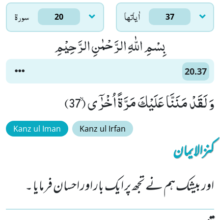
اٰياتها
سورۃ
20
37
بِسْمِ اللّٰهِ الرَّحْمٰنِ الرَّحِیْمِ
20.37
وَ لَقَدْ مَنَنَّا عَلَیْكَ مَرَّةً اُخْرٰۤىۙ (37)
Kanz ul Iman
Kanz ul Irfan
کنزالایمان
اور بیشک ہم نے تجھ پر ایک بار اور احسان فرمایا ۔