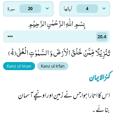
اٰياتها
سورۃ
20
4
بِسْمِ اللّٰهِ الرَّحْمٰنِ الرَّحِیْمِ
20.4
تَنْزِیْلًا مِّمَّنْ خَلَقَ الْاَرْضَ وَ السَّمٰوٰتِ الْعُلٰىﭤ(4)
Kanz ul Iman
Kanz ul Irfan
کنزالایمان
اس کا اتارا ہوا جس نے زمین اور اونچے آسمان
بنائے۔