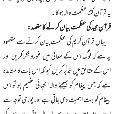
یہ قرآن کتنا عظمت والا ہو گا۔
قرآنِ مجید کی عظمت بیان کرنے کا مقصد:
یہاں
قرآن کریم کی عظمت بیان کرنے سے مقصود
یہ ہے کہ لوگ اس کے معانی میں
غورو فکر کریں
اور
اس کے
حقائق میں
تَدَبُّر کریں
کیونکہ اس بات کا مشاہدہ
ہے کہ جس پیغام کو بھیجنے والا انتہائی عظیم ہو تو اس
پیغام کو بہت اہمیت دی جاتی
ہے اور پوری توجہ سے