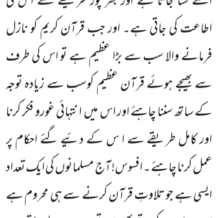
اسے سنا جاتا ہے اور بھر پور طریقے سے اس کی
اطاعت کی جاتی ہے۔ اور جب قرآن کریم کو نازل
فرمانے والا سب سے بڑا عظیم ہے تو اس کی طرف
سے بھیجے ہوئے قرآن عظیم کوسب سے زیادہ توجہ
کے ساتھ سننا چاہئے اور اس میں
انتہائی غورو فکر کرنا
اور کامل طریقے سے ا س کے دئیے گئے احکام پر
عمل کرنا چاہئے ۔ افسوس! آج مسلمانوں
کی ایک تعداد
ایسی ہے جو تلاوتِ قرآن کرنے سے ہی محروم ہے