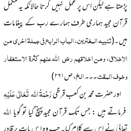
پڑھتا ہے لیکن اس پر عمل نہیں
کرتا حالانکہ یہ مکمل
قرآن مجید ہماری طرف ہمارے رب کے پیغامات
تنبیہ المغترین، الباب الرابع فی جملۃ اخری من
ہیں۔
(
الاخلاق، ومن اخلاقہم
رضی
اللہ عنہم
کثرۃ الاستغفار
وخوف المقت ۔۔۔ الخ،
ص۲۶۱
)
رَحْمَۃُ اللہ
تَعَالٰی
عَلَیْہِ
اور حضرت محمد بن کعب قرظی
اللہ
فرماتے ہیں : جس تک قرآن مجیدپہنچ گیا تو گویا
تعالیٰ نے اس
سے کلام کیا۔ جب وہ ا س بات پر قادر