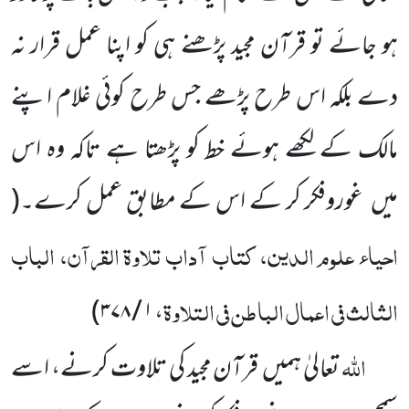
ہو جائے تو قرآن مجید پڑھنے ہی کو اپنا عمل قرار نہ
دے بلکہ اس طرح پڑھے جس طرح کوئی غلام اپنے
مالک کے لکھے ہوئے خط کو پڑھتا ہے تاکہ وہ اس
میں
غوروفکر کر کے اس کے مطابق عمل کرے۔
(
احیاء علوم الدین، کتاب آداب تلاوۃ القرآن، الباب
الثالث فی اعمال الباطن فی التلاوۃ
)
، ۱ / ۳۷۸
اللہ
تعالیٰ ہمیں
قرآن مجید کی تلاوت کرنے، اسے