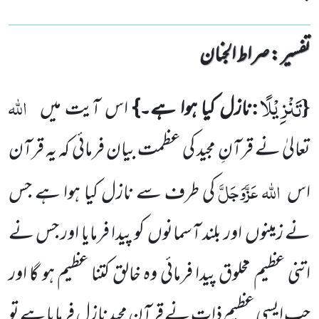
تفسیر : ‎صراط الجنان
تَنْزِیْلًا
{
:
اللہ
نازل کیا ہوا ہے۔}
اس آیت میں
تعالیٰ نے قرآنِ مجید کی عظمت بیان فرمائی کہ یہ قرآن
اللہ
عَزَّوَجَلَّ
اس
کی طرف سے نازل کیا ہوا ہے جس
نے زمینوں
اور بلند آسمانوں
کو پیدا فرمایا اور جس نے
اتنی عظیم مخلوق پیدا فرمائی وہ خالق
کتنا عظیم ہو گا اور
جب ایسی عظیم ذات نے قرآن مجید نازل فرمایا ہے تو