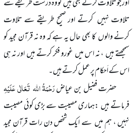
اور جو تلاوت کرتے بھی ہیں
تو وہ درست طریقے سے
تلاوت نہیں
کرتے اور صحیح طریقے سے تلاوت
کرنے والوں
کا بھی حال یہ ہے کہ وہ نہ قرآن مجید کو
سمجھتے ہیں
، نہ اس میں
غورو فکر کرتے ہیں
اور نہ ہی
اس کے اَحکام پر عمل کرتے ہیں۔
رَحْمَۃُ اللہ
تَعَالٰی
عَلَیْہِ
حضرت فضیل بن عیاض
فرماتے ہیں
:ہماری مصیبت سے بڑی کوئی مصیبت
نہیں ، ہم میں
سے ایک شخص دن رات قرآن مجید