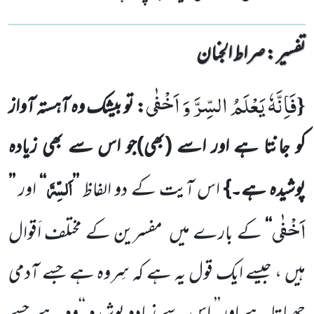
تفسیر : ‎صراط الجنان
فَاِنَّهٗ یَعْلَمُ السِّرَّ وَ اَخْفٰى
{
: تو بیشک وہ آہستہ آواز
کو جانتا ہے اور اسے
(بھی)
جو اس سے بھی زیادہ
اَلسِّرَّ
پوشیدہ ہے۔}
اس آیت کے دو الفاظ
’’
‘‘
اور
’’
اَخْفٰى
‘‘
کے بارے میں
مفسرین کے مختلف اَقوال
ہیں ، جیسے ایک قول یہ ہے کہ سِروہ ہے
جسے آدمی