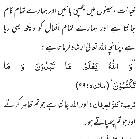
خیانت ، سینوں
میں
چھپی باتیں
اور ہمارے تمام کام
جانتا ہے اور ہمارے تمام اَفعال کو دیکھ بھی رہا
اللہ
ہے،چنانچہ
تعالیٰ ارشاد فرماتا ہے:
وَ اللّٰهُ یَعْلَمُ مَا تُبْدُوْنَ وَ مَا
’’
تَكْتُمُوْنَ
مائدہ
)
:۹۹
(
‘‘
ترجمۂ
کنزُالعِرفان
اللہ
: اور
جانتا ہے جو تم ظاہر کرتے
اور جو تم چھپاتے ہو۔