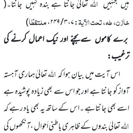
اللہ
ہیں
جنہیں
تعالیٰ جانتا ہے بندہ نہیں
جانتا۔
(
خازن، طہ، تحت الآیۃ
ملتقطًا
)
: ۷، ۳ / ۲۴۹،
برے کاموں
سے بچنے اور نیک اعمال کرنے کی
ترغیب:
اللہ
اس آیت میں
بیان ہوا کہ
تعالیٰ ہماری آہستہ
آواز کو جانتا ہے اور جو اس سے بھی زیادہ پوشیدہ ہے
اسے بھی جانتاہے ۔اس کے ساتھ یہ بھی یاد رہے کہ
اللہ
تعالیٰ بندوں
کے ظاہری باطنی اَحوال ،آنکھوں
کی