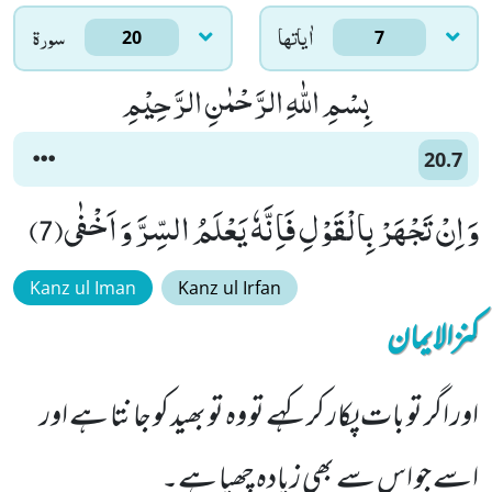
اٰياتها
سورۃ
20
7
بِسْمِ اللّٰهِ الرَّحْمٰنِ الرَّحِیْمِ
20.7
وَ اِنْ تَجْهَرْ بِالْقَوْلِ فَاِنَّهٗ یَعْلَمُ السِّرَّ وَ اَخْفٰى(7)
Kanz ul Iman
Kanz ul Irfan
کنزالایمان
اور اگر تو بات پکار کر کہے تو وہ تو بھید کو جانتا ہے اور
اسے جو اس سے بھی زیادہ چھپا ہے۔