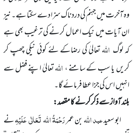
وہ آخرت میں
جہنم کی دردناک سزا دے سکتا ہے۔ نیز
ان آیات میں
نیک اعمال کرنے کی ترغیب بھی ہے
اللہ
کہ لوگ
تعالیٰ کی رضاکے لئے کوئی نیکی چھپ کر
اللہ
کریں
یا سب کے سامنے ،
تعالیٰ اپنے فضل سے
انہیں
اس کی جزا عطا فرمائے گا۔
بلند آواز سے ذکر کرنے کا مقصد:
عبد اللہ
رَحْمَۃُ اللہ
تَعَالٰی
عَلَیْہِ
ابو سعید
بن عمر
نے