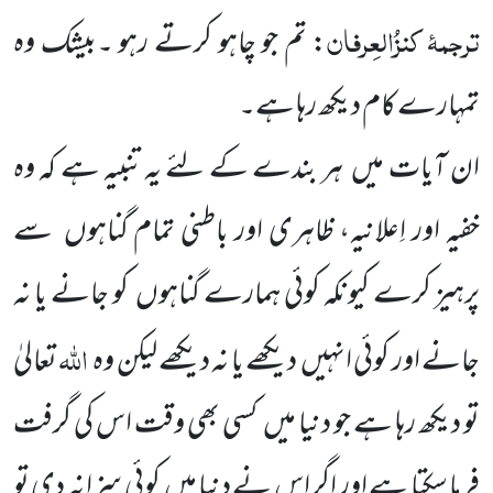
ترجمۂ
کنزُالعِرفان
: تم جو چاہو کرتے رہو ۔بیشک وہ
تمہارے کام دیکھ رہا ہے۔
ان آیات میں
ہر بندے کے لئے یہ تنبیہ ہے کہ وہ
خفیہ اور اِعلانیہ، ظاہری اور باطنی تمام گناہوں
سے
پرہیز کرے
کیونکہ کوئی ہمارے گناہوں
کو جانے یا نہ
اللہ
جانے اور کوئی انہیں
دیکھے یا نہ دیکھے لیکن وہ
تعالیٰ
تو دیکھ رہا ہے جو دنیا میں
کسی بھی وقت اس کی گرفت
فرما سکتا ہے اور اگر اس نے دنیا میں
کوئی سزا نہ دی تو