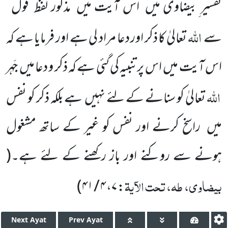
تفسیر ِبیضاوی میں
اس آیت میں
مذکور لفظ’’قول‘‘
اللہ
سے
تعالیٰ کا ذکر اور دعا مراد لی ہے اور فرمایا ہے کہ
اس آیت میں
اس پر تنبیہ کی گئی ہے کہ ذکر و دعا میں
جَہر
اللہ
تعالیٰ کو سنانے کے لئے نہیں
ہے بلکہ ذکر کو نفس
میں
راسخ کرنے اور نفس کو غیر کے ساتھ مشغول
ہونے سے روکنے اور باز رکھنے کے لئے ہے۔
(
بیضاوی، طہ، تحت الآیۃ
)
: ۷، ۴ / ۴۱
Next
Ayat
Prev
Ayat