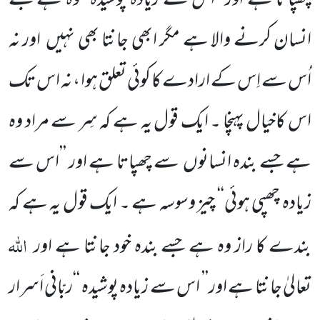
چھپاتا ہے اور’’ اس سے زیادہ پوشیدہ ‘‘وہ ہے جسے
انسان کرنے والا ہے
مگر ابھی جانتا بھی نہیں
اور نہ
اُس سے اِس
کے ارادے کا کوئی تعلق ہوا ، نہ اس تک
اس کاخیال پہنچا ۔ ایک قول یہ ہے کہ سِر سے مراد وہ
ہے جسے بندہ انسانوں
سے چھپاتا
ہے اور ’’اس سے
زیادہ چھپی ہوئی‘‘ چیز وسوسہ ہے ۔ ایک قول یہ ہے کہ
اللہ
بندے کا راز وہ ہے جسے بندہ خود جانتا ہے اور
تعالیٰ جانتا ہے اور’’ اس سے زیادہ پوشیدہ ‘‘ربّانی اَسرار