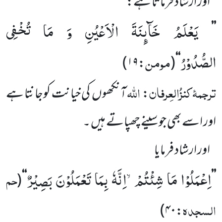
اور ارشاد فرماتا ہے:
یَعْلَمُ خَآىٕنَةَ الْاَعْیُنِ وَ مَا تُخْفِی
’’
الصُّدُوْرُ
مومن
)
:۱۹
(
‘‘
ترجمۂ
کنزُالعِرفان
اللہ
:
آنکھوں
کی خیانت کوجانتا ہے
اور اسے
بھی جو سینے چھپاتے ہیں ۔
اور ارشاد فرمایا
اِعْمَلُوْا مَا شِئْتُمْۙ-اِنَّهٗ بِمَا تَعْمَلُوْنَ بَصِیْرٌ
حم
(
‘‘
’’
السجدہ
)
:۴۰