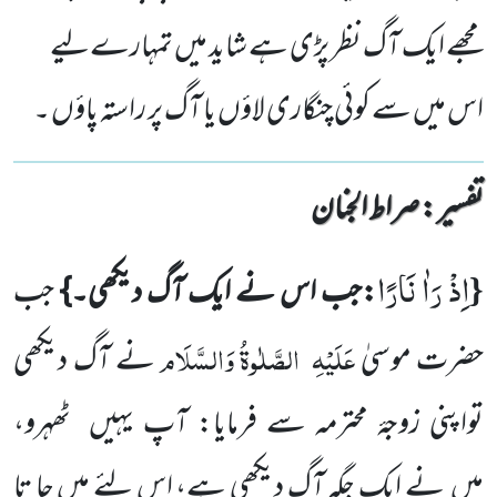
مجھے ایک آگ نظر پڑی ہے شاید میں تمہارےلیے
اس میں سے کوئی چنگاری لاؤں یا آگ پر راستہ پاؤں ۔
تفسیر : ‎صراط الجنان
اِذْ رَاٰ نَارًا
{
:جب اس نے ایک آگ دیکھی۔}
جب
عَلَیْہِ
الصَّلٰوۃُ وَالسَّلَام
حضرت موسیٰ
نے آگ دیکھی
تواپنی زوجۂ محترمہ سے فرمایا: آپ یہیں
ٹھہرو،
میں
نے ایک جگہ آگ دیکھی ہے، اس لئے میں جا تا