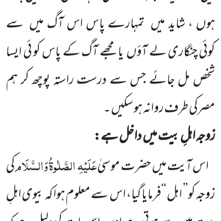
ہوں ، شاید میں
تمہارے پاس اس آگ میں
سے
کوئی
چنگاری لے آؤں
یا مجھے آگ کے پاس کو ئی ایسا
شخص مل جائے جس سے درست راستہ پوچھ کر ہم
مصرکی طرف روانہ ہو سکیں ۔
زوجہ اہلِ بیت میں
داخل ہے:
عَلَیْہِ
الصَّلٰوۃُ وَالسَّلَام
اس آیت میں
حضرت موسیٰ
کی
زوجہ کو’’ اہل ‘‘فرمایا گیا، اس سے معلوم ہوا کہ بیوی اہلِ