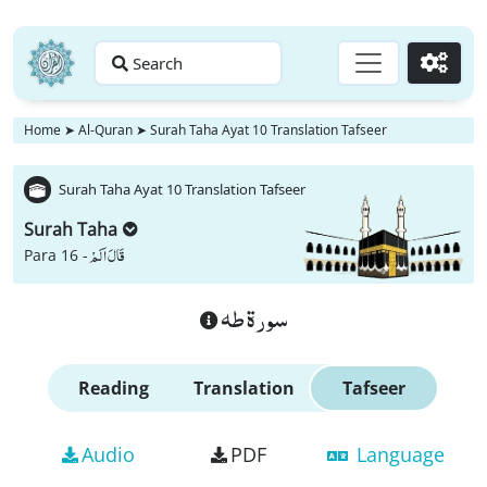
Search
Go
Home
➤
Al-Quran
➤
Surah Taha Ayat 10 Translation Tafseer
Surah Taha Ayat 10 Translation Tafseer
Surah Taha
قَالَ اَلَمْ
Para 16 -
سورة طه
Reading
Translation
Tafseer
Audio
PDF
Language