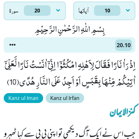
اٰياتها
سورۃ
20
10
بِسْمِ اللّٰهِ الرَّحْمٰنِ الرَّحِیْمِ
20.10
اِذْ رَاٰ نَارًا فَقَالَ لِاَهْلِهِ امْكُثُوْۤا اِنِّیْۤ اٰنَسْتُ نَارًا لَّعَلِّیْۤ
اٰتِیْكُمْ مِّنْهَا بِقَبَسٍ اَوْ اَجِدُ عَلَى النَّارِ هُدًى(10)
Kanz ul Iman
Kanz ul Irfan
کنزالایمان
جب اس نے ایک آگ دیکھی تو اپنی بی بی سے کہا ٹھہرو