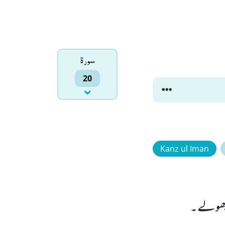
سورۃ
20
Kanz ul Iman
 بھولے۔