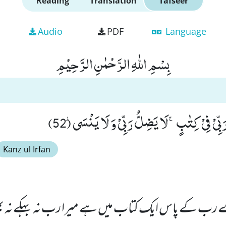
Reading
Translation
Tafseer
Audio
PDF
Language
بِسْمِ اللّٰهِ الرَّحْمٰنِ الرَّحِیْمِ
ِیْ فِیْ كِتٰبٍۚ-لَا یَضِلُّ رَبِّیْ وَ لَا یَنْسَى٘ (52)
Kanz ul Irfan
رے رب کے پاس ایک کتاب میں ہے میرا رب نہ بہکے نہ