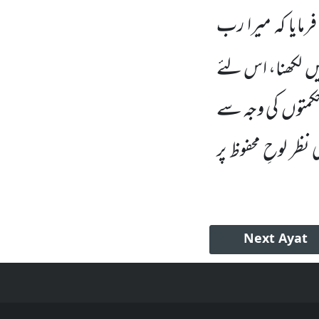
فرمایا کہ میرا رب
 میں لکھنا، اس لئے
 حکمتوں کی وجہ سے
ظر لوحِ محفوظ پر
Next
Ayat