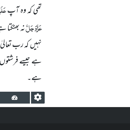
عَلَ
تھی کہ وہ آپ
عَزَّوَجَلَّ
نہ بھٹکتا ہے
نہیں کہ رب تعالیٰ 
ہے جیسے فرشتوں او
ہے۔