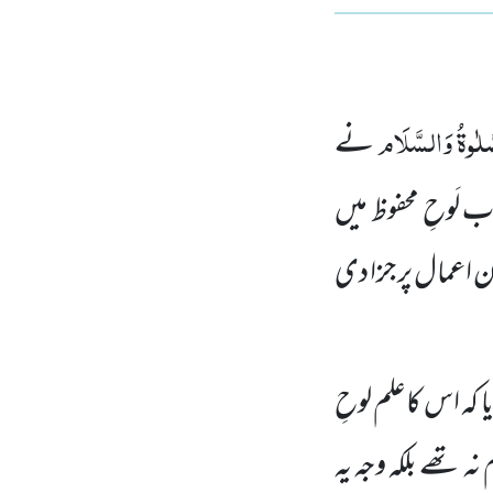
َلٰوۃُ وَالسَّلَام
نے
لَوحِ محفوظ میں
 اعمال پر جزا دی
 کہ اس کاعلم لوحِ
ہ تھے بلکہ وجہ یہ