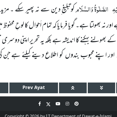
یْہِ
الصَّلٰوۃُ وَالسَّلَام
کوتبلیغ ِدین سے نہ پھیر سکے ۔ مزید 
 اور نہ بھولتا ہے۔ گویا فرمایا کہ تمام اَحوال کا لوحِ محفوظ
کے بھولنے بہکنے کا اندیشہ ہے بلکہ یہ تحریر اپنی دوسری
ر اپنے محبوب بندوں کو اطلاع دینے کیلئے ہے جن کی ن
Prev
Ayat
Copyright © 2026 by I.T Department of Dawat-e-Islami.