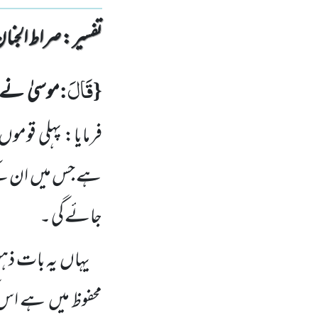
تفسیر : ‎صراط الجنان
قَالَ
:
{
موسیٰ نے ف
فرمایا: پہلی قو
ہے جس میں ان کے ت
جائے گی ۔
یہاں یہ بات ذہن
محفوظ میں ہے اس کی