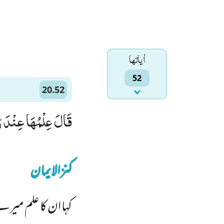
اٰياتها
52
20.52
قَالَ عِلْمُهَا عِنْدَ رَبّ
کنزالایمان
کہا ان کا علم می