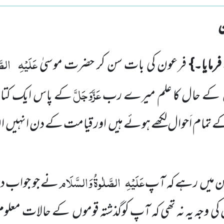
عَلَیْہِ
الصّ
رمایا۔}
فرعون کی بات سن کر حضرت موسیٰ
عَزَّوَجَلَّ
موں کے حال کا علم میرے رب
کے پاس ایک کتاب 
مام اَحوال لکھے ہوئے ہیں اور قیامت کے دن انہیں ان
عَلَیْہِ
الصَّلٰوۃُ وَالسَّلَام
 میں رہے کہ آپ
نے جو جواب دیا
 وجہ یہ نہ تھی کہ آپ کوگذشتہ قوموں کے حالات معلوم ن