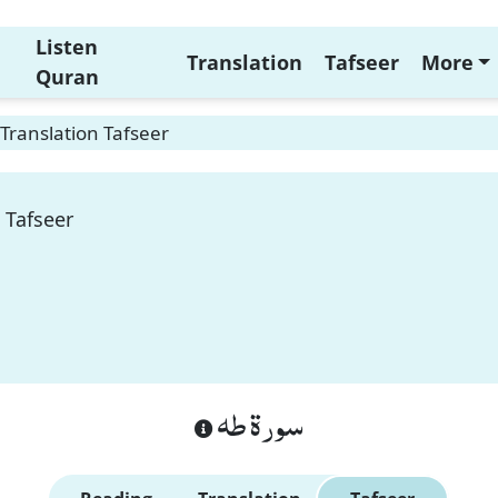
Listen
Translation
Tafseer
More
Quran
Translation Tafseer
 Tafseer
سورة طه