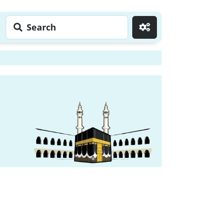
Search
Go