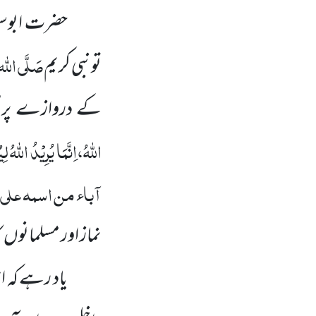
حضرت ابوسع
صَلَّی اللہ ت
تونبی کریم
کے دروازے پرصب
اللّٰہُ،اِنَّمَا یُرِیْدُ اللّٰ
آباء من اسمہ علی
نماز اور مسلمانوں 
یاد رہے کہ ا