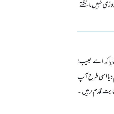
روزی نہیں مانگتے
مایا کہ اے حبیب!
 دیا اسی طرح آپ
ر ثابت قدم رہیں ۔