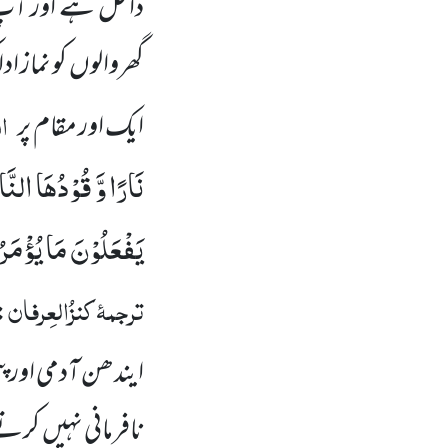
داخل ہے اور آ
گھروالوں کو نماز ا
ال
ایک اور مقام پر
نَارًا وَّ قُوْدُهَا النّ
یَفْعَلُوْنَ مَا یُؤْمَر
ترجمۂ کنزُالعِرفان
:
ایندھن آدمی اور پت
نافرمانی نہیں کرتے