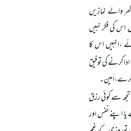
گھر والے نمازیں
ں اس کی فکر نہیں
ے ،انہیں اس کا
دا کرنے کی توفیق
ب کرے،اٰمین۔
م تجھ سے کوئی رزق
 یا اپنے نفس اور