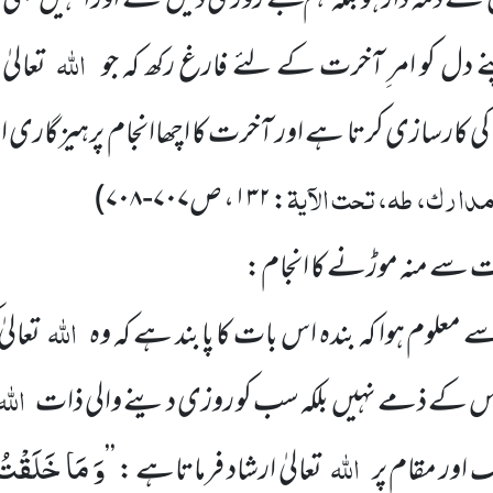
کے ذمہ دار ہو بلکہ ہم تجھے روزی دیں گے اور انہیں بھی
اللہ
پنے دل کو امر ِآخرت کے لئے فارغ رکھ کہ جو
تعالی
 کی کارسازی کرتا ہے اور آخرت کا اچھاانجام پرہیزگاری 
دارک، طہ، تحت الآیۃ
:
۱۳۲
، ص
۷۰۷-۷۰۸
)
ادت سے منہ موڑنے کا انجام:
اللہ
معلوم ہوا کہ بندہ اس بات کا پابند ہے کہ وہ
تعال
اللہ
 اس کے ذمے نہیں بلکہ سب کو روزی دینے والی ذات
وَ مَا خَلَقْتُ
اللہ
 اور مقام پر
تعالیٰ ارشاد فرماتاہے : ’’