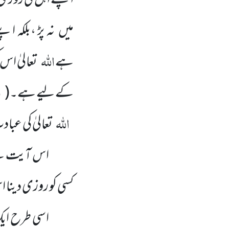
اپنے اہل کی روزی 
میں نہ پڑ ،بلکہ ا
اللہ
ہے
تعالیٰ اس
م
کے لیے ہے۔
(
اللہ
تعالیٰ کی عب
اس آیت سے 
کسی کو روزی دینا
اسی طرح ایک