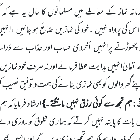
مانہ نماز کے معاملے میں مسلمانوں کا حال یہ ہے کہ 
 س کی پرواہ نہیں ۔خود کی نمازیں ضائع ہو جائیں ،انہی
ز چھوڑنے پرانہیں اُخروی حساب اور عذاب سے ڈرائ
ہ
تعالیٰ انہیں ہدایت عطا فرمائے اورنہ صرف خود نمازیں ا
پنے گھر والوں کو بھی نمازی بنانے کی ہمت و توفیق نصی
ًا
:
ہم تجھ سے کوئی رزق نہیں مانگتے۔}
ارشاد فرمایا کہ ہ
س بات کا پابند نہیں کرتے کہ ہماری مخلوق کو روزی دے