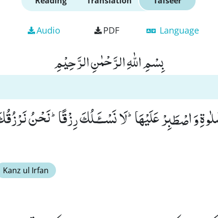
Reading
Translation
Tafseer
Audio
PDF
Language
بِسْمِ اللّٰهِ الرَّحْمٰنِ الرَّحِیْمِ
َّلٰوةِ وَ اصْطَبِرْ عَلَیْهَاؕ-لَا نَسْــٴَـلُكَ رِزْقًاؕ-نَحْنُ نَرْزُقُك
Kanz ul Irfan