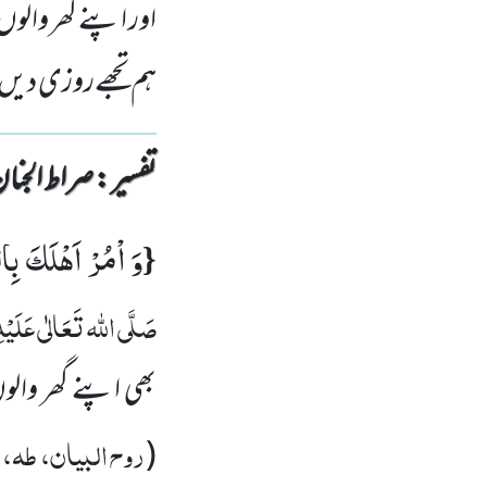
اور اپنے گھر والوں
ہم تجھےروزی دیں گ
تفسیر : ‎صراط الجنان
وَ اْمُرْ اَهْلَكَ بِا
{
صَلَّی اللہ تَعَالٰی عَلَیْہِ 
بھی اپنے گھر والوں
روح البیان، طہ، ت
(