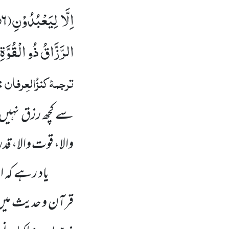
اِلَّا لِیَعْبُدُوْنِ(
۶)
الرَّزَّاقُ ذُو الْقُوَّةِ
ترجمۂ
کنزُالعِرفان
:
سے کچھ رزق نہیں ما
والا، قوت والا، ق
یاد رہے کہ ا
قرآن و حدیث میں ب