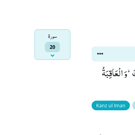
سورۃ
20
َؕ-وَ الْعَاقِبَةُ
Kanz ul Iman