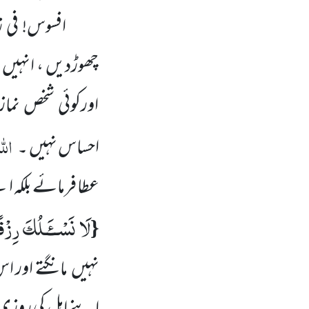
افسوس! فی ز
چھوڑدیں ، انہیں ا
اورکوئی شخص نما
الل
احساس نہیں ۔
عطا فرمائے بلکہ ا
لَا نَسْــٴَـلُكَ رِزْق
{
نہیں مانگتے اور ا