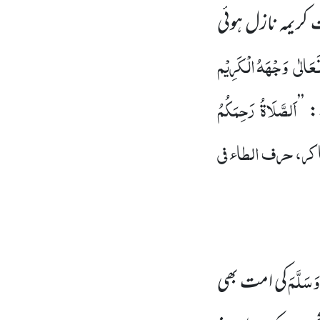
کریمہ نازل ہوئی
عَالٰی
وَجْہَہُ الْکَرِیْم
اَلصَّلَاۃُ رَحِمَکُمُ
’’
ر، حرف الطاء فی
وَسَلَّمَ
کی امت بھی