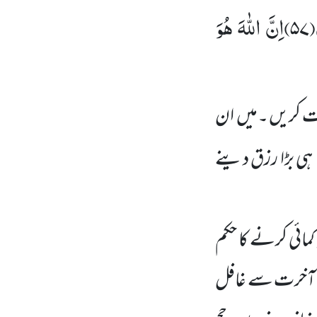
(
۵۷)
اِنَّ اللّٰهَ هُوَ
دت کریں ۔میں ان
ہی بڑا رزق دینے
 کمائی کرنے کا حکم
میں آخرت سے غافل