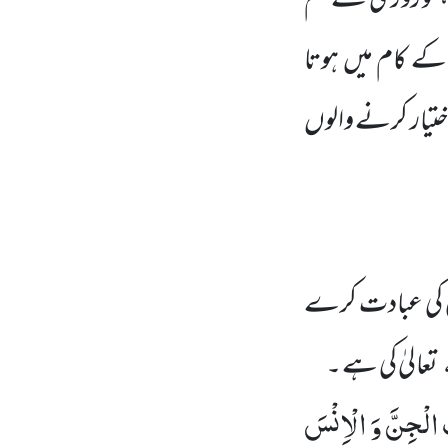
 ، تو روزی کے غم
ٰ کے کام میں ہوتا
اختیار کرنے والوں
یٰ کی عبادت کرے
تعالیٰ کی ہے ۔
 الْجِنَّ وَ الْاِنْسَ