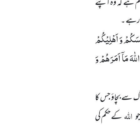
کم ہے کہ وہ اپنے
م رہے ۔
نْفُسَكُمْ وَ اَهْلِیْكُمْ
لّٰهَ مَاۤ اَمَرَهُمْ وَ
آگ سے بچاؤ جس کا
اللہ
و
کے حکم کی