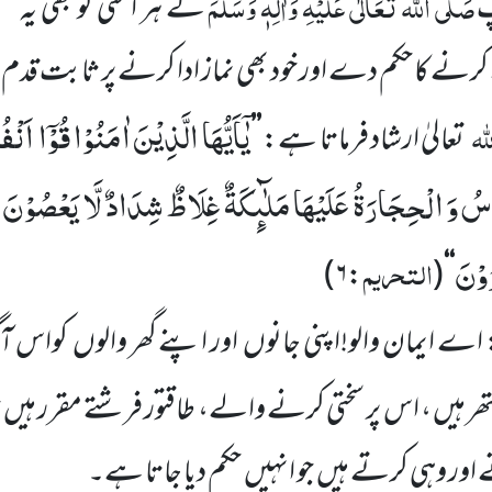
صَلَّی اللہ تَعَالٰی عَلَیْہِ وَاٰلِہٖ وَسَلَّمَ
پ
کے ہر امتی کو بھی یہ ح
دا کرنے کا حکم دے اور خود بھی نماز ادا کرنے پر ثابت قد
یٰۤاَیُّهَا الَّذِیْنَ اٰمَنُوْا قُوْۤا اَ
لہ
تعالیٰ ارشاد فرماتا ہے:
’’
َاسُ وَ الْحِجَارَةُ عَلَیْهَا مَلٰٓىٕكَةٌ غِلَاظٌ شِدَادٌ لَّا یَعْصُوْنَ ال
ُوْنَ
التحریم
)
۶
:
(
‘‘
 اے ایمان والو!اپنی جانوں اور اپنے گھر والوں کواس 
ھر ہیں ، اس پر سختی کرنے والے، طاقتور فرشتے مقرر ہیں ج
 اور وہی کرتے ہیں جو انہیں حکم دیا جاتا ہے۔