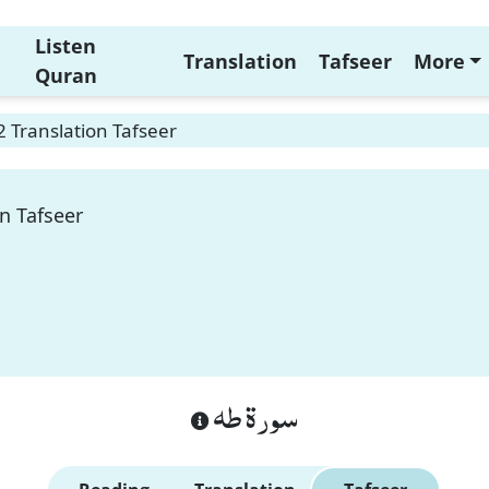
Listen
Translation
Tafseer
More
Quran
 Translation Tafseer
n Tafseer
سورة طه