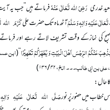
رَضِیَ اللہ تَعَالٰی عَنْہُ
ید خدری
فرماتے ہیں’’جب یہ آیت 
َعَالٰی عَلَیْہِ وَاٰلِہٖ وَسَلَّمَ
کَرَّمَ
اللہ
تَ
آٹھ ماہ تک حضرت علی
ح کی نمازکے وقت تشریف لاتے رہے اور فرماتے: 
هُ لِیُذْهِبَ عَنْكُمُ الرِّجْسَ اَهْلَ الْبَیْتِ وَ یُطَهِّرَكُمْ تَطْهِیْرًا
ابن عساک
(
‘‘
، علی بن ابی طالب۔۔۔ الخ
)
۴۲ / ۱۳۶
،
کا حال:
صَلَّی
اللہ
تَعَالٰی
عَلَیْہِ
وَاٰلِہٖ 
س خطاب میں حضور پُر نور