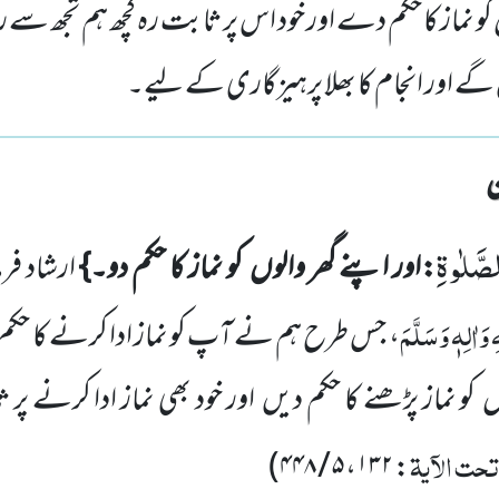
 کو نماز کا حکم دے اور خود اس پر ثابت رہ کچھ ہم تجھ سے 
ے اور انجام کا بھلا پرہیزگاری کے لیے۔
لصَّلٰوةِ
:اور اپنے گھر والوں کو نماز کا حکم دو۔}
ارشاد فر
وَاٰلِہٖ وَسَلَّمَ
، جس طرح ہم نے آپ کو نماز ادا کرنے کا حکم
 کو نماز پڑھنے کا حکم دیں اور خود بھی نماز ادا کرنے پ
حت الآیۃ
)
۵ / ۴۴۸
،
۱۳۲
: