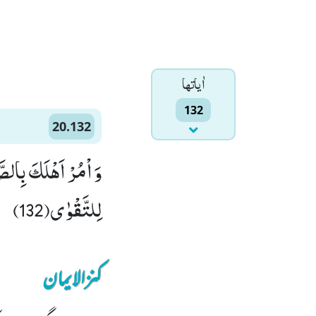
اٰياتها
132
20.132
وَ اْمُرْ اَهْلَكَ بِالص
لِلتَّقْوٰى(132)
کنزالایمان