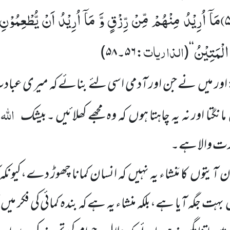
۵
مَاۤ اُرِیْدُ مِنْهُمْ مِّنْ رِّزْقٍ وَّ مَاۤ اُرِیْدُ اَنْ یُّطْعِمُوْنِ
 الْمَتِیْنُ
الذاریات
‘‘
(
:
۵۶
۔
۵۸
)
اور میں نے جن اور آدمی اسی لئے بنائے کہ میری عبا
اللہ
نگتا اور نہ یہ چاہتا ہوں کہ وہ مجھے کھلائیں ۔بیشک
درت والا ہے۔
ن آیتوں کا مَنشاء یہ نہیں کہ انسان کمانا چھوڑ دے،کیونکہ
ہت جگہ آیا ہے،بلکہ منشاء یہ ہے کہ بندہ کمائی کی فکر 