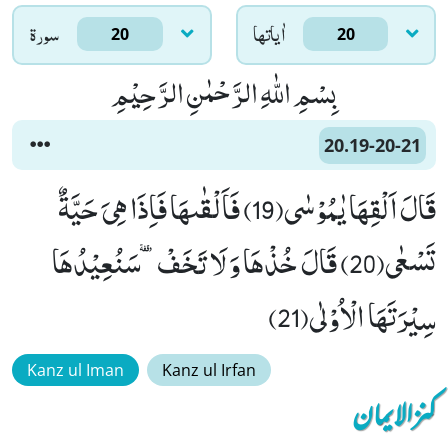
اٰياتها
سورۃ
20
20
بِسْمِ اللّٰهِ الرَّحْمٰنِ الرَّحِیْمِ
20.19-20-21
قَالَ اَلْقِهَا یٰمُوْسٰى(19) فَاَلْقٰىهَا فَاِذَا هِیَ حَیَّةٌ
تَسْعٰى(20) قَالَ خُذْهَا وَ لَا تَخَفْٙ-سَنُعِیْدُهَا
سِیْرَتَهَا الْاُوْلٰى(21)
Kanz ul Iman
Kanz ul Irfan
کنزالایمان