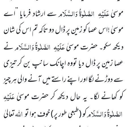
عَلَیْہِ
الصَّلٰوۃُ
وَالسَّلَام
موسیٰ
سے ارشاد فرمایا ’’اے
موسیٰ !اس عصا کو زمین پر ڈال دو تاکہ تم اس کی شان
عَلَیْہِ
الصَّلٰوۃُ وَالسَّلَام
دیکھ سکو۔ حضرت موسیٰ
نے
عصا زمین پر ڈال دیا تووہ اچانک سانپ بن کر تیزی
سے دوڑنے لگا اور اپنے راستے میں
آنے والی ہر چیز
عَلَیْہِ
کو کھانے لگا۔ یہ حال دیکھ کر حضرت موسیٰ
الصَّلٰوۃُ وَالسَّلَام
اللہ
کو
(طبعی طور پر)
خوف ہوا تو
تعالیٰ