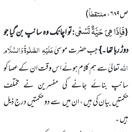
ملتقطاً
ص۶۸۹،
)
فَاِذَا هِیَ حَیَّةٌ تَسْعٰى
:
{
تو اچانک وہ سانپ بن گیا جو
عَلَیْہِ
الصَّلٰوۃُ وَالسَّلَام
دوڑ رہا تھا۔}
جب حضرت موسیٰ
اللہ
تعالیٰ سے ہم کلام ہوئے اس وقت ان کے عصا کو
سانپ بنائے جانے کی مفسرین نے مختلف
حکمتیں
بیان کی ہیں ، ان میں
سے دو حکمتیں
درج ذیل
ہیں ۔