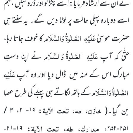
نے ان سے ارشاد فرمایا: اسے پکڑ لو اور ڈرو نہیں ، ہم
اسے دوبارہ پہلی حالت پر لوٹا دیں
گے۔ یہ سنتے ہی
عَلَیْہِ
الصَّلٰوۃُ وَالسَّلَام
حضرت موسیٰ
کا خوف جاتا رہا،
عَلَیْہِ
الصَّلٰوۃُ وَالسَّلَام
حتّٰی کہ آپ
نے اپنا دستِ
عَلَیْہِ
مبارک اس کے منہ میں
ڈال دیا اور وہ آپ
الصَّلٰوۃُ وَالسَّلَام
کے ہاتھ لگاتے ہی پہلے کی طرح عصا
خازن، طہ، تحت الآیۃ
بن گیا۔
(
: ۱۹-۲۱، ۳ /
مدارک، طہ، تحت الآیۃ
: ۱۹-۲۱،
۲۵۱-۲۵۲،