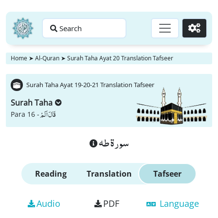
Search
Go
Home
➤
Al-Quran
➤
Surah Taha Ayat 20 Translation Tafseer
Surah Taha Ayat 19-20-21 Translation Tafseer
Surah Taha
قَالَ اَلَمْ
Para 16 -
سورة طه
Reading
Translation
Tafseer
Audio
PDF
Language