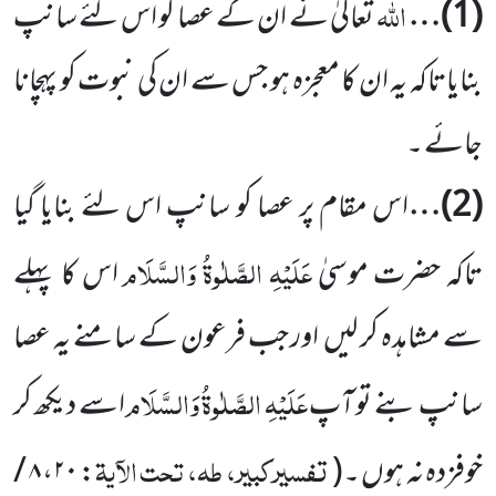
اللہ
(
1
)…
تعالیٰ نے ان کے عصا کو اس لئے سانپ
بنایاتاکہ یہ ان کا معجزہ ہو جس سے ان کی نبوت کو پہچانا
جائے ۔
(
2
)…
اس مقام پر عصا کو سانپ اس لئے بنایا گیا
عَلَیْہِ
الصَّلٰوۃُ وَالسَّلَام
تاکہ حضرت موسیٰ
اس کا پہلے
سے مشاہدہ کر لیں
اور جب فرعون کے سامنے یہ عصا
عَلَیْہِ
الصَّلٰوۃُ وَالسَّلَام
سانپ بنے تو آپ
اسے دیکھ کر
تفسیرکبیر، طہ، تحت الآیۃ
خوفزدہ نہ ہوں ۔
(
: ۲۰، ۸ /