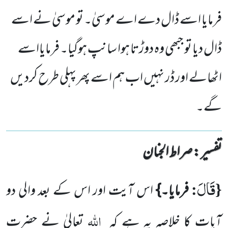
فرمایا اسے ڈال دے اے موسیٰ۔ تو موسیٰ نے اسے
ڈال دیا تو جبھی وہ دوڑتا ہوا سانپ ہوگیا۔ فرمایااسے
اٹھالے اور ڈر نہیں اب ہم اسے پھر پہلی طرح کردیں
گے۔
تفسیر : ‎صراط الجنان
قَالَ
:
{
فرمایا۔}
اس آیت اور اس کے بعد والی دو
اللہ
آیات کا خلاصہ یہ ہے کہ
تعالیٰ نے حضرت