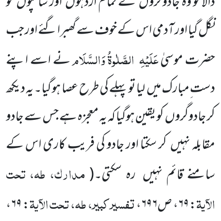
ڈالا تو وہ جادوگروں
کے تمام اژدہوں
اور سانپوں
کو
نگل گیا اور آدمی اس کے خوف سے گھبرا گئے اور جب
عَلَیْہِ
الصَّلٰوۃُ وَالسَّلَام
حضرت موسیٰ
نے
اسے اپنے
دست ِمبارک میں
لیا تو پہلے کی طرح عصا ہو گیا۔ یہ دیکھ
کر جادوگروں
کو یقین ہوگیا کہ یہ معجزہ ہے جس سے جادو
مقابلہ نہیں
کر سکتا اور جادو کی فریب کاری اس کے
مدارک، طہ، تحت
سامنے قائم نہیں
رہ سکتی۔
(
الآیۃ
تفسیر کبیر، طہ، تحت الآیۃ
: ۶۹، ص۶۹۶،
: ۶۹،