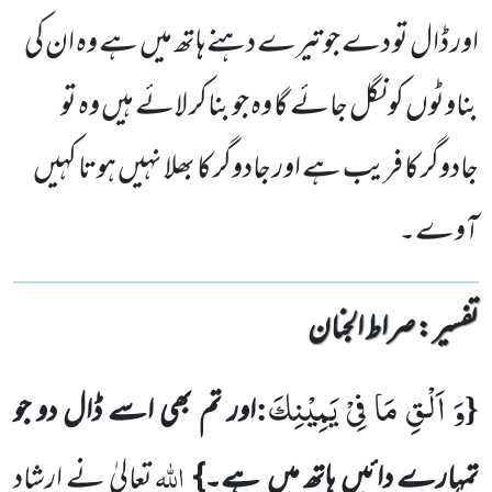
اور ڈال تو دے جو تیرے دہنے ہاتھ میں ہے وہ ان کی
بناوٹوں کو نگل جائے گا وہ جو بناکر لائے ہیں وہ تو
جادوگر کا فریب ہے اور جادوگر کا بھلا نہیں ہوتا کہیں
آوے۔
تفسیر : ‎صراط الجنان
وَ اَلْقِ مَا فِیْ یَمِیْنِكَ
:
{
اور تم بھی اسے ڈال دو جو
اللہ
تمہارے دائیں
ہاتھ میں
ہے۔}
تعالیٰ نے ارشاد