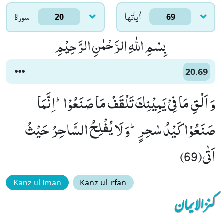
اٰياتها
سورۃ
20
69
بِسْمِ اللّٰهِ الرَّحْمٰنِ الرَّحِیْمِ
20.69
وَ اَلْقِ مَا فِیْ یَمِیْنِكَ تَلْقَفْ مَا صَنَعُوْاؕ-اِنَّمَا
صَنَعُوْا كَیْدُ سٰحِرٍؕ-وَ لَا یُفْلِحُ السَّاحِرُ حَیْثُ
اَتٰى(69)
Kanz ul Iman
Kanz ul Irfan
کنزالایمان