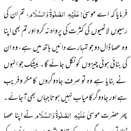
عَلَیْہِ
الصَّلٰوۃُ وَالسَّلَام
فرمایا کہ اے موسیٰ!
، تم ان کی
رسیوں
لاٹھیوں
کی کثرت کی پرواہ نہ کرو اور تم بھی اپنا
وہ عصا ڈال دو جو تمہارے دائیں
ہاتھ میں
ہے، وہ ان
کی بنائی ہوئی چیزوں
کو نگل جائے گا۔ بیشک جو انہوں
نے بنایا ہے وہ تو صرف جادوگروں
کا مکر وفریب
ہے اور جادوگر کامیاب نہیں
ہوتا جہاں
بھی آجائے۔
عَلَیْہِ
الصَّلٰوۃُ وَالسَّلَام
پھر حضرت موسیٰ
نے اپنا عصا