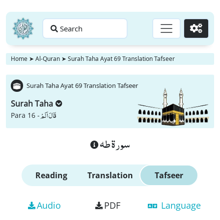
Search
Go
Home
➤
Al-Quran
➤
Surah Taha Ayat 69 Translation Tafseer
Surah Taha Ayat 69 Translation Tafseer
Surah Taha
قَالَ اَلَمْ
Para 16 -
سورة طه
Reading
Translation
Tafseer
Audio
PDF
Language