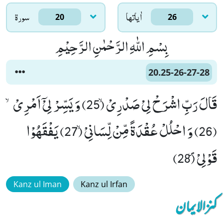
اٰياتها
سورۃ
20
26
بِسْمِ اللّٰهِ الرَّحْمٰنِ الرَّحِیْمِ
20.25-26-27-28
قَالَ رَبِّ اشْرَحْ لِیْ صَدْرِیْۙ (25) وَ یَسِّرْ لِیْۤ اَمْرِیْۙ
(26) وَ احْلُلْ عُقْدَةً مِّنْ لِّسَانِیْۙ (27) یَفْقَهُوْا
قَوْلِیْ۪ (28)
Kanz ul Iman
Kanz ul Irfan
کنزالایمان