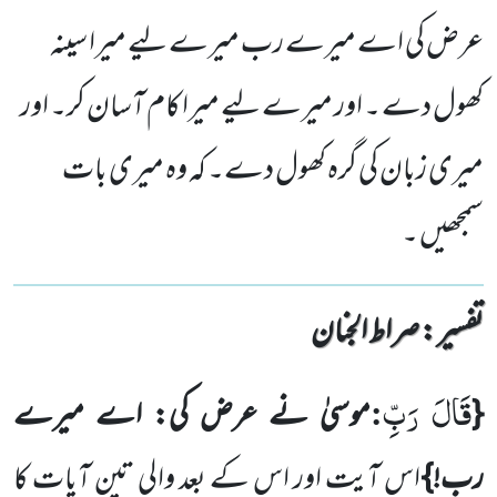
عرض کی اے میرے رب میرے لیے میرا سینہ
کھول دے ۔ اور میرے لیے میرا کام آسان کر۔ اور
میری زبان کی گرہ کھول دے۔ کہ وہ میری بات
سمجھیں ۔
تفسیر : ‎صراط الجنان
قَالَ رَبِّ
:
{
موسیٰ نے عرض کی: اے میرے
رب!}
اس آیت اور اس کے بعد والی تین آیات کا