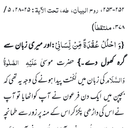
روح البیان، طہ، تحت الآیۃ
: ۲۵-۲۸، ۵ /
۲۵۲-۲۵۳،
ملتقطاً
)
۳۷۸،
وَ احْلُلْ عُقْدَةً مِّنْ لِّسَانِیْ
{
:اور میری زبان سے
عَلَیْہِ
الصَّلٰوۃُ
گرہ کھول دے۔}
حضرت موسیٰ
وَالسَّلَام
کی زبان میں
لُکْنت پیدا ہونے کی وجہ یہ تھی کہ
بچپن میں
ایک دن فرعون نے آپ کواٹھایا تو آپ
نے اس کی داڑھی پکڑ کر اس کے منہ پر زور سے طمانچہ