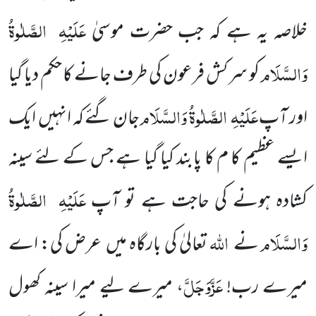
عَلَیْہِ
الصَّلٰوۃُ
خلاصہ یہ ہے کہ جب
حضرت موسیٰ
وَالسَّلَام
کو سر کش فرعون کی طرف جانے کا حکم دیا گیا
عَلَیْہِ
الصَّلٰوۃُ وَالسَّلَام
اور آپ
جان گئے کہ انہیں
ایک
ایسے عظیم کا م کا پابند کیا گیا ہے جس کے لئے سینہ
عَلَیْہِ
الصَّلٰوۃُ
کشادہ ہونے کی حاجت ہے تو آپ
وَالسَّلَام
اللہ
نے
تعالیٰ
کی بارگاہ میں
عرض کی: اے
عَزَّوَجَلَّ
میرے رب!
، میرے لیے میرا سینہ کھول