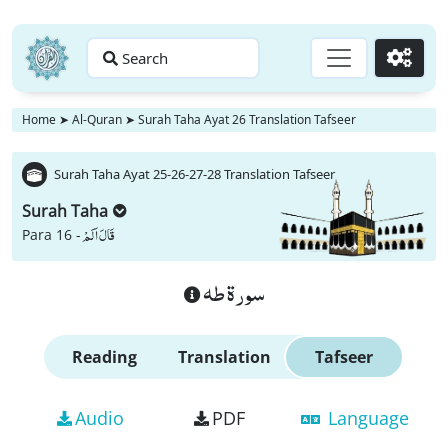
Search
Go
Home
➤
Al-Quran
➤
Surah Taha Ayat 26 Translation Tafseer
Surah Taha Ayat 25-26-27-28 Translation Tafseer
Surah Taha
قَالَ اَلَمْ
Para 16 -
سورة طه
Reading
Translation
Tafseer
Audio
PDF
Language