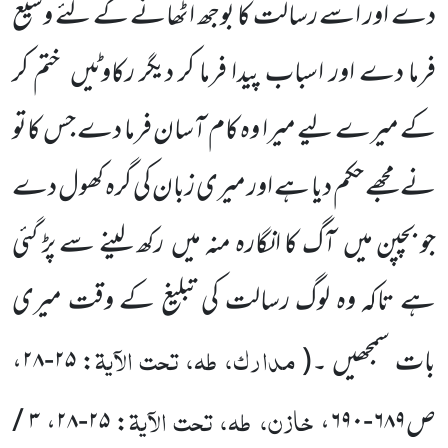
دے اور اسے رسالت کا بوجھ اٹھانے کے لئے
وسیع
فرما دے اور اسباب پیدا فرما کر دیگر رکاوٹیں
ختم کر
کے میرے لیے میرا وہ کام آسان فرما دے جس کاتو
نے مجھے حکم دیا ہے اور میری زبان کی گرہ کھول دے
جو بچپن میں
آگ کا انگارہ منہ میں
رکھ لینے سے پڑ گئی
ہے تاکہ وہ لوگ رسالت کی تبلیغ کے وقت میری
مدارک، طہ، تحت الآیۃ
بات سمجھیں ۔
(
: ۲۵-۲۸،
خازن، طہ، تحت الآیۃ
ص۶۸۹-۶۹۰،
: ۲۵-۲۸، ۳ /