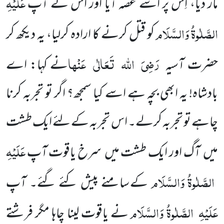
عَلَیْہِ
مار دیا، اِس پر اُسے غصہ آیا اور اُس نے آپ
الصَّلٰوۃُ وَالسَّلَام
کو قتل کرنے کا ارادہ کرلیا، یہ دیکھ کر
رَضِیَ
اللہ
تَعَالٰی
عَنْہا
حضرت آسیہ
نے کہا: اے
بادشاہ! یہ ابھی بچہ ہے اسے کیا سمجھ؟ اگر تو تجربہ کرنا
چاہے تو تجربہ کرلے۔ اس تجربہ کے لئے ایک طشت
عَلَیْہِ
میں
آگ اور ایک طشت میں
سرخ یاقوت آپ
الصَّلٰوۃُ وَالسَّلَام
کے سامنے پیش کئے گئے۔ آپ
عَلَیْہِ
الصَّلٰوۃُ وَالسَّلَام
نے یاقوت لینا چاہا مگر فرشتے