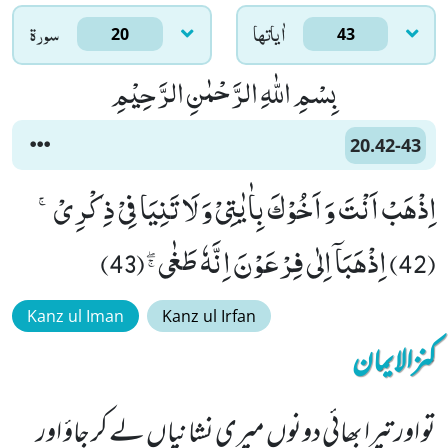
اٰياتها
سورۃ
20
43
بِسْمِ اللّٰهِ الرَّحْمٰنِ الرَّحِیْمِ
20.42-43
اِذْهَبْ اَنْتَ وَ اَخُوْكَ بِاٰیٰتِیْ وَ لَا تَنِیَا فِیْ ذِكْرِیْۚ
(42) اِذْهَبَاۤ اِلٰى فِرْعَوْنَ اِنَّهٗ طَغٰىﭕ(43)
Kanz ul Iman
Kanz ul Irfan
کنزالایمان
تو اور تیرا بھائی دونوں میری نشانیاں لے کر جاؤ اور