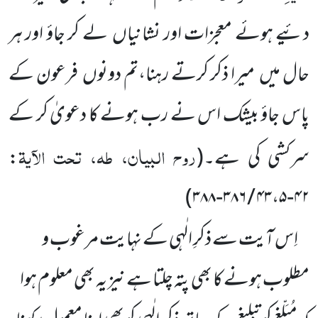
دئیے ہوئے معجزات اور نشانیاں
لے کر جاؤ اور ہر
حال میں
میرا ذکر کرتے رہنا،تم دونوں
فرعون کے
پاس جاؤ بیشک اس نے رب ہونے کا دعویٰ کر کے
روح البیان، طہ، تحت الآیۃ
سرکشی کی ہے۔
(
:
)
۴۲-۴۳،۵ / ۳۸۶-۳۸۸
اِس آیت سے ذکرِ الٰہی کے نہایت مرغوب و
مطلوب ہونے کا بھی پتہ چلتا ہے نیز یہ بھی معلوم ہوا