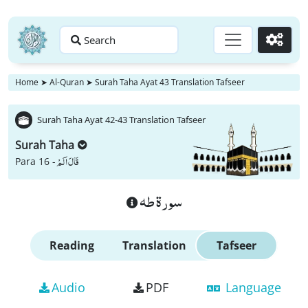
Search
Go
Home
➤
Al-Quran
➤
Surah Taha Ayat 43 Translation Tafseer
Surah Taha Ayat 42-43 Translation Tafseer
Surah Taha
قَالَ اَلَمْ
Para 16 -
سورة طه
Reading
Translation
Tafseer
Audio
PDF
Language