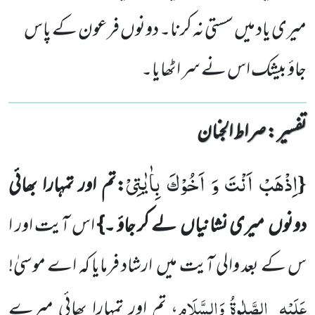
میری یاد میں سستی نہ کرنا۔ دونوں فرعون کے پاس
جاؤ بیشک اس نے سر اٹھایا۔
تفسیر : ‎صراط الجنان
اِذْهَبْ اَنْتَ وَ اَخُوْكَ بِاٰیٰتِیْ
{
:تم اور تمہارا بھائی
دونوں
میری نشانیاں
لے کر جاؤ ۔}
اس آیت اور ا
س کے بعد والی آیت میں
ارشاد فرمایا کہ اے موسیٰ!
عَلَیْہِ
الصَّلٰوۃُ وَالسَّلَام
، تم اور تمہارا بھائی میرے