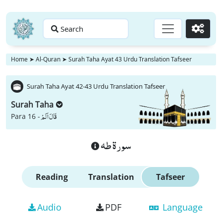
Search
Go
Home
➤
Al-Quran
➤
Surah Taha Ayat 43 Urdu Translation Tafseer
Surah Taha Ayat 42-43 Urdu Translation Tafseer
Surah Taha
قَالَ اَلَمْ
Para 16 -
سورة طه
Reading
Translation
Tafseer
Audio
PDF
Language