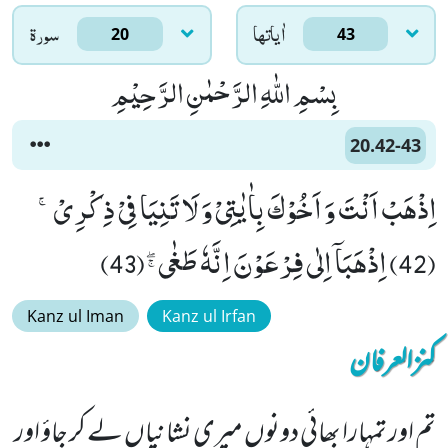
اٰياتها
سورۃ
20
43
بِسْمِ اللّٰهِ الرَّحْمٰنِ الرَّحِیْمِ
20.42-43
اِذْهَبْ اَنْتَ وَ اَخُوْكَ بِاٰیٰتِیْ وَ لَا تَنِیَا فِیْ ذِكْرِیْۚ
(42) اِذْهَبَاۤ اِلٰى فِرْعَوْنَ اِنَّهٗ طَغٰىﭕ(43)
Kanz ul Iman
Kanz ul Irfan
کنزالعرفان
تم اور تمہارا بھائی دونوں میری نشانیاں لے کر جاؤ اور