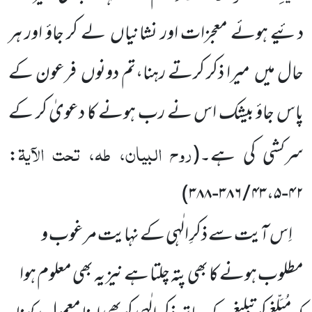
دئیے ہوئے معجزات اور نشانیاں
لے کر جاؤ اور ہر
حال میں
میرا ذکر کرتے رہنا،تم دونوں
فرعون کے
پاس جاؤ بیشک اس نے رب ہونے کا دعویٰ کر کے
روح البیان، طہ، تحت الآیۃ
سرکشی کی ہے۔
(
:
)
۴۲-۴۳،۵ / ۳۸۶-۳۸۸
اِس آیت سے ذکرِ الٰہی کے نہایت مرغوب و
مطلوب ہونے کا بھی پتہ چلتا ہے نیز یہ بھی معلوم ہوا