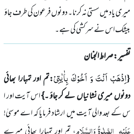
میری یاد میں سستی نہ کرنا۔ دونوں فرعون کی طرف جاؤ
بیشک اس نے سرکشی کی ہے۔
تفسیر : ‎صراط الجنان
اِذْهَبْ اَنْتَ وَ اَخُوْكَ بِاٰیٰتِیْ
{
:تم اور تمہارا بھائی
دونوں
میری نشانیاں
لے کر جاؤ ۔}
اس آیت اور ا
س کے بعد والی آیت میں
ارشاد فرمایا کہ اے موسیٰ!
عَلَیْہِ
الصَّلٰوۃُ وَالسَّلَام
، تم اور تمہارا بھائی میرے