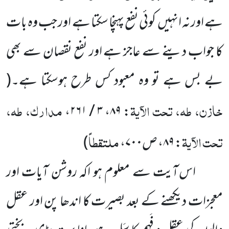
ہے اور نہ انہیں
کوئی نفع پہنچا سکتا ہے اور جب وہ بات
کا جواب دینے سے عاجز ہے اور نفع نقصان سے بھی
بے بس ہے تو وہ معبود کس طرح ہوسکتا ہے۔
(
خازن، طہ، تحت الآیۃ
مدارک، طہ،
: ۸۹، ۳ / ۲۶۱،
تحت الآیۃ
ملتقطاً
: ۸۹، ص۷۰۰،
)
اس آیت سے معلوم ہو اکہ روشن آیات اور
معجزات دیکھنے کے بعد بصیرت کا اندھا پن اور عقل