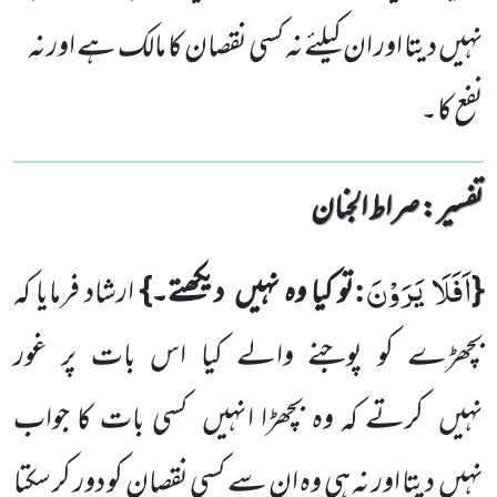
نہیں دیتا اور ان کیلئے نہ کسی نقصان کا مالک ہے اور نہ
نفع کا۔
تفسیر : ‎صراط الجنان
اَفَلَا یَرَوْنَ
:
{
تو کیا وہ نہیں
دیکھتے۔}
ارشاد فرمایا کہ
بچھڑے کو پوجنے والے کیا اس بات پر غور
نہیں
کرتے کہ وہ بچھڑا انہیں
کسی بات کا جواب
نہیں
دیتا اور نہ ہی وہ ان سے کسی نقصان کو دور کر سکتا