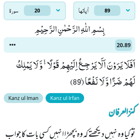
اٰياتها
سورۃ
20
89
بِسْمِ اللّٰهِ الرَّحْمٰنِ الرَّحِیْمِ
20.89
اَفَلَا یَرَوْنَ اَلَّا یَرْجِـعُ اِلَیْهِمْ قَوْلًا ﳔ وَّ لَا یَمْلِكُ
لَهُمْ ضَرًّا وَّ لَا نَفْعًا۠ (89)
Kanz ul Iman
Kanz ul Irfan
کنزالعرفان
تو کیا وہ نہیں دیکھتے کہ وہ بچھڑا انہیں کسی بات کا جواب