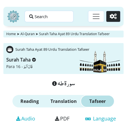
Search
Go
Home
➤
Al-Quran
➤
Surah Taha Ayat 89 Urdu Translation Tafseer
Surah Taha Ayat 89 Urdu Translation Tafseer
Surah Taha
قَالَ اَلَمْ
Para 16 -
سورة طه
Reading
Translation
Tafseer
Audio
PDF
Language