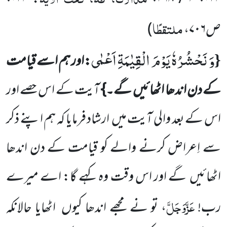
ملتقطًا
ص
۷۰۶
،
)
وَ نَحْشُرُهٗ یَوْمَ الْقِیٰمَةِ اَعْمٰى
{
:اور ہم اسے قیامت
کے دن اندھا اٹھائیں
گے۔}
آیت کے اس حصے اور
اس کے بعد والی آیت میں
ارشاد فرمایا کہ ہم اپنے ذکر
سے اِعراض کرنے والے کو قیامت کے دن اندھا
اٹھائیں
گے اور اس وقت
وہ کہے گا: اے میرے
عَزَّوَجَلَّ
رب!
، تو نے مجھے اندھا کیوں
اٹھایا حالانکہ