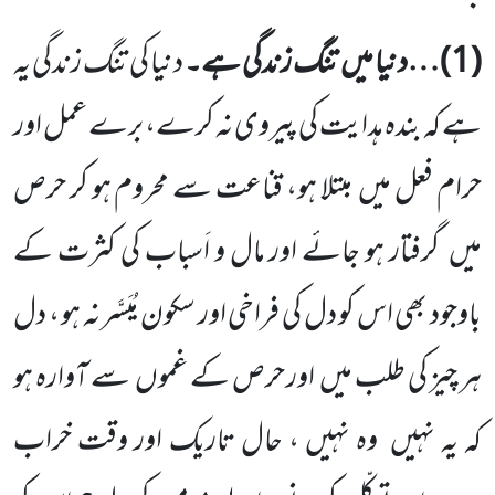
:
(
1
)…دنیا میں
تنگ زندگی ہے۔
دنیا کی تنگ زندگی یہ
ہے کہ بندہ ہدایت کی پیروی نہ کرے، برے عمل اور
حرام فعل میں
مبتلا ہو، قناعت سے محروم ہو کر حرص
میں
گرفتار ہو جائے اور مال و اَسباب کی کثرت کے
باوجود بھی اس کو دل کی فراخی اور
سکون مُیَسَّر نہ ہو ، دل
ہر چیز کی طلب میں
اور حرص کے غموں
سے آوارہ ہو
کہ یہ نہیں
وہ نہیں ، حال تاریک اور وقت خراب