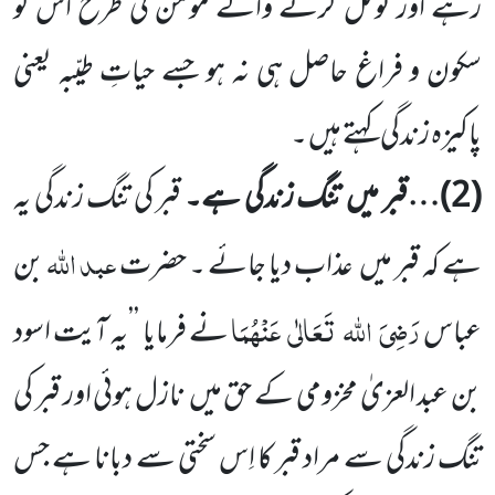
رہے
اور توکّل کرنے والے مومن کی طرح اس کو
سکون و فراغ حاصل ہی نہ ہو جسے حیاتِ طیّبہ یعنی
پاکیزہ زندگی کہتے ہیں ۔
(
2
)…قبر میں
تنگ زندگی ہے۔
قبر کی تنگ زندگی یہ
عبد اللہ
ہے کہ قبر میں
عذاب دیا جائے ۔ حضرت
بن
رَضِیَ
اللہ
تَعَالٰی
عَنْہُمَا
عباس
نے فرمایا ’’یہ آیت اسود
بن عبد العزیٰ مخزومی کے حق میں
نازل ہوئی اور قبر کی
تنگ زندگی سے مراد قبر کا اِس سختی سے
دبانا ہے جس