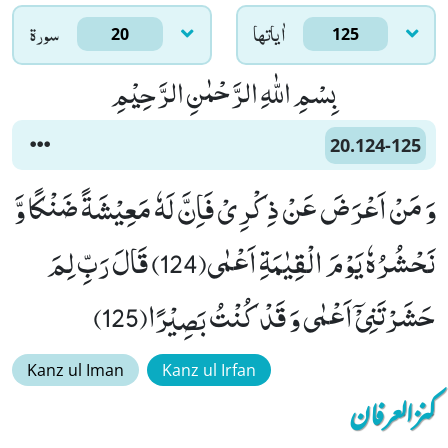
اٰياتها
سورۃ
20
125
بِسْمِ اللّٰهِ الرَّحْمٰنِ الرَّحِیْمِ
20.124-125
وَ مَنْ اَعْرَضَ عَنْ ذِكْرِیْ فَاِنَّ لَهٗ مَعِیْشَةً ضَنْكًا وَّ
نَحْشُرُهٗ یَوْمَ الْقِیٰمَةِ اَعْمٰى(124) قَالَ رَبِّ لِمَ
حَشَرْتَنِیْۤ اَعْمٰى وَ قَدْ كُنْتُ بَصِیْرًا(125)
Kanz ul Iman
Kanz ul Irfan
کنزالعرفان