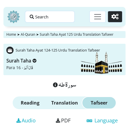
Search
Go
Home
➤
Al-Quran
➤
Surah Taha Ayat 125 Urdu Translation Tafseer
Surah Taha Ayat 124-125 Urdu Translation Tafseer
Surah Taha
قَالَ اَلَمْ
Para 16 -
سورة طه
Reading
Translation
Tafseer
Audio
PDF
Language