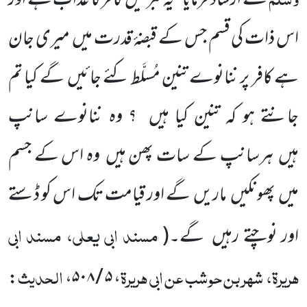
نے ارشاد فرمایا ’’یہ قبر میں
کافر کا عذاب ہے اور
اس ذات کی قسم جس کے قبضۂ قدرت میں
میری جان
ہے کافر پر ننانوے تنین مُسلَّط کئے جائیں
گے کیا تم
جانتے ہو کہ تنین کیا ہیں
؟ وہ ننانوے سانپ
ہیں
ہرسانپ کے سات پھن ہیں
وہ اس کے جسم
میں
پھونکیں
ماریں
گے اور قیامت تک اس کو ڈستے
مسند ابی یعلی، مسند ابی
اور نوچتے رہیں
گے۔
(
ہریرۃ، شہر بن حوشب عن ابی ہریرۃ
الحدیث
:
،
۵ / ۵۰۸
،