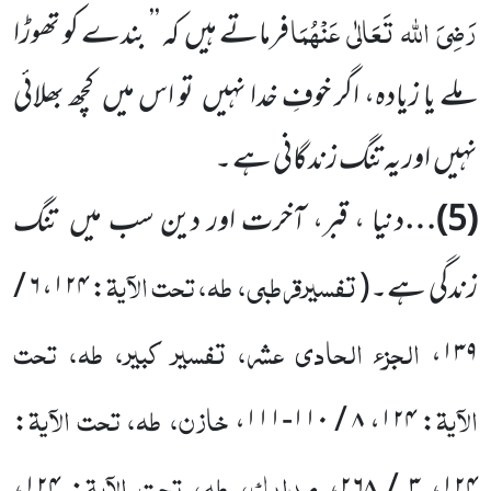
رَضِیَ
اللہ
تَعَالٰی
عَنْہُمَا
فرماتے ہیں
کہ ’’ بندے کو تھوڑا
ملے یا زیادہ، اگر خوفِ خدا نہیں
تو اس
میں
کچھ بھلائی
نہیں
اور یہ تنگ زندگانی ہے ۔
(
5
)…
دنیا ، قبر، آخرت اور دین سب میں
تنگ
تفسیرقرطبی، طہ، تحت الآیۃ
زندگی ہے۔
(
:
۱۲۴
،
۶ /
الجزء الحادی عشر، تفسیر کبیر، طہ، تحت
،
۱۳۹
الآیۃ
خازن، طہ، تحت الآیۃ
:
،
۸ / ۱۱۰-۱۱۱
،
۱۲۴
:
مدارک، طہ، تحت الآیۃ
،
۱۲۴
:
،
۳ / ۲۶۸
،
۱۲۴