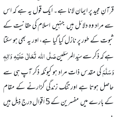
قرآنِ مجید پر ایمان لانا ہے۔ ایک قول یہ ہے کہ اس
سے مراد وہ دلائل ہیں
جنہیں
اسلام کی حقانیت کے
ثبوت کے طور پر نازل کیا گیا ہے، اور یہ بھی ہو سکتا
صَلَّی
اللہ
تَعَالٰی
عَلَیْہِ
وَاٰلِہٖ
ہے کہ ذکر سے سیّد المرسَلین
وَسَلَّمَ
کی مقدس ذات مراد ہو کیونکہ ذکر آپ ہی سے
حاصل ہوتا ہے اور تنگ زندگی گزارنے کے مقام
کے بارے میں
مفسرین کے
5
اَقوال درج ذیل ہیں