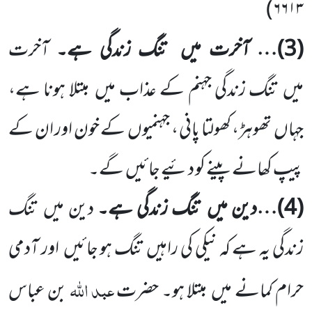
)
۶۶۱۳
(
3
)… آخرت میں
تنگ زندگی ہے۔
آخرت
میں
تنگ زندگی جہنم کے عذاب میں
مبتلا ہونا ہے،
جہاں
تھوہڑ، کھولتا پانی ، جہنمیوں
کے خون اور ان کے
پیپ کھانے پینے کو دئیے جائیں
گے۔
(
4
)…دین میں
تنگ زندگی ہے۔
دین میں
تنگ
زندگی یہ ہے کہ نیکی کی راہیں
تنگ ہو جائیں
اور آدمی
عبد اللہ
حرام کمانے میں
مبتلا ہو۔ حضرت
بن عباس