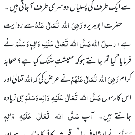
سے ایک طرف کی پسلیاں
دوسری طرف آ جاتی ہیں ۔
رَضِیَ
اللہ
تَعَالٰی
عَنْہُ
حضرت ابوہریرہ
سے روایت
رسولُ
اللہ
صَلَّی
اللہ
تَعَالٰی
عَلَیْہِ
وَاٰلِہٖ وَسَلَّمَ
ہے ،
نے
فرمایا’’کیا
تم جانتے ہوکہ معیشت ِضَنک کیا ہے؟ صحابۂ
رَضِیَ
اللہ
تَعَالٰی
عَنْہُمْ
اللہ
کرام
نے عرض کی کہ
تعالیٰ اور
صَلَّی
اللہ
تَعَالٰی
عَلَیْہِ
وَاٰلِہٖ وَسَلَّمَ
اس کارسول
ہی زیادہ
صَلَّی
اللہ
تَعَالٰی
عَلَیْہِ
وَاٰلِہٖ
جانتے ہیں۔ آپ
وَسَلَّمَ