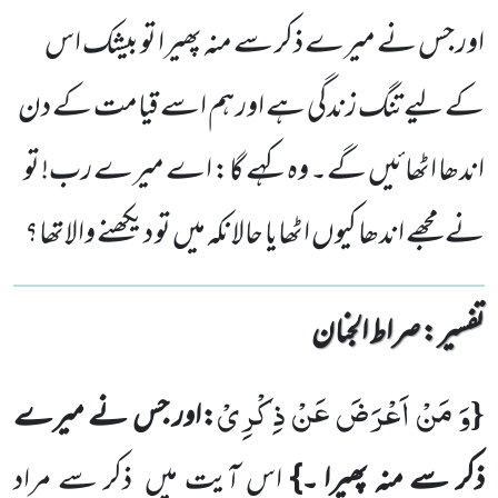
اور جس نے میرے ذکر سے منہ پھیرا تو بیشک اس
کے لیے تنگ زندگی ہے اور ہم اسے قیامت کے دن
اندھا اٹھائیں گے۔ وہ کہے گا: اے میرے رب! تو
نے مجھے اندھا کیوں اٹھایا حالانکہ میں تو دیکھنے والاتھا؟
تفسیر : ‎صراط الجنان
وَ مَنْ اَعْرَضَ عَنْ ذِكْرِیْ
{
:اور جس نے میرے
ذکر سے منہ پھیرا ۔}
اس آیت میں
ذکر سے مراد