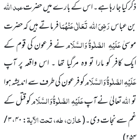
عبد اللہ
ذکر کیا جا رہا ہے۔ اس کے بارے میں حضرت
رَضِیَ اللہ
تَعَالٰی عَنْہُمَا
بن عباس
فرماتے ہیں
کہ
حضرت
عَلَیْہِ
الصَّلٰوۃُ وَالسَّلَام
موسیٰ
نے فرعون کی قوم کے
ایک کافر کو مارا تو وہ مرگیا تھا ۔ اس واقعہ پر آپ
عَلَیْہِ
الصَّلٰوۃُ وَالسَّلَام
کو فرعون کی طرف سے اندیشہ ہوا
اللہ
عَلَیْہِ
الصَّلٰوۃُ وَالسَّلَام
تو
تعالیٰ نے آپ
کو قتل کے
خازن، طہ، تحت الآیۃ
غم سے نجات دی۔
(
: ۴۰، ۳ /
)
۲۵۴