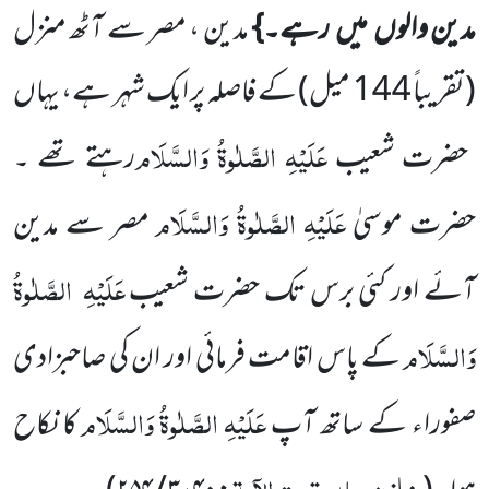
مدین والوں
میں
رہے۔}
مدین ، مصر سے آٹھ منزل
(تقریباً
144
میل)
کے فاصلہ پر ایک شہر ہے، یہاں
عَلَیْہِ
الصَّلٰوۃُ وَالسَّلَام
حضرت شعیب
رہتے تھے ۔
عَلَیْہِ الصَّلٰوۃُ وَالسَّلَام
حضرت موسیٰ
مصر سے مدین
عَلَیْہِ
الصَّلٰوۃُ
آئے اور کئی برس تک حضرت شعیب
وَالسَّلَام
کے پاس اقامت فرمائی اور ان کی صاحبزادی
عَلَیْہِ
الصَّلٰوۃُ وَالسَّلَام
صفوراء کے ساتھ آپ
کا نکاح
خازن، طہ، تحت الآیۃ