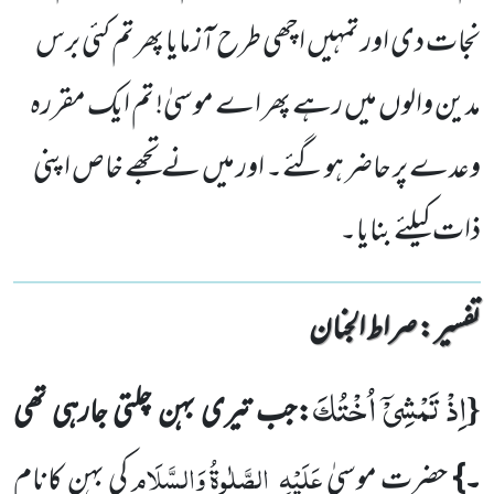
نجات دی اور تمہیں اچھی طرح آزمایا پھر تم کئی برس
مدین والوں میں رہے پھر اے موسیٰ! تم ایک مقررہ
وعدے پر حاضر ہوگئے۔ اور میں نے تجھے خاص اپنی
ذات کیلئے بنایا۔
تفسیر : ‎صراط الجنان
اِذْ تَمْشِیْۤ اُخْتُكَ
{
:جب تیری بہن چلتی جارہی تھی
عَلَیْہِ
الصَّلٰوۃُ وَالسَّلَام
۔}
حضرت موسیٰ
کی بہن کانام