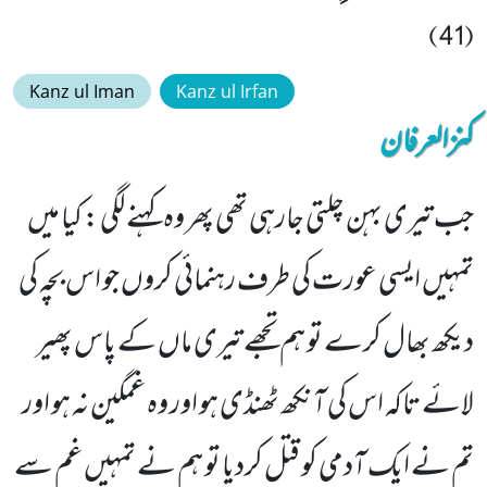
(41)
Kanz ul Iman
Kanz ul Irfan
کنزالعرفان
جب تیری بہن چلتی جارہی تھی پھر وہ کہنے لگی : کیا میں
تمہیں ایسی عورت کی طرف رہنمائی کروں جو اس بچہ کی
دیکھ بھال کرے تو ہم تجھے تیری ماں کے پاس پھیر
لائے تاکہ اس کی آنکھ ٹھنڈی ہو اور وہ غمگین نہ ہو اور
تم نے ایک آدمی کو قتل کردیا تو ہم نے تمہیں غم سے