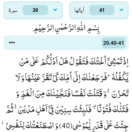
اٰياتها
سورۃ
20
41
بِسْمِ اللّٰهِ الرَّحْمٰنِ الرَّحِیْمِ
20.40-41
اِذْ تَمْشِیْۤ اُخْتُكَ فَتَقُوْلُ هَلْ اَدُلُّكُمْ عَلٰى مَنْ
یَّكْفُلُهٗؕ-فَرَجَعْنٰكَ اِلٰۤى اُمِّكَ كَیْ تَقَرَّ عَیْنُهَا وَ لَا
تَحْزَنَ۬ؕ-وَ قَتَلْتَ نَفْسًا فَنَجَّیْنٰكَ مِنَ الْغَمِّ وَ
فَتَنّٰكَ فُتُوْنًا ﲕ فَلَبِثْتَ سِنِیْنَ فِیْۤ اَهْلِ مَدْیَنَ ﳔ ثُمَّ
جِئْتَ عَلٰى قَدَرٍ یّٰمُوْسٰى(40) وَ اصْطَنَعْتُكَ لِنَفْسِیْۚ