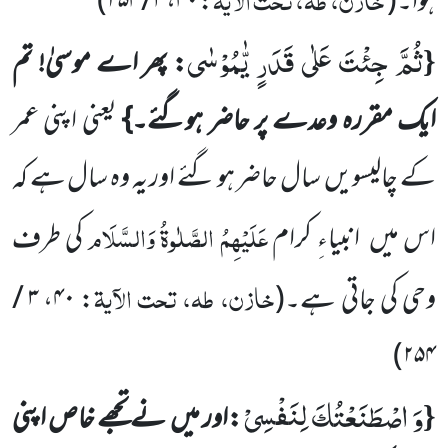
ہوا۔
(
: ۴۰، ۳ / ۲۵۴
)
ثُمَّ جِئْتَ عَلٰى قَدَرٍ یّٰمُوْسٰى
{
: پھر اے موسیٰ! تم
ایک مقررہ وعدے پر حاضر ہوگئے۔}
یعنی اپنی عمر
کے چالیسویں
سال
حاضر ہو گئے اور یہ وہ سال ہے کہ
عَلَیْہِمُ الصَّلٰوۃُ وَالسَّلَام
اس میں
انبیاءِ کرام
کی طرف
خازن، طہ، تحت الآیۃ
وحی کی جاتی ہے۔
(
: ۴۰، ۳ /
)
۲۵۴
وَ اصْطَنَعْتُكَ لِنَفْسِیْ
{
:اور میں
نے تجھے خاص اپنی