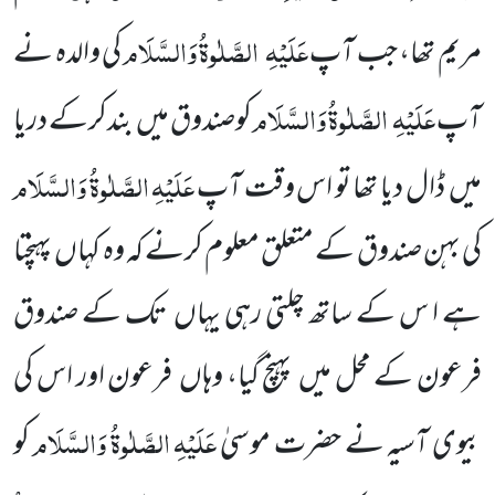
عَلَیْہِ
الصَّلٰوۃُ وَالسَّلَام
مریم تھا، جب آپ
کی والدہ نے
عَلَیْہِ
الصَّلٰوۃُ وَالسَّلَام
آپ
کوصندوق میں
بندکرکے دریا
عَلَیْہِ الصَّلٰوۃُ وَالسَّلَام
میں
ڈال دیا تھا تو اس وقت آپ
کی بہن صندوق کے متعلق معلوم کرنے کہ وہ کہاں
پہنچتا
ہے ا س کے ساتھ چلتی رہی یہاں
تک کے صندوق
فرعون کے محل میں
پہنچ گیا، وہاں
فرعون اور اس کی
عَلَیْہِ الصَّلٰوۃُ وَالسَّلَام
بیوی آسیہ نے حضرت موسیٰ
کو