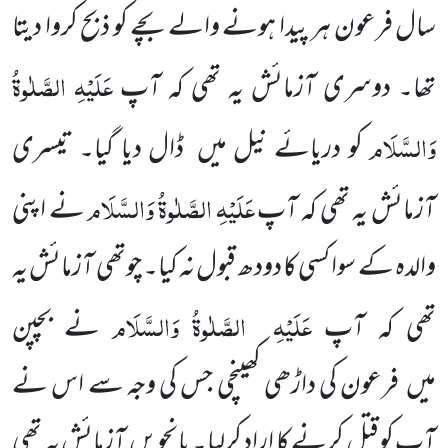
سال فرعون ہر پیدا ہونے والے بچے کو ذبح کروا دیتا
عَلَیْہِ الصَّلٰوۃُ
تھا۔ دوسری آزمائش یہ تھی کہ آپ
وَالسَّلَام
کو دریائے نیل
میں
ڈال دیا گیا۔ تیسری
عَلَیْہِ
الصَّلٰوۃُ وَالسَّلَام
آزمائش یہ تھی کہ آپ
نے اپنی
والدہ کے سوا کسی کا دودھ قبول نہ کیا۔ چوتھی آزمائش
یہ
عَلَیْہِ
الصَّلٰوۃُ وَالسَّلَام
تھی کہ آپ
نے بچپن
میں
فرعون کی داڑھی کھینچی جس کی وجہ سے اس نے
آپ کوقتل کرنے کا اراد کرلیا۔ پانچویں
آزمائش یہ تھی