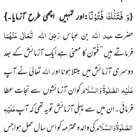
وَ فَتَنّٰكَ فُتُوْنًا
{
:اور تمہیں
اچھی طرح آزمایا۔}
عبد اللہ
رَضِیَ اللہ
تَعَالٰی
عَنْہُمَا
حضرت
بن عباس
فرماتے ہیں ’’ فُتون کا معنی ہے ایک آزمائش کے بعد
اللہ
دوسری آزمائش میں
مبتلا ہونا اور
تعالیٰ نے آپ
عَلَیْہِ
الصَّلٰوۃُ وَالسَّلَام
کوان آزمائشوں
سے نجات عطا
عَلَیْہِ
فرمائی۔ ان میں
سے پہلی آزمائش تویہ تھی کہ آپ
الصَّلٰوۃُ وَالسَّلَام
کی والدہ محترمہ کو اس سال حمل ہوا جس