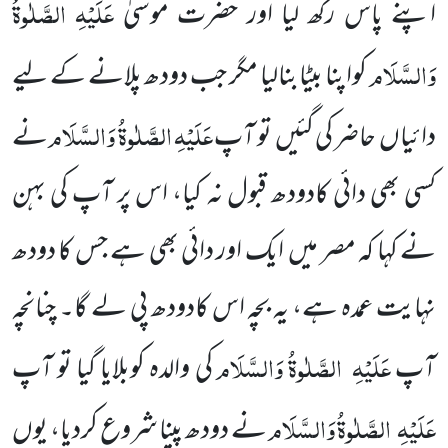
عَلَیْہِ
الصَّلٰوۃُ
اپنے پاس رکھ لیا اور حضرت موسیٰ
وَالسَّلَام
کواپنا بیٹابنالیا مگر جب دودھ پلانے کے لیے
عَلَیْہِ
الصَّلٰوۃُ وَالسَّلَام
دائیاں
حاضر کی گئیں
تو آپ
نے
کسی بھی دائی کادودھ قبول نہ کیا، اس پر آپ کی بہن
نے کہا کہ مصر میں
ایک اور دائی بھی ہے جس کا دودھ
نہایت عمدہ ہے، یہ بچہ اس کادودھ پی لے گا۔ چنانچہ
عَلَیْہِ
الصَّلٰوۃُ وَالسَّلَام
آپ
کی والدہ کوبلایا گیا تو آپ
عَلَیْہِ
الصَّلٰوۃُ وَالسَّلَام
نے دودھ پینا شروع کردیا، یوں