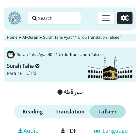
Search
Go
Home
➤
Al-Quran
➤
Surah Taha Ayat 41 Urdu Translation Tafseer
Surah Taha Ayat 40-41 Urdu Translation Tafseer
Surah Taha
قَالَ اَلَمْ
Para 16 -
سورة طه
Reading
Translation
Tafseer
Audio
PDF
Language