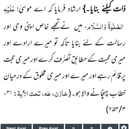
عَلَیْہِ
ذات کیلئے بنایا۔}
ارشاد فرمایا کہ اے موسیٰ!
الصَّلٰوۃُ وَالسَّلَام
،
میں
نے تجھے خاص اپنی وحی اور
رسالت کے لئے بنایا تاکہ تو میرے ارادے اور
میری محبت کے مطابق تَصَرُّف کرے اور میری حجت
پر قائم رہے اور میرے اور میری مخلوق کے درمیان
خازن، طہ، تحت الآیۃ
خطاب پہنچانے والا ہو۔
(
: ۴۱،
)
۳ / ۲۵۴
Next
Ayat
Prev
Ayat