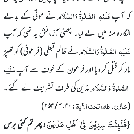
عَلَیْہِ
الصَّلٰوۃُ وَالسَّلَام
کہ آپ
نے موتی کے بدلے
انگارہ منہ میں
لے لیا۔ چھٹی آزمائش یہ تھی کہ آپ
عَلَیْہِ
الصَّلٰوۃُ وَالسَّلَام
نے ظالم قبطی
(فرعونی)
کو تھپڑ
عَلَیْہِ
مار کر قتل کر دیا اور فرعون کے خوف سے آپ
الصَّلٰوۃُ وَالسَّلَام
مَدْیَن کی طرف تشریف لے گئے۔
خازن، طہ، تحت الآیۃ
)
: ۴۰، ۳ / ۲۵۴
(
فَلَبِثْتَ سِنِیْنَ فِیْۤ اَهْلِ مَدْیَنَ
{
:پھر تم کئی برس