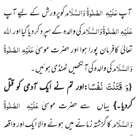
عَلَیْہِ
الصَّلٰوۃُ وَالسَّلَام
آپ
کوپرورش کے لیے آپ
عَلَیْہِ
الصَّلٰوۃُ وَالسَّلَام
اللہ
کی والدہ کے سپرد کر دیا گیا اور
عَلَیْہِ الصَّلٰوۃُ
تعالیٰ کافرمان پورا ہوا اور حضرت موسیٰ
وَالسَّلَام
کی والدہ کی آنکھیں
ٹھنڈی ہوئیں ۔
وَ قَتَلْتَ نَفْسًا
{
:اور تم نے ایک آدمی کو قتل
عَلَیْہِ
الصَّلٰوۃُ
کردیا۔}
یہاں
سے حضرت موسیٰ
وَالسَّلَام
کا گزشتہ زمانے میں
ہونے
والا ایک اور واقعہ