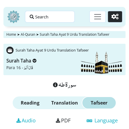
Search
Go
Home
➤
Al-Quran
➤
Surah Taha Ayat 9 Urdu Translation Tafseer
Surah Taha Ayat 9 Urdu Translation Tafseer
Surah Taha
قَالَ اَلَمْ
Para 16 -
سورة طه
Reading
Translation
Tafseer
Audio
PDF
Language