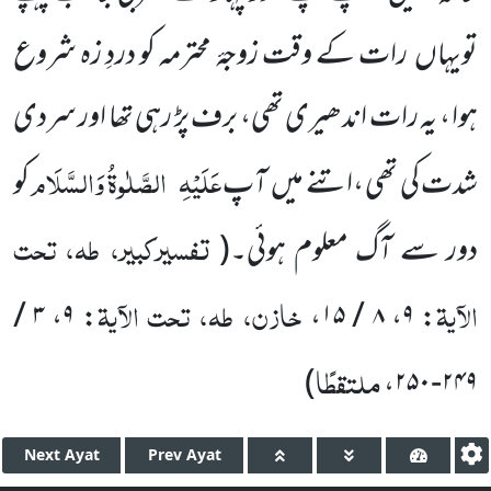
تویہاں رات کے وقت زوجۂ محترمہ کو دردِ زہ شروع
ہوا ، یہ رات اندھیری تھی، برف پڑ رہی تھا اور سردی
عَلَیْہِ
الصَّلٰوۃُ وَالسَّلَام
شدت کی تھی ،اتنے میں آپ
کو
تفسیرکبیر، طہ، تحت
دور سے آگ معلوم ہوئی۔
(
الآیۃ
خازن، طہ، تحت الآیۃ
۳ /
،
۹
:
،
۸ / ۱۵
،
۹
:
ملتقطًا
)
،
۲۴۹-۲۵۰
Next
Ayat
Prev
Ayat