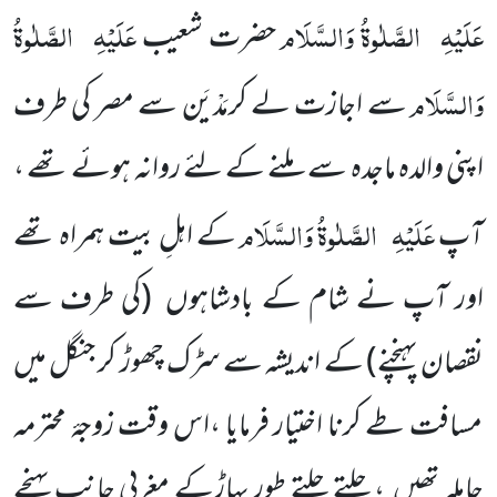
عَلَیْہِ
الصَّلٰوۃُ وَالسَّلَام
عَلَیْہِ
الصَّلٰوۃُ
حضرت شعیب
وَالسَّلَام
سے اجازت لے کرمَدْیَن سے مصر کی طرف
اپنی والدہ ماجدہ سے ملنے کے لئے روانہ ہوئے تھے ،
عَلَیْہِ
الصَّلٰوۃُ وَالسَّلَام
آپ
کے اہلِ بیت ہمراہ تھے
اور آپ نے شام کے بادشاہوں
(کی طرف سے
نقصان پہنچنے)
کے اندیشہ سے سڑک چھوڑ کر جنگل میں
مسافت طے کرنا اختیار فرمایا ،اس وقت زوجۂ محترمہ
حاملہ تھیں ، چلتے چلتے طور پہاڑکے مغربی جانب پہنچے